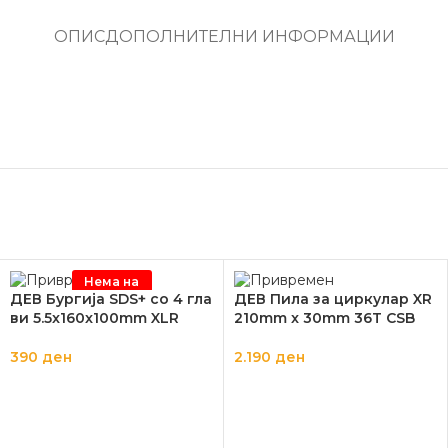
ОПИС
ДОПОЛНИТЕЛНИ ИНФОРМАЦИИ
Нема на
залиха
ДЕВ Бургија SDS+ со 4 гла
ДЕВ Пила за циркулар XR
ви 5.5x160x100mm XLR
210mm x 30mm 36T CSB
390
ден
2.190
ден
ПРОЧИТАЈ ПОВЕЌЕ
ДОДАЈ ВО КОШНИЦА