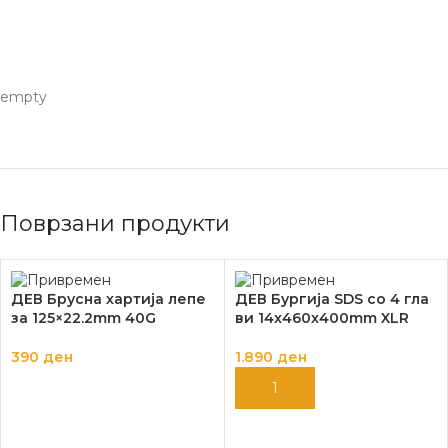
empty
Поврзани продукти
ДЕВ Брусна хартија лепе
ДЕВ Бургија SDS со 4 гла
за 125×22.2mm 40G
ви 14x460x400mm XLR
390
ден
1.890
ден
ДОДАЈ ВО КОШНИЦА
ДОДАЈ ВО КОШНИЦА