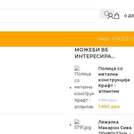
0
ДЕ
Инфо: 074 222 1
МОЖЕБИ ВЕ
ИНТЕРЕСИРА…
Полица со
метална
конструкција
Крафт -
атлантик
3.590
ден
1.690
ден
Лежалка
Макарон Сива
110х80х22см. -