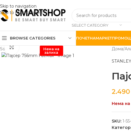
Skip to navigation
Skip to main content
SELECT CATEGORY
BROWSE CATEGORIES
ПОЧЕТНА
МАРКЕТ
ПРОМОЦ
Click to enlarge
Sold out
Дома
Ал
Нема на
залиха
STANLEY
Пај
2.49
Нема на
SKU:
1-55
Категор