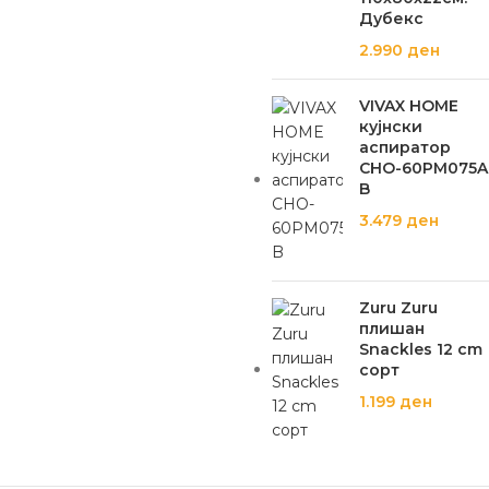
Дубекс
2.990
ден
VIVAX HOME
кујнски
аспиратор
CHO-60PM075A
B
3.479
ден
Zuru Zuru
плишан
Snackles 12 cm
сорт
1.199
ден