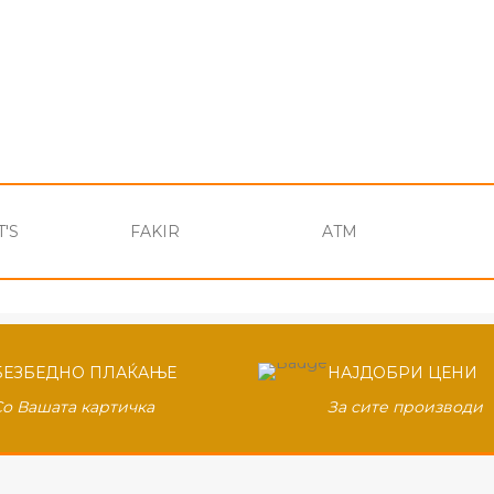
'S
FAKIR
ATM
БЕЗБЕДНО ПЛАЌАЊЕ
НАЈДОБРИ ЦЕНИ
Со Вашата картичка
За сите производи