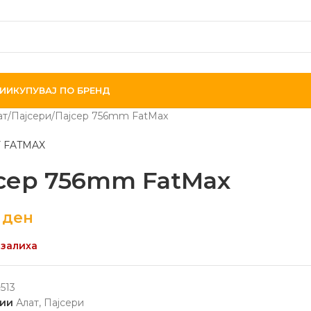
ИИ
КУПУВАЈ ПО БРЕНД
ат
Пајсери
Пајсер 756mm FatMax
 FATMAX
сер 756mm FatMax
0
ден
 залиха
-513
ии
Алат
,
Пајсери