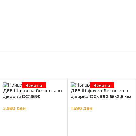
Нема на
Нема на
залиха
залиха
ДЕВ Шајки за бетон за ш
ДЕВ Шајки за бетон за ш
ајкарка DCN890
ајкарка DCN890 55х2,6 мм
2.990
ден
1.690
ден
ПРОЧИТАЈ ПОВЕЌЕ
ПРОЧИТАЈ ПОВЕЌЕ