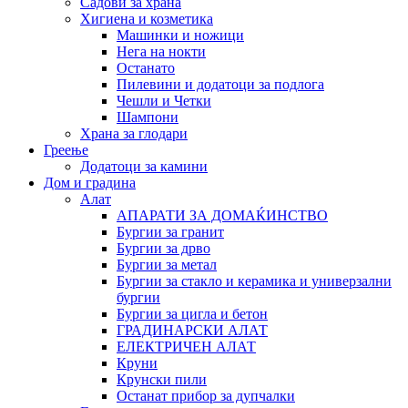
Садови за храна
Хигиена и козметика
Машинки и ножици
Нега на нокти
Останато
Пилевини и додатоци за подлога
Чешли и Четки
Шампони
Храна за глодари
Греење
Додатоци за камини
Дом и градина
Алат
АПАРАТИ ЗА ДОМАЌИНСТВО
Бургии за гранит
Бургии за дрво
Бургии за метал
Бургии за стакло и керамика и универзални
бургии
Бургии за цигла и бетон
ГРАДИНАРСКИ АЛАТ
ЕЛЕКТРИЧЕН АЛАТ
Круни
Крунски пили
Останат прибор за дупчалки