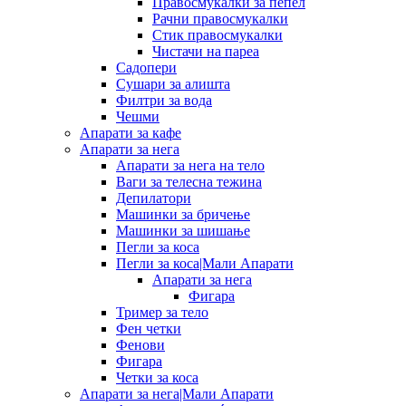
Правосмукалки за пепел
Рачни правосмукалки
Стик правосмукалки
Чистачи на пареа
Садопери
Сушари за алишта
Филтри за вода
Чешми
Апарати за кафе
Апарати за нега
Апарати за нега на тело
Ваги за телесна тежина
Депилатори
Машинки за бричење
Машинки за шишање
Пегли за коса
Пегли за коса|Мали Апарати
Апарати за нега
Фигара
Тример за тело
Фен четки
Фенови
Фигара
Четки за коса
Апарати за нега|Мали Апарати