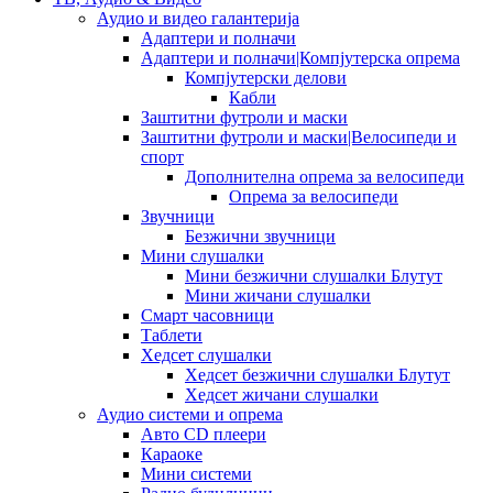
Аудио и видео галантерија
Адаптери и полначи
Адаптери и полначи|Компјутерска опрема
Компјутерски делови
Кабли
Заштитни футроли и маски
Заштитни футроли и маски|Велосипеди и
спорт
Дополнителна опрема за велосипеди
Опрема за велосипеди
Звучници
Безжични звучници
Мини слушалки
Мини безжични слушалки Блутут
Мини жичани слушалки
Смарт часовници
Таблети
Хедсет слушалки
Хедсет безжични слушалки Блутут
Хедсет жичани слушалки
Аудио системи и опрема
Авто CD плеери
Караоке
Мини системи