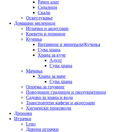
Рачен алат
Сијалици
Скали
Осветлување
Домашни миленици
Играчки и акцесоари
Кревети и перници
Кучиња
Витамини и минерали|Кучиња
Сува храна
Храна за куче
Адулт
Сува храна
Мачиња
Храна за маче
Сува храна
Опрема за груминг
Поводници градници и околувратници
Садови за храна и вода
Транспортери кафези и акцесоари
Хигиенски производи
Дронови
Играчки
Lego
Дрвени играчки