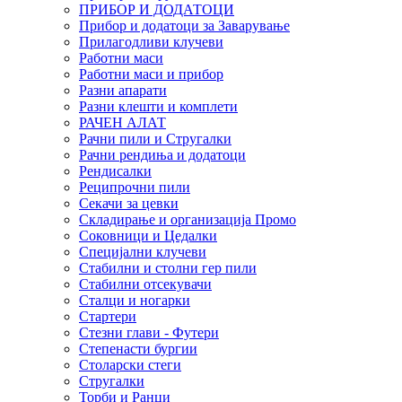
ПРИБОР И ДОДАТОЦИ
Прибор и додатоци за Заварување
Прилагодливи клучеви
Работни маси
Работни маси и прибор
Разни апарати
Разни клешти и комплети
РАЧЕН АЛАТ
Рачни пили и Стругалки
Рачни рендиња и додатоци
Рендисалки
Реципрочни пили
Секачи за цевки
Складирање и организација Промо
Соковници и Цедалки
Специјални клучеви
Стабилни и столни гер пили
Стабилни отсекувачи
Сталци и ногарки
Стартери
Стезни глави - Футери
Степенасти бургии
Столарски стеги
Стругалки
Торби и Ранци