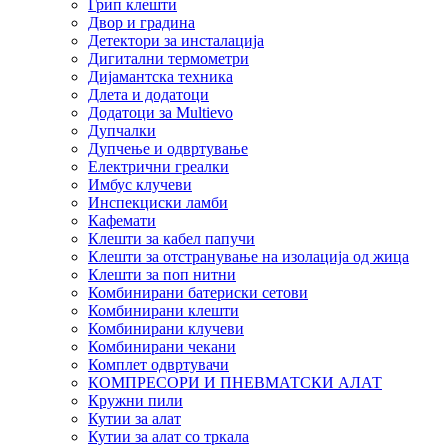
Грип клешти
Двор и градина
Детектори за инсталација
Дигитални термометри
Дијамантска техника
Длета и додатоци
Додатоци за Multievo
Дупчалки
Дупчење и одвртување
Електрични греалки
Имбус клучеви
Инспекциски ламби
Кафемати
Клешти за кабел папучи
Клешти за отстранување на изолација од жица
Клешти за поп нитни
Комбинирани батериски сетови
Комбинирани клешти
Комбинирани клучеви
Комбинирани чекани
Комплет одвртувачи
КОМПРЕСОРИ И ПНЕВМАТСКИ АЛАТ
Кружни пили
Кутии за алат
Кутии за алат со тркала