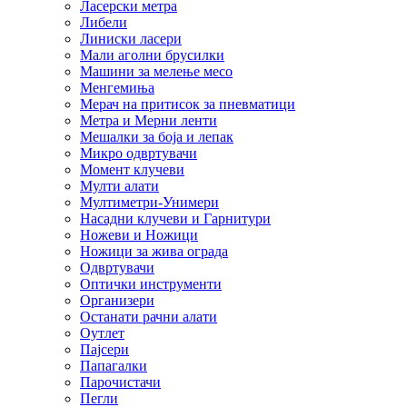
Ласерски метра
Либели
Линиски ласери
Мали аголни брусилки
Машини за мелење месо
Менгемиња
Мерач на притисок за пневматици
Метра и Мерни ленти
Мешалки за боја и лепак
Микро одвртувачи
Момент клучеви
Мулти алати
Мултиметри-Унимери
Насадни клучеви и Гарнитури
Ножеви и Ножици
Ножици за жива ограда
Одвртувачи
Оптички инструменти
Организери
Останати рачни алати
Оутлет
Пајсери
Папагалки
Парочистачи
Пегли