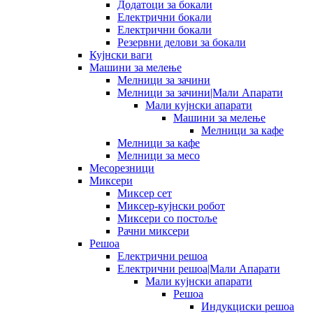
Додатоци за бокали
Електрични бокали
Електрични бокали
Резервни делови за бокали
Кујнски ваги
Машини за мелење
Мелници за зачини
Мелници за зачини|Мали Апарати
Мали кујнски апарати
Машини за мелење
Мелници за кафе
Мелници за кафе
Мелници за месо
Месорезници
Миксери
Миксер сет
Миксер-кујнски робот
Миксери со постоље
Рачни миксери
Решоа
Електрични решоа
Електрични решоа|Мали Апарати
Мали кујнски апарати
Решоа
Индукциски решоа