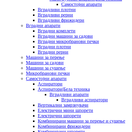
Самостојни апарати
Вградливи плотни
Вградливи рерни
Вградливи фрижидери
Вградни апарати
Вградни комплети
Вградни машини за садови
Вградни микробранови печки
Вградни плотни
Вградни рерни
Машини за перење
Машини за садови
Машини за сушење
Микробранови печки
Самостојни апарати
Аспиратори
Аспиратори|Бела техника
Вградливи апарати
Вградливи аспиратори
Вертикални замрзнувачи
Електрични мини шпорети
Електрични шпорети
Комбинирани машини за перење и сушење
Комбинирани фрижидери
Комбинирани шпорети