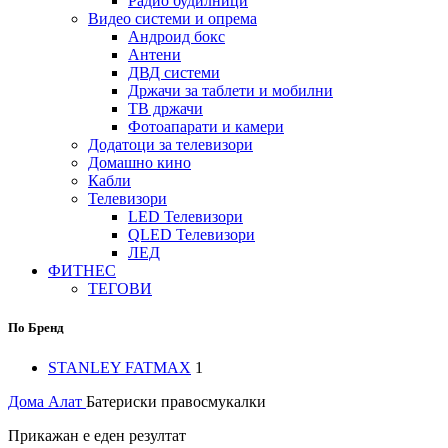
Радио будилници
Видео системи и опрема
Андроид бокс
Антени
ДВД системи
Држачи за таблети и мобилни
ТВ држачи
Фотоапарати и камери
Додатоци за телевизори
Домашно кино
Кабли
Телевизори
LED Телевизори
QLED Телевизори
ЛЕД
ФИТНЕС
ТЕГОВИ
По Бренд
STANLEY FATMAX
1
Дома
Алат
Батериски правосмукалки
Прикажан е еден резултат