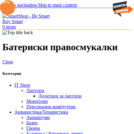
-49%
Skip to navigation
Skip to main content
Menu
0
items
Батериски правосмукалки
Close
Категории
IT Shop
Лаптопи
Додатоци за лаптопи
Монитори
Персонални компјутери
Акваристика/Тераристика
Аквариуми
Базен
Греачи
Естетика / Керамики, треви