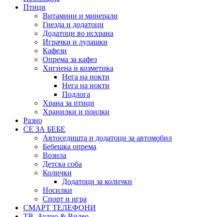
Птици
Витамини и минерали
Гнезда и додатоци
Додатоци во исхрана
Играчки и лулашки
Кафези
Опрема за кафез
Хигиена и козметика
Нега на нокти
Нега на нокти
Подлога
Храна за птици
Хранилки и поилки
Разно
СЕ ЗА БЕБЕ
Автоседишта и додатоци за автомобил
Бебешка опрема
Возила
Детска соба
Колички
Додатоци за колички
Носилки
Спорт и игра
СМАРТ ТЕЛЕФОНИ
ТВ, Аудио & Видео