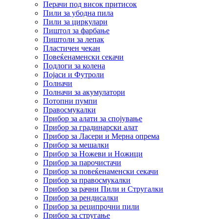
Перачи под висок притисок
Пили за убодна пила
Пили за циркулари
Пиштол за фарбање
Пиштоли за лепак
Пластичен чекан
Повеќенаменски секачи
Подлоги за колена
Појаси и Футроли
Полначи
Полначи за акумулатори
Потопни пумпи
Правосмукалки
Прибор за алати за спојување
Прибор за градинарски алат
Прибор за Ласери и Мерна опрема
Прибор за мешалки
Прибор за Ножеви и Ножици
Прибор за парочистачи
Прибор за повеќенаменски секачи
Прибор за правосмукалки
Прибор за рачни Пили и Стругалки
Прибор за рендисалки
Прибор за реципрочни пили
Прибор за стругање