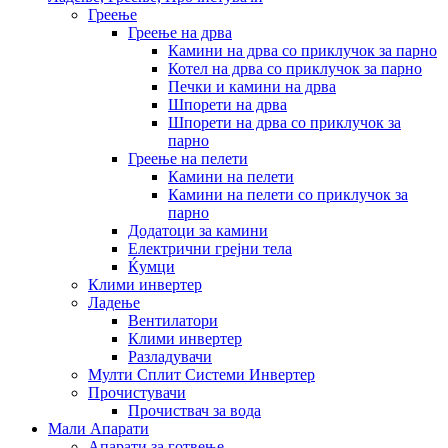
Греење
Греење на дрва
Камини на дрва со приклучок за парно
Котел на дрва со приклучок за парно
Печки и камини на дрва
Шпорети на дрва
Шпорети на дрва со приклучок за
парно
Греење на пелети
Камини на пелети
Камини на пелети со приклучок за
парно
Додатоци за камини
Електрични грејни тела
Ќумци
Клими инвертер
Ладење
Вентилатори
Клими инвертер
Разладувачи
Мулти Сплит Системи Инвертер
Прочистувачи
Прочиствач за вода
Мали Апарати
Апарати за готвење