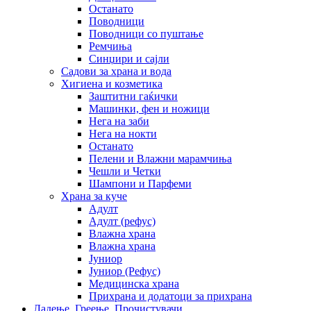
Останато
Поводници
Поводници со пуштање
Ремчиња
Синџири и сајли
Садови за храна и вода
Хигиена и козметика
Заштитни гаќички
Машинки, фен и ножици
Нега на заби
Нега на нокти
Останато
Пелени и Влажни марамчиња
Чешли и Четки
Шампони и Парфеми
Храна за куче
Адулт
Адулт (рефус)
Влажна храна
Влажна храна
Јуниор
Јуниор (Рефус)
Медицинска храна
Прихрана и додатоци за прихрана
Ладење, Греење, Прочистувачи