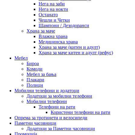
Нега на заби
Нега на нокти
Останато
Чешли и Четки
Шампони / Дезодоранси
Храна за маче
Влажна храна
Медицинска храна
Храна за маче (китен и адулт)
Храна за маче китен и адулт (рефус)
Мебел
Бироа
Комоди
Мебел за бања
Плакари
Полици
Мобилни телефони и додатоци
Додатоци за мобилни телефони
Мобилни телефони
Телефони на рати
Користени телефони на рати
Опрема за тротинети и велосипеди
Паметни часовници
Додатоци за Паметни часовници
Промоција