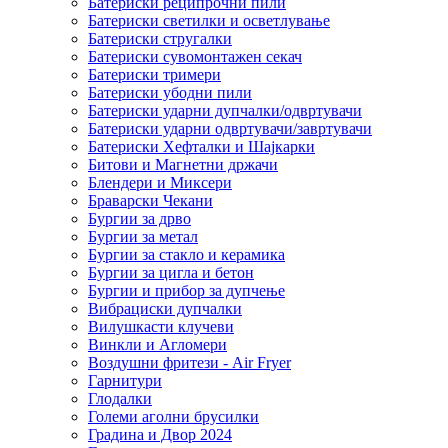
Батериски реципрочни пили
Батериски светилки и осветлување
Батериски стругалки
Батериски сувомонтажен секач
Батериски тримери
Батериски убодни пили
Батериски ударни дупчалки/одвртувачи
Батериски ударни одвртувачи/завртувачи
Батериски Хефталки и Шајкарки
Битови и Магнетни држачи
Блендери и Миксери
Браварски Чекани
Бургии за дрво
Бургии за метал
Бургии за стакло и керамика
Бургии за цигла и бетон
Бургии и прибор за дупчење
Вибрациски дупчалки
Вилушкасти клучеви
Винкли и Агломери
Воздушни фритези - Air Fryer
Гарнитури
Глодалки
Големи аголни брусилки
Градина и Двор 2024