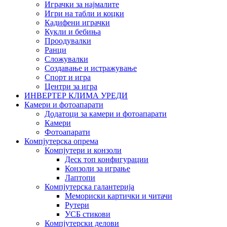
Играчки за најмалите
Игри на табли и коцки
Кадифени играчки
Кукли и бебиња
Проодувалки
Ранци
Сложувалки
Создавање и истражување
Спорт и игра
Центри за игра
ИНВЕРТЕР КЛИМА УРЕДИ
Камери и фотоапарати
Додатоци за камери и фотоапарати
Камери
Фотоапарати
Компјутерска опрема
Компјутери и конзоли
Деск топ конфигурации
Конзоли за играње
Лаптопи
Компјутерска галантерија
Мемориски картички и читачи
Рутери
УСБ стикови
Компјутерски делови