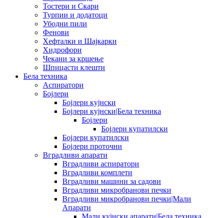
Тостери и Скари
Турпии и додатоци
Убодни пили
Фенови
Хефталки и Шајкарки
Хидрофори
Чекани за кршење
Шпицасти клешти
Бела техника
Аспиратори
Бојлери
Бојлери кујнски
Бојлери кујнски|Бела техника
Бојлери
Бојлери купатилски
Бојлери купатилски
Бојлери проточни
Вградливи апарати
Вградливи аспиратори
Вградливи комплети
Вградливи машини за садови
Вградливи микробранови печки
Вградливи микробранови печки|Мали
Апарати
Мали кујнски апарати|Бела техника