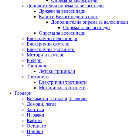
Опрема за велосипеди
Дополнителна опрема за велосипеди
Држачи за велосипеди
Кациги|Велосипеди и спорт
Дополнителна опрема за велосипеди
Опрема за велосипеди
Опрема за велосипеди
Електрични велосипеди
Електрични скутери
Електрични тротинети
Мотори и скутери
Ролери
Трицикли
Детски трицикли
Тротинети
Електрични тротинети
Механички тротинети
Глодари
Витамини, стикови, блокови
Домови, легла
Заштита
Играчки
Кафези
Останато
Поилки