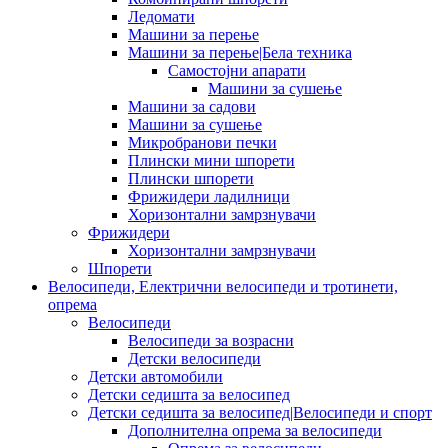
Ледомати
Машини за перење
Машини за перење|Бела техника
Самостојни апарати
Машини за сушење
Машини за садови
Машини за сушење
Микробранови печки
Плински мини шпорети
Плински шпорети
Фрижидери ладилници
Хоризонтални замрзнувачи
Фрижидери
Хоризонтални замрзнувачи
Шпорети
Велосипеди, Електрични велосипеди и тротинети,
опрема
Велосипеди
Велосипеди за возрасни
Детски велосипеди
Детски автомобили
Детски седишта за велосипед
Детски седишта за велосипед|Велосипеди и спорт
Дополнителна опрема за велосипеди