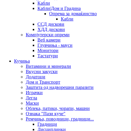
Кабли
Кабли|Дом и Градина
Опрема за домаќинство
Кабли
ССД дискови
ХДД дискови
Компјутерски опреми
Веб камери
Глувчиња - мауси
Монитори
Тастатури
Кучиња
Витамини и минерали
Вкусни закуски
Додатоци
Дом и Транспорт
Заштита од надворешни паразити
Играчки
Легла
Маски
Облека, патики, чорапи, машни
Ознака "Пази куче"
Ремчиња, поводници, градници...
Градници
Дисциплинки