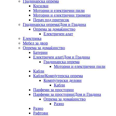
Градинарска опрема
Косилки
Моторни и електрични пили
Моторни и електрични тримери
Перач под притисок
Градинарска опрема|Дом и Градина
Опрема за домаќинство
Електричен алат
Електрика
Мебел за двор
Опрема за домаќинство
Батерии
Електричен алат|Дом и Градина
Градинарска опрема
Моторни и електрични пили
Кабли
Кабли|Компјутерска опрема
Компјутерски делови
Кабли
Парфеми за простории
Парфеми за простории|Дом и Градина
Опрема за домаќинство
Разно
Разно
Рафтови