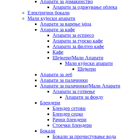
Апарати за домаќинство
Апарати за одржување облека
Електрични бокали
Мали кујнски апарати
Апарати за варење јајца
Апарати за кафе
Апарати за еспресо
Апарати за турско кафе
Апарати за филтер кафе
Кафе
Шејкери|Мали Апарати
Мали кујнски апарати
Шејкери
Апарати за леб
Апарати за палачинки
Апарати за палачинки|Мали Апарати
Апарати за готвење
Апарати за фонду
Блендери
Блендер сетови
Блендер сецко
Рачни блендери
Стоечки блендери
Бокали
Бокали за прочистување вода