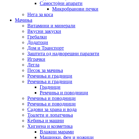
Самостојни апарати
Микробранови печки
Нега за коса
Мачиња
Витамини и минерали
Вкусни закуски
Гребалки
Додатоци
Дом и Транспорт
Заштита од надворешни паразити
Играчки
Легла
Песок за мачиња
Ремчиња и градници
Ремчиња и градници
Градници
Ремчиња и поводници
Ремчиња и поводници
Ремчиња и поводници
Садови за храна и вода
Тоалети и лопатчиња
Ќебиња и машни
Хигиена и козметика
Влажни марами
Машинки, фен и ножици