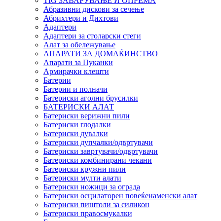
TIG ЗАВАРУВАЊЕ И ОПРЕМА
Абразивни дискови за сечење
Абрихтери и Дихтови
Адаптери
Адаптери за столарски стеги
Алат за обележување
АПАРАТИ ЗА ДОМАЌИНСТВО
Апарати за Пуканки
Армирачки клешти
Батерии
Батерии и полначи
Батериски аголни брусилки
БАТЕРИСКИ АЛАТ
Батериски верижни пили
Батериски глодалки
Батериски дувалки
Батериски дупчалки/одвртувачи
Батериски завртувачи/одвртувачи
Батериски комбинирани чекани
Батериски кружни пили
Батериски мулти алати
Батериски ножици за ограда
Батериски осцилаторен повеќенаменски алат
Батериски пиштоли за силикон
Батериски правосмукалки