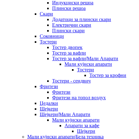
Индукциски решоа
Плински решоа
Скари
Додатоци за плински скари
Електрични скари
Плински скари
Соковници
Тостери
Тостер двопек
Тостер за вафли
Тостер за вафли|Мали Апарати
Мали кујнски апарати
Тостери
Тостер за крофни
Тостери - сендвич
Фритези
Фритези
Фритези на топол воздух
Цедалки
Шејкери
Шејкери|Мали Апарати
Мали кујнски апарати
Апарати за кафе
Шејкери
Мали кујнски апарати|Бела техника