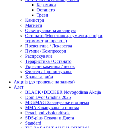
Керамики
Останато
Треви
Канистри
Магнети
Осветлување за аквариум
Останато (Мрестилки, гумички, спојки,
термометри, црево...)
Превентива / Лекарства
Пумпи / Компресори
Распрскувачи
Тераристика / Останато
Украсни камчиња / песок
Филтер / Прочистување
Храна за риби
Акција (до трошење на залиха)
Алат
BLACK+DECKER Novogodisna Akcija
Dom Dvor Gradina 2025
MIG/MAG Заварување и опрема
MMA Заварување и опрема
Peraci pod visok pritisok
SDS-plus Секачи и Длета
Standard