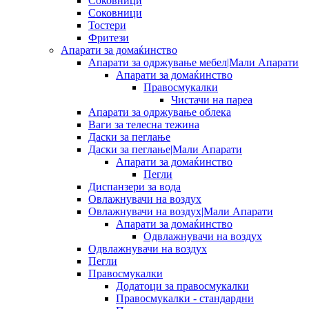
Соковници
Соковници
Тостери
Фритези
Апарати за домаќинство
Апарати за одржување мебел|Мали Апарати
Апарати за домаќинство
Правосмукалки
Чистачи на пареа
Апарати за одржување облека
Ваги за телесна тежина
Даски за пеглање
Даски за пеглање|Мали Апарати
Апарати за домаќинство
Пегли
Диспанзери за вода
Овлажнувачи на воздух
Овлажнувачи на воздух|Мали Апарати
Апарати за домаќинство
Одвлажнувачи на воздух
Одвлажнувачи на воздух
Пегли
Правосмукалки
Додатоци за правосмукалки
Правосмукалки - стандардни