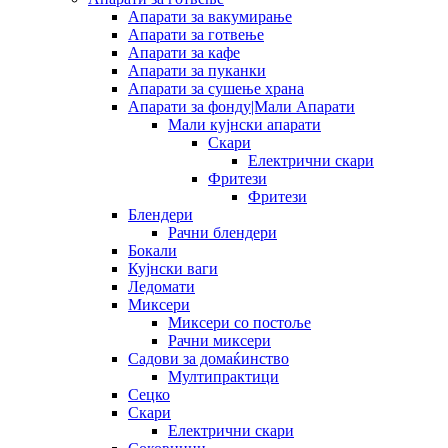
Апарати за вакумирање
Апарати за готвење
Апарати за кафе
Апарати за пуканки
Апарати за сушење храна
Апарати за фонду|Мали Апарати
Мали кујнски апарати
Скари
Електрични скари
Фритези
Фритези
Блендери
Рачни блендери
Бокали
Кујнски ваги
Ледомати
Миксери
Миксери со постоље
Рачни миксери
Садови за домаќинство
Мултипрактици
Сецко
Скари
Електрични скари