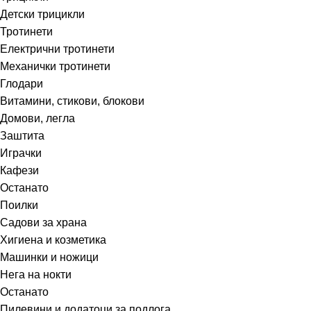
Детски трицикли
Тротинети
Електрични тротинети
Механички тротинети
Глодари
Витамини, стикови, блокови
Домови, легла
Заштита
Играчки
Кафези
Останато
Поилки
Садови за храна
Хигиена и козметика
Машинки и ножици
Нега на нокти
Останато
Пилевини и додатоци за подлога