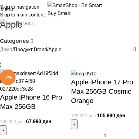
Skip to navigation
Menu
Skip to main content
Apple
Categories
Дома
Продукт Brand
Apple
-33%
-16%
-10%
-33%
-16%
-29%
-9%
-7%
Apple iPhone 17 Pro
Max 256GB Cosmic
Apple iPhone 16 Pro
Orange
Max 256GB
105.990
ден
125.600
ден
67.990
ден
100.990
ден