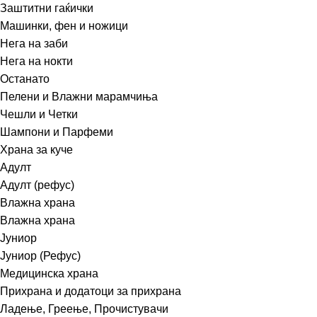
Заштитни гаќички
Машинки, фен и ножици
Нега на заби
Нега на нокти
Останато
Пелени и Влажни марамчиња
Чешли и Четки
Шампони и Парфеми
Храна за куче
Адулт
Адулт (рефус)
Влажна храна
Влажна храна
Јуниор
Јуниор (Рефус)
Медицинска храна
Прихрана и додатоци за прихрана
Ладење, Греење, Прочистувачи