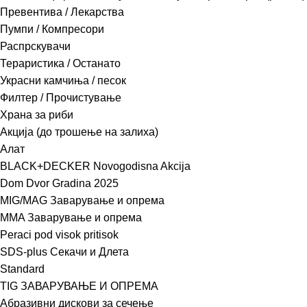
Превентива / Лекарства
Пумпи / Компресори
Распрскувачи
Тераристика / Останато
Украсни камчиња / песок
Филтер / Прочистување
Храна за риби
Акција (до трошење на залиха)
Алат
BLACK+DECKER Novogodisna Akcija
Dom Dvor Gradina 2025
MIG/MAG Заварување и опрема
MMA Заварување и опрема
Peraci pod visok pritisok
SDS-plus Секачи и Длета
Standard
TIG ЗАВАРУВАЊЕ И ОПРЕМА
Абразивни дискови за сечење