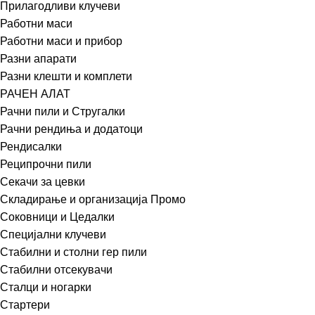
Прилагодливи клучеви
Работни маси
Работни маси и прибор
Разни апарати
Разни клешти и комплети
РАЧЕН АЛАТ
Рачни пили и Стругалки
Рачни рендиња и додатоци
Рендисалки
Реципрочни пили
Секачи за цевки
Складирање и организација Промо
Соковници и Цедалки
Специјални клучеви
Стабилни и столни гер пили
Стабилни отсекувачи
Сталци и ногарки
Стартери