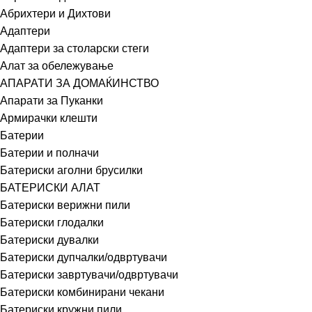
Абрихтери и Дихтови
Адаптери
Адаптери за столарски стеги
Алат за обележување
АПАРАТИ ЗА ДОМАЌИНСТВО
Апарати за Пуканки
Армирачки клешти
Батерии
Батерии и полначи
Батериски аголни брусилки
БАТЕРИСКИ АЛАТ
Батериски верижни пили
Батериски глодалки
Батериски дувалки
Батериски дупчалки/одвртувачи
Батериски завртувачи/одвртувачи
Батериски комбинирани чекани
Батериски кружни пили