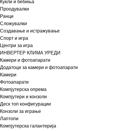
Кукли и бебиња
Проодувалки
Ранци
Сложувалки
Создавање и истражување
Спорт и игра
Центри за игра
ИНВЕРТЕР КЛИМА УРЕДИ
Камери и фотоапарати
Додатоци за камери и фотоапарати
Камери
Фотоапарати
Компјутерска опрема
Компјутери и конзоли
Деск топ конфигурации
Конзоли за играње
Лаптопи
Компјутерска галантерија