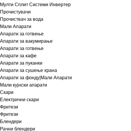
Мулти Сплит Системи Инвертер
Прочистувачи
Прочиствач за вода
Мали Апарати
Апарати за готвење
Апарати за вакумирање
Апарати за готвење
Апарати за кафе
Апарати за пуканки
Апарати за сушење храна
Апарати за фонду|Мали Апарати
Мали кујнски апарати
Скари
Електрични скари
Фритези
Фритези
Блендери
Рачни блендери