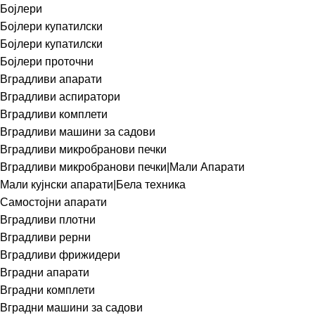
Бојлери
Бојлери купатилски
Бојлери купатилски
Бојлери проточни
Вградливи апарати
Вградливи аспиратори
Вградливи комплети
Вградливи машини за садови
Вградливи микробранови печки
Вградливи микробранови печки|Мали Апарати
Мали кујнски апарати|Бела техника
Самостојни апарати
Вградливи плотни
Вградливи рерни
Вградливи фрижидери
Вградни апарати
Вградни комплети
Вградни машини за садови