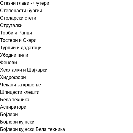
Стезни глави - Футери
Степенасти бургии
Столарски стеги
Стругалки
Торби и Ранци
Тостери и Скари
Турпии и додатоци
Убодни пили
Фенови
Хефталки и Шајкарки
Хидрофори
Чекани за кршење
Шпицасти клешти
Бела техника
Аспиратори
Бојлери
Бојлери кујнски
Бојлери кујнски|Бела техника