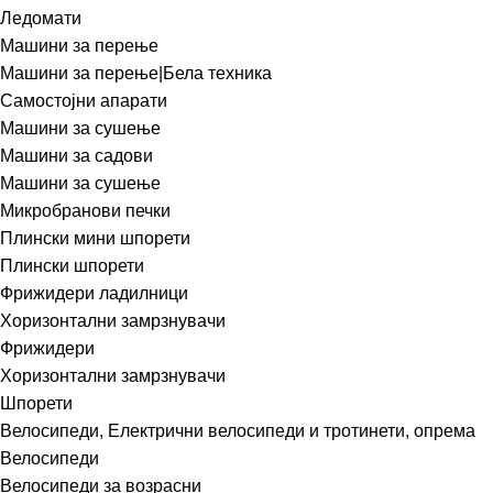
Ледомати
Машини за перење
Машини за перење|Бела техника
Самостојни апарати
Машини за сушење
Машини за садови
Машини за сушење
Микробранови печки
Плински мини шпорети
Плински шпорети
Фрижидери ладилници
Хоризонтални замрзнувачи
Фрижидери
Хоризонтални замрзнувачи
Шпорети
Велосипеди, Електрични велосипеди и тротинети, опрема
Велосипеди
Велосипеди за возрасни