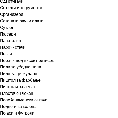
Одвртувачи
Оптички инструменти
Организери
Останати рачни алати
Оутлет
Пајсери
Папагалки
Парочистачи
Пегли
Перачи под висок притисок
Пили за убодна пила
Пили за циркулари
Пиштол за фарбање
Пиштоли за лепак
Пластичен чекан
Повеќенаменски секачи
Подлоги за колена
Појаси и Футроли