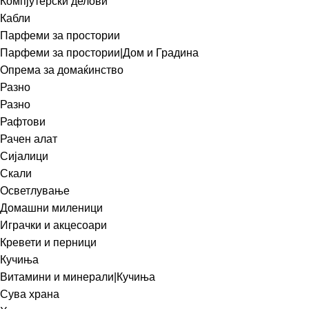
Компјутерски делови
Кабли
Парфеми за простории
Парфеми за простории|Дом и Градина
Опрема за домаќинство
Разно
Разно
Рафтови
Рачен алат
Сијалици
Скали
Осветлување
Домашни миленици
Играчки и акцесоари
Кревети и перници
Кучиња
Витамини и минерали|Кучиња
Сува храна