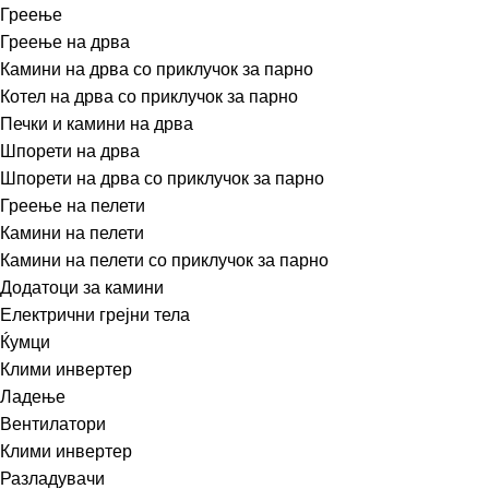
Греење
Греење на дрва
Камини на дрва со приклучок за парно
Котел на дрва со приклучок за парно
Печки и камини на дрва
Шпорети на дрва
Шпорети на дрва со приклучок за парно
Греење на пелети
Камини на пелети
Камини на пелети со приклучок за парно
Додатоци за камини
Електрични грејни тела
Ќумци
Клими инвертер
Ладење
Вентилатори
Клими инвертер
Разладувачи