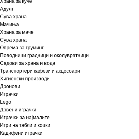
Храна за куче
Адулт
Сува храна
Мачиња
Храна за маче
Сува храна
Опрема за груминг
Поводници градници и околувратници
Садови за храна и вода
Транспортери кафези и акцесоари
Хигиенски производи
Дронови
Играчки
Lego
Дрвени играчки
Играчки за најмалите
Игри на табли и коцки
Кадифени играчки