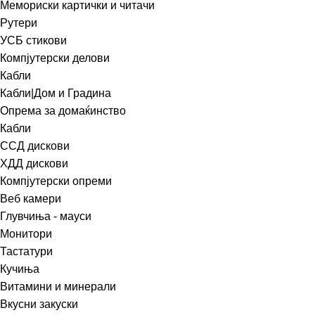
Мемориски картички и читачи
Рутери
УСБ стикови
Компјутерски делови
Кабли
Кабли|Дом и Градина
Опрема за домаќинство
Кабли
ССД дискови
ХДД дискови
Компјутерски опреми
Веб камери
Глувчиња - мауси
Монитори
Тастатури
Кучиња
Витамини и минерали
Вкусни закуски