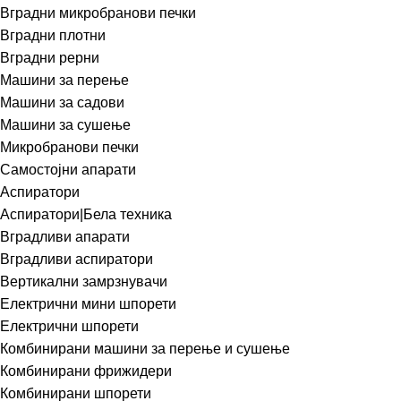
Вградни микробранови печки
Вградни плотни
Вградни рерни
Машини за перење
Машини за садови
Машини за сушење
Микробранови печки
Самостојни апарати
Аспиратори
Аспиратори|Бела техника
Вградливи апарати
Вградливи аспиратори
Вертикални замрзнувачи
Електрични мини шпорети
Електрични шпорети
Комбинирани машини за перење и сушење
Комбинирани фрижидери
Комбинирани шпорети