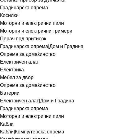
Градинарска опрема
Косилки
Моторни и електрични пили
Моторни и електрични тримери
Перач под притисок
Градинарска опрема|Дом и Градина
Опрема за домаќинство
Електричен алат
Електрика
Мебел за двор
Опрема за домаќинство
Батерии
Електричен алат|Дом и Градина
Градинарска опрема
Моторни и електрични пили
Кабли
Кабли|Компјутерска опрема