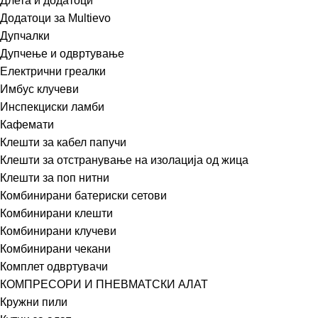
Длета и додатоци
Додатоци за Multievo
Дупчалки
Дупчење и одвртување
Електрични греалки
Имбус клучеви
Инспекциски ламби
Кафемати
Клешти за кабел папучи
Клешти за отстранување на изолација од жица
Клешти за поп нитни
Комбинирани батериски сетови
Комбинирани клешти
Комбинирани клучеви
Комбинирани чекани
Комплет одвртувачи
КОМПРЕСОРИ И ПНЕВМАТСКИ АЛАТ
Кружни пили