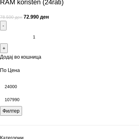
RAM koristen (24rati)
72.990
ден
78.500
ден
Додај во кошница
По Цена
Филтер
Категории