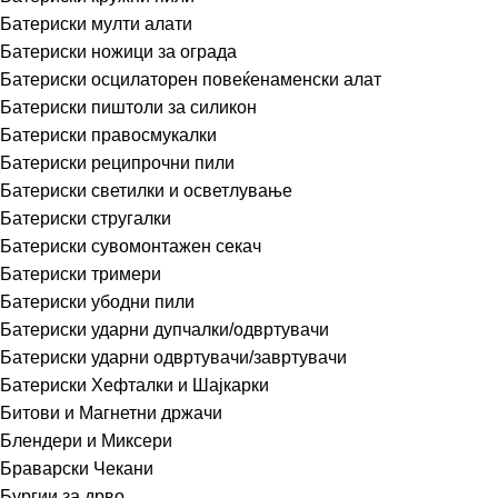
Батериски мулти алати
Батериски ножици за ограда
Батериски осцилаторен повеќенаменски алат
Батериски пиштоли за силикон
Батериски правосмукалки
Батериски реципрочни пили
Батериски светилки и осветлување
Батериски стругалки
Батериски сувомонтажен секач
Батериски тримери
Батериски убодни пили
Батериски ударни дупчалки/одвртувачи
Батериски ударни одвртувачи/завртувачи
Батериски Хефталки и Шајкарки
Битови и Магнетни држачи
Блендери и Миксери
Браварски Чекани
Бургии за дрво