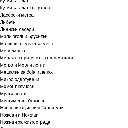
Кутии за алат
Кутии за алат со тркала
Ласерски метра
Либели
Линиски ласери
Мали аголни брусилки
Машини за мелење месо
Менгемиња
Мерач на притисок за пневматици
Метра и Мерни ленти
Мешалки за боја и лепак
Микро одвртувачи
Момент клучеви
Мулти алати
Мултиметри-Унимери
Насадни клучеви и Гарнитури
Ножеви и Ножици
Ножици за жива ограда