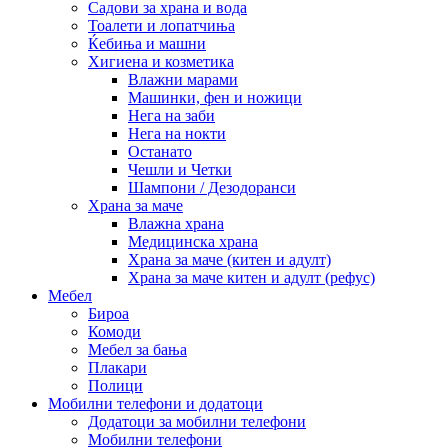
Садови за храна и вода
Тоалети и лопатчиња
Ќебиња и машни
Хигиена и козметика
Влажни марами
Машинки, фен и ножици
Нега на заби
Нега на нокти
Останато
Чешли и Четки
Шампони / Дезодоранси
Храна за маче
Влажна храна
Медицинска храна
Храна за маче (китен и адулт)
Храна за маче китен и адулт (рефус)
Мебел
Бироа
Комоди
Мебел за бања
Плакари
Полици
Мобилни телефони и додатоци
Додатоци за мобилни телефони
Мобилни телефони