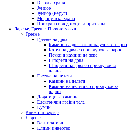
Влажна храна
Јуниор
Јуниор (Рефус)
Медицинска храна
Прихрана и додатоци за прихрана
Ладење, Греење, Прочистувачи
Греење
Греење на дрва
Камини на дрва со приклучок за парно
Котел на дрва со приклучок за парно
Печки и камини на дрва
Шпорети на дрва
Шпорети на дрва со приклучок за
парно
Греење на пелети
Камини на пелети
Камини на пелети со приклучок за
парно
Додатоци за камини
Електрични грејни тела
Ќумци
Клими инвертер
Ладење
Вентилатори
Клими инвертер