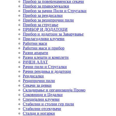
Прибор за повеќенаменски секачи
Прибор за правосмукалки
Прибор за рачни Пили и Стругалки
Прибор за рендисалки
Прибор за реципрочни пили
Прибор за стругање
ПРИБОР И ДОДАТОЦИ
Прибор и додатоци за Заварување
Прилагодливи клучеви
Работни маси
Работни маси и прибор
Разни апарати
Разни клешти и комплети
РАЧЕН АЛАТ
Рачни пили и Стругалки
Рачни рендиња и додатоци
Рендисалки
Реципрочни пили
Секачи за цевки
Складирање и организација Промо
Соковници и Цедалки
Специјални клучеви
Стабилни и столни гер пили
Стабилни отсекувачи
Сталци и ногарки