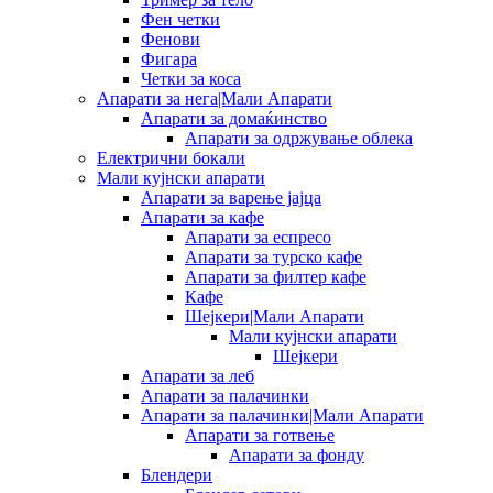
Фен четки
Фенови
Фигара
Четки за коса
Апарати за нега|Мали Апарати
Апарати за домаќинство
Апарати за одржување облека
Електрични бокали
Мали кујнски апарати
Апарати за варење јајца
Апарати за кафе
Апарати за еспресо
Апарати за турско кафе
Апарати за филтер кафе
Кафе
Шејкери|Мали Апарати
Мали кујнски апарати
Шејкери
Апарати за леб
Апарати за палачинки
Апарати за палачинки|Мали Апарати
Апарати за готвење
Апарати за фонду
Блендери