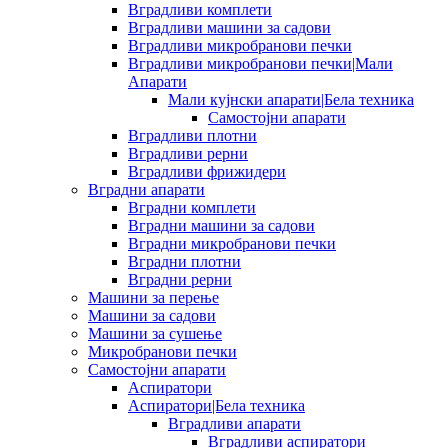
Вградливи комплети
Вградливи машини за садови
Вградливи микробранови печки
Вградливи микробранови печки|Мали
Апарати
Мали кујнски апарати|Бела техника
Самостојни апарати
Вградливи плотни
Вградливи рерни
Вградливи фрижидери
Вградни апарати
Вградни комплети
Вградни машини за садови
Вградни микробранови печки
Вградни плотни
Вградни рерни
Машини за перење
Машини за садови
Машини за сушење
Микробранови печки
Самостојни апарати
Аспиратори
Аспиратори|Бела техника
Вградливи апарати
Вградливи аспиратори