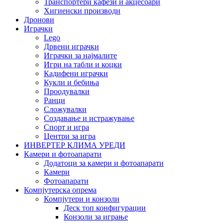
Транспортери кафези и акцесоари
Хигиенски производи
Дронови
Играчки
Lego
Дрвени играчки
Играчки за најмалите
Игри на табли и коцки
Кадифени играчки
Кукли и бебиња
Проодувалки
Ранци
Сложувалки
Создавање и истражување
Спорт и игра
Центри за игра
ИНВЕРТЕР КЛИМА УРЕДИ
Камери и фотоапарати
Додатоци за камери и фотоапарати
Камери
Фотоапарати
Компјутерска опрема
Компјутери и конзоли
Деск топ конфигурации
Конзоли за играње