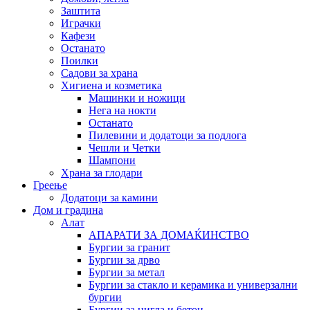
Заштита
Играчки
Кафези
Останато
Поилки
Садови за храна
Хигиена и козметика
Машинки и ножици
Нега на нокти
Останато
Пилевини и додатоци за подлога
Чешли и Четки
Шампони
Храна за глодари
Греење
Додатоци за камини
Дом и градина
Алат
АПАРАТИ ЗА ДОМАЌИНСТВО
Бургии за гранит
Бургии за дрво
Бургии за метал
Бургии за стакло и керамика и универзални
бургии
Бургии за цигла и бетон