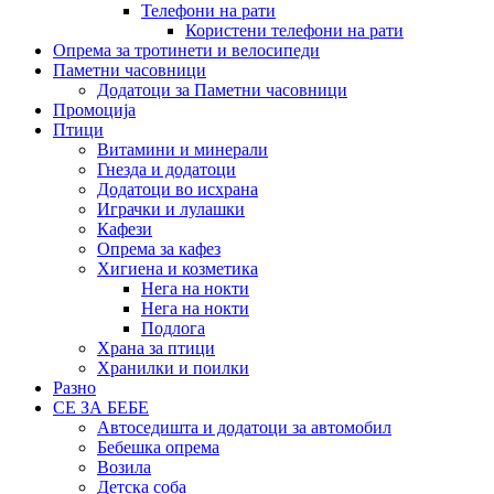
Телефони на рати
Користени телефони на рати
Опрема за тротинети и велосипеди
Паметни часовници
Додатоци за Паметни часовници
Промоција
Птици
Витамини и минерали
Гнезда и додатоци
Додатоци во исхрана
Играчки и лулашки
Кафези
Опрема за кафез
Хигиена и козметика
Нега на нокти
Нега на нокти
Подлога
Храна за птици
Хранилки и поилки
Разно
СЕ ЗА БЕБЕ
Автоседишта и додатоци за автомобил
Бебешка опрема
Возила
Детска соба