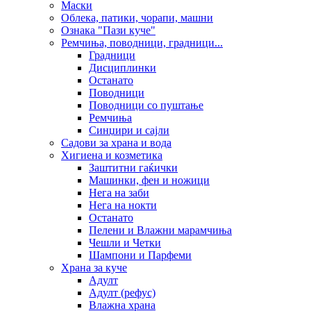
Маски
Облека, патики, чорапи, машни
Ознака "Пази куче"
Ремчиња, поводници, градници...
Градници
Дисциплинки
Останато
Поводници
Поводници со пуштање
Ремчиња
Синџири и сајли
Садови за храна и вода
Хигиена и козметика
Заштитни гаќички
Машинки, фен и ножици
Нега на заби
Нега на нокти
Останато
Пелени и Влажни марамчиња
Чешли и Четки
Шампони и Парфеми
Храна за куче
Адулт
Адулт (рефус)
Влажна храна