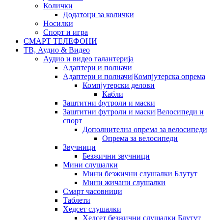
Колички
Додатоци за колички
Носилки
Спорт и игра
СМАРТ ТЕЛЕФОНИ
ТВ, Аудио & Видео
Аудио и видео галантерија
Адаптери и полначи
Адаптери и полначи|Компјутерска опрема
Компјутерски делови
Кабли
Заштитни футроли и маски
Заштитни футроли и маски|Велосипеди и
спорт
Дополнителна опрема за велосипеди
Опрема за велосипеди
Звучници
Безжични звучници
Мини слушалки
Мини безжични слушалки Блутут
Мини жичани слушалки
Смарт часовници
Таблети
Хедсет слушалки
Хедсет безжични слушалки Блутут