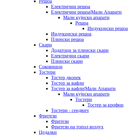
Решоа
Електрични решоа
Електрични решоа|Мали Апарати
Мали кујнски апарати
Решоа
Индукциски решоа
Индукциски решоа
Плински решоа
Скари
Додатоци за плински скари
Електрични скари
Плински скари
Соковници
Тостери
Тостер двопек
Тостер за вафли
Тостер за вафли|Мали Апарати
Мали кујнски апарати
Тостери
Тостер за крофни
Тостери - сендвич
Фритези
Фритези
Фритези на топол воздух
Цедалки