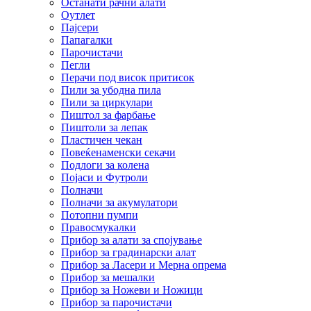
Останати рачни алати
Оутлет
Пајсери
Папагалки
Парочистачи
Пегли
Перачи под висок притисок
Пили за убодна пила
Пили за циркулари
Пиштол за фарбање
Пиштоли за лепак
Пластичен чекан
Повеќенаменски секачи
Подлоги за колена
Појаси и Футроли
Полначи
Полначи за акумулатори
Потопни пумпи
Правосмукалки
Прибор за алати за спојување
Прибор за градинарски алат
Прибор за Ласери и Мерна опрема
Прибор за мешалки
Прибор за Ножеви и Ножици
Прибор за парочистачи