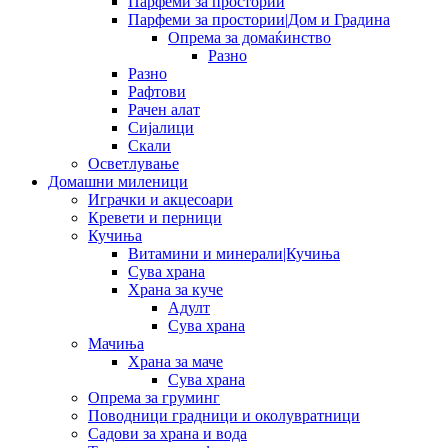
Парфеми за простории
Парфеми за простории|Дом и Градина
Опрема за домаќинство
Разно
Разно
Рафтови
Рачен алат
Сијалици
Скали
Осветлување
Домашни миленици
Играчки и акцесоари
Кревети и перници
Кучиња
Витамини и минерали|Кучиња
Сува храна
Храна за куче
Адулт
Сува храна
Мачиња
Храна за маче
Сува храна
Опрема за груминг
Поводници градници и околувратници
Садови за храна и вода