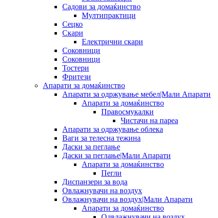
Садови за домаќинство
Мултипрактици
Сецко
Скари
Електрични скари
Соковници
Соковници
Тостери
Фритези
Апарати за домаќинство
Апарати за одржување мебел|Мали Апарати
Апарати за домаќинство
Правосмукалки
Чистачи на пареа
Апарати за одржување облека
Ваги за телесна тежина
Даски за пеглање
Даски за пеглање|Мали Апарати
Апарати за домаќинство
Пегли
Диспанзери за вода
Овлажнувачи на воздух
Овлажнувачи на воздух|Мали Апарати
Апарати за домаќинство
Одвлажнувачи на воздух