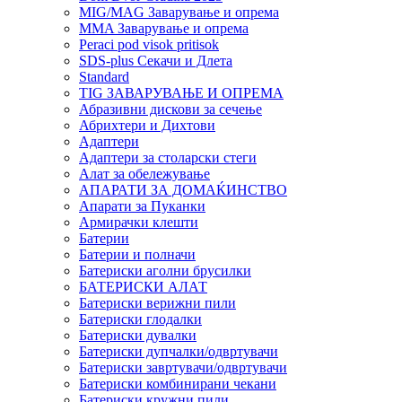
MIG/MAG Заварување и опрема
MMA Заварување и опрема
Peraci pod visok pritisok
SDS-plus Секачи и Длета
Standard
TIG ЗАВАРУВАЊЕ И ОПРЕМА
Абразивни дискови за сечење
Абрихтери и Дихтови
Адаптери
Адаптери за столарски стеги
Алат за обележување
АПАРАТИ ЗА ДОМАЌИНСТВО
Апарати за Пуканки
Армирачки клешти
Батерии
Батерии и полначи
Батериски аголни брусилки
БАТЕРИСКИ АЛАТ
Батериски верижни пили
Батериски глодалки
Батериски дувалки
Батериски дупчалки/одвртувачи
Батериски завртувачи/одвртувачи
Батериски комбинирани чекани
Батериски кружни пили