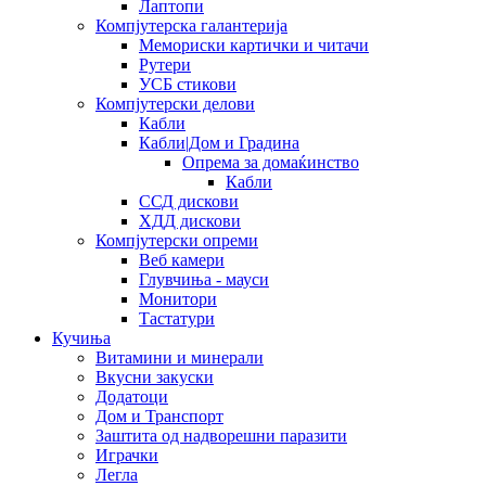
Лаптопи
Компјутерска галантерија
Мемориски картички и читачи
Рутери
УСБ стикови
Компјутерски делови
Кабли
Кабли|Дом и Градина
Опрема за домаќинство
Кабли
ССД дискови
ХДД дискови
Компјутерски опреми
Веб камери
Глувчиња - мауси
Монитори
Тастатури
Кучиња
Витамини и минерали
Вкусни закуски
Додатоци
Дом и Транспорт
Заштита од надворешни паразити
Играчки
Легла