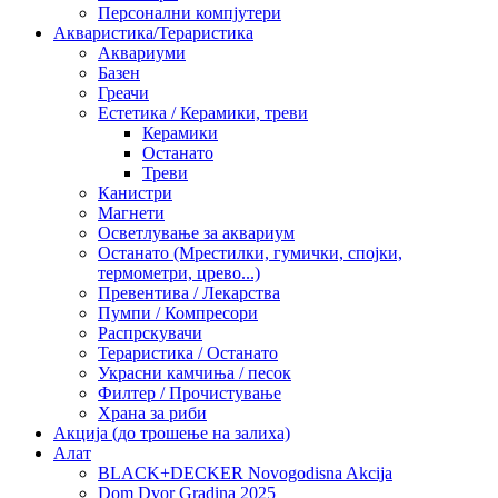
Персонални компјутери
Акваристика/Тераристика
Аквариуми
Базен
Греачи
Естетика / Керамики, треви
Керамики
Останато
Треви
Канистри
Магнети
Осветлување за аквариум
Останато (Мрестилки, гумички, спојки,
термометри, црево...)
Превентива / Лекарства
Пумпи / Компресори
Распрскувачи
Тераристика / Останато
Украсни камчиња / песок
Филтер / Прочистување
Храна за риби
Акција (до трошење на залиха)
Алат
BLACK+DECKER Novogodisna Akcija
Dom Dvor Gradina 2025