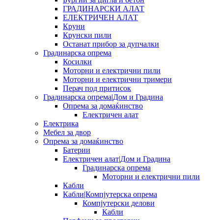
ГРАДИНАРСКИ АЛАТ
ЕЛЕКТРИЧЕН АЛАТ
Круни
Крунски пили
Останат прибор за дупчалки
Градинарска опрема
Косилки
Моторни и електрични пили
Моторни и електрични тримери
Перач под притисок
Градинарска опрема|Дом и Градина
Опрема за домаќинство
Електричен алат
Електрика
Мебел за двор
Опрема за домаќинство
Батерии
Електричен алат|Дом и Градина
Градинарска опрема
Моторни и електрични пили
Кабли
Кабли|Компјутерска опрема
Компјутерски делови
Кабли