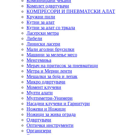
Комбинирани чекани
Комплет одвртувачи
КОМПРЕСОРИ И ПНЕВМАТСКИ АЛАТ
Кружни пили
Кутии за алат
Кутии за алат со тркала
Ласерски метра
Либели
Линиски ласери
Мали аголни брусилки
Машини за мелење месо
Менгемиња
Мерач на притисок за пневматици
Метра и Мерни ленти
Мешалки за боја и лепак
Микро одвртувачи
Момент клучеви
Мулти алати
Мултиметри-Унимери
Насадни клучеви и Гарнитури
Ножеви и Ножици
Ножици за жива ограда
Одвртувачи
Оптички инструменти
Организери