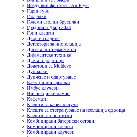
Воздушни фритези - Air Fryer
Гарнитури
Глодалки
Големи аголни брусилки
Градина и Двор 2024
Грип клешти
Двор и градина
Детектори за инсталација
Дигитални термометри
Дијамантска техника
Длета и додатоци
Додатоци за Multievo
Дупчалки
Дупчење и одвртување
Електрични греалки
Имбус клучеви
Инспекциски ламби
Кафемати
Клешти за кабел папучи
Клешти за отстранување на изолација од жица
Клешти за поп нитни
Комбинирани батериски сетови
Комбинирани клешти
Комбинирани клучеви