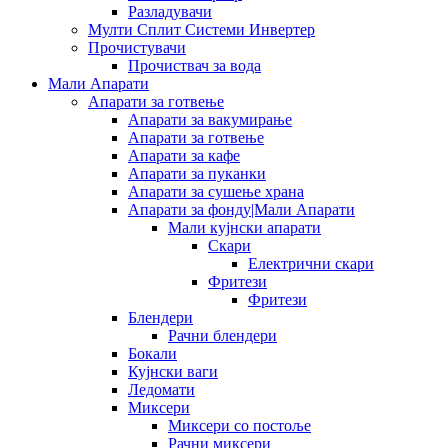
Разладувачи
Мулти Сплит Системи Инвертер
Прочистувачи
Прочиствач за вода
Мали Апарати
Апарати за готвење
Апарати за вакумирање
Апарати за готвење
Апарати за кафе
Апарати за пуканки
Апарати за сушење храна
Апарати за фонду|Мали Апарати
Мали кујнски апарати
Скари
Електрични скари
Фритези
Фритези
Блендери
Рачни блендери
Бокали
Кујнски ваги
Ледомати
Миксери
Миксери со постоље
Рачни миксери