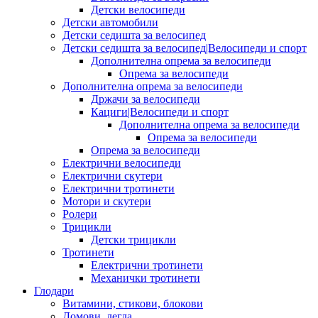
Детски велосипеди
Детски автомобили
Детски седишта за велосипед
Детски седишта за велосипед|Велосипеди и спорт
Дополнителна опрема за велосипеди
Опрема за велосипеди
Дополнителна опрема за велосипеди
Држачи за велосипеди
Кациги|Велосипеди и спорт
Дополнителна опрема за велосипеди
Опрема за велосипеди
Опрема за велосипеди
Електрични велосипеди
Електрични скутери
Електрични тротинети
Мотори и скутери
Ролери
Трицикли
Детски трицикли
Тротинети
Електрични тротинети
Механички тротинети
Глодари
Витамини, стикови, блокови
Домови, легла