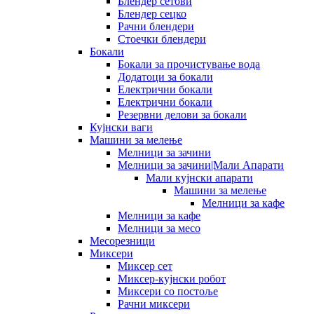
Блендер сетови
Блендер сецко
Рачни блендери
Стоечки блендери
Бокали
Бокали за прочистување вода
Додатоци за бокали
Електрични бокали
Електрични бокали
Резервни делови за бокали
Кујнски ваги
Машини за мелење
Мелници за зачини
Мелници за зачини|Мали Апарати
Мали кујнски апарати
Машини за мелење
Мелници за кафе
Мелници за кафе
Мелници за месо
Месорезници
Миксери
Миксер сет
Миксер-кујнски робот
Миксери со постоље
Рачни миксери