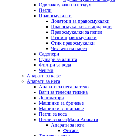
Одвлажнувачи на воздух
Пегли
Правосмукалки
Додатоци за правосмукалки
Правосмукалки - стандардни
Правосмукалки за пепел
Рачни правосмукалки
Стик правосмукалки
Чистачи на пареа
Садопери
Сушари за алишта
Филтри за вода
Чешми
Апарати за кафе
Апарати за нега
Апарати за нега на тело
Ваги за телесна тежина
Депилатори
Машинки за бричење
Машинки за шишање
Пегли за коса
Пегли за коса|Мали Апарати
Апарати за нега
Фигара
Тример за тело