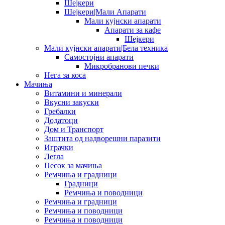
Шејкери
Шејкери|Мали Апарати
Мали кујнски апарати
Апарати за кафе
Шејкери
Мали кујнски апарати|Бела техника
Самостојни апарати
Микробранови печки
Нега за коса
Мачиња
Витамини и минерали
Вкусни закуски
Гребалки
Додатоци
Дом и Транспорт
Заштита од надворешни паразити
Играчки
Легла
Песок за мачиња
Ремчиња и градници
Градници
Ремчиња и поводници
Ремчиња и градници
Ремчиња и поводници
Ремчиња и поводници