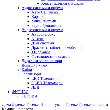
Хедсет жичани слушалки
Аудио системи и опрема
Авто CD плеери
Караоке
Мини системи
Радио будилници
Видео системи и опрема
Андроид бокс
Антени
ДВД системи
Држачи за таблети и мобилни
ТВ држачи
Фотоапарати и камери
Додатоци за телевизори
Домашно кино
Кабли
Телевизори
LED Телевизори
QLED Телевизори
ЛЕД
ФИТНЕС
ТЕГОВИ
Дома
Ладење, Греење, Прочистувачи
Греење
Греење на пелети
Камини на пелети