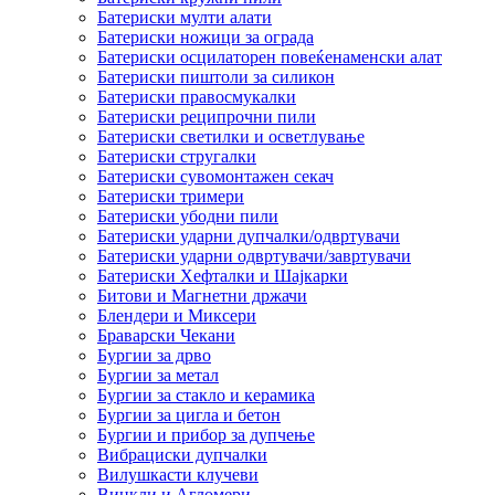
Батериски мулти алати
Батериски ножици за ограда
Батериски осцилаторен повеќенаменски алат
Батериски пиштоли за силикон
Батериски правосмукалки
Батериски реципрочни пили
Батериски светилки и осветлување
Батериски стругалки
Батериски сувомонтажен секач
Батериски тримери
Батериски убодни пили
Батериски ударни дупчалки/одвртувачи
Батериски ударни одвртувачи/завртувачи
Батериски Хефталки и Шајкарки
Битови и Магнетни држачи
Блендери и Миксери
Браварски Чекани
Бургии за дрво
Бургии за метал
Бургии за стакло и керамика
Бургии за цигла и бетон
Бургии и прибор за дупчење
Вибрациски дупчалки
Вилушкасти клучеви
Винкли и Агломери