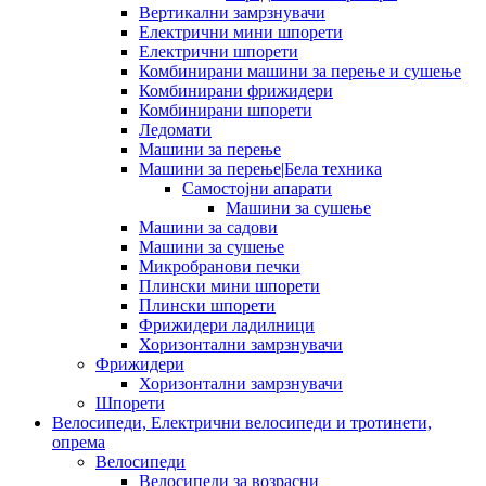
Вертикални замрзнувачи
Електрични мини шпорети
Електрични шпорети
Комбинирани машини за перење и сушење
Комбинирани фрижидери
Комбинирани шпорети
Ледомати
Машини за перење
Машини за перење|Бела техника
Самостојни апарати
Машини за сушење
Машини за садови
Машини за сушење
Микробранови печки
Плински мини шпорети
Плински шпорети
Фрижидери ладилници
Хоризонтални замрзнувачи
Фрижидери
Хоризонтални замрзнувачи
Шпорети
Велосипеди, Електрични велосипеди и тротинети,
опрема
Велосипеди
Велосипеди за возрасни