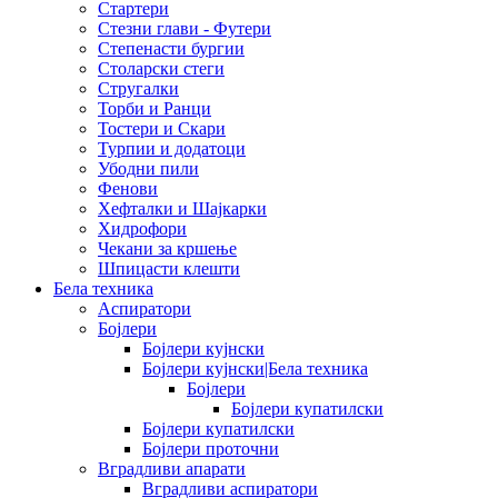
Стартери
Стезни глави - Футери
Степенасти бургии
Столарски стеги
Стругалки
Торби и Ранци
Тостери и Скари
Турпии и додатоци
Убодни пили
Фенови
Хефталки и Шајкарки
Хидрофори
Чекани за кршење
Шпицасти клешти
Бела техника
Аспиратори
Бојлери
Бојлери кујнски
Бојлери кујнски|Бела техника
Бојлери
Бојлери купатилски
Бојлери купатилски
Бојлери проточни
Вградливи апарати
Вградливи аспиратори