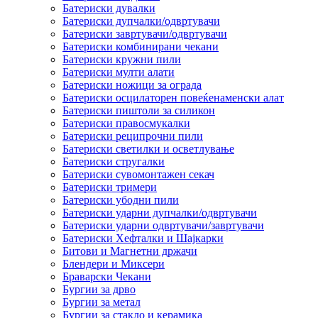
Батериски дувалки
Батериски дупчалки/одвртувачи
Батериски завртувачи/одвртувачи
Батериски комбинирани чекани
Батериски кружни пили
Батериски мулти алати
Батериски ножици за ограда
Батериски осцилаторен повеќенаменски алат
Батериски пиштоли за силикон
Батериски правосмукалки
Батериски реципрочни пили
Батериски светилки и осветлување
Батериски стругалки
Батериски сувомонтажен секач
Батериски тримери
Батериски убодни пили
Батериски ударни дупчалки/одвртувачи
Батериски ударни одвртувачи/завртувачи
Батериски Хефталки и Шајкарки
Битови и Магнетни држачи
Блендери и Миксери
Браварски Чекани
Бургии за дрво
Бургии за метал
Бургии за стакло и керамика