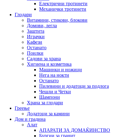
Електрични тротинети
Механички тротинети
Глодари
Витамини, стикови, блокови
Домови, легла
Заштита
Играчки
Кафези
Останато
Поилки
Садови за храна
Хигиена и козметика
Машинки и ножици
Нега на нокти
Останато
Пилевини и додатоци за подлога
Чешли и Четки
Шампони
Храна за глодари
Греење
Додатоци за камини
Дом и градина
Алат
АПАРАТИ ЗА ДОМАЌИНСТВО
Бургии за гранит