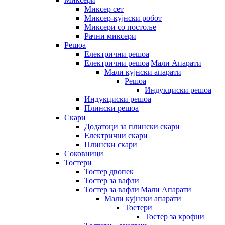
Миксер сет
Миксер-кујнски робот
Миксери со постоље
Рачни миксери
Решоа
Електрични решоа
Електрични решоа|Мали Апарати
Мали кујнски апарати
Решоа
Индукциски решоа
Индукциски решоа
Плински решоа
Скари
Додатоци за плински скари
Електрични скари
Плински скари
Соковници
Тостери
Тостер двопек
Тостер за вафли
Тостер за вафли|Мали Апарати
Мали кујнски апарати
Тостери
Тостер за крофни