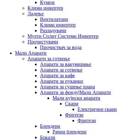
Ќумци
Клими инвертер
Ладење
Вентилатори
Клими инвертер
Разладувачи
Мулти Сплит Системи Инвертер
Прочистувачи
Прочиствач за вода
Мали Апарати
Апарати за готвење
Апарати за вакумирање
Апарати за готвење
Апарати за кафе
Апарати за пуканки
Апарати за сушење храна
Апарати за фонду|Мали Апарати
Мали кујнски апарати
Скари
Електрични скари
Фритези
Фритези
Блендери
Рачни блендери
Бокали