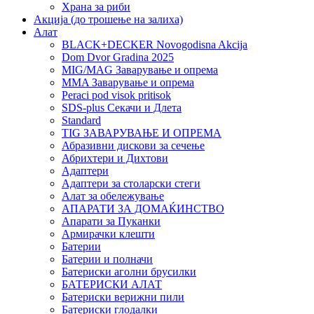
Храна за риби
Акција (до трошење на залиха)
Алат
BLACK+DECKER Novogodisna Akcija
Dom Dvor Gradina 2025
MIG/MAG Заварување и опрема
MMA Заварување и опрема
Peraci pod visok pritisok
SDS-plus Секачи и Длета
Standard
TIG ЗАВАРУВАЊЕ И ОПРЕМА
Абразивни дискови за сечење
Абрихтери и Дихтови
Адаптери
Адаптери за столарски стеги
Алат за обележување
АПАРАТИ ЗА ДОМАЌИНСТВО
Апарати за Пуканки
Армирачки клешти
Батерии
Батерии и полначи
Батериски аголни брусилки
БАТЕРИСКИ АЛАТ
Батериски верижни пили
Батериски глодалки