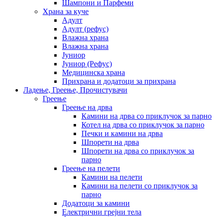
Шампони и Парфеми
Храна за куче
Адулт
Адулт (рефус)
Влажна храна
Влажна храна
Јуниор
Јуниор (Рефус)
Медицинска храна
Прихрана и додатоци за прихрана
Ладење, Греење, Прочистувачи
Греење
Греење на дрва
Камини на дрва со приклучок за парно
Котел на дрва со приклучок за парно
Печки и камини на дрва
Шпорети на дрва
Шпорети на дрва со приклучок за
парно
Греење на пелети
Камини на пелети
Камини на пелети со приклучок за
парно
Додатоци за камини
Електрични грејни тела