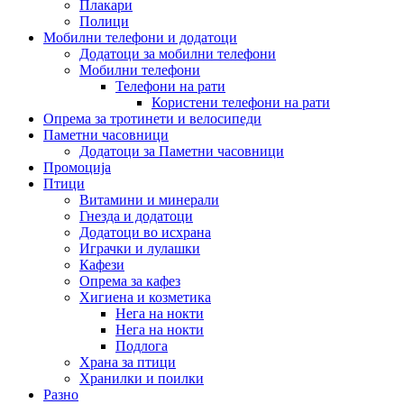
Плакари
Полици
Мобилни телефони и додатоци
Додатоци за мобилни телефони
Мобилни телефони
Телефони на рати
Користени телефони на рати
Опрема за тротинети и велосипеди
Паметни часовници
Додатоци за Паметни часовници
Промоција
Птици
Витамини и минерали
Гнезда и додатоци
Додатоци во исхрана
Играчки и лулашки
Кафези
Опрема за кафез
Хигиена и козметика
Нега на нокти
Нега на нокти
Подлога
Храна за птици
Хранилки и поилки
Разно