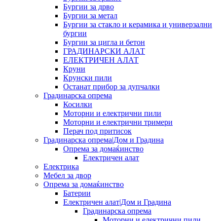
Бургии за дрво
Бургии за метал
Бургии за стакло и керамика и универзални
бургии
Бургии за цигла и бетон
ГРАДИНАРСКИ АЛАТ
ЕЛЕКТРИЧЕН АЛАТ
Круни
Крунски пили
Останат прибор за дупчалки
Градинарска опрема
Косилки
Моторни и електрични пили
Моторни и електрични тримери
Перач под притисок
Градинарска опрема|Дом и Градина
Опрема за домаќинство
Електричен алат
Електрика
Мебел за двор
Опрема за домаќинство
Батерии
Електричен алат|Дом и Градина
Градинарска опрема
Моторни и електрични пили