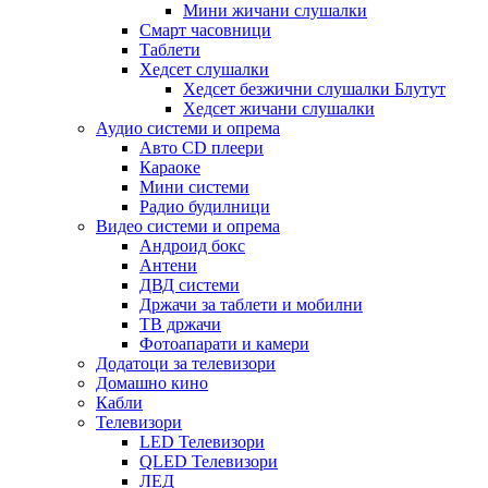
Мини жичани слушалки
Смарт часовници
Таблети
Хедсет слушалки
Хедсет безжични слушалки Блутут
Хедсет жичани слушалки
Аудио системи и опрема
Авто CD плеери
Караоке
Мини системи
Радио будилници
Видео системи и опрема
Андроид бокс
Антени
ДВД системи
Држачи за таблети и мобилни
ТВ држачи
Фотоапарати и камери
Додатоци за телевизори
Домашно кино
Кабли
Телевизори
LED Телевизори
QLED Телевизори
ЛЕД