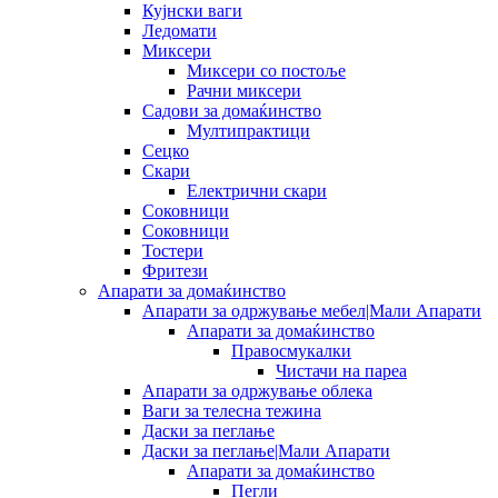
Кујнски ваги
Ледомати
Миксери
Миксери со постоље
Рачни миксери
Садови за домаќинство
Мултипрактици
Сецко
Скари
Електрични скари
Соковници
Соковници
Тостери
Фритези
Апарати за домаќинство
Апарати за одржување мебел|Мали Апарати
Апарати за домаќинство
Правосмукалки
Чистачи на пареа
Апарати за одржување облека
Ваги за телесна тежина
Даски за пеглање
Даски за пеглање|Мали Апарати
Апарати за домаќинство
Пегли