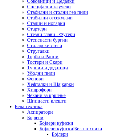
Соковници и Цедалки
Специјални клучеви
Стабилни и столни гер пили
Стабилни отсекувачи
Сталци и ногарки
Стартери
Стезни глави - Футери
Степенасти бургии
Столарски стеги
Стругалки
Торби и Ранци
Тостери и Скари
Турпии и додатоци
Убодни пили
Фенови
Хефталки и Шајкарки
Хидрофори
Чекани за кршење
Шпицасти клешти
Бела техника
Аспиратори
Бојлери
Бојлери кујнски
Бојлери кујнски|Бела техника
Бојлери