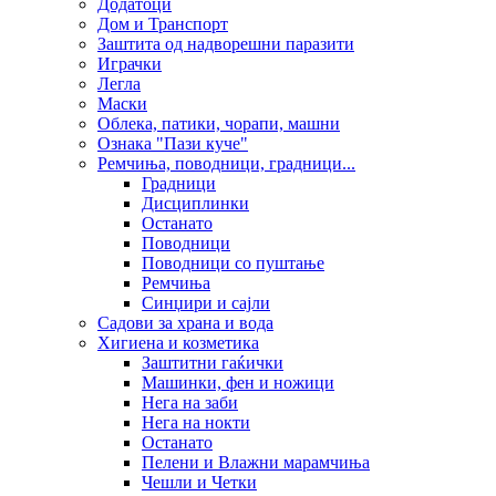
Додатоци
Дом и Транспорт
Заштита од надворешни паразити
Играчки
Легла
Маски
Облека, патики, чорапи, машни
Ознака "Пази куче"
Ремчиња, поводници, градници...
Градници
Дисциплинки
Останато
Поводници
Поводници со пуштање
Ремчиња
Синџири и сајли
Садови за храна и вода
Хигиена и козметика
Заштитни гаќички
Машинки, фен и ножици
Нега на заби
Нега на нокти
Останато
Пелени и Влажни марамчиња
Чешли и Четки