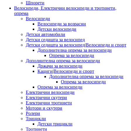
Шпорети
Велосипеди, Електрични велосипеди и тротинети,
опрема
Велосипеди
Велосипеди за возрасни
Детски велосипеди
Детски автомобили
Детски седишта за велосипед
Детски седишта за велосипед|Велосипеди и спорт
Дополнителна опрема за велосипеди
Опрема за велосипеди
Дополнителна опрема за велосипеди
Држачи за велосипеди
Кациги|Велосипеди и спорт
Дополнителна опрема за велосипеди
Опрема за велосипеди
Опрема за велосипеди
Електрични велосипеди
Електрични скутери
Електрични тротинети
Мотори и скутери
Ролери
Трицикли
Детски трицикли
Тротинети