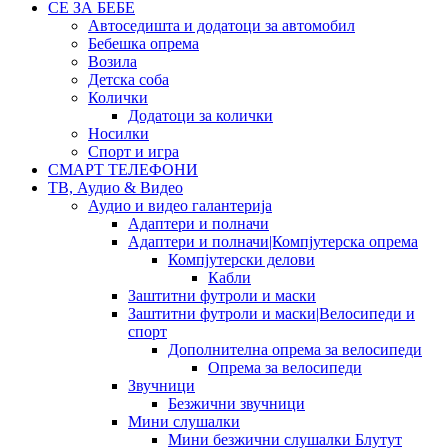
СЕ ЗА БЕБЕ
Автоседишта и додатоци за автомобил
Бебешка опрема
Возила
Детска соба
Колички
Додатоци за колички
Носилки
Спорт и игра
СМАРТ ТЕЛЕФОНИ
ТВ, Аудио & Видео
Аудио и видео галантерија
Адаптери и полначи
Адаптери и полначи|Компјутерска опрема
Компјутерски делови
Кабли
Заштитни футроли и маски
Заштитни футроли и маски|Велосипеди и
спорт
Дополнителна опрема за велосипеди
Опрема за велосипеди
Звучници
Безжични звучници
Мини слушалки
Мини безжични слушалки Блутут