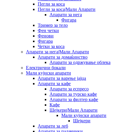
Пегли за коса
Пегли за коса|Мали Апарати
Апарати за нега
Фигара
Тример за тело
Фен четки
Фенови
Фигара
Четки за коса
Апарати за нега|Мали Апарати
Апарати за домаќинство
Апарати за одржување облека
Електрични бокали
Мали кујнски апарати
Апарати за варење јајца
Апарати за кафе
Апарати за еспресо
Апарати за турско кафе
Апарати за филтер кафе
Кафе
Шејкери|Мали Апарати
Мали кујнски апарати
Шејкери
Апарати за леб
Апарати за палачинки