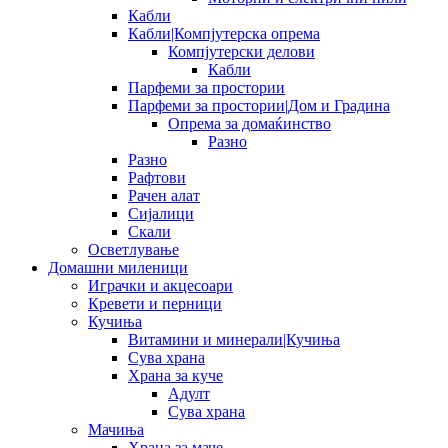
Кабли
Кабли|Компјутерска опрема
Компјутерски делови
Кабли
Парфеми за простории
Парфеми за простории|Дом и Градина
Опрема за домаќинство
Разно
Разно
Рафтови
Рачен алат
Сијалици
Скали
Осветлување
Домашни миленици
Играчки и акцесоари
Кревети и перници
Кучиња
Витамини и минерали|Кучиња
Сува храна
Храна за куче
Адулт
Сува храна
Мачиња
Храна за маче