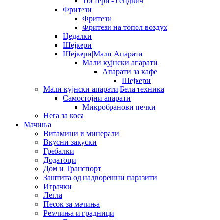
Тостери - сендвич
Фритези
Фритези
Фритези на топол воздух
Цедалки
Шејкери
Шејкери|Мали Апарати
Мали кујнски апарати
Апарати за кафе
Шејкери
Мали кујнски апарати|Бела техника
Самостојни апарати
Микробранови печки
Нега за коса
Мачиња
Витамини и минерали
Вкусни закуски
Гребалки
Додатоци
Дом и Транспорт
Заштита од надворешни паразити
Играчки
Легла
Песок за мачиња
Ремчиња и градници