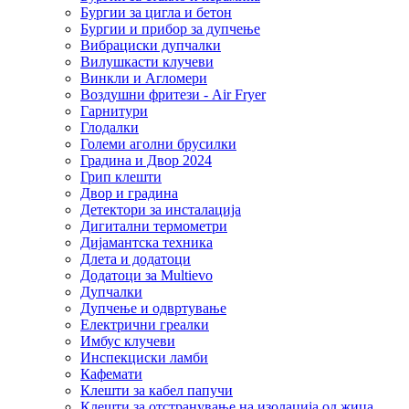
Бургии за цигла и бетон
Бургии и прибор за дупчење
Вибрациски дупчалки
Вилушкасти клучеви
Винкли и Агломери
Воздушни фритези - Air Fryer
Гарнитури
Глодалки
Големи аголни брусилки
Градина и Двор 2024
Грип клешти
Двор и градина
Детектори за инсталација
Дигитални термометри
Дијамантска техника
Длета и додатоци
Додатоци за Multievo
Дупчалки
Дупчење и одвртување
Електрични греалки
Имбус клучеви
Инспекциски ламби
Кафемати
Клешти за кабел папучи
Клешти за отстранување на изолација од жица