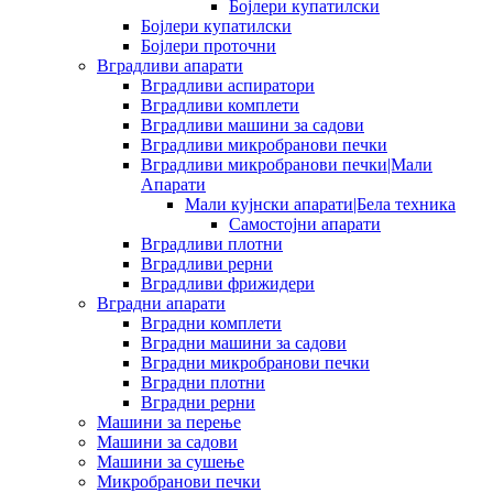
Бојлери купатилски
Бојлери купатилски
Бојлери проточни
Вградливи апарати
Вградливи аспиратори
Вградливи комплети
Вградливи машини за садови
Вградливи микробранови печки
Вградливи микробранови печки|Мали
Апарати
Мали кујнски апарати|Бела техника
Самостојни апарати
Вградливи плотни
Вградливи рерни
Вградливи фрижидери
Вградни апарати
Вградни комплети
Вградни машини за садови
Вградни микробранови печки
Вградни плотни
Вградни рерни
Машини за перење
Машини за садови
Машини за сушење
Микробранови печки