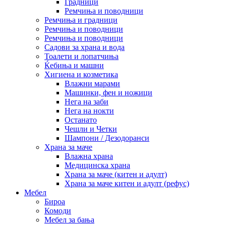
Градници
Ремчиња и поводници
Ремчиња и градници
Ремчиња и поводници
Ремчиња и поводници
Садови за храна и вода
Тоалети и лопатчиња
Ќебиња и машни
Хигиена и козметика
Влажни марами
Машинки, фен и ножици
Нега на заби
Нега на нокти
Останато
Чешли и Четки
Шампони / Дезодоранси
Храна за маче
Влажна храна
Медицинска храна
Храна за маче (китен и адулт)
Храна за маче китен и адулт (рефус)
Мебел
Бироа
Комоди
Мебел за бања