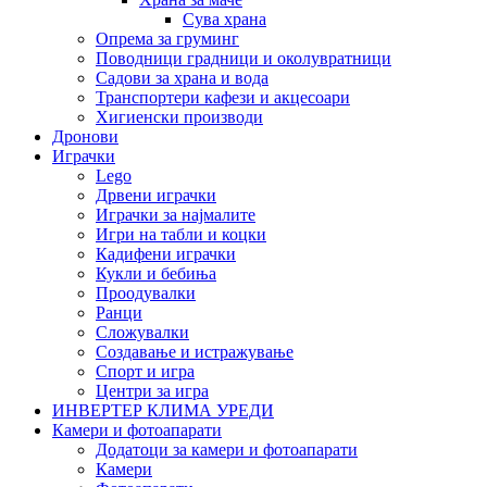
Сува храна
Опрема за груминг
Поводници градници и околувратници
Садови за храна и вода
Транспортери кафези и акцесоари
Хигиенски производи
Дронови
Играчки
Lego
Дрвени играчки
Играчки за најмалите
Игри на табли и коцки
Кадифени играчки
Кукли и бебиња
Проодувалки
Ранци
Сложувалки
Создавање и истражување
Спорт и игра
Центри за игра
ИНВЕРТЕР КЛИМА УРЕДИ
Камери и фотоапарати
Додатоци за камери и фотоапарати
Камери