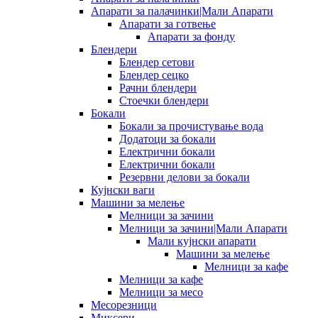
Апарати за палачинки|Мали Апарати
Апарати за готвење
Апарати за фонду
Блендери
Блендер сетови
Блендер сецко
Рачни блендери
Стоечки блендери
Бокали
Бокали за прочистување вода
Додатоци за бокали
Електрични бокали
Електрични бокали
Резервни делови за бокали
Кујнски ваги
Машини за мелење
Мелници за зачини
Мелници за зачини|Мали Апарати
Мали кујнски апарати
Машини за мелење
Мелници за кафе
Мелници за кафе
Мелници за месо
Месорезници
Миксери