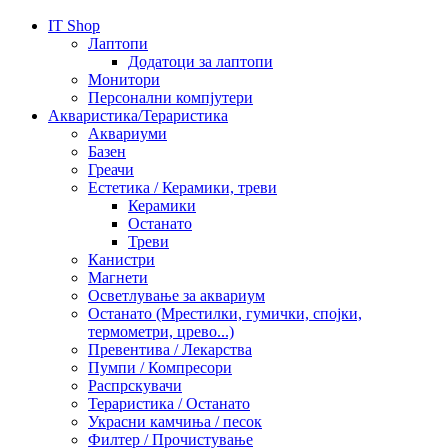
IT Shop
Лаптопи
Додатоци за лаптопи
Монитори
Персонални компјутери
Акваристика/Тераристика
Аквариуми
Базен
Греачи
Естетика / Керамики, треви
Керамики
Останато
Треви
Канистри
Магнети
Осветлување за аквариум
Останато (Мрестилки, гумички, спојки,
термометри, црево...)
Превентива / Лекарства
Пумпи / Компресори
Распрскувачи
Тераристика / Останато
Украсни камчиња / песок
Филтер / Прочистување