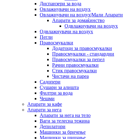
Диспанзери за вода
Овлажнувачи на воздух
Овлажнувачи на воздух|Мали Апарати
Апарати за домаќинство
Одвлажнувачи на воздух
Одвлажнувачи на воздух
Пегли
Правосмукалки
Додатоци за правосмукалки
Правосмукалки - стандардни
Правосмукалки за пепел
Рачни правосмукалки
Стик правосмукалки
Чистачи на пареа
Садопери
Сушари за алишта
Филтри за вода
Чешми
Апарати за кафе
Апарати за нега
Апарати за нега на тело
Ваги за телесна тежина
Депилатори
Машинки за бричење
Машинки за шишање