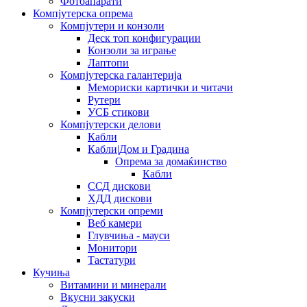
Фотоапарати
Компјутерска опрема
Компјутери и конзоли
Деск топ конфигурации
Конзоли за играње
Лаптопи
Компјутерска галантерија
Мемориски картички и читачи
Рутери
УСБ стикови
Компјутерски делови
Кабли
Кабли|Дом и Градина
Опрема за домаќинство
Кабли
ССД дискови
ХДД дискови
Компјутерски опреми
Веб камери
Глувчиња - мауси
Монитори
Тастатури
Кучиња
Витамини и минерали
Вкусни закуски