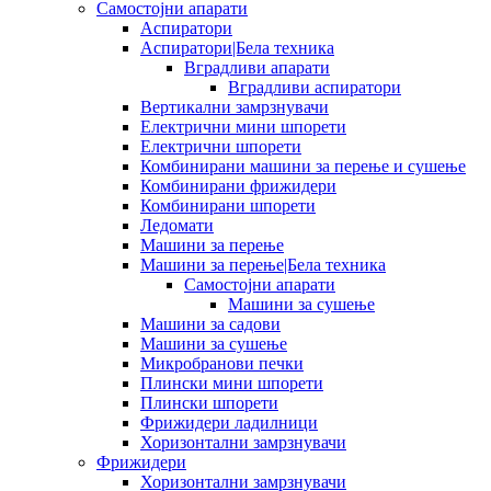
Самостојни апарати
Аспиратори
Аспиратори|Бела техника
Вградливи апарати
Вградливи аспиратори
Вертикални замрзнувачи
Електрични мини шпорети
Електрични шпорети
Комбинирани машини за перење и сушење
Комбинирани фрижидери
Комбинирани шпорети
Ледомати
Машини за перење
Машини за перење|Бела техника
Самостојни апарати
Машини за сушење
Машини за садови
Машини за сушење
Микробранови печки
Плински мини шпорети
Плински шпорети
Фрижидери ладилници
Хоризонтални замрзнувачи
Фрижидери
Хоризонтални замрзнувачи