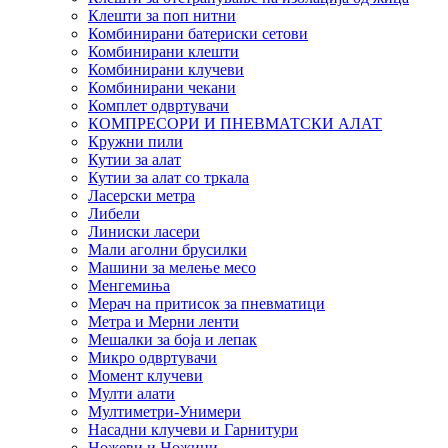
Клешти за поп нитни
Комбинирани батериски сетови
Комбинирани клешти
Комбинирани клучеви
Комбинирани чекани
Комплет одвртувачи
КОМПРЕСОРИ И ПНЕВМАТСКИ АЛАТ
Кружни пили
Кутии за алат
Кутии за алат со тркала
Ласерски метра
Либели
Линиски ласери
Мали аголни брусилки
Машини за мелење месо
Менгемиња
Мерач на притисок за пневматици
Метра и Мерни ленти
Мешалки за боја и лепак
Микро одвртувачи
Момент клучеви
Мулти алати
Мултиметри-Унимери
Насадни клучеви и Гарнитури
Ножеви и Ножици