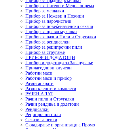
Прибор за градинарски алат
Прибор за Ласери и Мерна опрема
Прибор за мешалки
Прибор за Ножеви и Ножици
Прибор за парочистачи
Прибор за повеќенаменски секачи
Прибор за правосмукалки
Прибор за рачни Пили и Стругалки
Прибор за рендисалки
Прибор за реципрочни пили
Прибор за стругање
ПРИБОР И ДОДАТОЦИ
Прибор и додатоци за Заварување
Прилагодливи клучеви
Работни маси
Работни маси и прибор
Разни апарати
Разни клешти и комплети
РАЧЕН АЛАТ
Рачни пили и Стругалки
Рачни рендиња и додатоци
Рендисалки
Реципрочни пили
Секачи за цевки
Складирање и организација Промо