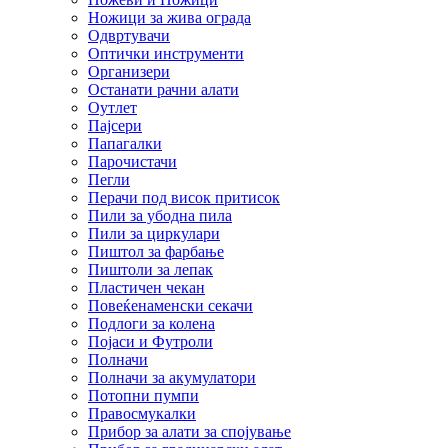
Ножици за жива ограда
Одвртувачи
Оптички инструменти
Организери
Останати рачни алати
Оутлет
Пајсери
Папагалки
Парочистачи
Пегли
Перачи под висок притисок
Пили за убодна пила
Пили за циркулари
Пиштол за фарбање
Пиштоли за лепак
Пластичен чекан
Повеќенаменски секачи
Подлоги за колена
Појаси и Футроли
Полначи
Полначи за акумулатори
Потопни пумпи
Правосмукалки
Прибор за алати за спојување