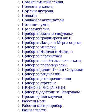
Повеќенаменски секачи
Подлоги за колена
Појаси и Футроли
Полначи
Полначи за акумулатори
Потопни пумпи
Правосмукалки
Прибор за алати за спојување
Прибор за градинарски алат
Прибор за Ласери и Мерна опрема
Прибор за мешалки
Прибор за Ножеви и Ножици
Прибор за парочистачи
Прибор за повеќенаменски секачи
Прибор за правосмукалки
Прибор за рачни Пили и Стругалки
Прибор за рендисалки
Прибор за реципрочни пили
Прибор за стругање
ПРИБОР И ДОДАТОЦИ
Прибор и додатоци за Заварување
Прилагодливи клучеви
Работни маси
Работни маси и прибор
Разни апарати