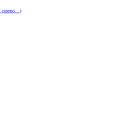
и, црево…)