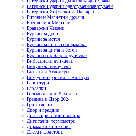
Батериски ударни дупчалки/одвртувачи
Батериски ударни одвртувачи/завртувачи
Батериски Хефталки и Шајкарки
Битови и Магнетни држачи
Блендери и Миксери
Браварски Чекани
Бургии за дрво
Бургии за метал
Бургии за стакло и керамика
Бургии за цигла и бетон
Бургии и прибор за дупчење
Вибрациски дупчалки
Вилушкасти клучеви
Винкли и Агломери
Воздушни фритези – Air Fryer
Гарнитури
Глодалки
Големи аголни брусилки
Градина и Двор 2024
Грип клешти
Двор и градина
Детектори за инсталација
Дигитални термометри
Дијамантска техника
Длета и додатоци