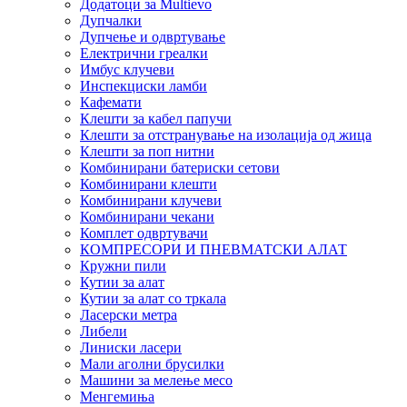
Додатоци за Multievo
Дупчалки
Дупчење и одвртување
Електрични греалки
Имбус клучеви
Инспекциски ламби
Кафемати
Клешти за кабел папучи
Клешти за отстранување на изолација од жица
Клешти за поп нитни
Комбинирани батериски сетови
Комбинирани клешти
Комбинирани клучеви
Комбинирани чекани
Комплет одвртувачи
КОМПРЕСОРИ И ПНЕВМАТСКИ АЛАТ
Кружни пили
Кутии за алат
Кутии за алат со тркала
Ласерски метра
Либели
Линиски ласери
Мали аголни брусилки
Машини за мелење месо
Менгемиња