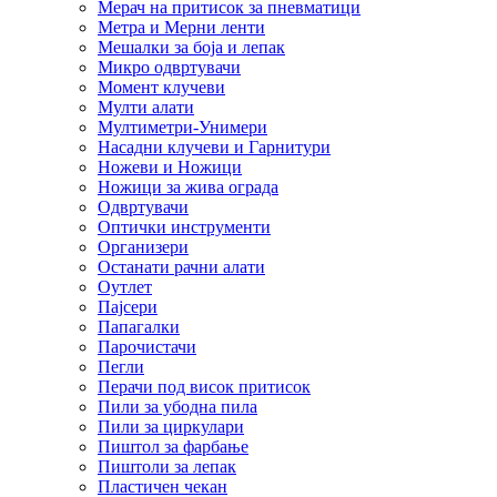
Мерач на притисок за пневматици
Метра и Мерни ленти
Мешалки за боја и лепак
Микро одвртувачи
Момент клучеви
Мулти алати
Мултиметри-Унимери
Насадни клучеви и Гарнитури
Ножеви и Ножици
Ножици за жива ограда
Одвртувачи
Оптички инструменти
Организери
Останати рачни алати
Оутлет
Пајсери
Папагалки
Парочистачи
Пегли
Перачи под висок притисок
Пили за убодна пила
Пили за циркулари
Пиштол за фарбање
Пиштоли за лепак
Пластичен чекан