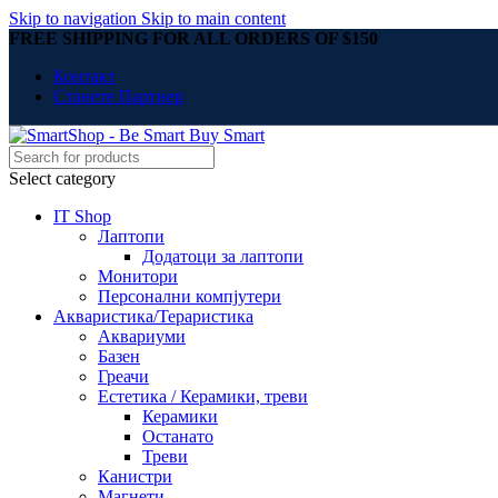
Skip to navigation
Skip to main content
FREE SHIPPING FOR ALL ORDERS OF $150
Контакт
Станете Партнер
Select category
IT Shop
Лаптопи
Додатоци за лаптопи
Монитори
Персонални компјутери
Акваристика/Тераристика
Аквариуми
Базен
Греачи
Естетика / Керамики, треви
Керамики
Останато
Треви
Канистри
Магнети