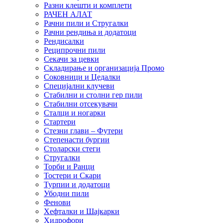
Разни клешти и комплети
РАЧЕН АЛАТ
Рачни пили и Стругалки
Рачни рендиња и додатоци
Рендисалки
Реципрочни пили
Секачи за цевки
Складирање и организација Промо
Соковници и Цедалки
Специјални клучеви
Стабилни и столни гер пили
Стабилни отсекувачи
Сталци и ногарки
Стартери
Стезни глави – Футери
Степенасти бургии
Столарски стеги
Стругалки
Торби и Ранци
Тостери и Скари
Турпии и додатоци
Убодни пили
Фенови
Хефталки и Шајкарки
Хидрофори