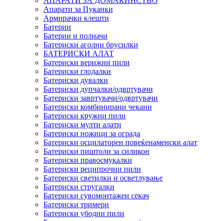
АПАРАТИ ЗА ДОМАЌИНСТВО
Апарати за Пуканки
Армирачки клешти
Батерии
Батерии и полначи
Батериски аголни брусилки
БАТЕРИСКИ АЛАТ
Батериски верижни пили
Батериски глодалки
Батериски дувалки
Батериски дупчалки/одвртувачи
Батериски завртувачи/одвртувачи
Батериски комбинирани чекани
Батериски кружни пили
Батериски мулти алати
Батериски ножици за ограда
Батериски осцилаторен повеќенаменски алат
Батериски пиштоли за силикон
Батериски правосмукалки
Батериски реципрочни пили
Батериски светилки и осветлување
Батериски стругалки
Батериски сувомонтажен секач
Батериски тримери
Батериски убодни пили