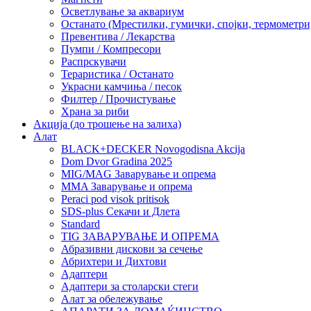
Осветлување за аквариум
Останато (Мрестилки, гумички, спојки, термометр
Превентива / Лекарства
Пумпи / Компресори
Распрскувачи
Тераристика / Останато
Украсни камчиња / песок
Филтер / Прочистување
Храна за риби
Акција (до трошење на залиха)
Алат
BLACK+DECKER Novogodisna Akcija
Dom Dvor Gradina 2025
MIG/MAG Заварување и опрема
MMA Заварување и опрема
Peraci pod visok pritisok
SDS-plus Секачи и Длета
Standard
TIG ЗАВАРУВАЊЕ И ОПРЕМА
Абразивни дискови за сечење
Абрихтери и Дихтови
Адаптери
Адаптери за столарски стеги
Алат за обележување