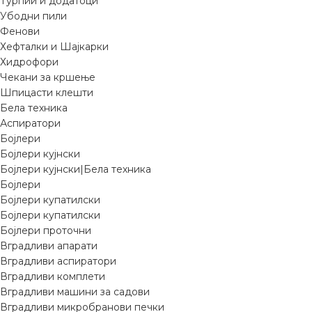
Турпии и додатоци
Убодни пили
Фенови
Хефталки и Шајкарки
Хидрофори
Чекани за кршење
Шпицасти клешти
Бела техника
Аспиратори
Бојлери
Бојлери кујнски
Бојлери кујнски|Бела техника
Бојлери
Бојлери купатилски
Бојлери купатилски
Бојлери проточни
Вградливи апарати
Вградливи аспиратори
Вградливи комплети
Вградливи машини за садови
Вградливи микробранови печки