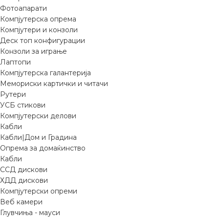
Фотоапарати
Компјутерска опрема
Компјутери и конзоли
Деск топ конфигурации
Конзоли за играње
Лаптопи
Компјутерска галантерија
Мемориски картички и читачи
Рутери
УСБ стикови
Компјутерски делови
Кабли
Кабли|Дом и Градина
Опрема за домаќинство
Кабли
ССД дискови
ХДД дискови
Компјутерски опреми
Веб камери
Глувчиња - мауси