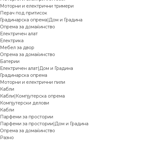
Моторни и електрични тримери
Перач под притисок
Градинарска опрема|Дом и Градина
Опрема за домаќинство
Електричен алат
Електрика
Мебел за двор
Опрема за домаќинство
Батерии
Електричен алат|Дом и Градина
Градинарска опрема
Моторни и електрични пили
Кабли
Кабли|Компјутерска опрема
Компјутерски делови
Кабли
Парфеми за простории
Парфеми за простории|Дом и Градина
Опрема за домаќинство
Разно