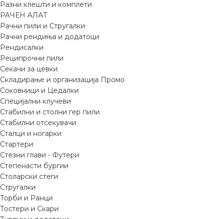
Разни клешти и комплети
РАЧЕН АЛАТ
Рачни пили и Стругалки
Рачни рендиња и додатоци
Рендисалки
Реципрочни пили
Секачи за цевки
Складирање и организација Промо
Соковници и Цедалки
Специјални клучеви
Стабилни и столни гер пили
Стабилни отсекувачи
Сталци и ногарки
Стартери
Стезни глави - Футери
Степенасти бургии
Столарски стеги
Стругалки
Торби и Ранци
Тостери и Скари