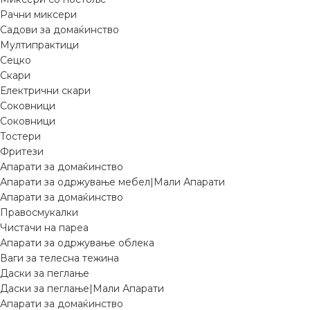
Рачни миксери
Садови за домаќинство
Мултипрактици
Сецко
Скари
Електрични скари
Соковници
Соковници
Тостери
Фритези
Апарати за домаќинство
Апарати за одржување мебел|Мали Апарати
Апарати за домаќинство
Правосмукалки
Чистачи на пареа
Апарати за одржување облека
Ваги за телесна тежина
Даски за пеглање
Даски за пеглање|Мали Апарати
Апарати за домаќинство