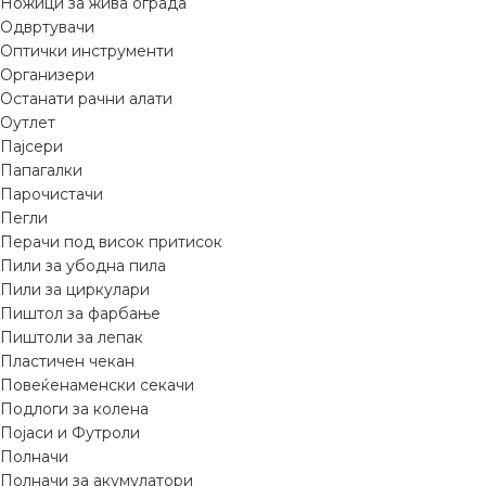
Ножици за жива ограда
Одвртувачи
Оптички инструменти
Организери
Останати рачни алати
Оутлет
Пајсери
Папагалки
Парочистачи
Пегли
Перачи под висок притисок
Пили за убодна пила
Пили за циркулари
Пиштол за фарбање
Пиштоли за лепак
Пластичен чекан
Повеќенаменски секачи
Подлоги за колена
Појаси и Футроли
Полначи
Полначи за акумулатори