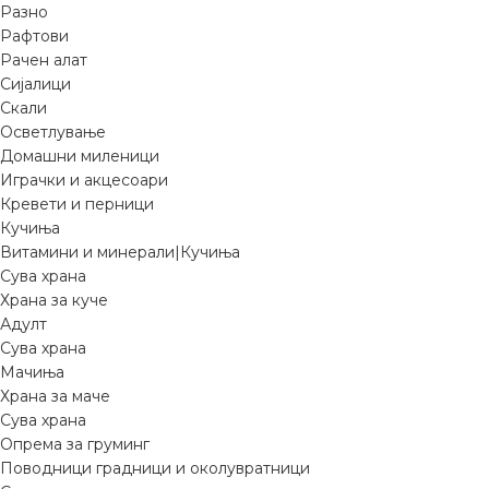
Разно
Рафтови
Рачен алат
Сијалици
Скали
Осветлување
Домашни миленици
Играчки и акцесоари
Кревети и перници
Кучиња
Витамини и минерали|Кучиња
Сува храна
Храна за куче
Адулт
Сува храна
Мачиња
Храна за маче
Сува храна
Опрема за груминг
Поводници градници и околувратници