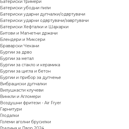
Батериски тримери
Батериски убодни пили
Батериски ударни дупчалки/одвртувачи
Батериски ударни одвртувачи/завртувачи
Батериски Хефталки и Шајкарки
Битови и Магнетни држачи
Блендери и Миксери
Браварски Чекани
Бургии за дрво
Бургии за метал
Бургии за стакло и керамика
Бургии за цигла и бетон
Бургии и прибор за дупчење
Вибрациски дупчалки
Вилушкасти клучеви
Винкли и Агломери
Воздушни фритези - Air Fryer
Гарнитури
Глодалки
Големи аголни брусилки
Градина и Двор 2024