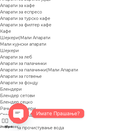
Апарати за кафе
Апарати за еспресо
Апарати за турско кафе
Апарати за филтер кафе
Кафе
Шејкери|Мали Апарати
Мали кујнски апарати
Шејкери
Апарати за леб
Апарати за палачинки
Апарати за палачинки|Мали Апарати
Апарати за готвење
Апарати за фонду
Блендери
Блендер сетови
Блендер сецко
Рачни блендери
Имате Прашање?
Стоечки блендери
Бокали
Open
Shop
My account
Cart
Бокали за прочистување вода