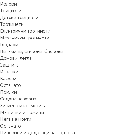
Ролери
Трицикли
Детски трицикли
Тротинети
Електрични тротинети
Механички тротинети
Глодари
Витамини, стикови, блокови
Домови, легла
Заштита
Играчки
Кафези
Останато
Поилки
Садови за храна
Хигиена и козметика
Машинки и ножици
Нега на нокти
Останато
Пилевини и додатоци за подлога