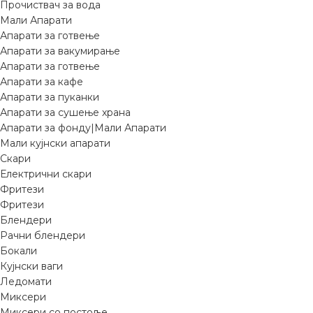
Прочиствач за вода
Мали Апарати
Апарати за готвење
Апарати за вакумирање
Апарати за готвење
Апарати за кафе
Апарати за пуканки
Апарати за сушење храна
Апарати за фонду|Мали Апарати
Мали кујнски апарати
Скари
Електрични скари
Фритези
Фритези
Блендери
Рачни блендери
Бокали
Кујнски ваги
Ледомати
Миксери
Миксери со постоље