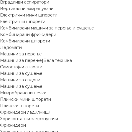
Вградливи аспиратори
Вертикални замрзнувачи
Електрични мини шпорети
Електрични шпорети
Комбинирани машини за перење и сушење
Комбинирани фрижидери
Комбинирани шпорети
Ледомати
Машини за перење
Машини за перење|Бела техника
Самостојни апарати
Машини за сушење
Машини за садови
Машини за сушење
Микробранови печки
Плински мини шпорети
Плински шпорети
Фрижидери ладилници
Хоризонтални замрзнувачи
Фрижидери
Хоризонтални замрзнувачи