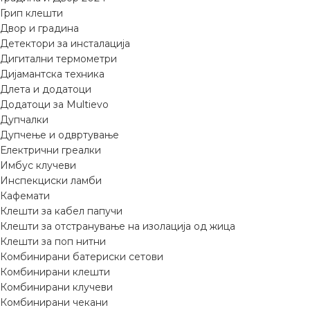
Грип клешти
Двор и градина
Детектори за инсталација
Дигитални термометри
Дијамантска техника
Длета и додатоци
Додатоци за Multievo
Дупчалки
Дупчење и одвртување
Електрични греалки
Имбус клучеви
Инспекциски ламби
Кафемати
Клешти за кабел папучи
Клешти за отстранување на изолација од жица
Клешти за поп нитни
Комбинирани батериски сетови
Комбинирани клешти
Комбинирани клучеви
Комбинирани чекани