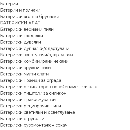
Батерии
Батерии и полначи
Батериски аголни брусилки
БАТЕРИСКИ АЛАТ
Батериски верижни пили
Батериски глодалки
Батериски дувалки
Батериски дупчалки/одвртувачи
Батериски завртувачи/одвртувачи
Батериски комбинирани чекани
Батериски кружни пили
Батериски мулти алати
Батериски ножици за ограда
Батериски осцилаторен повеќенаменски алат
Батериски пиштоли за силикон
Батериски правосмукалки
Батериски реципрочни пили
Батериски светилки и осветлување
Батериски стругалки
Батериски сувомонтажен секач