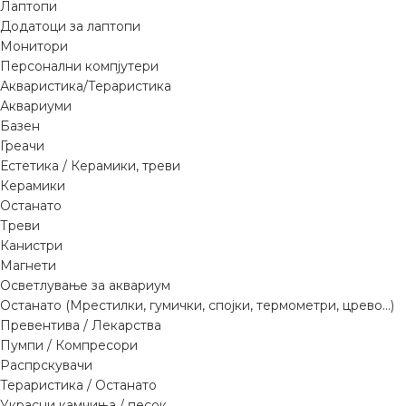
Лаптопи
Додатоци за лаптопи
Монитори
Персонални компјутери
Акваристика/Тераристика
Аквариуми
Базен
Греачи
Естетика / Керамики, треви
Керамики
Останато
Треви
Канистри
Магнети
Осветлување за аквариум
Останато (Мрестилки, гумички, спојки, термометри, црево...)
Превентива / Лекарства
Пумпи / Компресори
Распрскувачи
Тераристика / Останато
Украсни камчиња / песок