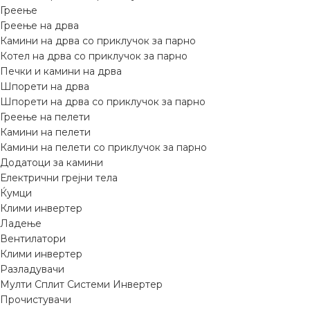
Греење
Греење на дрва
Камини на дрва со приклучок за парно
Котел на дрва со приклучок за парно
Печки и камини на дрва
Шпорети на дрва
Шпорети на дрва со приклучок за парно
Греење на пелети
Камини на пелети
Камини на пелети со приклучок за парно
Додатоци за камини
Електрични грејни тела
Ќумци
Клими инвертер
Ладење
Вентилатори
Клими инвертер
Разладувачи
Мулти Сплит Системи Инвертер
Прочистувачи