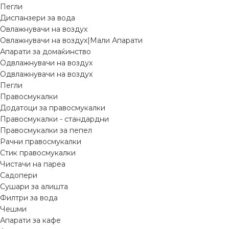
Пегли
Диспанзери за вода
Овлажнувачи на воздух
Овлажнувачи на воздух|Мали Апарати
Апарати за домаќинство
Одвлажнувачи на воздух
Одвлажнувачи на воздух
Пегли
Правосмукалки
Додатоци за правосмукалки
Правосмукалки - стандардни
Правосмукалки за пепел
Рачни правосмукалки
Стик правосмукалки
Чистачи на пареа
Садопери
Сушари за алишта
Филтри за вода
Чешми
Апарати за кафе