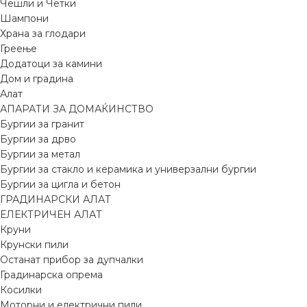
Чешли и Четки
Шампони
Храна за глодари
Греење
Додатоци за камини
Дом и градина
Алат
АПАРАТИ ЗА ДОМАЌИНСТВО
Бургии за гранит
Бургии за дрво
Бургии за метал
Бургии за стакло и керамика и универзални бургии
Бургии за цигла и бетон
ГРАДИНАРСКИ АЛАТ
ЕЛЕКТРИЧЕН АЛАТ
Круни
Крунски пили
Останат прибор за дупчалки
Градинарска опрема
Косилки
Моторни и електрични пили