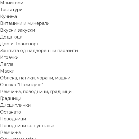
Монитори
Тастатури
Кучиња
Витамини и минерали
Вкусни закуски
Додатоци
Дом и Транспорт
Заштита од надворешни паразити
Играчки
Легла
Маски
Облека, патики, чорапи, машни
Ознака "Пази куче"
Ремчиња, поводници, градници...
Градници
Дисциплинки
Останато
Поводници
Поводници со пуштање
Ремчиња