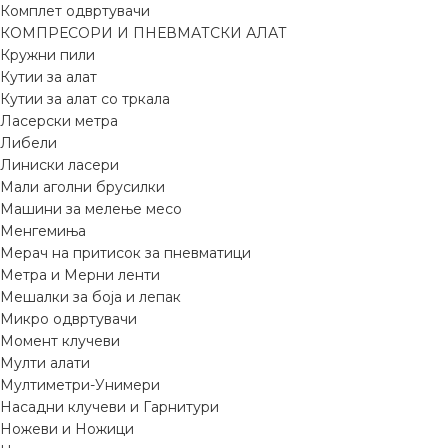
Комплет одвртувачи
КОМПРЕСОРИ И ПНЕВМАТСКИ АЛАТ
Кружни пили
Кутии за алат
Кутии за алат со тркала
Ласерски метра
Либели
Линиски ласери
Мали аголни брусилки
Машини за мелење месо
Менгемиња
Мерач на притисок за пневматици
Метра и Мерни ленти
Мешалки за боја и лепак
Микро одвртувачи
Момент клучеви
Мулти алати
Мултиметри-Унимери
Насадни клучеви и Гарнитури
Ножеви и Ножици