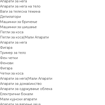
Апарати за нега
Апарати за нега на тело
Ваги за телесна тежина
Депилатори
Машинки за бричење
Машинки за шишање
Пегли за коса
Пегли за коса|Мали Апарати
Апарати за нега
Фигара
Тример за тело
Фен четки
Фенови
Фигара
Четки за коса
Апарати за нега|Мали Апарати
Апарати за домаќинство
Апарати за одржување облека
Електрични бокали
Мали кујнски апарати
Апарати за варење јајца