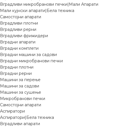
Вградливи микробранови печки|Мали Апарати
Мали кујнски апарати|Бела техника
Самостојни апарати
Вградливи плотни
Вградливи рерни
Вградливи фрижидери
Вградни апарати
Вградни комплети
Вградни машини за садови
Вградни микробранови печки
Вградни плотни
Вградни рерни
Машини за перење
Машини за садови
Машини за сушење
Микробранови печки
Самостојни апарати
Аспиратори
Аспиратори|Бела техника
Вградливи апарати