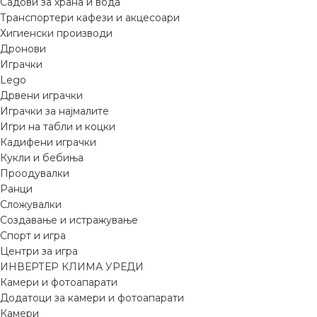
Садови за храна и вода
Транспортери кафези и акцесоари
Хигиенски производи
Дронови
Играчки
Lego
Дрвени играчки
Играчки за најмалите
Игри на табли и коцки
Кадифени играчки
Кукли и бебиња
Проодувалки
Ранци
Сложувалки
Создавање и истражување
Спорт и игра
Центри за игра
ИНВЕРТЕР КЛИМА УРЕДИ
Камери и фотоапарати
Додатоци за камери и фотоапарати
Камери