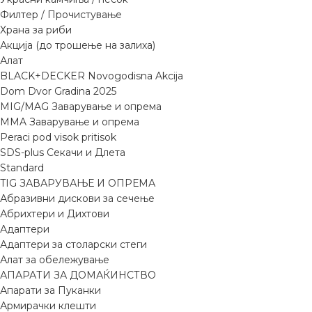
Филтер / Прочистување
Храна за риби
Акција (до трошење на залиха)
Алат
BLACK+DECKER Novogodisna Akcija
Dom Dvor Gradina 2025
MIG/MAG Заварување и опрема
MMA Заварување и опрема
Peraci pod visok pritisok
SDS-plus Секачи и Длета
Standard
TIG ЗАВАРУВАЊЕ И ОПРЕМА
Абразивни дискови за сечење
Абрихтери и Дихтови
Адаптери
Адаптери за столарски стеги
Алат за обележување
АПАРАТИ ЗА ДОМАЌИНСТВО
Апарати за Пуканки
Армирачки клешти