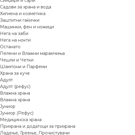
Синџири и сајли
Садови за храна и вода
Хигиена и козметика
Заштитни гаќички
Машинки, фен и ножици
Нега на заби
Нега на нокти
Останато
Пелени и Влажни марамчиња
Чешли и Четки
Шампони и Парфеми
Храна за куче
Адулт
Адулт (рефус)
Влажна храна
Влажна храна
Јуниор
Јуниор (Рефус)
Медицинска храна
Прихрана и додатоци за прихрана
Ладење, Греење, Прочистувачи