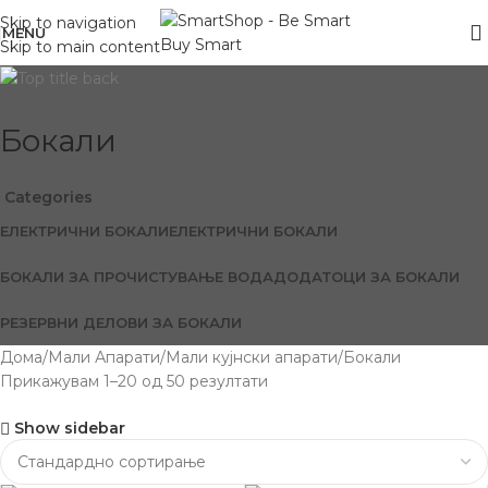
Skip to navigation
MENU
Skip to main content
Бокали
Categories
ЕЛЕКТРИЧНИ БОКАЛИ
ЕЛЕКТРИЧНИ БОКАЛИ
БОКАЛИ ЗА ПРОЧИСТУВАЊЕ ВОДА
ДОДАТОЦИ ЗА БОКАЛИ
РЕЗЕРВНИ ДЕЛОВИ ЗА БОКАЛИ
Дома
Мали Апарати
Мали кујнски апарати
Бокали
Прикажувам 1–20 од 50 резултати
Show sidebar