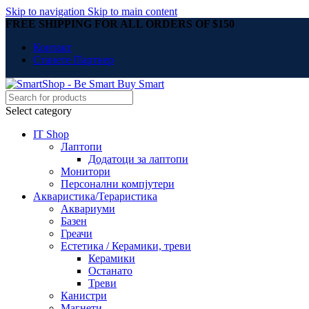
Skip to navigation
Skip to main content
FREE SHIPPING FOR ALL ORDERS OF $150
Контакт
Станете Партнер
Select category
IT Shop
Лаптопи
Додатоци за лаптопи
Монитори
Персонални компјутери
Акваристика/Тераристика
Аквариуми
Базен
Греачи
Естетика / Керамики, треви
Керамики
Останато
Треви
Канистри
Магнети