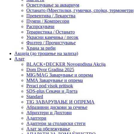
Осветлување за аквариум
Останато (Мрестилки, гумички, спојки, термометр
Превентива / Лекарства
Пумпи / Компресори
Распрскувачи
Тераристика / Останато
Украсни камчиња / песок
Филтер / Прочистување
Храна за риби
Акција (до трошење на залиха)
Алат
BLACK+DECKER Novogodisna Akcija
Dom Dvor Gradina 2025
MIG/MAG Заварување и опрема
MMA Заварување и опрема
Peraci pod visok pritisok
SDS-plus Секачи и Длета
Standard
TIG ЗАВАРУВАЊЕ И ОПРЕМА
Абразивни дискови за сечење
Абрихтери и Дихтови
Адаптери
Адаптери за столарски стеги
Алат за обележување