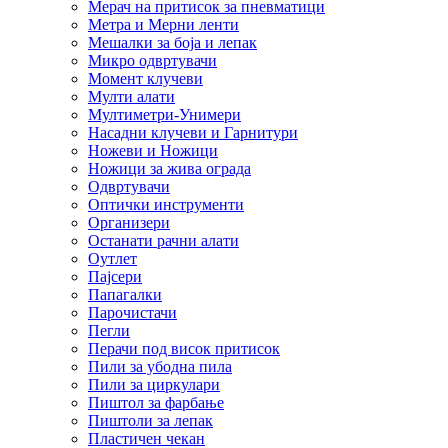
Мерач на притисок за пневматици
Метра и Мерни ленти
Мешалки за боја и лепак
Микро одвртувачи
Момент клучеви
Мулти алати
Мултиметри-Унимери
Насадни клучеви и Гарнитури
Ножеви и Ножици
Ножици за жива ограда
Одвртувачи
Оптички инструменти
Организери
Останати рачни алати
Оутлет
Пајсери
Папагалки
Парочистачи
Пегли
Перачи под висок притисок
Пили за убодна пила
Пили за циркулари
Пиштол за фарбање
Пиштоли за лепак
Пластичен чекан