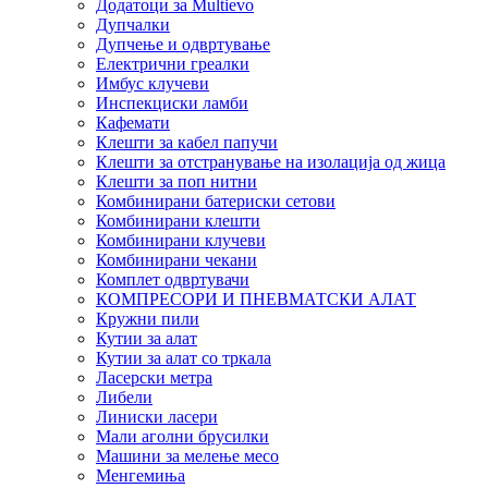
Додатоци за Multievo
Дупчалки
Дупчење и одвртување
Електрични греалки
Имбус клучеви
Инспекциски ламби
Кафемати
Клешти за кабел папучи
Клешти за отстранување на изолација од жица
Клешти за поп нитни
Комбинирани батериски сетови
Комбинирани клешти
Комбинирани клучеви
Комбинирани чекани
Комплет одвртувачи
КОМПРЕСОРИ И ПНЕВМАТСКИ АЛАТ
Кружни пили
Кутии за алат
Кутии за алат со тркала
Ласерски метра
Либели
Линиски ласери
Мали аголни брусилки
Машини за мелење месо
Менгемиња