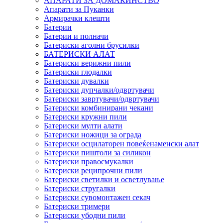
АПАРАТИ ЗА ДОМАЌИНСТВО
Апарати за Пуканки
Армирачки клешти
Батерии
Батерии и полначи
Батериски аголни брусилки
БАТЕРИСКИ АЛАТ
Батериски верижни пили
Батериски глодалки
Батериски дувалки
Батериски дупчалки/одвртувачи
Батериски завртувачи/одвртувачи
Батериски комбинирани чекани
Батериски кружни пили
Батериски мулти алати
Батериски ножици за ограда
Батериски осцилаторен повеќенаменски алат
Батериски пиштоли за силикон
Батериски правосмукалки
Батериски реципрочни пили
Батериски светилки и осветлување
Батериски стругалки
Батериски сувомонтажен секач
Батериски тримери
Батериски убодни пили