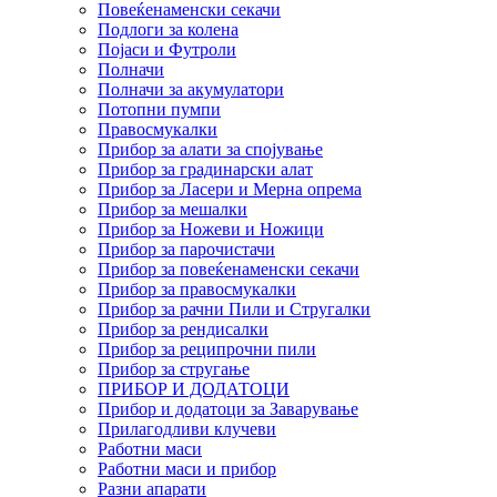
Повеќенаменски секачи
Подлоги за колена
Појаси и Футроли
Полначи
Полначи за акумулатори
Потопни пумпи
Правосмукалки
Прибор за алати за спојување
Прибор за градинарски алат
Прибор за Ласери и Мерна опрема
Прибор за мешалки
Прибор за Ножеви и Ножици
Прибор за парочистачи
Прибор за повеќенаменски секачи
Прибор за правосмукалки
Прибор за рачни Пили и Стругалки
Прибор за рендисалки
Прибор за реципрочни пили
Прибор за стругање
ПРИБОР И ДОДАТОЦИ
Прибор и додатоци за Заварување
Прилагодливи клучеви
Работни маси
Работни маси и прибор
Разни апарати