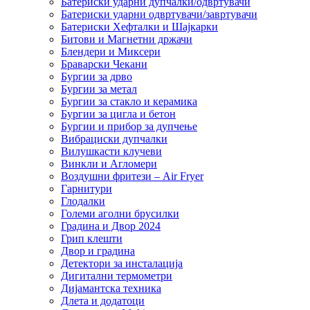
Батериски ударни дупчалки/одвртувачи
Батериски ударни одвртувачи/завртувачи
Батериски Хефталки и Шајкарки
Битови и Магнетни држачи
Блендери и Миксери
Браварски Чекани
Бургии за дрво
Бургии за метал
Бургии за стакло и керамика
Бургии за цигла и бетон
Бургии и прибор за дупчење
Вибрациски дупчалки
Вилушкасти клучеви
Винкли и Агломери
Воздушни фритези – Air Fryer
Гарнитури
Глодалки
Големи аголни брусилки
Градина и Двор 2024
Грип клешти
Двор и градина
Детектори за инсталација
Дигитални термометри
Дијамантска техника
Длета и додатоци