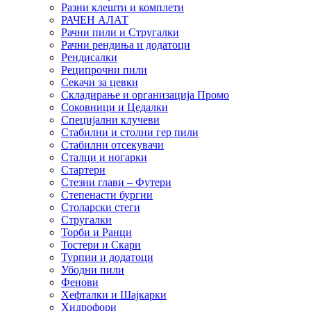
Разни клешти и комплети
РАЧЕН АЛАТ
Рачни пили и Стругалки
Рачни рендиња и додатоци
Рендисалки
Реципрочни пили
Секачи за цевки
Складирање и организација Промо
Соковници и Цедалки
Специјални клучеви
Стабилни и столни гер пили
Стабилни отсекувачи
Сталци и ногарки
Стартери
Стезни глави – Футери
Степенасти бургии
Столарски стеги
Стругалки
Торби и Ранци
Тостери и Скари
Турпии и додатоци
Убодни пили
Фенови
Хефталки и Шајкарки
Хидрофори