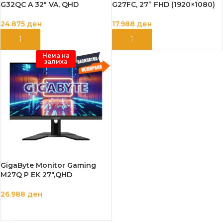
G32QC A 32″ VA, QHD
G27FC, 27” FHD (1920×1080)
24.875
ден
17.988
ден
ДОДАЈ ВО КОШНИЦА
ДОДАЈ ВО КОШНИЦА
Нема на
залиха
GigaByte Monitor Gaming
M27Q P EK 27″,QHD
26.988
ден
ПРОЧИТАЈ ПОВЕЌЕ