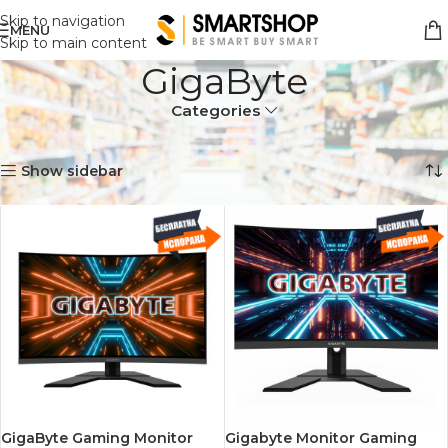
Skip to navigation
MENU
Skip to main content
GigaByte
Categories
Дома
Продукт Brand
GigaByte
Showing all 3 results
Show sidebar
GigaByte Gaming Monitor
Gigabyte Monitor Gaming