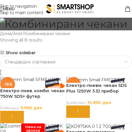
Skip to navigation
MENU
Skip to main content
Комбинирани чекани
Дома
Алат
Комбинирани чекани
Showing all 8 results
Show sidebar
-15%
-19%
Електро-пневм. чекан SDS
Електро-пнев. комби. чекан
Plus 1250W 3.5J прибор
750W SDS+ футер
10.990
ден
13.490
ден
9.990
ден
11.690
ден
ДОДАЈ ВО КОШНИЦА
ДОДАЈ ВО КОШНИЦА
Нема на
залиха
Електро-пневматски