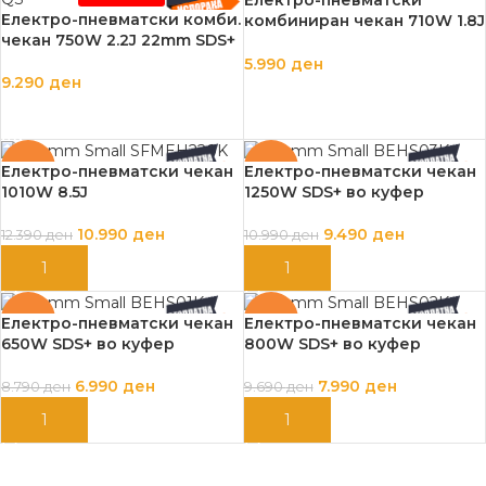
Електро-пневматски комби.
комбиниран чекан 710W 1.8J
чекан 750W 2.2J 22mm SDS+
куфер, прибор
5.990
ден
9.290
ден
ДОДАЈ ВО КОШНИЦА
ПРОЧИТАЈ ПОВЕЌЕ
-11%
-14%
Електро-пневматски чекан
Електро-пневматски чекан
1010W 8.5J
1250W SDS+ во куфер
10.990
ден
9.490
ден
12.390
ден
10.990
ден
ДОДАЈ ВО КОШНИЦА
ДОДАЈ ВО КОШНИЦА
-20%
-18%
Електро-пневматски чекан
Електро-пневматски чекан
650W SDS+ во куфер
800W SDS+ во куфер
6.990
ден
7.990
ден
8.790
ден
9.690
ден
ДОДАЈ ВО КОШНИЦА
ДОДАЈ ВО КОШНИЦА