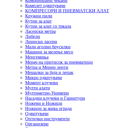
Комбинирани чекани
Комплет одвртувачи
КОМПРЕСОРИ И ПНЕВМАТСКИ АЛАТ
Кружни пили
Кутии за алат
Кутии за алат со тркала
Ласерски метра
Либели
Линиски ласери
Мали аголни брусилки
Машини за мелење месо
Менгемиња
Мерач на притисок за пневматици
Метра и Мерни ленти
Мешалки за боја и лепак
Микро одвртувачи
Момент клучеви
Мулти алати
Мултиметри-Унимери
Насадни клучеви и Гарнитури
Ножеви и Ножици
Ножици за жива ограда
Одвртувачи
Оптички инструменти
Организери