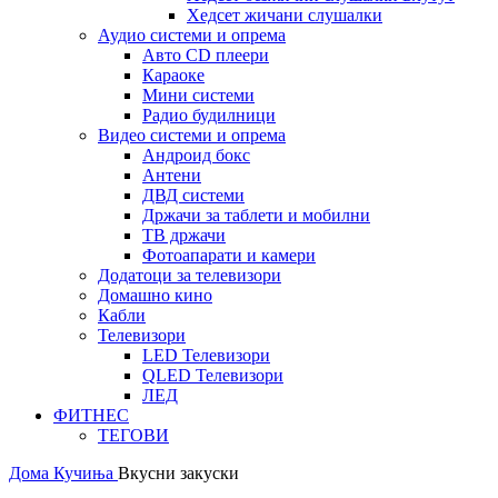
Хедсет жичани слушалки
Аудио системи и опрема
Авто CD плеери
Караоке
Мини системи
Радио будилници
Видео системи и опрема
Андроид бокс
Антени
ДВД системи
Држачи за таблети и мобилни
ТВ држачи
Фотоапарати и камери
Додатоци за телевизори
Домашно кино
Кабли
Телевизори
LED Телевизори
QLED Телевизори
ЛЕД
ФИТНЕС
ТЕГОВИ
Дома
Кучиња
Вкусни закуски