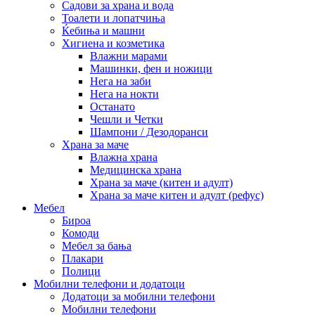
Садови за храна и вода
Тоалети и лопатчиња
Ќебиња и машни
Хигиена и козметика
Влажни марами
Машинки, фен и ножици
Нега на заби
Нега на нокти
Останато
Чешли и Четки
Шампони / Дезодоранси
Храна за маче
Влажна храна
Медицинска храна
Храна за маче (китен и адулт)
Храна за маче китен и адулт (рефус)
Мебел
Бироа
Комоди
Мебел за бања
Плакари
Полици
Мобилни телефони и додатоци
Додатоци за мобилни телефони
Мобилни телефони