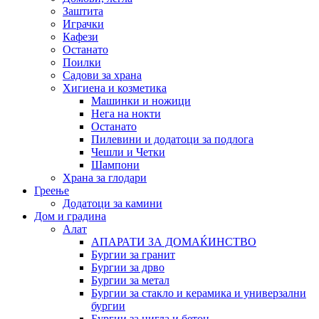
Заштита
Играчки
Кафези
Останато
Поилки
Садови за храна
Хигиена и козметика
Машинки и ножици
Нега на нокти
Останато
Пилевини и додатоци за подлога
Чешли и Четки
Шампони
Храна за глодари
Греење
Додатоци за камини
Дом и градина
Алат
АПАРАТИ ЗА ДОМАЌИНСТВО
Бургии за гранит
Бургии за дрво
Бургии за метал
Бургии за стакло и керамика и универзални
бургии
Бургии за цигла и бетон