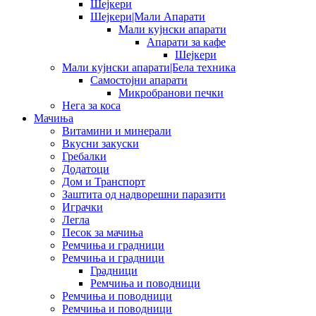
Шејкери
Шејкери|Мали Апарати
Мали кујнски апарати
Апарати за кафе
Шејкери
Мали кујнски апарати|Бела техника
Самостојни апарати
Микробранови печки
Нега за коса
Мачиња
Витамини и минерали
Вкусни закуски
Гребалки
Додатоци
Дом и Транспорт
Заштита од надворешни паразити
Играчки
Легла
Песок за мачиња
Ремчиња и градници
Ремчиња и градници
Градници
Ремчиња и поводници
Ремчиња и поводници
Ремчиња и поводници