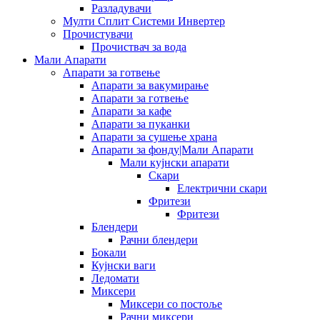
Разладувачи
Мулти Сплит Системи Инвертер
Прочистувачи
Прочиствач за вода
Мали Апарати
Апарати за готвење
Апарати за вакумирање
Апарати за готвење
Апарати за кафе
Апарати за пуканки
Апарати за сушење храна
Апарати за фонду|Мали Апарати
Мали кујнски апарати
Скари
Електрични скари
Фритези
Фритези
Блендери
Рачни блендери
Бокали
Кујнски ваги
Ледомати
Миксери
Миксери со постоље
Рачни миксери