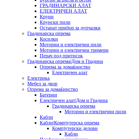
ГРАДИНАРСКИ АЛАТ
ЕЛЕКТРИЧЕН АЛАТ
Круни
Крунски пили
Останат прибор за дупчалки
Градинарска опрема
Косилки
Моторни и електрични пили
Моторни и електрични тримери
Перач под притисок
Градинарска опрема|Дом и Градина
Опрема за домаќинство
Електричен алат
Електрика
Мебел за двор
Опрема за домаќинство
Батерии
Електричен алат|Дом и Градина
Градинарска опрема
Моторни и електрични пили
Кабли
Кабли|Компјутерска опрема
Компјутерски делови
Кабли