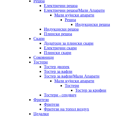
Решоа
Електрични решоа
Електрични решоа|Мали Апарати
Мали кујнски апарати
Решоа
Индукциски решоа
Индукциски решоа
Плински решоа
Скари
Додатоци за плински скари
Електрични скари
Плински скари
Соковници
Тостери
Тостер двопек
Тостер за вафли
Тостер за вафли|Мали Апарати
Мали кујнски апарати
Тостери
Тостер за крофни
Тостери - сендвич
Фритези
Фритези
Фритези на топол воздух
Цедалки