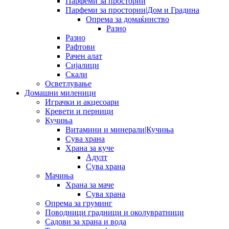
Парфеми за простории
Парфеми за простории|Дом и Градина
Опрема за домаќинство
Разно
Разно
Рафтови
Рачен алат
Сијалици
Скали
Осветлување
Домашни миленици
Играчки и акцесоари
Кревети и перници
Кучиња
Витамини и минерали|Кучиња
Сува храна
Храна за куче
Адулт
Сува храна
Мачиња
Храна за маче
Сува храна
Опрема за груминг
Поводници градници и околувратници
Садови за храна и вода