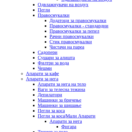
Одвлажнувачи на воздух
Пегли
Правосмукалки
Додатоци за правосмукалки
Правосмукалки - стандардни
Правосмукалки за пепел
Рачни правосмукалки
Стик правосмукалки
Чистачи на пареа
Садопери
Сушари за алишта
Филтри за вода
Чешми
Апарати за кафе
Апарати за нега
Апарати за нега на тело
Ваги за телесна тежина
Депилатори
Машинки за бричење
Машинки за шишање
Пегли за коса
Пегли за коса|Мали Апарати
Апарати за нега
Фигара
Тример за тело