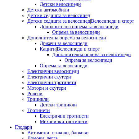
Детски велосипеди
Детски автомобили
Детски седишта за велосипед
Детски седишта за велосипед|Велосипеди и спорт
Дополнителна опрема за велосипеди
Опрема за велосипеди
Дополнителна опрема за велосипеди
Држачи за велосипеди
Кациги|Велосипеди и спорт
Дополнителна опрема за велосипеди
Опрема за велосипеди
Опрема за велосипеди
Електрични велосипеди
Електрични скутери
Електрични тротинети
Мотори и скутери
Ролери
Трицикли
Детски трицикли
Тротинети
Електрични тротинети
Механички тротинети
Глодари
Витамини, стикови, блокови
Домови, легла