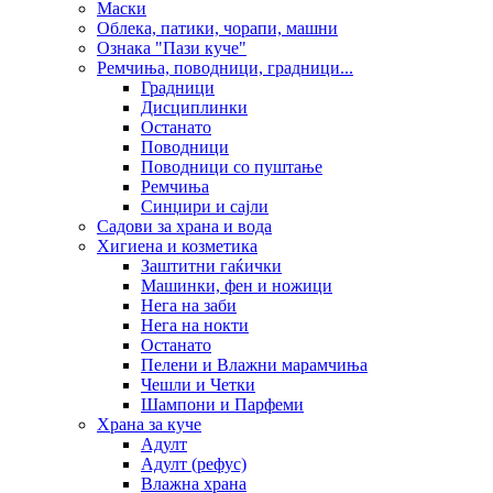
Маски
Облека, патики, чорапи, машни
Ознака "Пази куче"
Ремчиња, поводници, градници...
Градници
Дисциплинки
Останато
Поводници
Поводници со пуштање
Ремчиња
Синџири и сајли
Садови за храна и вода
Хигиена и козметика
Заштитни гаќички
Машинки, фен и ножици
Нега на заби
Нега на нокти
Останато
Пелени и Влажни марамчиња
Чешли и Четки
Шампони и Парфеми
Храна за куче
Адулт
Адулт (рефус)
Влажна храна