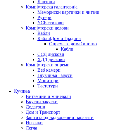
Лаптопи
Компјутерска галантерија
Мемориски картички и читачи
Рутери
УСБ стикови
Компјутерски делови
Кабли
Кабли|Дом и Градина
Опрема за домаќинство
Кабли
ССД дискови
ХДД дискови
Компјутерски опреми
Веб камери
Глувчиња - мауси
Монитори
Тастатури
Кучиња
Витамини и минерали
Вкусни закуски
Додатоци
Дом и Транспорт
Заштита од надворешни паразити
Играчки
Легла