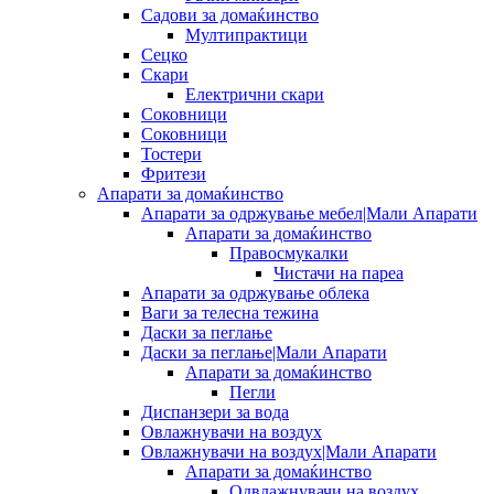
Садови за домаќинство
Мултипрактици
Сецко
Скари
Електрични скари
Соковници
Соковници
Тостери
Фритези
Апарати за домаќинство
Апарати за одржување мебел|Мали Апарати
Апарати за домаќинство
Правосмукалки
Чистачи на пареа
Апарати за одржување облека
Ваги за телесна тежина
Даски за пеглање
Даски за пеглање|Мали Апарати
Апарати за домаќинство
Пегли
Диспанзери за вода
Овлажнувачи на воздух
Овлажнувачи на воздух|Мали Апарати
Апарати за домаќинство
Одвлажнувачи на воздух