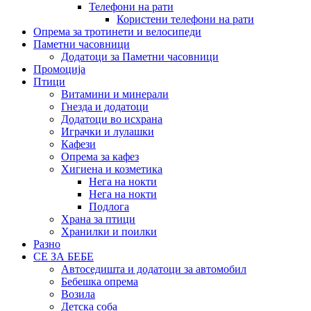
Телефони на рати
Користени телефони на рати
Опрема за тротинети и велосипеди
Паметни часовници
Додатоци за Паметни часовници
Промоција
Птици
Витамини и минерали
Гнезда и додатоци
Додатоци во исхрана
Играчки и лулашки
Кафези
Опрема за кафез
Хигиена и козметика
Нега на нокти
Нега на нокти
Подлога
Храна за птици
Хранилки и поилки
Разно
СЕ ЗА БЕБЕ
Автоседишта и додатоци за автомобил
Бебешка опрема
Возила
Детска соба