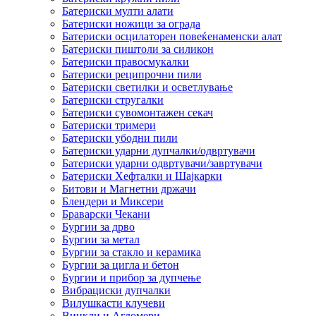
Батериски мулти алати
Батериски ножици за ограда
Батериски осцилаторен повеќенаменски алат
Батериски пиштоли за силикон
Батериски правосмукалки
Батериски реципрочни пили
Батериски светилки и осветлување
Батериски стругалки
Батериски сувомонтажен секач
Батериски тримери
Батериски убодни пили
Батериски ударни дупчалки/одвртувачи
Батериски ударни одвртувачи/завртувачи
Батериски Хефталки и Шајкарки
Битови и Магнетни држачи
Блендери и Миксери
Браварски Чекани
Бургии за дрво
Бургии за метал
Бургии за стакло и керамика
Бургии за цигла и бетон
Бургии и прибор за дупчење
Вибрациски дупчалки
Вилушкасти клучеви
Винкли и Агломери