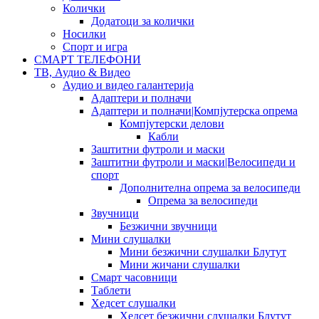
Колички
Додатоци за колички
Носилки
Спорт и игра
СМАРТ ТЕЛЕФОНИ
ТВ, Аудио & Видео
Аудио и видео галантерија
Адаптери и полначи
Адаптери и полначи|Компјутерска опрема
Компјутерски делови
Кабли
Заштитни футроли и маски
Заштитни футроли и маски|Велосипеди и
спорт
Дополнителна опрема за велосипеди
Опрема за велосипеди
Звучници
Безжични звучници
Мини слушалки
Мини безжични слушалки Блутут
Мини жичани слушалки
Смарт часовници
Таблети
Хедсет слушалки
Хедсет безжични слушалки Блутут