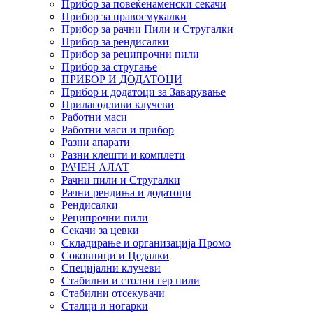
Прибор за повеќенаменски секачи
Прибор за правосмукалки
Прибор за рачни Пили и Стругалки
Прибор за рендисалки
Прибор за реципрочни пили
Прибор за стругање
ПРИБОР И ДОДАТОЦИ
Прибор и додатоци за Заварување
Прилагодливи клучеви
Работни маси
Работни маси и прибор
Разни апарати
Разни клешти и комплети
РАЧЕН АЛАТ
Рачни пили и Стругалки
Рачни рендиња и додатоци
Рендисалки
Реципрочни пили
Секачи за цевки
Складирање и организација Промо
Соковници и Цедалки
Специјални клучеви
Стабилни и столни гер пили
Стабилни отсекувачи
Сталци и ногарки