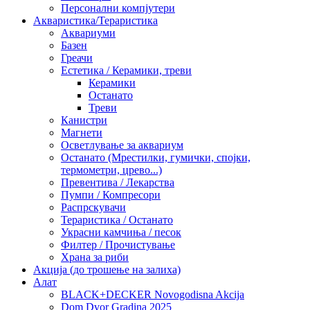
Персонални компјутери
Акваристика/Тераристика
Аквариуми
Базен
Греачи
Естетика / Керамики, треви
Керамики
Останато
Треви
Канистри
Магнети
Осветлување за аквариум
Останато (Мрестилки, гумички, спојки,
термометри, црево...)
Превентива / Лекарства
Пумпи / Компресори
Распрскувачи
Тераристика / Останато
Украсни камчиња / песок
Филтер / Прочистување
Храна за риби
Акција (до трошење на залиха)
Алат
BLACK+DECKER Novogodisna Akcija
Dom Dvor Gradina 2025