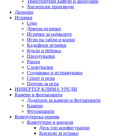
Транспортери кафези и акцесоари
Хигиенски производи
Дронови
Играчки
Lego
Дрвени играчки
Играчки за најмалите
Игри на табли и коцки
Кадифени играчки
Кукли и бебиња
Проодувалки
Ранци
Сложувалки
Создавање и истражување
Спорт и игра
Центри за игра
ИНВЕРТЕР КЛИМА УРЕДИ
Камери и фотоапарати
Додатоци за камери и фотоапарати
Камери
Фотоапарати
Компјутерска опрема
Компјутери и конзоли
Деск топ конфигурации
Конзоли за играње