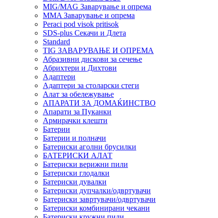
MIG/MAG Заварување и опрема
MMA Заварување и опрема
Peraci pod visok pritisok
SDS-plus Секачи и Длета
Standard
TIG ЗАВАРУВАЊЕ И ОПРЕМА
Абразивни дискови за сечење
Абрихтери и Дихтови
Адаптери
Адаптери за столарски стеги
Алат за обележување
АПАРАТИ ЗА ДОМАЌИНСТВО
Апарати за Пуканки
Армирачки клешти
Батерии
Батерии и полначи
Батериски аголни брусилки
БАТЕРИСКИ АЛАТ
Батериски верижни пили
Батериски глодалки
Батериски дувалки
Батериски дупчалки/одвртувачи
Батериски завртувачи/одвртувачи
Батериски комбинирани чекани
Батериски кружни пили