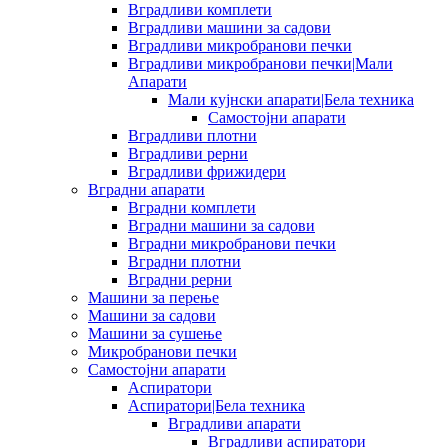
Вградливи комплети
Вградливи машини за садови
Вградливи микробранови печки
Вградливи микробранови печки|Мали
Апарати
Мали кујнски апарати|Бела техника
Самостојни апарати
Вградливи плотни
Вградливи рерни
Вградливи фрижидери
Вградни апарати
Вградни комплети
Вградни машини за садови
Вградни микробранови печки
Вградни плотни
Вградни рерни
Машини за перење
Машини за садови
Машини за сушење
Микробранови печки
Самостојни апарати
Аспиратори
Аспиратори|Бела техника
Вградливи апарати
Вградливи аспиратори