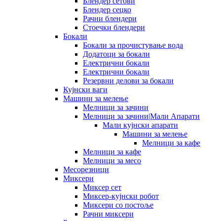
Блендер сетови
Блендер сецко
Рачни блендери
Стоечки блендери
Бокали
Бокали за прочистување вода
Додатоци за бокали
Електрични бокали
Електрични бокали
Резервни делови за бокали
Кујнски ваги
Машини за мелење
Мелници за зачини
Мелници за зачини|Мали Апарати
Мали кујнски апарати
Машини за мелење
Мелници за кафе
Мелници за кафе
Мелници за месо
Месорезници
Миксери
Миксер сет
Миксер-кујнски робот
Миксери со постоље
Рачни миксери