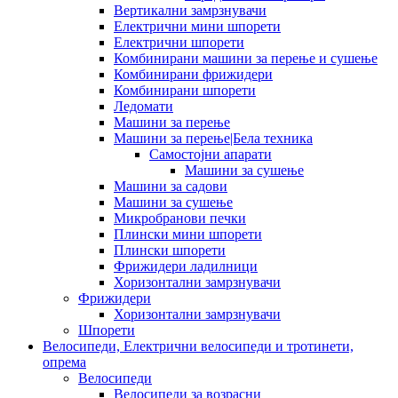
Вертикални замрзнувачи
Електрични мини шпорети
Електрични шпорети
Комбинирани машини за перење и сушење
Комбинирани фрижидери
Комбинирани шпорети
Ледомати
Машини за перење
Машини за перење|Бела техника
Самостојни апарати
Машини за сушење
Машини за садови
Машини за сушење
Микробранови печки
Плински мини шпорети
Плински шпорети
Фрижидери ладилници
Хоризонтални замрзнувачи
Фрижидери
Хоризонтални замрзнувачи
Шпорети
Велосипеди, Електрични велосипеди и тротинети,
опрема
Велосипеди
Велосипеди за возрасни