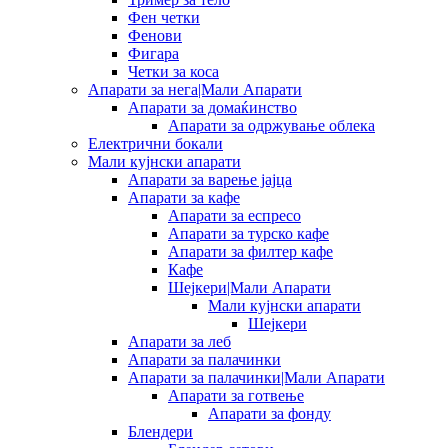
Фен четки
Фенови
Фигара
Четки за коса
Апарати за нега|Мали Апарати
Апарати за домаќинство
Апарати за одржување облека
Електрични бокали
Мали кујнски апарати
Апарати за варење јајца
Апарати за кафе
Апарати за еспресо
Апарати за турско кафе
Апарати за филтер кафе
Кафе
Шејкери|Мали Апарати
Мали кујнски апарати
Шејкери
Апарати за леб
Апарати за палачинки
Апарати за палачинки|Мали Апарати
Апарати за готвење
Апарати за фонду
Блендери