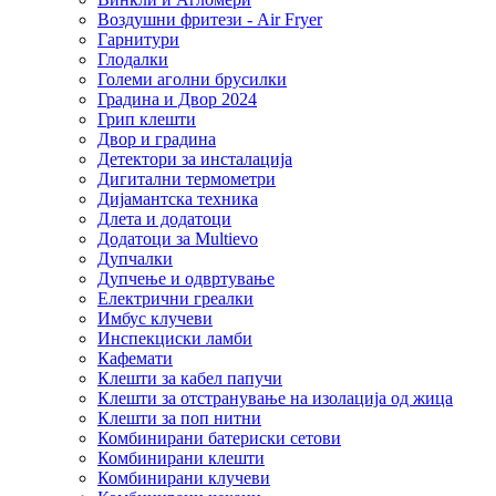
Воздушни фритези - Air Fryer
Гарнитури
Глодалки
Големи аголни брусилки
Градина и Двор 2024
Грип клешти
Двор и градина
Детектори за инсталација
Дигитални термометри
Дијамантска техника
Длета и додатоци
Додатоци за Multievo
Дупчалки
Дупчење и одвртување
Електрични греалки
Имбус клучеви
Инспекциски ламби
Кафемати
Клешти за кабел папучи
Клешти за отстранување на изолација од жица
Клешти за поп нитни
Комбинирани батериски сетови
Комбинирани клешти
Комбинирани клучеви