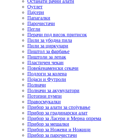
Останати рачни алати
Оутлет
Пајсери
Папагалки
Парочистачи
Пегли
Перачи под висок притисок
Пили за убодна пила
Пили за циркулари
Пиштол за фарбање
Пиштоли за лепак
Пластичен чекан
Повеќенаменски секачи
Подлоги за колена
Појаси и Футроли
Полначи
Полначи за акумулатори
Потопни пумпи
Правосмукалки
Прибор за алати за спојување
Прибор за градинарски алат
Прибор за Ласери и Мерна опрема
Прибор за мешалки
Прибор за Ножеви и Ножици
Прибор за парочистачи