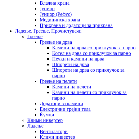
Влажна храна
Јуниор
Јуниор (Рефус)
Медицинска храна
Прихрана и додатоци за прихрана
Ладење, Греење, Прочистувачи
Греење
Греење на дрва
Камини на дрва со приклучок за парно
Котел на дрва со приклучок за парно
Печки и камини на дрва
Шпорети на дрва
Шпорети на дрва со приклучок за
парно
Греење на пелети
Камини на пелети
Камини на пелети со приклучок за
парно
Додатоци за камини
Електрични грејни тела
Ќумци
Клими инвертер
Ладење
Вентилатори
Клими инвертер