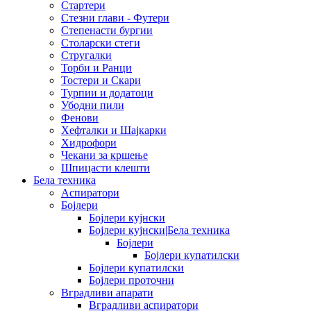
Стартери
Стезни глави - Футери
Степенасти бургии
Столарски стеги
Стругалки
Торби и Ранци
Тостери и Скари
Турпии и додатоци
Убодни пили
Фенови
Хефталки и Шајкарки
Хидрофори
Чекани за кршење
Шпицасти клешти
Бела техника
Аспиратори
Бојлери
Бојлери кујнски
Бојлери кујнски|Бела техника
Бојлери
Бојлери купатилски
Бојлери купатилски
Бојлери проточни
Вградливи апарати
Вградливи аспиратори