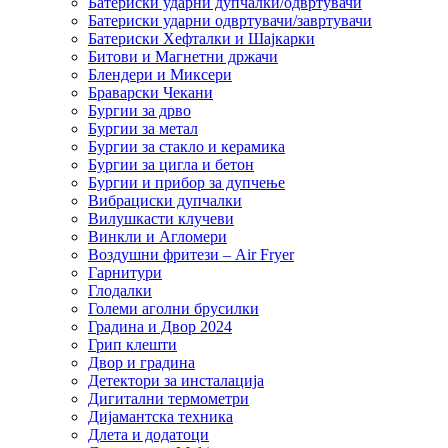
Батериски ударни дупчалки/одвртувачи
Батериски ударни одвртувачи/завртувачи
Батериски Хефталки и Шајкарки
Битови и Магнетни држачи
Блендери и Миксери
Браварски Чекани
Бургии за дрво
Бургии за метал
Бургии за стакло и керамика
Бургии за цигла и бетон
Бургии и прибор за дупчење
Вибрациски дупчалки
Вилушкасти клучеви
Винкли и Агломери
Воздушни фритези – Air Fryer
Гарнитури
Глодалки
Големи аголни брусилки
Градина и Двор 2024
Грип клешти
Двор и градина
Детектори за инсталација
Дигитални термометри
Дијамантска техника
Длета и додатоци