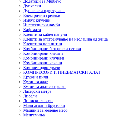
Додатоци за Multievo
Дупчалки
Дупчење и одвртување
Електрични греалки
Имбус клучеви
Инспекциски ламби
Кафемати
Клешти за кабел папучи
Клешти за отстранување на изолација од жица
Клешти за поп нитни
Комбинирани батериски сетови
Комбинирани клешти
Комбинирани клучеви
Комбинирани чекани
Комплет одвртувачи
КОМПРЕСОРИ И ПНЕВМАТСКИ АЛАТ
Кружни пили
Кутии за алат
Кутии за алат со тркала
Ласерски метра
Либели
Линиски ласери
Мали аголни брусилки
Машини за мелење месо
Менгемиња