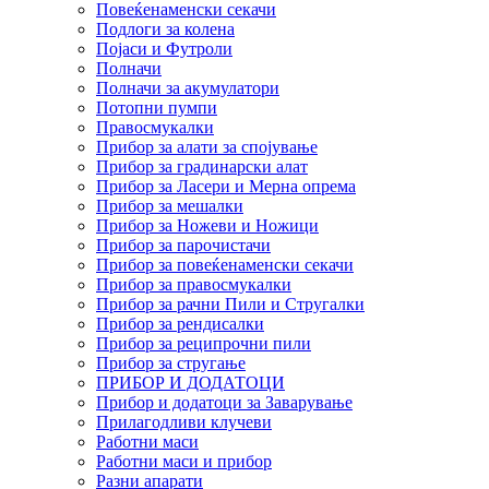
Повеќенаменски секачи
Подлоги за колена
Појаси и Футроли
Полначи
Полначи за акумулатори
Потопни пумпи
Правосмукалки
Прибор за алати за спојување
Прибор за градинарски алат
Прибор за Ласери и Мерна опрема
Прибор за мешалки
Прибор за Ножеви и Ножици
Прибор за парочистачи
Прибор за повеќенаменски секачи
Прибор за правосмукалки
Прибор за рачни Пили и Стругалки
Прибор за рендисалки
Прибор за реципрочни пили
Прибор за стругање
ПРИБОР И ДОДАТОЦИ
Прибор и додатоци за Заварување
Прилагодливи клучеви
Работни маси
Работни маси и прибор
Разни апарати