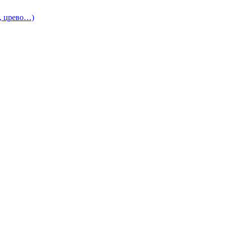
и, црево…)