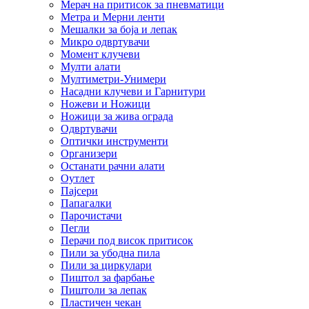
Мерач на притисок за пневматици
Метра и Мерни ленти
Мешалки за боја и лепак
Микро одвртувачи
Момент клучеви
Мулти алати
Мултиметри-Унимери
Насадни клучеви и Гарнитури
Ножеви и Ножици
Ножици за жива ограда
Одвртувачи
Оптички инструменти
Организери
Останати рачни алати
Оутлет
Пајсери
Папагалки
Парочистачи
Пегли
Перачи под висок притисок
Пили за убодна пила
Пили за циркулари
Пиштол за фарбање
Пиштоли за лепак
Пластичен чекан