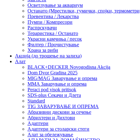
Осветлување за аквариум
Останато (Мрестилки, гумички, спојки, термометр
Превентива / Лекарства
Пумпи / Компресори
Распрскувачи
Тераристика / Останато
Украсни камчиња / песок
Филтер / Прочистување
Храна за риби
Акција (до трошење на залиха)
Алат
BLACK+DECKER Novogodisna Akcija
Dom Dvor Gradina 2025
MIG/MAG Заварување и опрема
MMA Заварување и опрема
Peraci pod visok pritisok
SDS-plus Секачи и Длета
Standard
TIG ЗАВАРУВАЊЕ И ОПРЕМА
Абразивни дискови за сечење
Абрихтери и Дихтови
Адаптери
Адаптери за столарски стеги
Алат за обележување