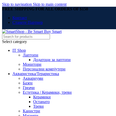
Skip to navigation
Skip to main content
FREE SHIPPING FOR ALL ORDERS OF $150
Контакт
Станете Партнер
Select category
IT Shop
Лаптопи
Додатоци за лаптопи
Монитори
Персонални компјутери
Акваристика/Тераристика
Аквариуми
Базен
Греачи
Естетика / Керамики, треви
Керамики
Останато
Треви
Канистри
Магнети