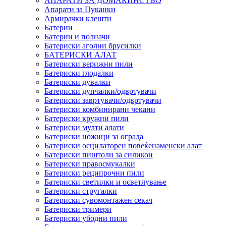
АПАРАТИ ЗА ДОМАЌИНСТВО
Апарати за Пуканки
Армирачки клешти
Батерии
Батерии и полначи
Батериски аголни брусилки
БАТЕРИСКИ АЛАТ
Батериски верижни пили
Батериски глодалки
Батериски дувалки
Батериски дупчалки/одвртувачи
Батериски завртувачи/одвртувачи
Батериски комбинирани чекани
Батериски кружни пили
Батериски мулти алати
Батериски ножици за ограда
Батериски осцилаторен повеќенаменски алат
Батериски пиштоли за силикон
Батериски правосмукалки
Батериски реципрочни пили
Батериски светилки и осветлување
Батериски стругалки
Батериски сувомонтажен секач
Батериски тримери
Батериски убодни пили