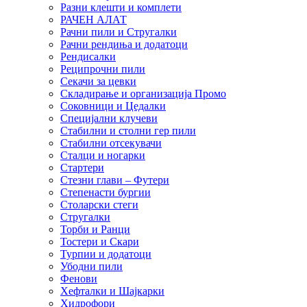
Разни клешти и комплети
РАЧЕН АЛАТ
Рачни пили и Стругалки
Рачни рендиња и додатоци
Рендисалки
Реципрочни пили
Секачи за цевки
Складирање и организација Промо
Соковници и Цедалки
Специјални клучеви
Стабилни и столни гер пили
Стабилни отсекувачи
Сталци и ногарки
Стартери
Стезни глави – Футери
Степенасти бургии
Столарски стеги
Стругалки
Торби и Ранци
Тостери и Скари
Турпии и додатоци
Убодни пили
Фенови
Хефталки и Шајкарки
Хидрофори