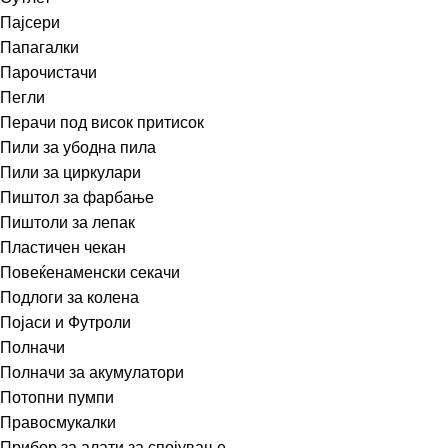
Пајсери
Папагалки
Парочистачи
Пегли
Перачи под висок притисок
Пили за убодна пила
Пили за циркулари
Пиштол за фарбање
Пиштоли за лепак
Пластичен чекан
Повеќенаменски секачи
Подлоги за колена
Појаси и Футроли
Полначи
Полначи за акумулатори
Потопни пумпи
Правосмукалки
Прибор за алати за спојување