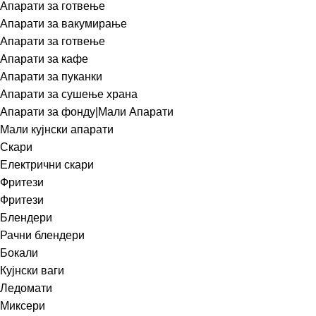
Апарати за готвење
Апарати за вакумирање
Апарати за готвење
Апарати за кафе
Апарати за пуканки
Апарати за сушење храна
Апарати за фонду|Мали Апарати
Мали кујнски апарати
Скари
Електрични скари
Фритези
Фритези
Блендери
Рачни блендери
Бокали
Кујнски ваги
Ледомати
Миксери