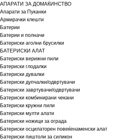
АПАРАТИ ЗА ДОМАЌИНСТВО
Апарати за Пуканки
Армирачки клешти
Батерии
Батерии и полначи
Батериски аголни брусилки
БАТЕРИСКИ АЛАТ
Батериски верижни пили
Батериски глодалки
Батериски дувалки
Батериски дупчалки/одвртувачи
Батериски завртувачи/одвртувачи
Батериски комбинирани чекани
Батериски кружни пили
Батериски мулти алати
Батериски ножици за ограда
Батериски осцилаторен повеќенаменски алат
Батериски пиштоли за силикон