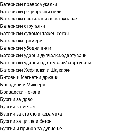
Батериски правосмукалки
Батериски реципрочни пили
Батериски светилки и осветлување
Батериски стругалки
Батериски сувомонтажен секач
Батериски тримери
Батериски убодни пили
Батериски ударни дупчалки/одвртувачи
Батериски ударни одвртувачи/завртувачи
Батериски Хефталки и Шајкарки
Битови и Магнетни држачи
Блендери и Миксери
Браварски Чекани
Бургии за дрво
Бургии за метал
Бургии за стакло и керамика
Бургии за цигла и бетон
Бургии и прибор за дупчење