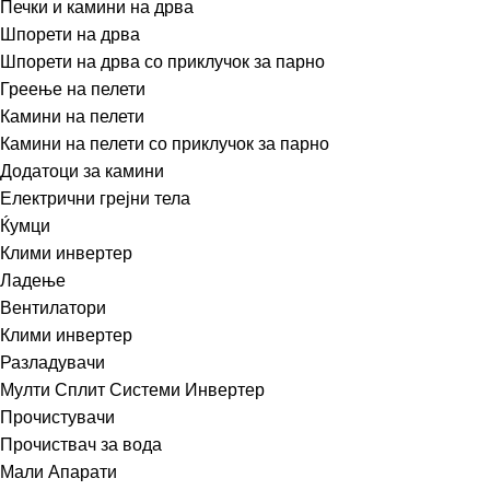
Печки и камини на дрва
Шпорети на дрва
Шпорети на дрва со приклучок за парно
Греење на пелети
Камини на пелети
Камини на пелети со приклучок за парно
Додатоци за камини
Електрични грејни тела
Ќумци
Клими инвертер
Ладење
Вентилатори
Клими инвертер
Разладувачи
Мулти Сплит Системи Инвертер
Прочистувачи
Прочиствач за вода
Мали Апарати