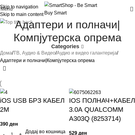
Skip to navigation
Menu
Skip to main content
Адаптери и полначи|
Компјутерска опрема
Categories
Дома
ТВ, Аудио & Видео
Аудио и видео галантерија
Адаптери и полначи|Компјутерска опрема
iOS USB БРЗ КАБЕЛ
IOS ПОЛНАЧ+КАБЕЛ
2М
3.0А QUALCOMM
A303Q (8253714)
390
ден
Додај во кошница
529
ден