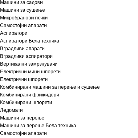
Машини за садови
Машини за сушење
Микробранови печки
Самостојни апарати
Аспиратори
Аспиратори|Бела техника
Вградливи апарати
Вградливи аспиратори
Вертикални замрзнувачи
Електрични мини шпорети
Електрични шпорети
Комбинирани машини за перење и сушење
Комбинирани фрижидери
Комбинирани шпорети
Ледомати
Машини за перење
Машини за перење|Бела техника
Самостојни апарати