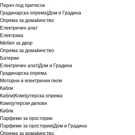
Перач под притисок
Градинарска опрема|Дом и Градина
Опрема за домаќинство
Електричен алат
Електрика
Мебел за двор
Опрема за домаќинство
Батерии
Електричен алат|Дом и Градина
Градинарска опрема
Моторни и електрични пили
Кабли
Кабли|Компјутерска опрема
Компјутерски делови
Кабли
Парфеми за простории
Парфеми за простории|Дом и Градина
Опрема за домаќинство