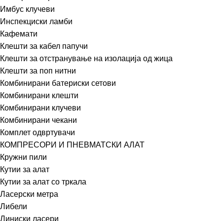
Имбус клучеви
Инспекциски ламби
Кафемати
Клешти за кабел папучи
Клешти за отстранување на изолација од жица
Клешти за поп нитни
Комбинирани батериски сетови
Комбинирани клешти
Комбинирани клучеви
Комбинирани чекани
Комплет одвртувачи
КОМПРЕСОРИ И ПНЕВМАТСКИ АЛАТ
Кружни пили
Кутии за алат
Кутии за алат со тркала
Ласерски метра
Либели
Линиски ласери