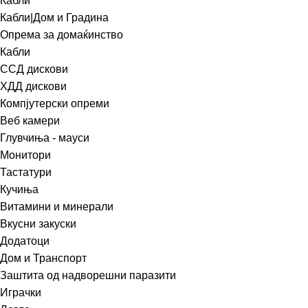
Кабли
Кабли|Дом и Градина
Опрема за домаќинство
Кабли
ССД дискови
ХДД дискови
Компјутерски опреми
Веб камери
Глувчиња - мауси
Монитори
Тастатури
Кучиња
Витамини и минерали
Вкусни закуски
Додатоци
Дом и Транспорт
Заштита од надворешни паразити
Играчки