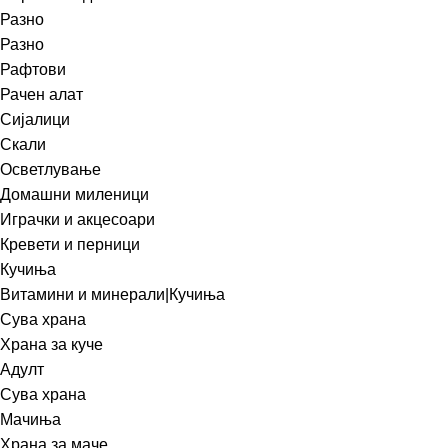
Разно
Разно
Рафтови
Рачен алат
Сијалици
Скали
Осветлување
Домашни миленици
Играчки и акцесоари
Кревети и перници
Кучиња
Витамини и минерали|Кучиња
Сува храна
Храна за куче
Адулт
Сува храна
Мачиња
Храна за маче