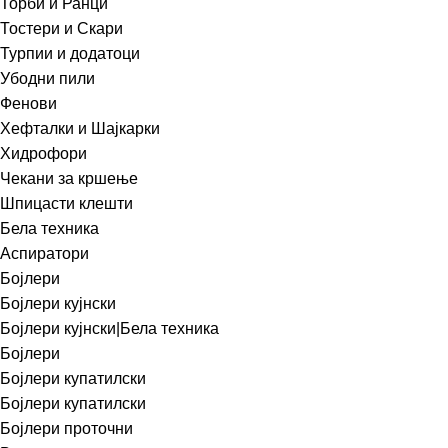
Торби и Ранци
Тостери и Скари
Турпии и додатоци
Убодни пили
Фенови
Хефталки и Шајкарки
Хидрофори
Чекани за кршење
Шпицасти клешти
Бела техника
Аспиратори
Бојлери
Бојлери кујнски
Бојлери кујнски|Бела техника
Бојлери
Бојлери купатилски
Бојлери купатилски
Бојлери проточни