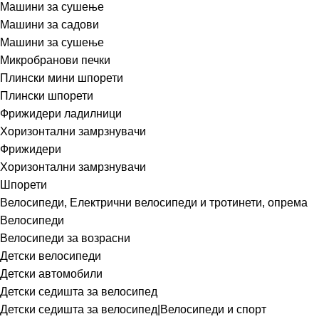
Машини за сушење
Машини за садови
Машини за сушење
Микробранови печки
Плински мини шпорети
Плински шпорети
Фрижидери ладилници
Хоризонтални замрзнувачи
Фрижидери
Хоризонтални замрзнувачи
Шпорети
Велосипеди, Електрични велосипеди и тротинети, опрема
Велосипеди
Велосипеди за возрасни
Детски велосипеди
Детски автомобили
Детски седишта за велосипед
Детски седишта за велосипед|Велосипеди и спорт