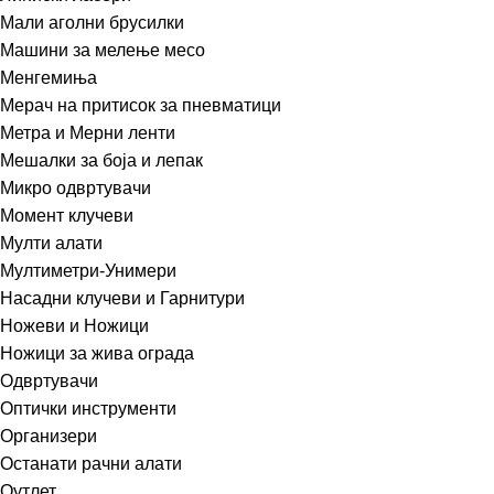
Мали аголни брусилки
Машини за мелење месо
Менгемиња
Мерач на притисок за пневматици
Метра и Мерни ленти
Мешалки за боја и лепак
Микро одвртувачи
Момент клучеви
Мулти алати
Мултиметри-Унимери
Насадни клучеви и Гарнитури
Ножеви и Ножици
Ножици за жива ограда
Одвртувачи
Оптички инструменти
Организери
Останати рачни алати
Оутлет