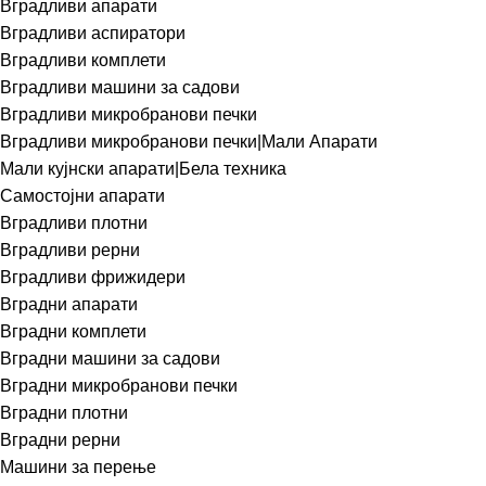
Вградливи апарати
Вградливи аспиратори
Вградливи комплети
Вградливи машини за садови
Вградливи микробранови печки
Вградливи микробранови печки|Мали Апарати
Мали кујнски апарати|Бела техника
Самостојни апарати
Вградливи плотни
Вградливи рерни
Вградливи фрижидери
Вградни апарати
Вградни комплети
Вградни машини за садови
Вградни микробранови печки
Вградни плотни
Вградни рерни
Машини за перење