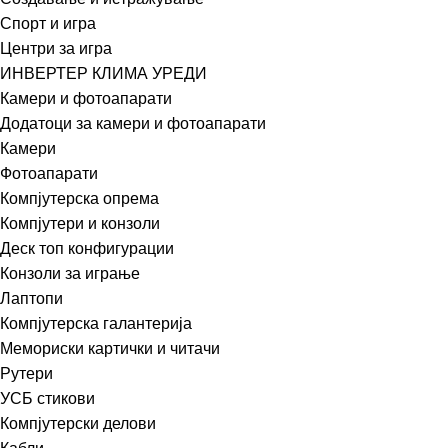
Спорт и игра
Центри за игра
ИНВЕРТЕР КЛИМА УРЕДИ
Камери и фотоапарати
Додатоци за камери и фотоапарати
Камери
Фотоапарати
Компјутерска опрема
Компјутери и конзоли
Деск топ конфигурации
Конзоли за играње
Лаптопи
Компјутерска галантерија
Мемориски картички и читачи
Рутери
УСБ стикови
Компјутерски делови