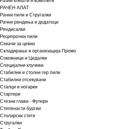
Разни клешти и комплети
РАЧЕН АЛАТ
Рачни пили и Стругалки
Рачни рендиња и додатоци
Рендисалки
Реципрочни пили
Секачи за цевки
Складирање и организација Промо
Соковници и Цедалки
Специјални клучеви
Стабилни и столни гер пили
Стабилни отсекувачи
Сталци и ногарки
Стартери
Стезни глави - Футери
Степенасти бургии
Столарски стеги
Стругалки