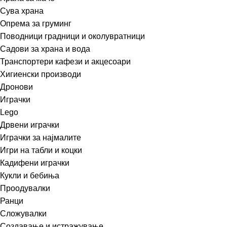
Сува храна
Опрема за груминг
Поводници градници и околувратници
Садови за храна и вода
Транспортери кафези и акцесоари
Хигиенски производи
Дронови
Играчки
Lego
Дрвени играчки
Играчки за најмалите
Игри на табли и коцки
Кадифени играчки
Кукли и бебиња
Проодувалки
Ранци
Сложувалки
Создавање и истражување