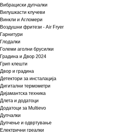
Вибрациски дупчалки
Вилушкасти клучеви
Винкли и Агломери
Воздушни фритези - Air Fryer
Гарнитури
Глодалки
Големи аголни брусилки
Градина и Двор 2024
Грип клешти
Двор и градина
Детектори за инсталација
Дигитални термометри
Дијамантска техника
Длета и додатоци
Додатоци за Multievo
Дупчалки
Дупчење и одвртување
Електрични греалки