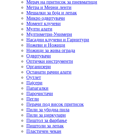
Мерач на притисок за пневматици
Метра и Мерни ленти
Мешалки за боја и лепак
Микро одвртувачи
Момент клучеви
Мулти алати
Мултиметри-Унимери
Насадни клучеви и Гарнитури
Ножеви и Ножици
Ножици за жива ограда
Одвртувачи
Оптички инструменти
Организери
Останати рачни алати
Оутлет
Пајсери
Папагалки
Парочистачи
Пегли
Перачи под висок притисок
Пили за убодна пила
Пили за циркулари
Пиштол за фарбање
Пиштоли за лепак
Пластичен чекан