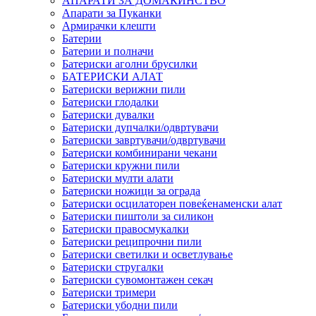
АПАРАТИ ЗА ДОМАЌИНСТВО
Апарати за Пуканки
Армирачки клешти
Батерии
Батерии и полначи
Батериски аголни брусилки
БАТЕРИСКИ АЛАТ
Батериски верижни пили
Батериски глодалки
Батериски дувалки
Батериски дупчалки/одвртувачи
Батериски завртувачи/одвртувачи
Батериски комбинирани чекани
Батериски кружни пили
Батериски мулти алати
Батериски ножици за ограда
Батериски осцилаторен повеќенаменски алат
Батериски пиштоли за силикон
Батериски правосмукалки
Батериски реципрочни пили
Батериски светилки и осветлување
Батериски стругалки
Батериски сувомонтажен секач
Батериски тримери
Батериски убодни пили