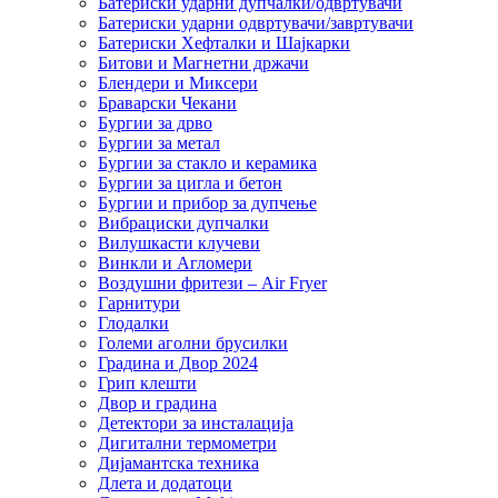
Батериски ударни дупчалки/одвртувачи
Батериски ударни одвртувачи/завртувачи
Батериски Хефталки и Шајкарки
Битови и Магнетни држачи
Блендери и Миксери
Браварски Чекани
Бургии за дрво
Бургии за метал
Бургии за стакло и керамика
Бургии за цигла и бетон
Бургии и прибор за дупчење
Вибрациски дупчалки
Вилушкасти клучеви
Винкли и Агломери
Воздушни фритези – Air Fryer
Гарнитури
Глодалки
Големи аголни брусилки
Градина и Двор 2024
Грип клешти
Двор и градина
Детектори за инсталација
Дигитални термометри
Дијамантска техника
Длета и додатоци