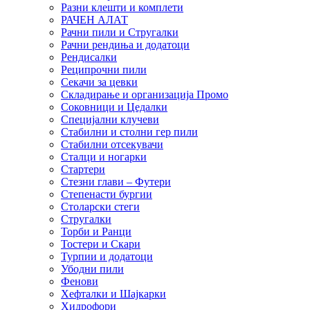
Разни клешти и комплети
РАЧЕН АЛАТ
Рачни пили и Стругалки
Рачни рендиња и додатоци
Рендисалки
Реципрочни пили
Секачи за цевки
Складирање и организација Промо
Соковници и Цедалки
Специјални клучеви
Стабилни и столни гер пили
Стабилни отсекувачи
Сталци и ногарки
Стартери
Стезни глави – Футери
Степенасти бургии
Столарски стеги
Стругалки
Торби и Ранци
Тостери и Скари
Турпии и додатоци
Убодни пили
Фенови
Хефталки и Шајкарки
Хидрофори