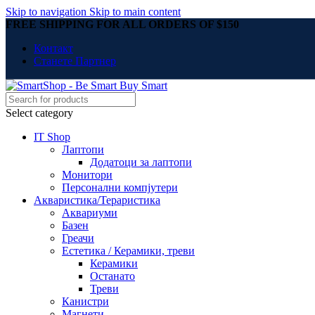
Skip to navigation
Skip to main content
FREE SHIPPING FOR ALL ORDERS OF $150
Контакт
Станете Партнер
Select category
IT Shop
Лаптопи
Додатоци за лаптопи
Монитори
Персонални компјутери
Акваристика/Тераристика
Аквариуми
Базен
Греачи
Естетика / Керамики, треви
Керамики
Останато
Треви
Канистри
Магнети