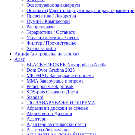
Осветлување за аквариум
Останато (Мрестилки, гумички, спојки, термометр
Превентива / Лекарства
Пумпи / Компресори
Распрскувачи
Тераристика / Останато
Украсни камчиња / песок
Филтер / Прочистување
Храна за риби
Акција (до трошење на залиха)
Алат
BLACK+DECKER Novogodisna Akcija
Dom Dvor Gradina 2025
MIG/MAG Заварување и опрема
MMA Заварување и опрема
Peraci pod visok pritisok
SDS-plus Секачи и Длета
Standard
TIG ЗАВАРУВАЊЕ И ОПРЕМА
Абразивни дискови за сечење
Абрихтери и Дихтови
Адаптери
Адаптери за столарски стеги
Алат за обележување