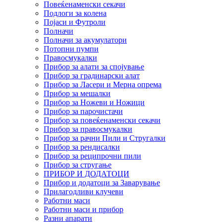
Повеќенаменски секачи
Подлоги за колена
Појаси и Футроли
Полначи
Полначи за акумулатори
Потопни пумпи
Правосмукалки
Прибор за алати за спојување
Прибор за градинарски алат
Прибор за Ласери и Мерна опрема
Прибор за мешалки
Прибор за Ножеви и Ножици
Прибор за парочистачи
Прибор за повеќенаменски секачи
Прибор за правосмукалки
Прибор за рачни Пили и Стругалки
Прибор за рендисалки
Прибор за реципрочни пили
Прибор за стругање
ПРИБОР И ДОДАТОЦИ
Прибор и додатоци за Заварување
Прилагодливи клучеви
Работни маси
Работни маси и прибор
Разни апарати