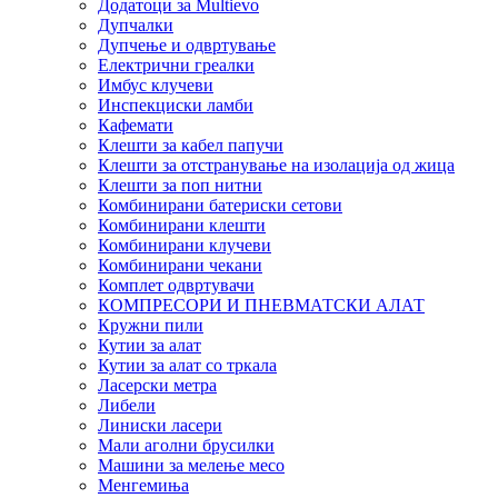
Додатоци за Multievo
Дупчалки
Дупчење и одвртување
Електрични греалки
Имбус клучеви
Инспекциски ламби
Кафемати
Клешти за кабел папучи
Клешти за отстранување на изолација од жица
Клешти за поп нитни
Комбинирани батериски сетови
Комбинирани клешти
Комбинирани клучеви
Комбинирани чекани
Комплет одвртувачи
КОМПРЕСОРИ И ПНЕВМАТСКИ АЛАТ
Кружни пили
Кутии за алат
Кутии за алат со тркала
Ласерски метра
Либели
Линиски ласери
Мали аголни брусилки
Машини за мелење месо
Менгемиња