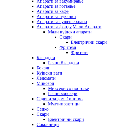
Апарати за вакумирање
Апарати за готвење
Апарати за кафе
Апарати за пуканки
Апарати за сушење храна
Апарати за фонду|Мали Апарати
Мали кујнски апарати
Скари
Електрични скари
Фритези
Фритези
Блендери
Рачни блендери
Бокали
Кујнски ваги
Ледомати
Миксери
Миксери со постоље
Рачни миксери
Садови за домаќинство
Мултипрактици
Сецко
Скари
Електрични скари
Соковници