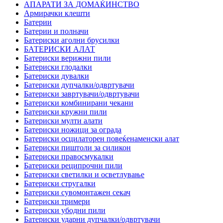
АПАРАТИ ЗА ДОМАЌИНСТВО
Армирачки клешти
Батерии
Батерии и полначи
Батериски аголни брусилки
БАТЕРИСКИ АЛАТ
Батериски верижни пили
Батериски глодалки
Батериски дувалки
Батериски дупчалки/одвртувачи
Батериски завртувачи/одвртувачи
Батериски комбинирани чекани
Батериски кружни пили
Батериски мулти алати
Батериски ножици за ограда
Батериски осцилаторен повеќенаменски алат
Батериски пиштоли за силикон
Батериски правосмукалки
Батериски реципрочни пили
Батериски светилки и осветлување
Батериски стругалки
Батериски сувомонтажен секач
Батериски тримери
Батериски убодни пили
Батериски ударни дупчалки/одвртувачи