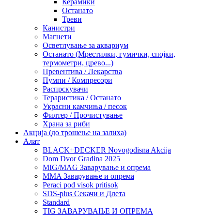
Керамики
Останато
Треви
Канистри
Магнети
Осветлување за аквариум
Останато (Мрестилки, гумички, спојки,
термометри, црево...)
Превентива / Лекарства
Пумпи / Компресори
Распрскувачи
Тераристика / Останато
Украсни камчиња / песок
Филтер / Прочистување
Храна за риби
Акција (до трошење на залиха)
Алат
BLACK+DECKER Novogodisna Akcija
Dom Dvor Gradina 2025
MIG/MAG Заварување и опрема
MMA Заварување и опрема
Peraci pod visok pritisok
SDS-plus Секачи и Длета
Standard
TIG ЗАВАРУВАЊЕ И ОПРЕМА