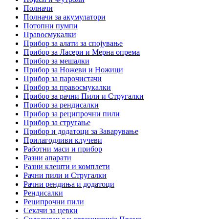
Полначи
Полначи за акумулатори
Потопни пумпи
Правосмукалки
Прибор за алати за спојување
Прибор за Ласери и Мерна опрема
Прибор за мешалки
Прибор за Ножеви и Ножици
Прибор за парочистачи
Прибор за правосмукалки
Прибор за рачни Пили и Стругалки
Прибор за рендисалки
Прибор за реципрочни пили
Прибор за стругање
Прибор и додатоци за Заварување
Прилагодливи клучеви
Работни маси и прибор
Разни апарати
Разни клешти и комплети
Рачни пили и Стругалки
Рачни рендиња и додатоци
Рендисалки
Реципрочни пили
Секачи за цевки