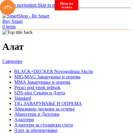
Нема на
Нема на
Нема на
Нема на
Нема на
Нема на
Нема на
Нема на
Нема на
Skip to navigation
Skip to main content
залиха
залиха
залиха
залиха
залиха
залиха
залиха
залиха
залиха
-40%
-25%
-39%
-40%
-34%
-36%
-37%
-37%
-37%
-8%
Menu
0
items
Алат
Categories
BLACK+DECKER Novogodisna Akcija
MIG/MAG Заварување и опрема
MMA Заварување и опрема
Peraci pod visok pritisok
SDS-plus Секачи и Длета
Standard
TIG ЗАВАРУВАЊЕ И ОПРЕМА
Абразивни дискови за сечење
Абрихтери и Дихтови
Адаптери
Адаптери за столарски стеги
Алат за обележување