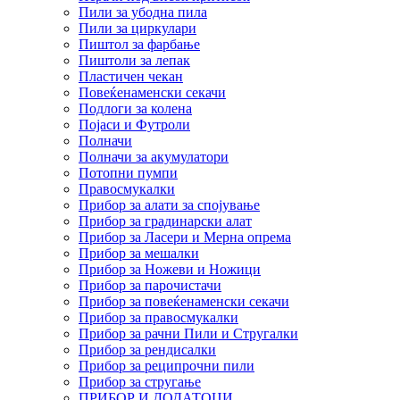
Пили за убодна пила
Пили за циркулари
Пиштол за фарбање
Пиштоли за лепак
Пластичен чекан
Повеќенаменски секачи
Подлоги за колена
Појаси и Футроли
Полначи
Полначи за акумулатори
Потопни пумпи
Правосмукалки
Прибор за алати за спојување
Прибор за градинарски алат
Прибор за Ласери и Мерна опрема
Прибор за мешалки
Прибор за Ножеви и Ножици
Прибор за парочистачи
Прибор за повеќенаменски секачи
Прибор за правосмукалки
Прибор за рачни Пили и Стругалки
Прибор за рендисалки
Прибор за реципрочни пили
Прибор за стругање
ПРИБОР И ДОДАТОЦИ