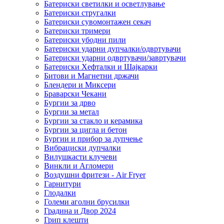
Батериски светилки и осветлување
Батериски стругалки
Батериски сувомонтажен секач
Батериски тримери
Батериски убодни пили
Батериски ударни дупчалки/одвртувачи
Батериски ударни одвртувачи/завртувачи
Батериски Хефталки и Шајкарки
Битови и Магнетни држачи
Блендери и Миксери
Браварски Чекани
Бургии за дрво
Бургии за метал
Бургии за стакло и керамика
Бургии за цигла и бетон
Бургии и прибор за дупчење
Вибрациски дупчалки
Вилушкасти клучеви
Винкли и Агломери
Воздушни фритези - Air Fryer
Гарнитури
Глодалки
Големи аголни брусилки
Градина и Двор 2024
Грип клешти