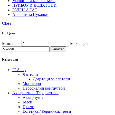
Машини за мелење месо
ПРИБОР И ДОДАТОЦИ
РАЧЕН АЛАТ
Апарати за Пуканки
Close
По Цена
Мин. цена
Макс. цена
Филтер
Категории
IT Shop
Лаптопи
Додатоци за лаптопи
Монитори
Персонални компјутери
Акваристика/Тераристика
Аквариуми
Базен
Греачи
Естетика / Керамики, треви