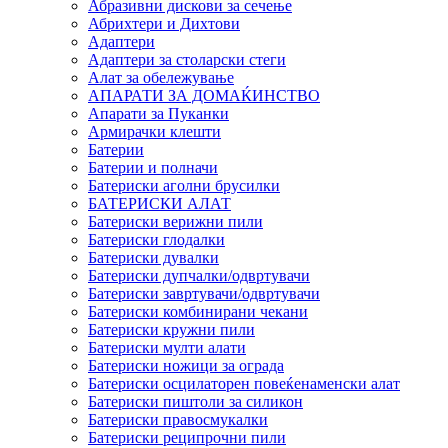
Абразивни дискови за сечење
Абрихтери и Дихтови
Адаптери
Адаптери за столарски стеги
Алат за обележување
АПАРАТИ ЗА ДОМАЌИНСТВО
Апарати за Пуканки
Армирачки клешти
Батерии
Батерии и полначи
Батериски аголни брусилки
БАТЕРИСКИ АЛАТ
Батериски верижни пили
Батериски глодалки
Батериски дувалки
Батериски дупчалки/одвртувачи
Батериски завртувачи/одвртувачи
Батериски комбинирани чекани
Батериски кружни пили
Батериски мулти алати
Батериски ножици за ограда
Батериски осцилаторен повеќенаменски алат
Батериски пиштоли за силикон
Батериски правосмукалки
Батериски реципрочни пили