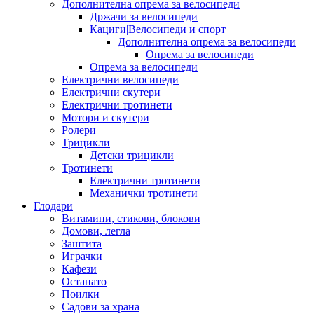
Дополнителна опрема за велосипеди
Држачи за велосипеди
Кациги|Велосипеди и спорт
Дополнителна опрема за велосипеди
Опрема за велосипеди
Опрема за велосипеди
Електрични велосипеди
Електрични скутери
Електрични тротинети
Мотори и скутери
Ролери
Трицикли
Детски трицикли
Тротинети
Електрични тротинети
Механички тротинети
Глодари
Витамини, стикови, блокови
Домови, легла
Заштита
Играчки
Кафези
Останато
Поилки
Садови за храна