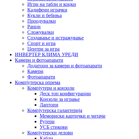
Игри на табли и коцки
Кадифени играчки
Кукли и бебиња
Проодувалки
Ранци
Сложувалки
Создавање и истражување
Спорт и игра
Центри за игра
ИНВЕРТЕР КЛИМА УРЕДИ
Камери и фотоапарати
Додатоци за камери и фотоапарати
Камери
Фотоапарати
Компјутерска опрема
Компјутери и конзоли
Деск топ конфигурации
Конзоли за играње
Лаптопи
Компјутерска галантерија
Мемориски картички и читачи
Рутери
УСБ стикови
Компјутерски делови
Кабли