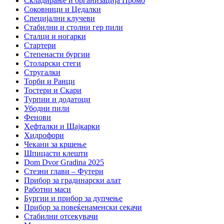
Складирање и организација Промо
Соковници и Цедалки
Специјални клучеви
Стабилни и столни гер пили
Сталци и ногарки
Стартери
Степенасти бургии
Столарски стеги
Стругалки
Торби и Ранци
Тостери и Скари
Турпии и додатоци
Убодни пили
Фенови
Хефталки и Шајкарки
Хидрофори
Чекани за кршење
Шпицасти клешти
Dom Dvor Gradina 2025
Стезни глави – Футери
Прибор за градинарски алат
Работни маси
Бургии и прибор за дупчење
Прибор за повеќенаменски секачи
Стабилни отсекувачи