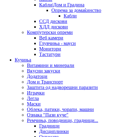
Кабли|Дом и Градина
Опрема за домаќинство
Кабли
ССД дискови
ХДД дискови
Компјутерски опреми
Веб камери
Глувчиња - мауси
Монитори
Тастатури
Кучиња
Витамини и минерали
Вкусни закуски
Додатоци
Дом и Транспорт
Заштита од надворешни паразити
Играчки
Легла
Маски
Облека, патики, чорапи, машни
Ознака "Пази куче"
Ремчиња, поводници, градници...
Градници
Дисциплинки
Останато