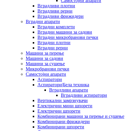
Самостојни апарати
Вградливи плотни
Вградливи рерни
Вградливи фрижидери
Вградни апарати
Вградни комплети
Вградни машини за садови
Вградни микробранови печки
Вградни плотни
Вградни рерни
Машини за перење
Машини за садови
Машини за сушење
Микробранови печки
Самостојни апарати
Аспиратори
Аспиратори|Бела техника
Вградливи апарати
Вградливи аспиратори
Вертикални замрзнувачи
Електрични мини шпорети
Електрични шпорети
Комбинирани машини за перење и сушење
Комбинирани фрижидери
Комбинирани шпорети