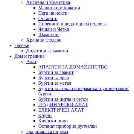
Хигиена и козметика
Машинки и ножици
Нега на нокти
Останато
Пилевини и додатоци за подлога
Чешли и Четки
Шампони
Храна за глодари
Греење
Додатоци за камини
Дом и градина
Алат
АПАРАТИ ЗА ДОМАЌИНСТВО
Бургии за гранит
Бургии за дрво
Бургии за метал
Бургии за стакло и керамика и универзални
бургии
Бургии за цигла и бетон
ГРАДИНАРСКИ АЛАТ
ЕЛЕКТРИЧЕН АЛАТ
Круни
Крунски пили
Останат прибор за дупчалки
Градинарска опрема