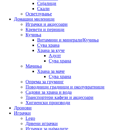
Сијалици
Скали
Осветлување
Домашни миленици
Играчки и акцесоари
Кревети и перници
Кучиња
Витамини и минерали|Кучиња
Сува храна
Храна за куче
Адулт
Сува храна
Мачиња
Храна за маче
Сува храна
Опрема за груминг
Поводници градници и околувратници
Садови за храна и вода
Транспортери кафези и акцесоари
Хигиенски производи
Дронови
Играчки
Lego
Дрвени играчки
Играчки за најмалите