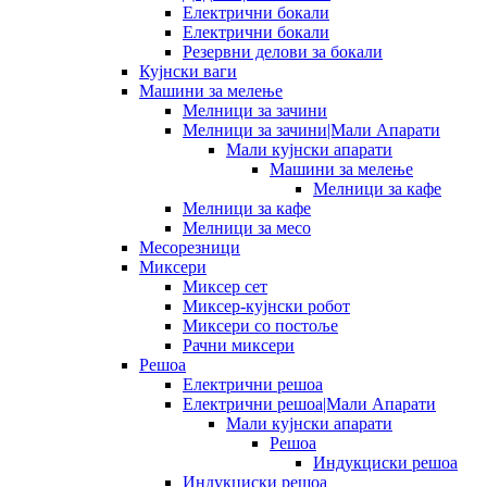
Електрични бокали
Електрични бокали
Резервни делови за бокали
Кујнски ваги
Машини за мелење
Мелници за зачини
Мелници за зачини|Мали Апарати
Мали кујнски апарати
Машини за мелење
Мелници за кафе
Мелници за кафе
Мелници за месо
Месорезници
Миксери
Миксер сет
Миксер-кујнски робот
Миксери со постоље
Рачни миксери
Решоа
Електрични решоа
Електрични решоа|Мали Апарати
Мали кујнски апарати
Решоа
Индукциски решоа
Индукциски решоа