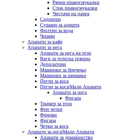
Рачни правосмукалки
Стик правосмукалки
Чистачи на пареа
Садопери
Сушари за алишта
Филтри за вода
Чешми
Апарати за кафе
Апарати за нега
Апарати за нега на тело
Ваги за телесна тежина
Депилатори
Машинки за бричење
Машинки за шишање
Пегли за коса
Пегли за коса|Мали Апарати
Апарати за нега
Фигара
Тример за тело
Фен четки
Фенови
Фигара
Четки за коса
Апарати за нега|Мали Апарати
Апарати за домаќинство