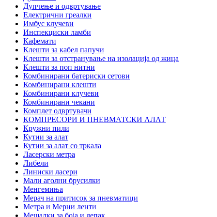
Дупчење и одвртување
Електрични греалки
Имбус клучеви
Инспекциски ламби
Кафемати
Клешти за кабел папучи
Клешти за отстранување на изолација од жица
Клешти за поп нитни
Комбинирани батериски сетови
Комбинирани клешти
Комбинирани клучеви
Комбинирани чекани
Комплет одвртувачи
КОМПРЕСОРИ И ПНЕВМАТСКИ АЛАТ
Кружни пили
Кутии за алат
Кутии за алат со тркала
Ласерски метра
Либели
Линиски ласери
Мали аголни брусилки
Менгемиња
Мерач на притисок за пневматици
Метра и Мерни ленти
Мешалки за боја и лепак