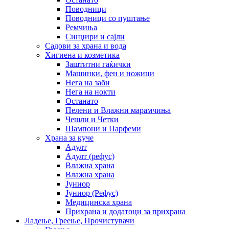
Поводници
Поводници со пуштање
Ремчиња
Синџири и сајли
Садови за храна и вода
Хигиена и козметика
Заштитни гаќички
Машинки, фен и ножици
Нега на заби
Нега на нокти
Останато
Пелени и Влажни марамчиња
Чешли и Четки
Шампони и Парфеми
Храна за куче
Адулт
Адулт (рефус)
Влажна храна
Влажна храна
Јуниор
Јуниор (Рефус)
Медицинска храна
Прихрана и додатоци за прихрана
Ладење, Греење, Прочистувачи