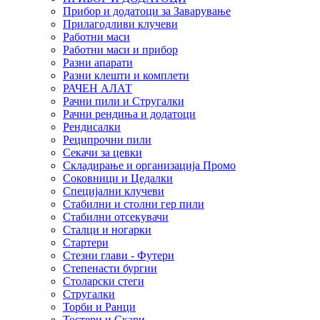
Прибор и додатоци за Заварување
Прилагодливи клучеви
Работни маси
Работни маси и прибор
Разни апарати
Разни клешти и комплети
РАЧЕН АЛАТ
Рачни пили и Стругалки
Рачни рендиња и додатоци
Рендисалки
Реципрочни пили
Секачи за цевки
Складирање и организација Промо
Соковници и Цедалки
Специјални клучеви
Стабилни и столни гер пили
Стабилни отсекувачи
Сталци и ногарки
Стартери
Стезни глави - Футери
Степенасти бургии
Столарски стеги
Стругалки
Торби и Ранци
Тостери и Скари