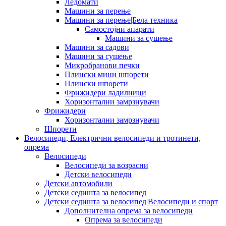
Ледомати
Машини за перење
Машини за перење|Бела техника
Самостојни апарати
Машини за сушење
Машини за садови
Машини за сушење
Микробранови печки
Плински мини шпорети
Плински шпорети
Фрижидери ладилници
Хоризонтални замрзнувачи
Фрижидери
Хоризонтални замрзнувачи
Шпорети
Велосипеди, Електрични велосипеди и тротинети,
опрема
Велосипеди
Велосипеди за возрасни
Детски велосипеди
Детски автомобили
Детски седишта за велосипед
Детски седишта за велосипед|Велосипеди и спорт
Дополнителна опрема за велосипеди
Опрема за велосипеди