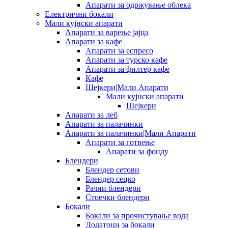
Апарати за одржување облека
Електрични бокали
Мали кујнски апарати
Апарати за варење јајца
Апарати за кафе
Апарати за еспресо
Апарати за турско кафе
Апарати за филтер кафе
Кафе
Шејкери|Мали Апарати
Мали кујнски апарати
Шејкери
Апарати за леб
Апарати за палачинки
Апарати за палачинки|Мали Апарати
Апарати за готвење
Апарати за фонду
Блендери
Блендер сетови
Блендер сецко
Рачни блендери
Стоечки блендери
Бокали
Бокали за прочистување вода
Додатоци за бокали