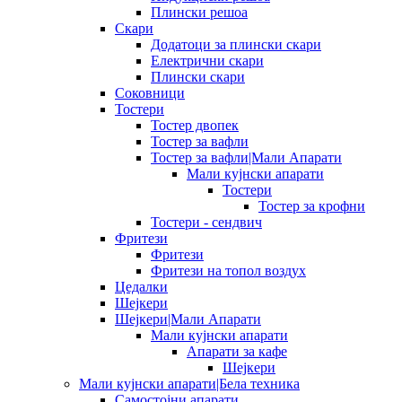
Плински решоа
Скари
Додатоци за плински скари
Електрични скари
Плински скари
Соковници
Тостери
Тостер двопек
Тостер за вафли
Тостер за вафли|Мали Апарати
Мали кујнски апарати
Тостери
Тостер за крофни
Тостери - сендвич
Фритези
Фритези
Фритези на топол воздух
Цедалки
Шејкери
Шејкери|Мали Апарати
Мали кујнски апарати
Апарати за кафе
Шејкери
Мали кујнски апарати|Бела техника
Самостојни апарати