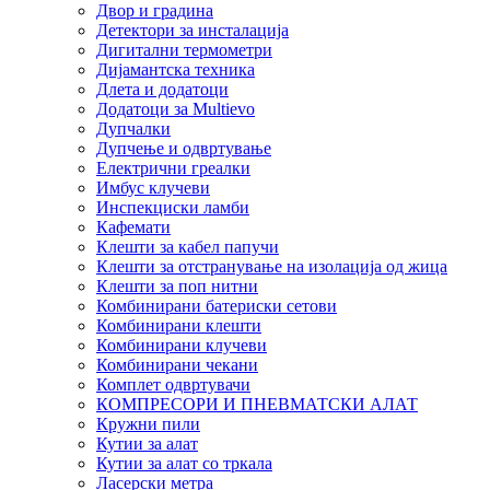
Двор и градина
Детектори за инсталација
Дигитални термометри
Дијамантска техника
Длета и додатоци
Додатоци за Multievo
Дупчалки
Дупчење и одвртување
Електрични греалки
Имбус клучеви
Инспекциски ламби
Кафемати
Клешти за кабел папучи
Клешти за отстранување на изолација од жица
Клешти за поп нитни
Комбинирани батериски сетови
Комбинирани клешти
Комбинирани клучеви
Комбинирани чекани
Комплет одвртувачи
КОМПРЕСОРИ И ПНЕВМАТСКИ АЛАТ
Кружни пили
Кутии за алат
Кутии за алат со тркала
Ласерски метра