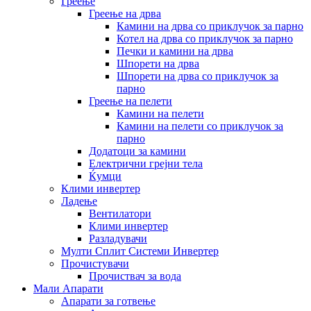
Греење
Греење на дрва
Камини на дрва со приклучок за парно
Котел на дрва со приклучок за парно
Печки и камини на дрва
Шпорети на дрва
Шпорети на дрва со приклучок за
парно
Греење на пелети
Камини на пелети
Камини на пелети со приклучок за
парно
Додатоци за камини
Електрични грејни тела
Ќумци
Клими инвертер
Ладење
Вентилатори
Клими инвертер
Разладувачи
Мулти Сплит Системи Инвертер
Прочистувачи
Прочиствач за вода
Мали Апарати
Апарати за готвење