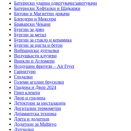
Батериски ударни одвртувачи/завртувачи
Батериски Хефталки и Шајкарки
Битови и Магнетни држачи
Блендери и Миксери
Браварски Чекани
Бургии за дрво
Бургии за метал
Бургии за стакло и керамика
Бургии за цигла и бетон
Вибрациски дупчалки
Вилушкасти клучеви
Винкли и Агломери
Воздушни фритези – Air Fryer
Гарнитури
Глодалки
Големи аголни брусилки
Градина и Двор 2024
Грип клешти
Двор и градина
Детектори за инсталација
Дигитални термометри
Дијамантска техника
Длета и додатоци
Додатоци за Multievo
Дупчалки