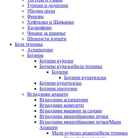
Турпии и додатоци
Убодни пили
Фенови
Хефталки и Шајкарки
Хидрофори
Чекани за кршење
Шпицасти клешти
Бела техника
Аспиратори
Бојлери
Бојлери кујнски
Бојлери кујнски|Бела техника
Бојлери
Бојлери купатилски
Бојлери купатилски
Бојлери проточни
Вградливи апарати
Вградливи аспиратори
Вградливи комплети
Вградливи машини за садови
Вградливи микробранови печки
Вградливи микробранови печки|Мали
Апарати
Мали кујнски апарати|Бела техника