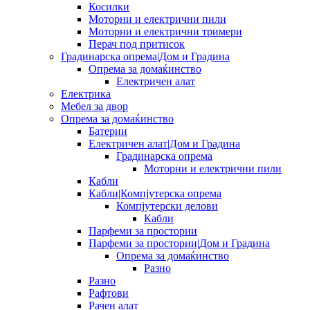
Косилки
Моторни и електрични пили
Моторни и електрични тримери
Перач под притисок
Градинарска опрема|Дом и Градина
Опрема за домаќинство
Електричен алат
Електрика
Мебел за двор
Опрема за домаќинство
Батерии
Електричен алат|Дом и Градина
Градинарска опрема
Моторни и електрични пили
Кабли
Кабли|Компјутерска опрема
Компјутерски делови
Кабли
Парфеми за простории
Парфеми за простории|Дом и Градина
Опрема за домаќинство
Разно
Разно
Рафтови
Рачен алат