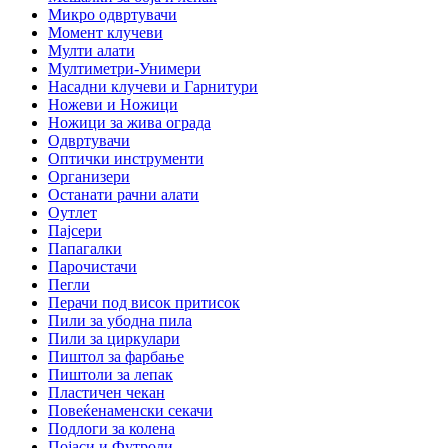
Микро одвртувачи
Момент клучеви
Мулти алати
Мултиметри-Унимери
Насадни клучеви и Гарнитури
Ножеви и Ножици
Ножици за жива ограда
Одвртувачи
Оптички инструменти
Организери
Останати рачни алати
Оутлет
Пајсери
Папагалки
Парочистачи
Пегли
Перачи под висок притисок
Пили за убодна пила
Пили за циркулари
Пиштол за фарбање
Пиштоли за лепак
Пластичен чекан
Повеќенаменски секачи
Подлоги за колена
Појаси и Футроли