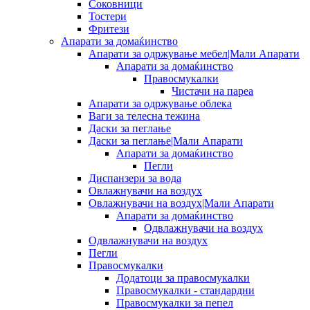
Соковници
Тостери
Фритези
Апарати за домаќинство
Апарати за одржување мебел|Мали Апарати
Апарати за домаќинство
Правосмукалки
Чистачи на пареа
Апарати за одржување облека
Ваги за телесна тежина
Даски за пеглање
Даски за пеглање|Мали Апарати
Апарати за домаќинство
Пегли
Диспанзери за вода
Овлажнувачи на воздух
Овлажнувачи на воздух|Мали Апарати
Апарати за домаќинство
Одвлажнувачи на воздух
Одвлажнувачи на воздух
Пегли
Правосмукалки
Додатоци за правосмукалки
Правосмукалки - стандардни
Правосмукалки за пепел