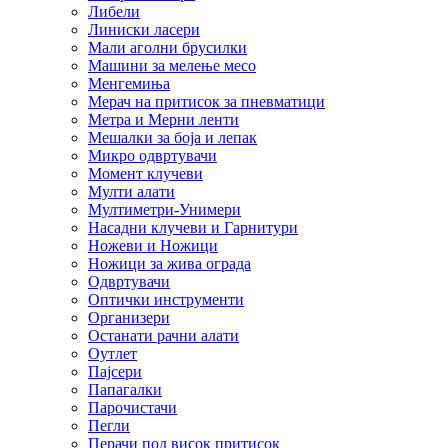
Либели
Линиски ласери
Мали аголни брусилки
Машини за мелење месо
Менгемиња
Мерач на притисок за пневматици
Метра и Мерни ленти
Мешалки за боја и лепак
Микро одвртувачи
Момент клучеви
Мулти алати
Мултиметри-Унимери
Насадни клучеви и Гарнитури
Ножеви и Ножици
Ножици за жива ограда
Одвртувачи
Оптички инструменти
Организери
Останати рачни алати
Оутлет
Пајсери
Папагалки
Парочистачи
Пегли
Перачи под висок притисок