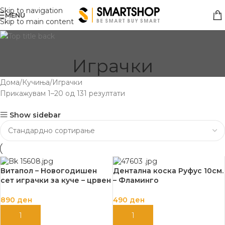
Skip to navigation
MENU
Skip to main content
Играчки
Дома
Кучиња
Играчки
Прикажувам 1–20 од 131 резултати
Show sidebar
Витапол – Новогодишен
Дентална коска Руфус 10см.
сет играчки за куче – црвен
– Фламинго
890
ден
490
ден
ДОДАЈ ВО КОШНИЦА
ДОДАЈ ВО КОШНИЦА