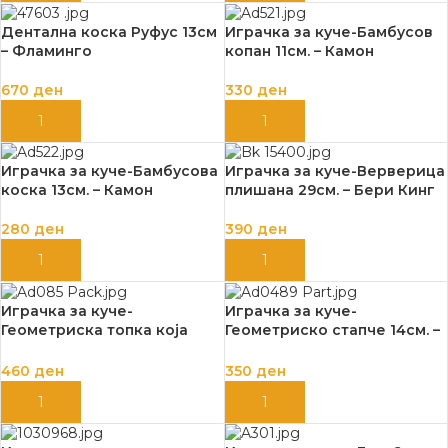
Дентална коска Руфус 13см
Играчка за куче-Бамбусов
– Фламинго
копан 11см. – Камон
670
ден
330
ден
ДОДАЈ ВО КОШНИЦА
ДОДАЈ ВО КОШНИЦА
Играчка за куче-Бамбусова
Играчка за куче-Верверица
коска 13см. – Камон
плишана 29см. – Бери Кинг
280
ден
390
ден
ДОДАЈ ВО КОШНИЦА
ДОДАЈ ВО КОШНИЦА
Играчка за куче-
Играчка за куче-
Геометриска топка која
Геометриско стапче 14см. –
лебди 5см. – Камон
Камон
460
ден
350
ден
ДОДАЈ ВО КОШНИЦА
ДОДАЈ ВО КОШНИЦА