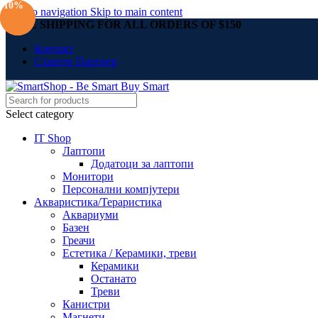
-6%
-10%
Skip to navigation
Skip to main content
FREE SHIPPING FOR ALL ORDERS OF $150
Контакт
Станете Партнер
Select category
IT Shop
Лаптопи
Додатоци за лаптопи
Монитори
Персонални компјутери
Акваристика/Тераристика
Аквариуми
Базен
Греачи
Естетика / Керамики, треви
Керамики
Останато
Треви
Канистри
Магнети