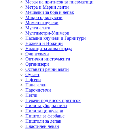
Мерач на притисок за пневматици
Метра и Мерни ленти
Мешалки за боја и лепак
Микро одвртувачи
Момент клучеви
Мулти алати
Мултиметри-Унимери
Насадни клучеви и Гарнитури
Ножеви и Ножици
Ножици за жива ограда
Одвртувачи
Оптички инструменти
Организери
Останати рачни алати
Оутлет
Пајсери
Папагалки
Парочистачи
Пегли
Перачи под висок притисок
Пили за убодна пила
Пили за циркулари
Пиштол за фарбање
Пиштоли за лепак
Пластичен чекан