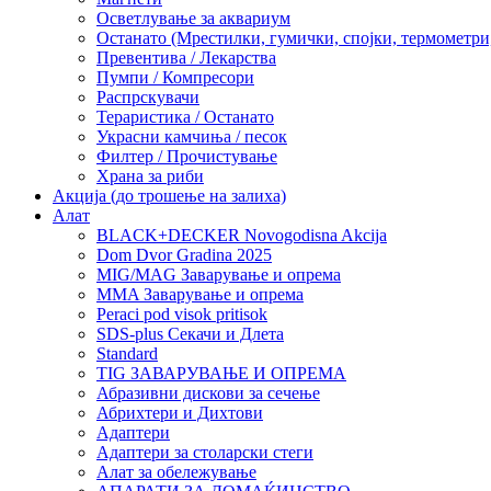
Осветлување за аквариум
Останато (Мрестилки, гумички, спојки, термометр
Превентива / Лекарства
Пумпи / Компресори
Распрскувачи
Тераристика / Останато
Украсни камчиња / песок
Филтер / Прочистување
Храна за риби
Акција (до трошење на залиха)
Алат
BLACK+DECKER Novogodisna Akcija
Dom Dvor Gradina 2025
MIG/MAG Заварување и опрема
MMA Заварување и опрема
Peraci pod visok pritisok
SDS-plus Секачи и Длета
Standard
TIG ЗАВАРУВАЊЕ И ОПРЕМА
Абразивни дискови за сечење
Абрихтери и Дихтови
Адаптери
Адаптери за столарски стеги
Алат за обележување