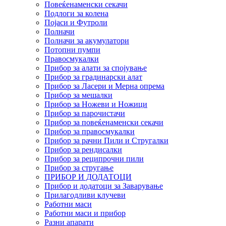
Повеќенаменски секачи
Подлоги за колена
Појаси и Футроли
Полначи
Полначи за акумулатори
Потопни пумпи
Правосмукалки
Прибор за алати за спојување
Прибор за градинарски алат
Прибор за Ласери и Мерна опрема
Прибор за мешалки
Прибор за Ножеви и Ножици
Прибор за парочистачи
Прибор за повеќенаменски секачи
Прибор за правосмукалки
Прибор за рачни Пили и Стругалки
Прибор за рендисалки
Прибор за реципрочни пили
Прибор за стругање
ПРИБОР И ДОДАТОЦИ
Прибор и додатоци за Заварување
Прилагодливи клучеви
Работни маси
Работни маси и прибор
Разни апарати