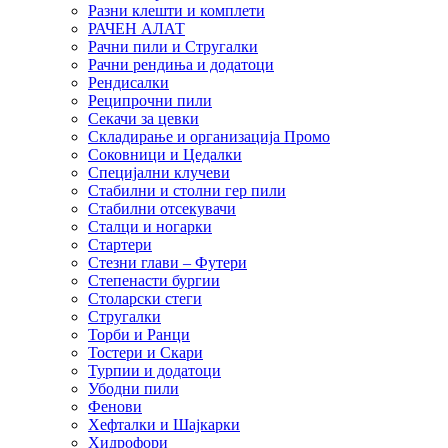
Разни клешти и комплети
РАЧЕН АЛАТ
Рачни пили и Стругалки
Рачни рендиња и додатоци
Рендисалки
Реципрочни пили
Секачи за цевки
Складирање и организација Промо
Соковници и Цедалки
Специјални клучеви
Стабилни и столни гер пили
Стабилни отсекувачи
Сталци и ногарки
Стартери
Стезни глави – Футери
Степенасти бургии
Столарски стеги
Стругалки
Торби и Ранци
Тостери и Скари
Турпии и додатоци
Убодни пили
Фенови
Хефталки и Шајкарки
Хидрофори