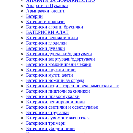
АПАРАТИ ЗА ДОМАЌИНСТВО
Апарати за Пуканки
Армирачки клешти
Батерии
Батерии и полначи
Батериски аголни брусилки
БАТЕРИСКИ АЛАТ
Батериски верижни пили
Батериски глодалки
Батериски дувалки
Батериски дупчалки/одвртувачи
Батериски завртувачи/одвртувачи
Батериски комбинирани чекани
Батериски кружни пили
Батериски мулти алати
Батериски ножици за ограда
Батериски осцилаторен повеќенаменски алат
Батериски пиштоли за силикон
Батериски правосмукалки
Батериски реципрочни пили
Батериски светилки и осветлување
Батериски стругалки
Батериски сувомонтажен секач
Батериски тримери
Батериски убодни пили