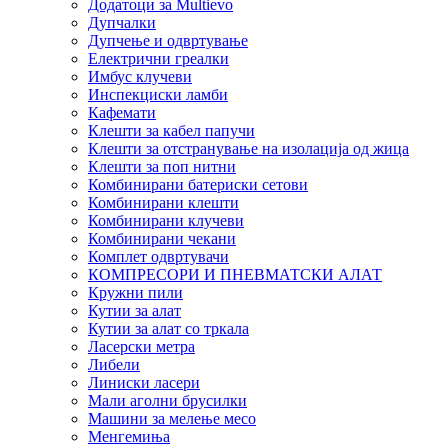
Додатоци за Multievo
Дупчалки
Дупчење и одвртување
Електрични греалки
Имбус клучеви
Инспекциски ламби
Кафемати
Клешти за кабел папучи
Клешти за отстранување на изолација од жица
Клешти за поп нитни
Комбинирани батериски сетови
Комбинирани клешти
Комбинирани клучеви
Комбинирани чекани
Комплет одвртувачи
КОМПРЕСОРИ И ПНЕВМАТСКИ АЛАТ
Кружни пили
Кутии за алат
Кутии за алат со тркала
Ласерски метра
Либели
Линиски ласери
Мали аголни брусилки
Машини за мелење месо
Менгемиња