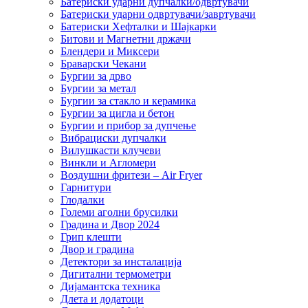
Батериски ударни дупчалки/одвртувачи
Батериски ударни одвртувачи/завртувачи
Батериски Хефталки и Шајкарки
Битови и Магнетни држачи
Блендери и Миксери
Браварски Чекани
Бургии за дрво
Бургии за метал
Бургии за стакло и керамика
Бургии за цигла и бетон
Бургии и прибор за дупчење
Вибрациски дупчалки
Вилушкасти клучеви
Винкли и Агломери
Воздушни фритези – Air Fryer
Гарнитури
Глодалки
Големи аголни брусилки
Градина и Двор 2024
Грип клешти
Двор и градина
Детектори за инсталација
Дигитални термометри
Дијамантска техника
Длета и додатоци