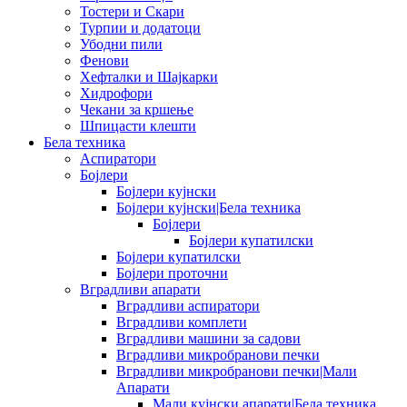
Тостери и Скари
Турпии и додатоци
Убодни пили
Фенови
Хефталки и Шајкарки
Хидрофори
Чекани за кршење
Шпицасти клешти
Бела техника
Аспиратори
Бојлери
Бојлери кујнски
Бојлери кујнски|Бела техника
Бојлери
Бојлери купатилски
Бојлери купатилски
Бојлери проточни
Вградливи апарати
Вградливи аспиратори
Вградливи комплети
Вградливи машини за садови
Вградливи микробранови печки
Вградливи микробранови печки|Мали
Апарати
Мали кујнски апарати|Бела техника