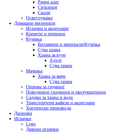
Рачен алат
Сијалици
Скали
Осветлување
Домашни миленици
Играчки и акцесоари
Кревети и перници
Кучиња
Витамини и минерали|Кучиња
Сува храна
Храна за куче
Адулт
Сува храна
Мачиња
Храна за маче
Сува храна
Опрема за груминг
Поводници градници и околувратници
Садови за храна и вода
Транспортери кафези и акцесоари
Хигиенски производи
Дронови
Играчки
Lego
Дрвени играчки