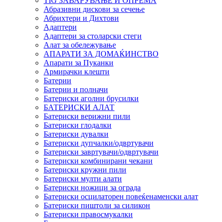
TIG ЗАВАРУВАЊЕ И ОПРЕМА
Абразивни дискови за сечење
Абрихтери и Дихтови
Адаптери
Адаптери за столарски стеги
Алат за обележување
АПАРАТИ ЗА ДОМАЌИНСТВО
Апарати за Пуканки
Армирачки клешти
Батерии
Батерии и полначи
Батериски аголни брусилки
БАТЕРИСКИ АЛАТ
Батериски верижни пили
Батериски глодалки
Батериски дувалки
Батериски дупчалки/одвртувачи
Батериски завртувачи/одвртувачи
Батериски комбинирани чекани
Батериски кружни пили
Батериски мулти алати
Батериски ножици за ограда
Батериски осцилаторен повеќенаменски алат
Батериски пиштоли за силикон
Батериски правосмукалки