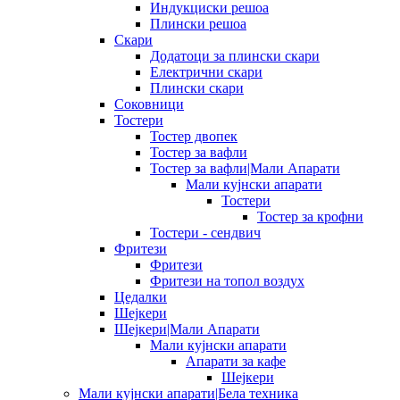
Индукциски решоа
Плински решоа
Скари
Додатоци за плински скари
Електрични скари
Плински скари
Соковници
Тостери
Тостер двопек
Тостер за вафли
Тостер за вафли|Мали Апарати
Мали кујнски апарати
Тостери
Тостер за крофни
Тостери - сендвич
Фритези
Фритези
Фритези на топол воздух
Цедалки
Шејкери
Шејкери|Мали Апарати
Мали кујнски апарати
Апарати за кафе
Шејкери
Мали кујнски апарати|Бела техника