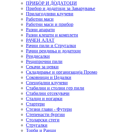
ПРИБОР И ДОДАТОЦИ
Прибор и додатоци за Заварување
Прилагодливи клучеви
Работни маси
Работни маси и прибор
Разни апарати
Разни клешти и комплети
РАЧЕН АЛАТ
Рачни пили и Стругалки
Рачни рендиња и додатоци
Рендисалки
Реципрочни пили
Секачи за цевки
Складирање и организација Промо
Соковници и Цедалки
Специјални клучеви
Стабилни и столни гер пили
Стабилни отсекувачи
Сталци и ногарки
Стартери
Стезни глави - Футери
Степенасти бургии
Столарски стеги
Стругалки
Торби и Ранци