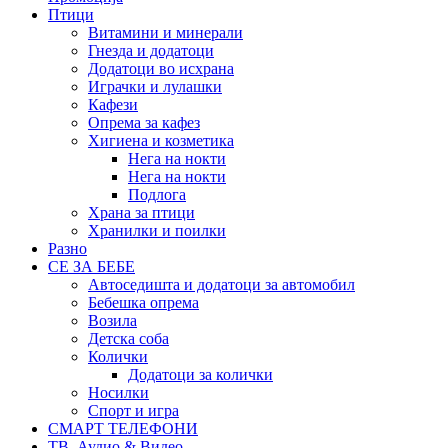
Птици
Витамини и минерали
Гнезда и додатоци
Додатоци во исхрана
Играчки и лулашки
Кафези
Опрема за кафез
Хигиена и козметика
Нега на нокти
Нега на нокти
Подлога
Храна за птици
Хранилки и поилки
Разно
СЕ ЗА БЕБЕ
Автоседишта и додатоци за автомобил
Бебешка опрема
Возила
Детска соба
Колички
Додатоци за колички
Носилки
Спорт и игра
СМАРТ ТЕЛЕФОНИ
ТВ, Аудио & Видео