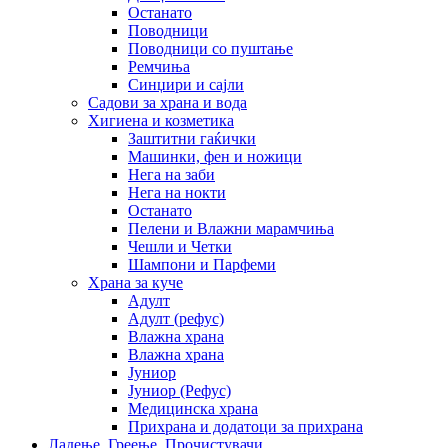
Останато
Поводници
Поводници со пуштање
Ремчиња
Синџири и сајли
Садови за храна и вода
Хигиена и козметика
Заштитни гаќички
Машинки, фен и ножици
Нега на заби
Нега на нокти
Останато
Пелени и Влажни марамчиња
Чешли и Четки
Шампони и Парфеми
Храна за куче
Адулт
Адулт (рефус)
Влажна храна
Влажна храна
Јуниор
Јуниор (Рефус)
Медицинска храна
Прихрана и додатоци за прихрана
Ладење, Греење, Прочистувачи