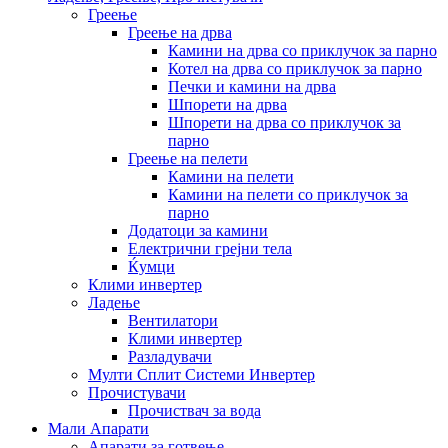
Греење
Греење на дрва
Камини на дрва со приклучок за парно
Котел на дрва со приклучок за парно
Печки и камини на дрва
Шпорети на дрва
Шпорети на дрва со приклучок за
парно
Греење на пелети
Камини на пелети
Камини на пелети со приклучок за
парно
Додатоци за камини
Електрични грејни тела
Ќумци
Клими инвертер
Ладење
Вентилатори
Клими инвертер
Разладувачи
Мулти Сплит Системи Инвертер
Прочистувачи
Прочиствач за вода
Мали Апарати
Апарати за готвење