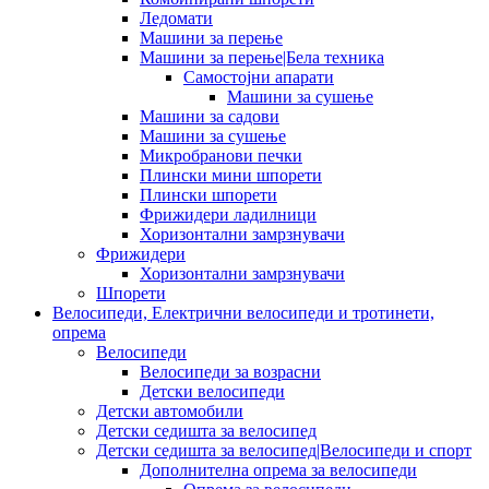
Ледомати
Машини за перење
Машини за перење|Бела техника
Самостојни апарати
Машини за сушење
Машини за садови
Машини за сушење
Микробранови печки
Плински мини шпорети
Плински шпорети
Фрижидери ладилници
Хоризонтални замрзнувачи
Фрижидери
Хоризонтални замрзнувачи
Шпорети
Велосипеди, Електрични велосипеди и тротинети,
опрема
Велосипеди
Велосипеди за возрасни
Детски велосипеди
Детски автомобили
Детски седишта за велосипед
Детски седишта за велосипед|Велосипеди и спорт
Дополнителна опрема за велосипеди