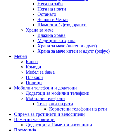
Нега на заби
Нега на нокти
Останато
Чешли и Четки
Шампони / Дезодоранси
Храна за маче
Влажна храна
Медицинска храна
Храна за маче (китен и адулт)
Храна за маче китен и адулт (рефус)
Мебел
Бироа
Комоди
Мебел за бања
Плакари
Полици
Мобилни телефони и додатоци
Додатоци за мобилни телефони
Мобилни телефони
Телефони на рати
Користени телефони на рати
Опрема за тротинети и велосипеди
Паметни часовници
Додатоци за Паметни часовници
Промоција