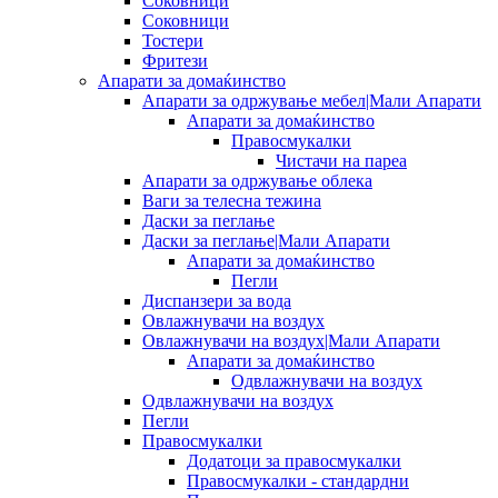
Соковници
Соковници
Тостери
Фритези
Апарати за домаќинство
Апарати за одржување мебел|Мали Апарати
Апарати за домаќинство
Правосмукалки
Чистачи на пареа
Апарати за одржување облека
Ваги за телесна тежина
Даски за пеглање
Даски за пеглање|Мали Апарати
Апарати за домаќинство
Пегли
Диспанзери за вода
Овлажнувачи на воздух
Овлажнувачи на воздух|Мали Апарати
Апарати за домаќинство
Одвлажнувачи на воздух
Одвлажнувачи на воздух
Пегли
Правосмукалки
Додатоци за правосмукалки
Правосмукалки - стандардни