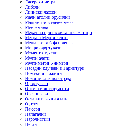
Ласерски метра
Либели
Линиски ласери
Мали аголни брусилки
Машини за мелење месо
Менгемиња
Мерач на притисок за пневматици
Метра и Мерни ленти
Мешалки за боја и лепак
Микро одвртувачи
Момент клучеви
Мулти алати
Мултиметри-Унимери
Насадни клучеви и Гарнитури
Ножеви и Ножици
Ножици за жива ограда
Одвртувачи
Оптички инструменти
Организери
Останати рачни алати
Оутлет
Пајсери
Папагалки
Парочистачи
Пегли