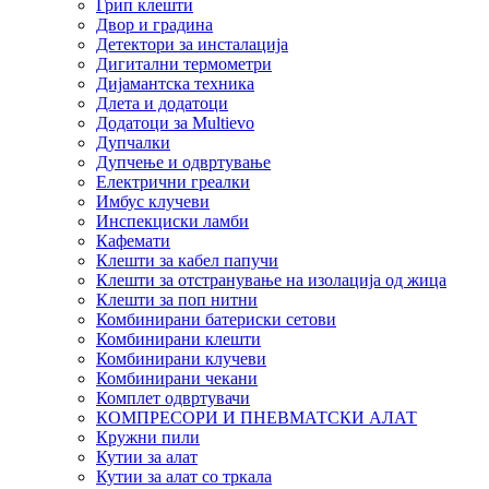
Грип клешти
Двор и градина
Детектори за инсталација
Дигитални термометри
Дијамантска техника
Длета и додатоци
Додатоци за Multievo
Дупчалки
Дупчење и одвртување
Електрични греалки
Имбус клучеви
Инспекциски ламби
Кафемати
Клешти за кабел папучи
Клешти за отстранување на изолација од жица
Клешти за поп нитни
Комбинирани батериски сетови
Комбинирани клешти
Комбинирани клучеви
Комбинирани чекани
Комплет одвртувачи
КОМПРЕСОРИ И ПНЕВМАТСКИ АЛАТ
Кружни пили
Кутии за алат
Кутии за алат со тркала