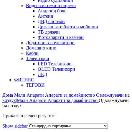
Радио будилници
Видео системи и опрема
Андроид бокс
Антени
ДВД системи
Држачи за таблети и мобилни
ТВ држачи
Фотоапарати и камери
Додатоци за телевизори
Домашно кино
Кабли
Телевизори
LED Телевизори
QLED Телевизори
ЛЕД
ФИТНЕС
ТЕГОВИ
Дома
Мали Апарати
Апарати за домаќинство
Овлажнувачи на
воздух|Мали Апарати
Апарати за домаќинство
Одвлажнувачи
на воздух
Прикажан е еден резултат
Show sidebar