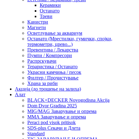
Керамики
Останато
Треви
Канистри
Магнети
Осветлување за аквариум
Останато (Мрестилки, гумички, спојки,
термометри, црево...)
Превентива / Лекарства
Пумпи / Компресори
Распрскувачи
Тераристика / Останато
Украсни камчиња / песок
Филтер / Прочистување
Храна за риби
Акција (до трошење на залиха)
Алат
BLACK+DECKER Novogodisna Akcija
Dom Dvor Gradina 2025
MIG/MAG Заварување и опрема
MMA Заварување и опрема
Peraci pod visok pritisok
SDS-plus Секачи и Длета
Standard