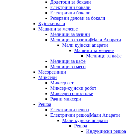
Додатоци за бокали
Електрични бокали
Електрични бокали
Резервни делови за бокали
Кујнски ваги
Машини за мелење
Мелници за зачини
Мелници за зачини|Мали Апарати
Мали кујнски апарати
Машини за мелење
Мелници за кафе
Мелници за кафе
Мелници за месо
Месорезници
Миксери
Миксер сет
Миксер-кујнски робот
Миксери со постоље
Рачни миксери
Решоа
Електрични решоа
Електрични решоа|Мали Апарати
Мали кујнски апарати
Решоа
Индукциски решоа