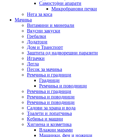
Самостојни апарати
Микробранови печки
Нега за коса
Мачиња
Витамини и минерали
Вкусни закуски
Гребалки
Додатоци
Дом и Транспорт
Заштита од надворешни паразити
Играчки
Легла
Песок за мачиња
Ремчиња и градници
Градници
Ремчиња и поводници
Ремчиња и градници
Ремчиња и поводници
Ремчиња и поводници
Садови за храна и вода
Тоалети и лопатчиња
Ќебиња и машни
Хигиена и козметика
Влажни марами
Машинки, фен и ножици