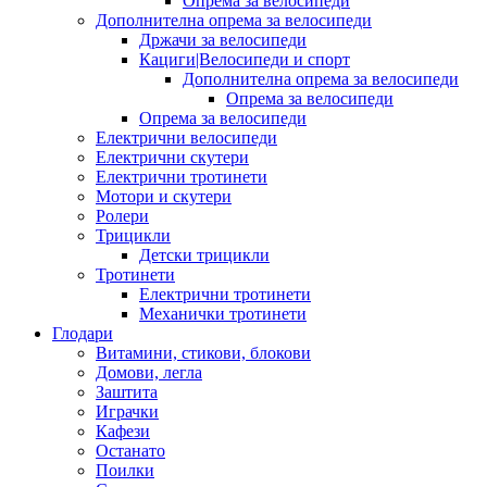
Опрема за велосипеди
Дополнителна опрема за велосипеди
Држачи за велосипеди
Кациги|Велосипеди и спорт
Дополнителна опрема за велосипеди
Опрема за велосипеди
Опрема за велосипеди
Електрични велосипеди
Електрични скутери
Електрични тротинети
Мотори и скутери
Ролери
Трицикли
Детски трицикли
Тротинети
Електрични тротинети
Механички тротинети
Глодари
Витамини, стикови, блокови
Домови, легла
Заштита
Играчки
Кафези
Останато
Поилки