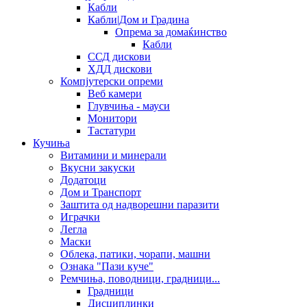
Кабли
Кабли|Дом и Градина
Опрема за домаќинство
Кабли
ССД дискови
ХДД дискови
Компјутерски опреми
Веб камери
Глувчиња - мауси
Монитори
Тастатури
Кучиња
Витамини и минерали
Вкусни закуски
Додатоци
Дом и Транспорт
Заштита од надворешни паразити
Играчки
Легла
Маски
Облека, патики, чорапи, машни
Ознака "Пази куче"
Ремчиња, поводници, градници...
Градници
Дисциплинки