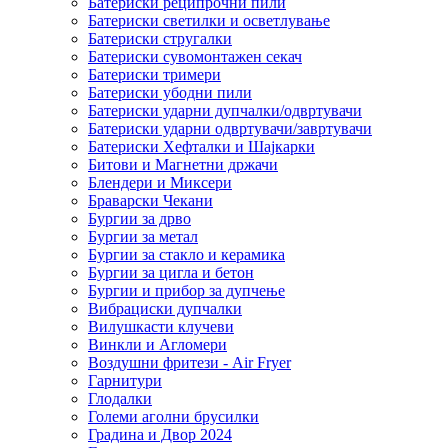
Батериски реципрочни пили
Батериски светилки и осветлување
Батериски стругалки
Батериски сувомонтажен секач
Батериски тримери
Батериски убодни пили
Батериски ударни дупчалки/одвртувачи
Батериски ударни одвртувачи/завртувачи
Батериски Хефталки и Шајкарки
Битови и Магнетни држачи
Блендери и Миксери
Браварски Чекани
Бургии за дрво
Бургии за метал
Бургии за стакло и керамика
Бургии за цигла и бетон
Бургии и прибор за дупчење
Вибрациски дупчалки
Вилушкасти клучеви
Винкли и Агломери
Воздушни фритези - Air Fryer
Гарнитури
Глодалки
Големи аголни брусилки
Градина и Двор 2024