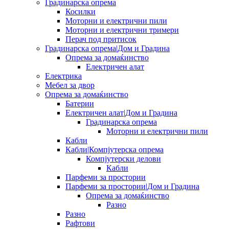
Градинарска опрема
Косилки
Моторни и електрични пили
Моторни и електрични тримери
Перач под притисок
Градинарска опрема|Дом и Градина
Опрема за домаќинство
Електричен алат
Електрика
Мебел за двор
Опрема за домаќинство
Батерии
Електричен алат|Дом и Градина
Градинарска опрема
Моторни и електрични пили
Кабли
Кабли|Компјутерска опрема
Компјутерски делови
Кабли
Парфеми за простории
Парфеми за простории|Дом и Градина
Опрема за домаќинство
Разно
Разно
Рафтови