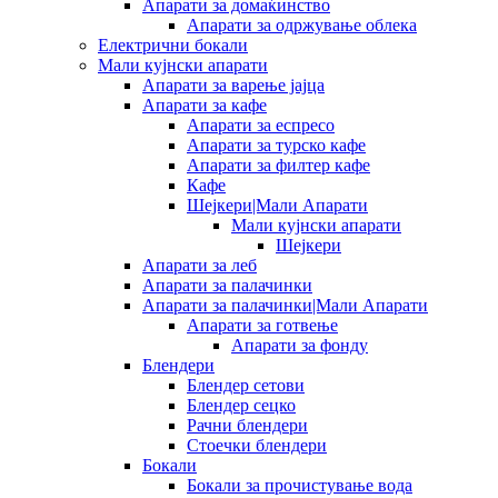
Апарати за домаќинство
Апарати за одржување облека
Електрични бокали
Мали кујнски апарати
Апарати за варење јајца
Апарати за кафе
Апарати за еспресо
Апарати за турско кафе
Апарати за филтер кафе
Кафе
Шејкери|Мали Апарати
Мали кујнски апарати
Шејкери
Апарати за леб
Апарати за палачинки
Апарати за палачинки|Мали Апарати
Апарати за готвење
Апарати за фонду
Блендери
Блендер сетови
Блендер сецко
Рачни блендери
Стоечки блендери
Бокали
Бокали за прочистување вода