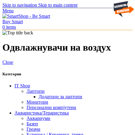
Skip to navigation
Skip to main content
Menu
0
items
Одвлажнувачи на воздух
Close
Категории
IT Shop
Лаптопи
Додатоци за лаптопи
Монитори
Персонални компјутери
Акваристика/Тераристика
Аквариуми
Базен
Греачи
Естетика / Керамики, треви