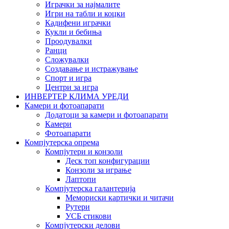
Играчки за најмалите
Игри на табли и коцки
Кадифени играчки
Кукли и бебиња
Проодувалки
Ранци
Сложувалки
Создавање и истражување
Спорт и игра
Центри за игра
ИНВЕРТЕР КЛИМА УРЕДИ
Камери и фотоапарати
Додатоци за камери и фотоапарати
Камери
Фотоапарати
Компјутерска опрема
Компјутери и конзоли
Деск топ конфигурации
Конзоли за играње
Лаптопи
Компјутерска галантерија
Мемориски картички и читачи
Рутери
УСБ стикови
Компјутерски делови