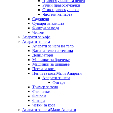
Правосмукалки за пепел
Рачни правосмукалки
Стик правосмукалки
Чистачи на пареа
Садопери
Сушари за алишта
Филтри за вода
Чешми
Апарати за кафе
Апарати за нега
Апарати за нега на тело
Ваги за телесна тежина
Депилатори
Машинки за бричење
Машинки за шишање
Пегли за коса
Пегли за коса|Мали Апарати
Апарати за нега
Фигара
Тример за тело
Фен четки
Фенови
Фигара
Четки за коса
Апарати за нега|Мали Апарати