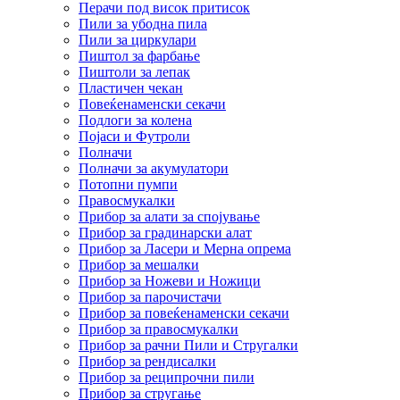
Перачи под висок притисок
Пили за убодна пила
Пили за циркулари
Пиштол за фарбање
Пиштоли за лепак
Пластичен чекан
Повеќенаменски секачи
Подлоги за колена
Појаси и Футроли
Полначи
Полначи за акумулатори
Потопни пумпи
Правосмукалки
Прибор за алати за спојување
Прибор за градинарски алат
Прибор за Ласери и Мерна опрема
Прибор за мешалки
Прибор за Ножеви и Ножици
Прибор за парочистачи
Прибор за повеќенаменски секачи
Прибор за правосмукалки
Прибор за рачни Пили и Стругалки
Прибор за рендисалки
Прибор за реципрочни пили
Прибор за стругање