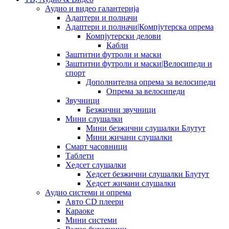
Аудио и видео галантерија
Адаптери и полначи
Адаптери и полначи|Компјутерска опрема
Компјутерски делови
Кабли
Заштитни футроли и маски
Заштитни футроли и маски|Велосипеди и
спорт
Дополнителна опрема за велосипеди
Опрема за велосипеди
Звучници
Безжични звучници
Мини слушалки
Мини безжични слушалки Блутут
Мини жичани слушалки
Смарт часовници
Таблети
Хедсет слушалки
Хедсет безжични слушалки Блутут
Хедсет жичани слушалки
Аудио системи и опрема
Авто CD плеери
Караоке
Мини системи