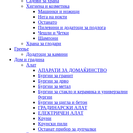
Садови за храна
Хигиена и козметика
Машинки и ножици
Нега на нокти
Останато
Пилевини и додатоци за подлога
Чешли и Четки
Шампони
Храна за глодари
Греење
Додатоци за камини
Дом и градина
Алат
АПАРАТИ ЗА ДОМАЌИНСТВО
Бургии за гранит
Бургии за дрво
Бургии за метал
Бургии за стакло и керамика и универзални
бургии
Бургии за цигла и бетон
ГРАДИНАРСКИ АЛАТ
ЕЛЕКТРИЧЕН АЛАТ
Круни
Крунски пили
Останат прибор за дупчалки