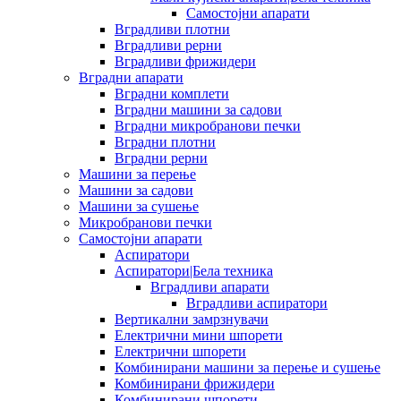
Самостојни апарати
Вградливи плотни
Вградливи рерни
Вградливи фрижидери
Вградни апарати
Вградни комплети
Вградни машини за садови
Вградни микробранови печки
Вградни плотни
Вградни рерни
Машини за перење
Машини за садови
Машини за сушење
Микробранови печки
Самостојни апарати
Аспиратори
Аспиратори|Бела техника
Вградливи апарати
Вградливи аспиратори
Вертикални замрзнувачи
Електрични мини шпорети
Електрични шпорети
Комбинирани машини за перење и сушење
Комбинирани фрижидери
Комбинирани шпорети