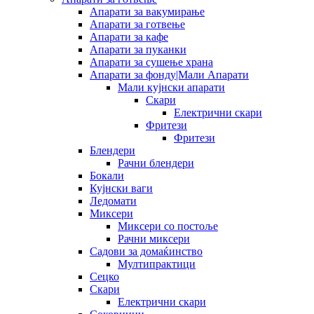
Апарати за вакумирање
Апарати за готвење
Апарати за кафе
Апарати за пуканки
Апарати за сушење храна
Апарати за фонду|Мали Апарати
Мали кујнски апарати
Скари
Електрични скари
Фритези
Фритези
Блендери
Рачни блендери
Бокали
Кујнски ваги
Ледомати
Миксери
Миксери со постоље
Рачни миксери
Садови за домаќинство
Мултипрактици
Сецко
Скари
Електрични скари