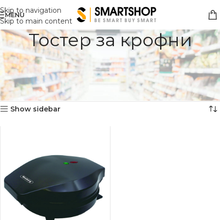
Skip to navigation
MENU
Skip to main content
Тостер за крофни
Дома
Мали Апарати
Мали кујнски апарати
Тостери
Тостер за вафли|Мали Апарати
Мали кујнски апарати
Тостери
Тостер за крофни
Прикажан е еден резултат
Show sidebar