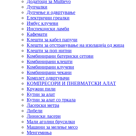
Додатоци за Multievo
Дупчалки
Дупчење и одвртување
Електрични греалки
Имбус клучеви
Инспекциски ламби
Кафемати
Клешти за кабел папучи
Клешти за отстранување на изолација од жица
Клешти за поп нитни
Комбинирани батериски сетови
Комбинирани клешти
Комбинирани клучеви
Комбинирани чекани
Комплет одвртувачи
КОМПРЕСОРИ И ПНЕВМАТСКИ АЛАТ
Кружни пили
Кутии за алат
Кутии за алат со тркала
Ласерски метра
Либели
Линиски ласери
Мали аголни брусилки
Машини за мелење месо
Менгемиња