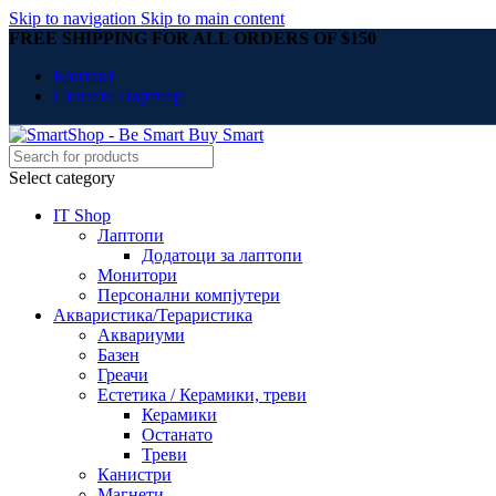
Skip to navigation
Skip to main content
FREE SHIPPING FOR ALL ORDERS OF $150
Контакт
Станете Партнер
Select category
IT Shop
Лаптопи
Додатоци за лаптопи
Монитори
Персонални компјутери
Акваристика/Тераристика
Аквариуми
Базен
Греачи
Естетика / Керамики, треви
Керамики
Останато
Треви
Канистри
Магнети