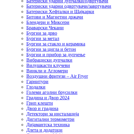
Батериски ударни дупчалки/одвртувачи
Батериски ударни одвртувачи/завртувачи
Батериски Хефталки и Шајкарки
Битови и Магнетни држачи
Блендери и Миксери
Браварски Чекани
Бургии за дрво
Бургии за метал
Бургии за стакло и керамика
Бургии за цигла и бетон
Бургии и прибор за дупчење
Вибрациски дупчалки
Вилушкасти клучеви
Винкли и Агломери
Воздушни фритези – Air Fryer
Гарнитури
Глодалки
Големи аголни брусилки
Градина и Двор 2024
Грип клешти
Двор и градина
Детектори за инсталација
Дигитални термометри
Дијамантска техника
Длета и додатоци