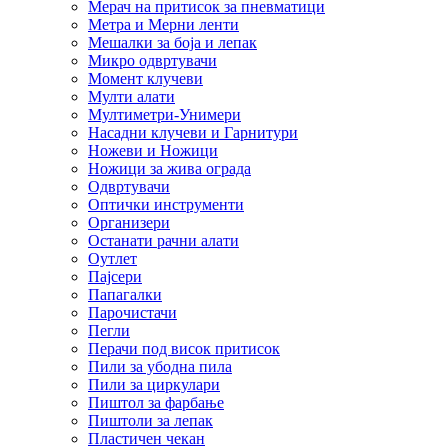
Мерач на притисок за пневматици
Метра и Мерни ленти
Мешалки за боја и лепак
Микро одвртувачи
Момент клучеви
Мулти алати
Мултиметри-Унимери
Насадни клучеви и Гарнитури
Ножеви и Ножици
Ножици за жива ограда
Одвртувачи
Оптички инструменти
Организери
Останати рачни алати
Оутлет
Пајсери
Папагалки
Парочистачи
Пегли
Перачи под висок притисок
Пили за убодна пила
Пили за циркулари
Пиштол за фарбање
Пиштоли за лепак
Пластичен чекан