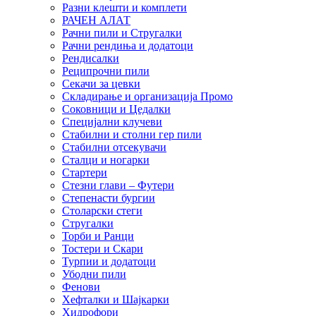
Разни клешти и комплети
РАЧЕН АЛАТ
Рачни пили и Стругалки
Рачни рендиња и додатоци
Рендисалки
Реципрочни пили
Секачи за цевки
Складирање и организација Промо
Соковници и Цедалки
Специјални клучеви
Стабилни и столни гер пили
Стабилни отсекувачи
Сталци и ногарки
Стартери
Стезни глави – Футери
Степенасти бургии
Столарски стеги
Стругалки
Торби и Ранци
Тостери и Скари
Турпии и додатоци
Убодни пили
Фенови
Хефталки и Шајкарки
Хидрофори