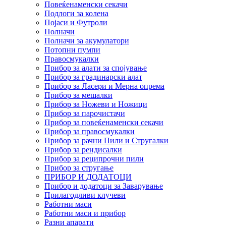
Повеќенаменски секачи
Подлоги за колена
Појаси и Футроли
Полначи
Полначи за акумулатори
Потопни пумпи
Правосмукалки
Прибор за алати за спојување
Прибор за градинарски алат
Прибор за Ласери и Мерна опрема
Прибор за мешалки
Прибор за Ножеви и Ножици
Прибор за парочистачи
Прибор за повеќенаменски секачи
Прибор за правосмукалки
Прибор за рачни Пили и Стругалки
Прибор за рендисалки
Прибор за реципрочни пили
Прибор за стругање
ПРИБОР И ДОДАТОЦИ
Прибор и додатоци за Заварување
Прилагодливи клучеви
Работни маси
Работни маси и прибор
Разни апарати