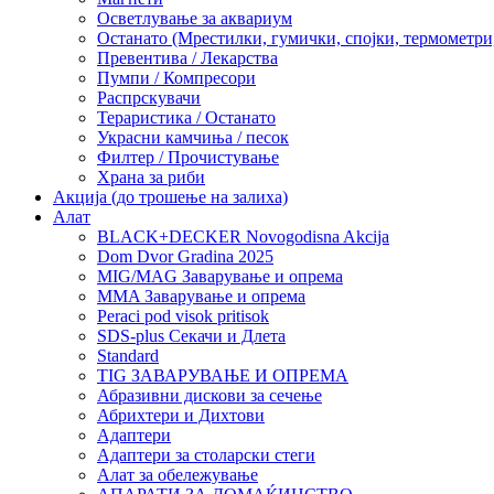
Осветлување за аквариум
Останато (Мрестилки, гумички, спојки, термометр
Превентива / Лекарства
Пумпи / Компресори
Распрскувачи
Тераристика / Останато
Украсни камчиња / песок
Филтер / Прочистување
Храна за риби
Акција (до трошење на залиха)
Алат
BLACK+DECKER Novogodisna Akcija
Dom Dvor Gradina 2025
MIG/MAG Заварување и опрема
MMA Заварување и опрема
Peraci pod visok pritisok
SDS-plus Секачи и Длета
Standard
TIG ЗАВАРУВАЊЕ И ОПРЕМА
Абразивни дискови за сечење
Абрихтери и Дихтови
Адаптери
Адаптери за столарски стеги
Алат за обележување