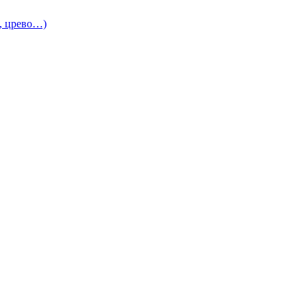
и, црево…)