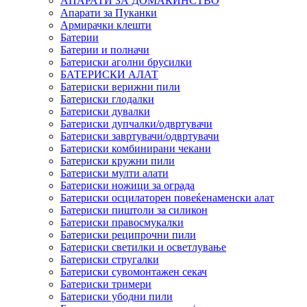
АПАРАТИ ЗА ДОМАЌИНСТВО
Апарати за Пуканки
Армирачки клешти
Батерии
Батерии и полначи
Батериски аголни брусилки
БАТЕРИСКИ АЛАТ
Батериски верижни пили
Батериски глодалки
Батериски дувалки
Батериски дупчалки/одвртувачи
Батериски завртувачи/одвртувачи
Батериски комбинирани чекани
Батериски кружни пили
Батериски мулти алати
Батериски ножици за ограда
Батериски осцилаторен повеќенаменски алат
Батериски пиштоли за силикон
Батериски правосмукалки
Батериски реципрочни пили
Батериски светилки и осветлување
Батериски стругалки
Батериски сувомонтажен секач
Батериски тримери
Батериски убодни пили