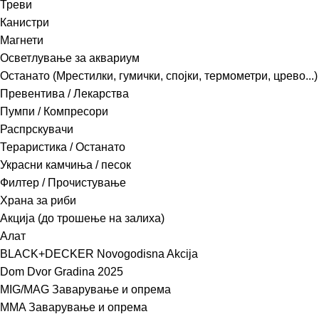
Треви
Канистри
Магнети
Осветлување за аквариум
Останато (Мрестилки, гумички, спојки, термометри, црево...)
Превентива / Лекарства
Пумпи / Компресори
Распрскувачи
Тераристика / Останато
Украсни камчиња / песок
Филтер / Прочистување
Храна за риби
Акција (до трошење на залиха)
Алат
BLACK+DECKER Novogodisna Akcija
Dom Dvor Gradina 2025
MIG/MAG Заварување и опрема
MMA Заварување и опрема