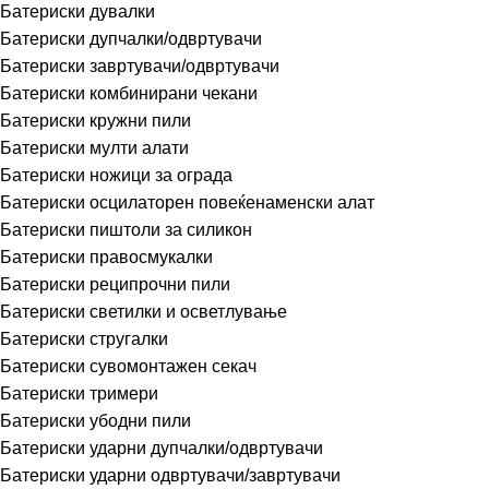
Батериски дувалки
Батериски дупчалки/одвртувачи
Батериски завртувачи/одвртувачи
Батериски комбинирани чекани
Батериски кружни пили
Батериски мулти алати
Батериски ножици за ограда
Батериски осцилаторен повеќенаменски алат
Батериски пиштоли за силикон
Батериски правосмукалки
Батериски реципрочни пили
Батериски светилки и осветлување
Батериски стругалки
Батериски сувомонтажен секач
Батериски тримери
Батериски убодни пили
Батериски ударни дупчалки/одвртувачи
Батериски ударни одвртувачи/завртувачи