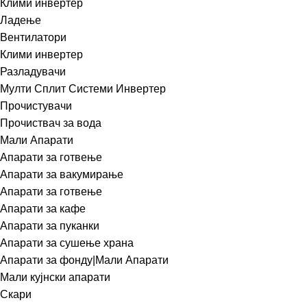
Клими инвертер
Ладење
Вентилатори
Клими инвертер
Разладувачи
Мулти Сплит Системи Инвертер
Прочистувачи
Прочиствач за вода
Мали Апарати
Апарати за готвење
Апарати за вакумирање
Апарати за готвење
Апарати за кафе
Апарати за пуканки
Апарати за сушење храна
Апарати за фонду|Мали Апарати
Мали кујнски апарати
Скари