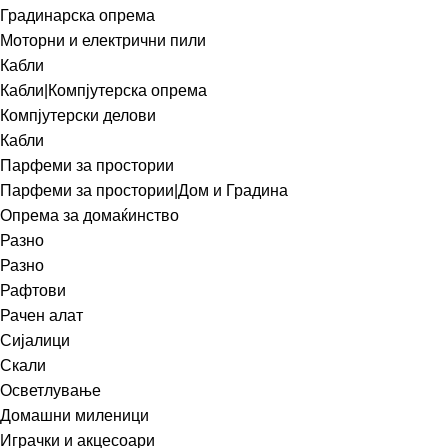
Градинарска опрема
Моторни и електрични пили
Кабли
Кабли|Компјутерска опрема
Компјутерски делови
Кабли
Парфеми за простории
Парфеми за простории|Дом и Градина
Опрема за домаќинство
Разно
Разно
Рафтови
Рачен алат
Сијалици
Скали
Осветлување
Домашни миленици
Играчки и акцесоари