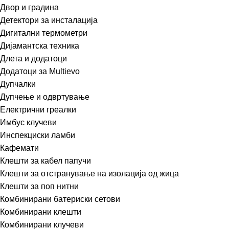
Двор и градина
Детектори за инсталација
Дигитални термометри
Дијамантска техника
Длета и додатоци
Додатоци за Multievo
Дупчалки
Дупчење и одвртување
Електрични греалки
Имбус клучеви
Инспекциски ламби
Кафемати
Клешти за кабел папучи
Клешти за отстранување на изолација од жица
Клешти за поп нитни
Комбинирани батериски сетови
Комбинирани клешти
Комбинирани клучеви