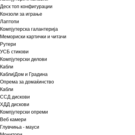
Деск топ конфигурации
Конзоли за играње
Лаптопи
Компјутерска галантерија
Мемориски картички и читачи
Рутери
УСБ стикови
Компјутерски делови
Кабли
Кабли|Дом и Градина
Опрема за домаќинство
Кабли
ССД дискови
ХДД дискови
Компјутерски опреми
Веб камери
Глувчиња - мауси
Монитори