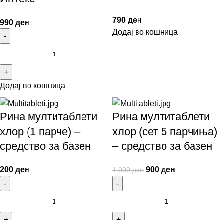
790
ден
990
ден
Додај во кошница
Додај во кошница
Рина мултитаблети
Рина мултитаблети
хлор (1 парче) –
хлор (сет 5 парчиња)
средство за базен
– средство за базен
200
ден
900
ден
1.000
ден