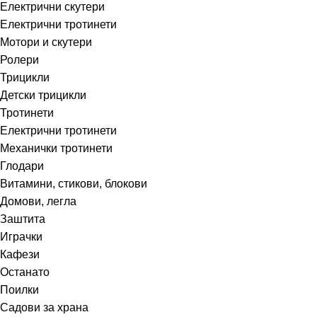
Електрични скутери
Електрични тротинети
Мотори и скутери
Ролери
Трицикли
Детски трицикли
Тротинети
Електрични тротинети
Механички тротинети
Глодари
Витамини, стикови, блокови
Домови, легла
Заштита
Играчки
Кафези
Останато
Поилки
Садови за храна