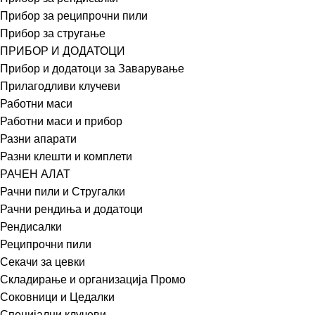
Прибор за реципрочни пили
Прибор за стругање
ПРИБОР И ДОДАТОЦИ
Прибор и додатоци за Заварување
Прилагодливи клучеви
Работни маси
Работни маси и прибор
Разни апарати
Разни клешти и комплети
РАЧЕН АЛАТ
Рачни пили и Стругалки
Рачни рендиња и додатоци
Рендисалки
Реципрочни пили
Секачи за цевки
Складирање и организација Промо
Соковници и Цедалки
Специјални клучеви