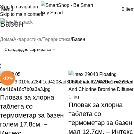
Skip to navigation
Menu
0
ite
Skip to main content
Базен
Дома
Акваристика/Тераристика
Базен
-10%
Пловак за хлорна
Пловак за хлорна
таблета со
таблета со
термометар за базен
термометар за базен
голем 17.8см. –
мал 12.7см. – Интекс
Интекс