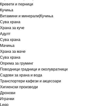
Кревети и перници
Кучиња
Витамини и минерали|Кучиња
Сува храна
Храна за куче
Адулт
Сува храна
Мачиња
Храна за маче
Сува храна
Опрема за груминг
Поводници градници и околувратници
Садови за храна и вода
Транспортери кафези и акцесоари
Хигиенски производи
Дронови
Играчки
Lego