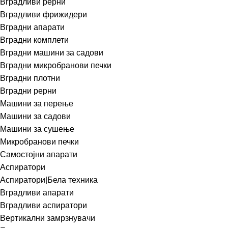
Вградливи рерни
Вградливи фрижидери
Вградни апарати
Вградни комплети
Вградни машини за садови
Вградни микробранови печки
Вградни плотни
Вградни рерни
Машини за перење
Машини за садови
Машини за сушење
Микробранови печки
Самостојни апарати
Аспиратори
Аспиратори|Бела техника
Вградливи апарати
Вградливи аспиратори
Вертикални замрзнувачи