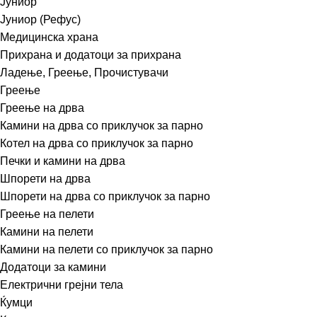
Јуниор
Јуниор (Рефус)
Медицинска храна
Прихрана и додатоци за прихрана
Ладење, Греење, Прочистувачи
Греење
Греење на дрва
Камини на дрва со приклучок за парно
Котел на дрва со приклучок за парно
Печки и камини на дрва
Шпорети на дрва
Шпорети на дрва со приклучок за парно
Греење на пелети
Камини на пелети
Камини на пелети со приклучок за парно
Додатоци за камини
Електрични грејни тела
Ќумци