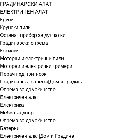
ГРАДИНАРСКИ АЛАТ
ЕЛЕКТРИЧЕН АЛАТ
Круни
Крунски пили
Останат прибор за дупчалки
Градинарска опрема
Косилки
Моторни и електрични пили
Моторни и електрични тримери
Перач под притисок
Градинарска опрема|Дом и Градина
Опрема за домаќинство
Електричен алат
Електрика
Мебел за двор
Опрема за домаќинство
Батерии
Електричен алат|Дом и Градина