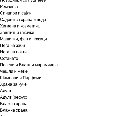
Поводници со пуштање
Ремчиња
Синџири и сајли
Садови за храна и вода
Хигиена и козметика
Заштитни гаќички
Машинки, фен и ножици
Нега на заби
Нега на нокти
Останато
Пелени и Влажни марамчиња
Чешли и Четки
Шампони и Парфеми
Храна за куче
Адулт
Адулт (рефус)
Влажна храна
Влажна храна