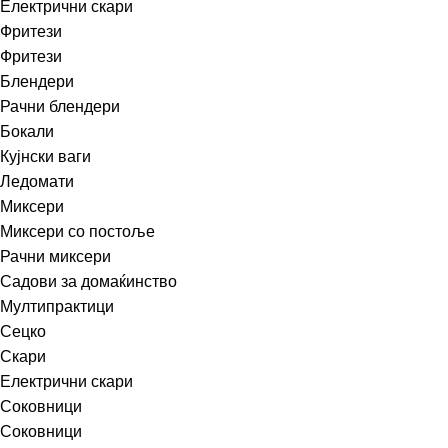
Електрични скари
Фритези
Фритези
Блендери
Рачни блендери
Бокали
Кујнски ваги
Ледомати
Миксери
Миксери со постоље
Рачни миксери
Садови за домаќинство
Мултипрактици
Сецко
Скари
Електрични скари
Соковници
Соковници