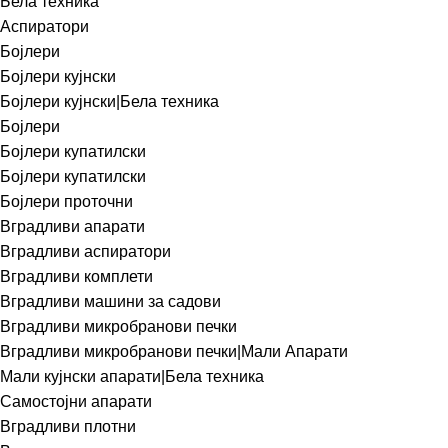
Бела техника
Аспиратори
Бојлери
Бојлери кујнски
Бојлери кујнски|Бела техника
Бојлери
Бојлери купатилски
Бојлери купатилски
Бојлери проточни
Вградливи апарати
Вградливи аспиратори
Вградливи комплети
Вградливи машини за садови
Вградливи микробранови печки
Вградливи микробранови печки|Мали Апарати
Мали кујнски апарати|Бела техника
Самостојни апарати
Вградливи плотни