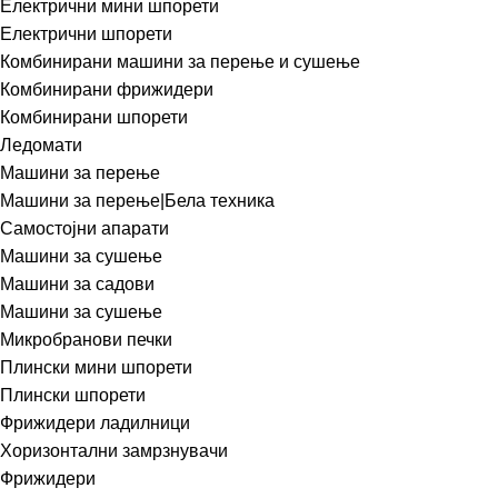
Електрични мини шпорети
Електрични шпорети
Комбинирани машини за перење и сушење
Комбинирани фрижидери
Комбинирани шпорети
Ледомати
Машини за перење
Машини за перење|Бела техника
Самостојни апарати
Машини за сушење
Машини за садови
Машини за сушење
Микробранови печки
Плински мини шпорети
Плински шпорети
Фрижидери ладилници
Хоризонтални замрзнувачи
Фрижидери