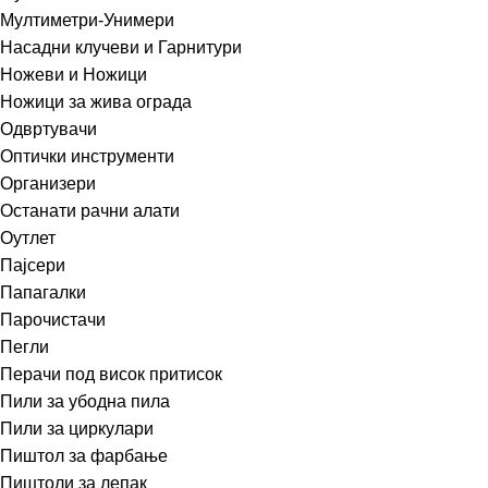
Мултиметри-Унимери
Насадни клучеви и Гарнитури
Ножеви и Ножици
Ножици за жива ограда
Одвртувачи
Оптички инструменти
Организери
Останати рачни алати
Оутлет
Пајсери
Папагалки
Парочистачи
Пегли
Перачи под висок притисок
Пили за убодна пила
Пили за циркулари
Пиштол за фарбање
Пиштоли за лепак