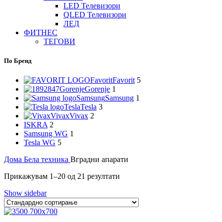
LED Телевизори
QLED Телевизори
ЛЕД
ФИТНЕС
ТЕГОВИ
По Бренд
Favorit
Favorit
5
Gorenje
Gorenje
1
Samsung
Samsung
1
Tesla
Tesla
3
Vivax
Vivax
2
ISKRA
2
Samsung WG
1
Tesla WG
5
Дома
Бела техника
Вградни апарати
Прикажувам 1–20 од 21 резултати
Show sidebar