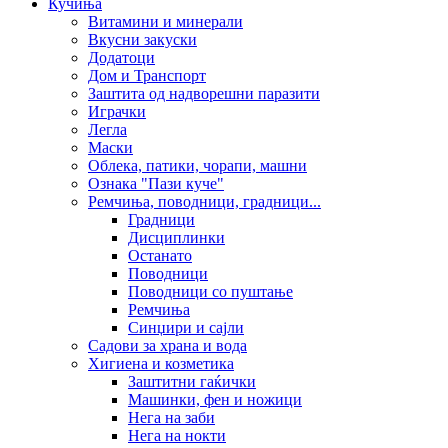
Кучиња
Витамини и минерали
Вкусни закуски
Додатоци
Дом и Транспорт
Заштита од надворешни паразити
Играчки
Легла
Маски
Облека, патики, чорапи, машни
Ознака "Пази куче"
Ремчиња, поводници, градници...
Градници
Дисциплинки
Останато
Поводници
Поводници со пуштање
Ремчиња
Синџири и сајли
Садови за храна и вода
Хигиена и козметика
Заштитни гаќички
Машинки, фен и ножици
Нега на заби
Нега на нокти