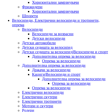
Хоризонтални замрзнувачи
Фрижидери
Хоризонтални замрзнувачи
Шпорети
Велосипеди, Електрични велосипеди и тротинети,
опрема
Велосипеди
Велосипеди за возрасни
Детски велосипеди
Детски автомобили
Детски седишта за велосипед
Детски седишта за велосипед|Велосипеди и спорт
Дополнителна опрема за велосипеди
Опрема за велосипеди
Дополнителна опрема за велосипеди
Држачи за велосипеди
Кациги|Велосипеди и спорт
Дополнителна опрема за велосипеди
Опрема за велосипеди
Опрема за велосипеди
Електрични велосипеди
Електрични скутери
Електрични тротинети
Мотори и скутери
Ролери