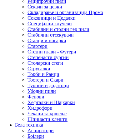
Реципрочни пили
Секачи за цевки
Складирање и организација Промо
Соковници и Цедалки
Специјални клучеви
Стабилни и столни гер пили
Стабилни отсекувачи
Сталци и ногарки
Стартери
Стезни глави - Футери
Степенасти бургии
Столарски стеги
Стругалки
Торби и Ранци
Тостери и Скари
Турпии и додатоци
Убодни пили
Фенови
Хефталки и Шајкарки
Хидрофори
Чекани за кршење
Шпицасти клешти
Бела техника
Аспиратори
Бојлери