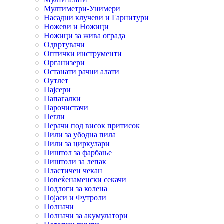
Мултиметри-Унимери
Насадни клучеви и Гарнитури
Ножеви и Ножици
Ножици за жива ограда
Одвртувачи
Оптички инструменти
Организери
Останати рачни алати
Оутлет
Пајсери
Папагалки
Парочистачи
Пегли
Перачи под висок притисок
Пили за убодна пила
Пили за циркулари
Пиштол за фарбање
Пиштоли за лепак
Пластичен чекан
Повеќенаменски секачи
Подлоги за колена
Појаси и Футроли
Полначи
Полначи за акумулатори