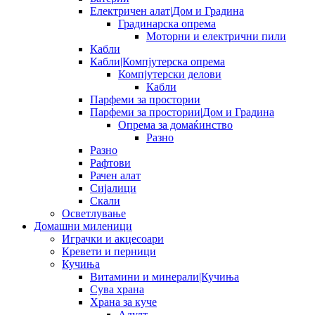
Електричен алат|Дом и Градина
Градинарска опрема
Моторни и електрични пили
Кабли
Кабли|Компјутерска опрема
Компјутерски делови
Кабли
Парфеми за простории
Парфеми за простории|Дом и Градина
Опрема за домаќинство
Разно
Разно
Рафтови
Рачен алат
Сијалици
Скали
Осветлување
Домашни миленици
Играчки и акцесоари
Кревети и перници
Кучиња
Витамини и минерали|Кучиња
Сува храна
Храна за куче
Адулт