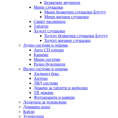
Безжични звучници
Мини слушалки
Мини безжични слушалки Блутут
Мини жичани слушалки
Смарт часовници
Таблети
Хедсет слушалки
Хедсет безжични слушалки Блутут
Хедсет жичани слушалки
Аудио системи и опрема
Авто CD плеери
Караоке
Мини системи
Радио будилници
Видео системи и опрема
Андроид бокс
Антени
ДВД системи
Држачи за таблети и мобилни
ТВ држачи
Фотоапарати и камери
Додатоци за телевизори
Домашно кино
Кабли
Телевизори