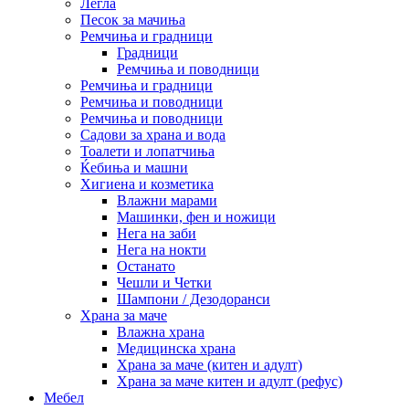
Легла
Песок за мачиња
Ремчиња и градници
Градници
Ремчиња и поводници
Ремчиња и градници
Ремчиња и поводници
Ремчиња и поводници
Садови за храна и вода
Тоалети и лопатчиња
Ќебиња и машни
Хигиена и козметика
Влажни марами
Машинки, фен и ножици
Нега на заби
Нега на нокти
Останато
Чешли и Четки
Шампони / Дезодоранси
Храна за маче
Влажна храна
Медицинска храна
Храна за маче (китен и адулт)
Храна за маче китен и адулт (рефус)
Мебел