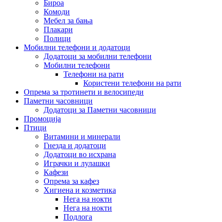
Бироа
Комоди
Мебел за бања
Плакари
Полици
Мобилни телефони и додатоци
Додатоци за мобилни телефони
Мобилни телефони
Телефони на рати
Користени телефони на рати
Опрема за тротинети и велосипеди
Паметни часовници
Додатоци за Паметни часовници
Промоција
Птици
Витамини и минерали
Гнезда и додатоци
Додатоци во исхрана
Играчки и лулашки
Кафези
Опрема за кафез
Хигиена и козметика
Нега на нокти
Нега на нокти
Подлога