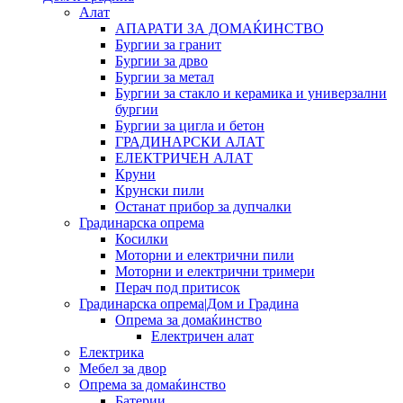
Алат
АПАРАТИ ЗА ДОМАЌИНСТВО
Бургии за гранит
Бургии за дрво
Бургии за метал
Бургии за стакло и керамика и универзални
бургии
Бургии за цигла и бетон
ГРАДИНАРСКИ АЛАТ
ЕЛЕКТРИЧЕН АЛАТ
Круни
Крунски пили
Останат прибор за дупчалки
Градинарска опрема
Косилки
Моторни и електрични пили
Моторни и електрични тримери
Перач под притисок
Градинарска опрема|Дом и Градина
Опрема за домаќинство
Електричен алат
Електрика
Мебел за двор
Опрема за домаќинство
Батерии