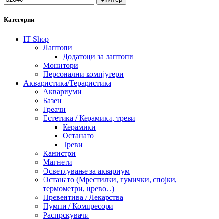
Категории
IT Shop
Лаптопи
Додатоци за лаптопи
Монитори
Персонални компјутери
Акваристика/Тераристика
Аквариуми
Базен
Греачи
Естетика / Керамики, треви
Керамики
Останато
Треви
Канистри
Магнети
Осветлување за аквариум
Останато (Мрестилки, гумички, спојки,
термометри, црево...)
Превентива / Лекарства
Пумпи / Компресори
Распрскувачи