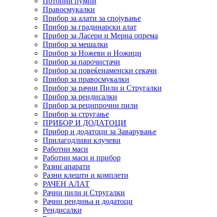
Потопни пумпи
Правосмукалки
Прибор за алати за спојување
Прибор за градинарски алат
Прибор за Ласери и Мерна опрема
Прибор за мешалки
Прибор за Ножеви и Ножици
Прибор за парочистачи
Прибор за повеќенаменски секачи
Прибор за правосмукалки
Прибор за рачни Пили и Стругалки
Прибор за рендисалки
Прибор за реципрочни пили
Прибор за стругање
ПРИБОР И ДОДАТОЦИ
Прибор и додатоци за Заварување
Прилагодливи клучеви
Работни маси
Работни маси и прибор
Разни апарати
Разни клешти и комплети
РАЧЕН АЛАТ
Рачни пили и Стругалки
Рачни рендиња и додатоци
Рендисалки