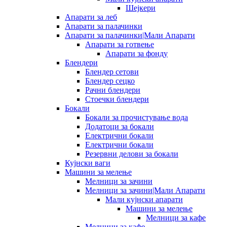
Шејкери
Апарати за леб
Апарати за палачинки
Апарати за палачинки|Мали Апарати
Апарати за готвење
Апарати за фонду
Блендери
Блендер сетови
Блендер сецко
Рачни блендери
Стоечки блендери
Бокали
Бокали за прочистување вода
Додатоци за бокали
Електрични бокали
Електрични бокали
Резервни делови за бокали
Кујнски ваги
Машини за мелење
Мелници за зачини
Мелници за зачини|Мали Апарати
Мали кујнски апарати
Машини за мелење
Мелници за кафе
Мелници за кафе