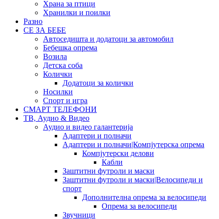
Храна за птици
Хранилки и поилки
Разно
СЕ ЗА БЕБЕ
Автоседишта и додатоци за автомобил
Бебешка опрема
Возила
Детска соба
Колички
Додатоци за колички
Носилки
Спорт и игра
СМАРТ ТЕЛЕФОНИ
ТВ, Аудио & Видео
Аудио и видео галантерија
Адаптери и полначи
Адаптери и полначи|Компјутерска опрема
Компјутерски делови
Кабли
Заштитни футроли и маски
Заштитни футроли и маски|Велосипеди и
спорт
Дополнителна опрема за велосипеди
Опрема за велосипеди
Звучници