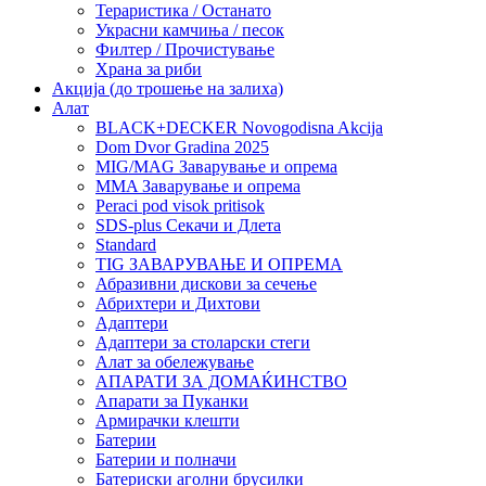
Тераристика / Останато
Украсни камчиња / песок
Филтер / Прочистување
Храна за риби
Акција (до трошење на залиха)
Алат
BLACK+DECKER Novogodisna Akcija
Dom Dvor Gradina 2025
MIG/MAG Заварување и опрема
MMA Заварување и опрема
Peraci pod visok pritisok
SDS-plus Секачи и Длета
Standard
TIG ЗАВАРУВАЊЕ И ОПРЕМА
Абразивни дискови за сечење
Абрихтери и Дихтови
Адаптери
Адаптери за столарски стеги
Алат за обележување
АПАРАТИ ЗА ДОМАЌИНСТВО
Апарати за Пуканки
Армирачки клешти
Батерии
Батерии и полначи
Батериски аголни брусилки