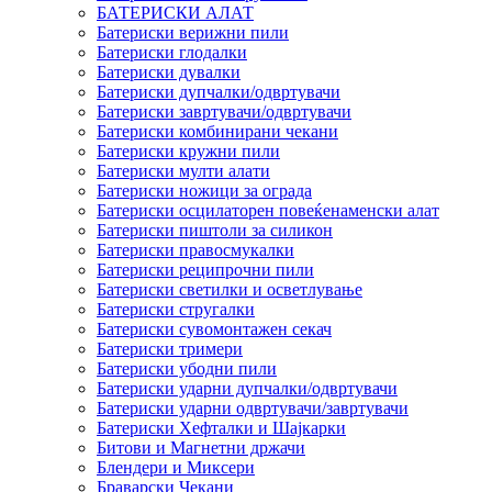
БАТЕРИСКИ АЛАТ
Батериски верижни пили
Батериски глодалки
Батериски дувалки
Батериски дупчалки/одвртувачи
Батериски завртувачи/одвртувачи
Батериски комбинирани чекани
Батериски кружни пили
Батериски мулти алати
Батериски ножици за ограда
Батериски осцилаторен повеќенаменски алат
Батериски пиштоли за силикон
Батериски правосмукалки
Батериски реципрочни пили
Батериски светилки и осветлување
Батериски стругалки
Батериски сувомонтажен секач
Батериски тримери
Батериски убодни пили
Батериски ударни дупчалки/одвртувачи
Батериски ударни одвртувачи/завртувачи
Батериски Хефталки и Шајкарки
Битови и Магнетни држачи
Блендери и Миксери
Браварски Чекани