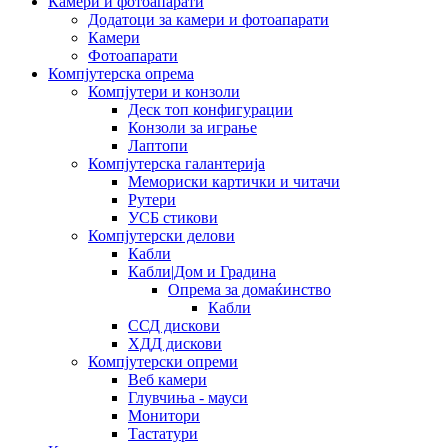
Камери и фотоапарати
Додатоци за камери и фотоапарати
Камери
Фотоапарати
Компјутерска опрема
Компјутери и конзоли
Деск топ конфигурации
Конзоли за играње
Лаптопи
Компјутерска галантерија
Мемориски картички и читачи
Рутери
УСБ стикови
Компјутерски делови
Кабли
Кабли|Дом и Градина
Опрема за домаќинство
Кабли
ССД дискови
ХДД дискови
Компјутерски опреми
Веб камери
Глувчиња - мауси
Монитори
Тастатури