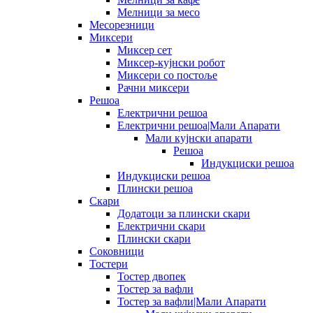
Мелници за месо
Месорезници
Миксери
Миксер сет
Миксер-кујнски робот
Миксери со постоље
Рачни миксери
Решоа
Електрични решоа
Електрични решоа|Мали Апарати
Мали кујнски апарати
Решоа
Индукциски решоа
Индукциски решоа
Плински решоа
Скари
Додатоци за плински скари
Електрични скари
Плински скари
Соковници
Тостери
Тостер двопек
Тостер за вафли
Тостер за вафли|Мали Апарати