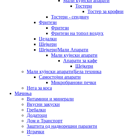
Мали кујнски апарати
Тостери
Тостер за крофни
Тостери - сендвич
Фритези
Фритези
Фритези на топол воздух
Цедалки
Шејкери
Шејкери|Мали Апарати
Мали кујнски апарати
Апарати за кафе
Шејкери
Мали кујнски апарати|Бела техника
Самостојни апарати
Микробранови печки
Нега за коса
Мачиња
Витамини и минерали
Вкусни закуски
Гребалки
Додатоци
Дом и Транспорт
Заштита од надворешни паразити
Играчки