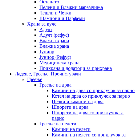
Останато
Пелени и Влажни марамчиња
Чешли и Четки
Шампони и Парфеми
Храна за куче
Адулт
Адулт (рефус)
Влажна храна
Влажна храна
Јуниор
Јуниор (Рефус)
Медицинска храна
Прихрана и додатоци за прихрана
Ладење, Греење, Прочистувачи
Греење
Греење на дрва
Камини на дрва со приклучок за парно
Котел на дрва со приклучок за парно
Печки и камини на дрва
Шпорети на дрва
Шпорети на дрва со приклучок за
парно
Греење на пелети
Камини на пелети
Камини на пелети со приклучок за