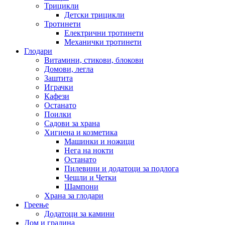
Трицикли
Детски трицикли
Тротинети
Електрични тротинети
Механички тротинети
Глодари
Витамини, стикови, блокови
Домови, легла
Заштита
Играчки
Кафези
Останато
Поилки
Садови за храна
Хигиена и козметика
Машинки и ножици
Нега на нокти
Останато
Пилевини и додатоци за подлога
Чешли и Четки
Шампони
Храна за глодари
Греење
Додатоци за камини
Дом и градина