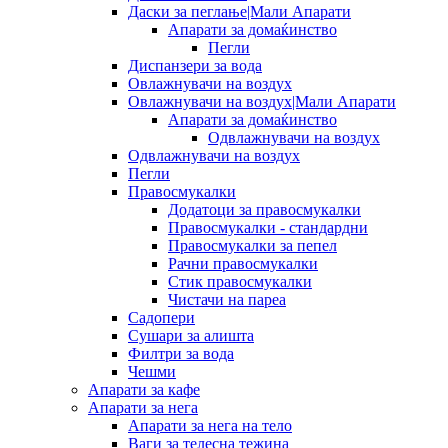
Даски за пеглање|Мали Апарати
Апарати за домаќинство
Пегли
Диспанзери за вода
Овлажнувачи на воздух
Овлажнувачи на воздух|Мали Апарати
Апарати за домаќинство
Одвлажнувачи на воздух
Одвлажнувачи на воздух
Пегли
Правосмукалки
Додатоци за правосмукалки
Правосмукалки - стандардни
Правосмукалки за пепел
Рачни правосмукалки
Стик правосмукалки
Чистачи на пареа
Садопери
Сушари за алишта
Филтри за вода
Чешми
Апарати за кафе
Апарати за нега
Апарати за нега на тело
Ваги за телесна тежина