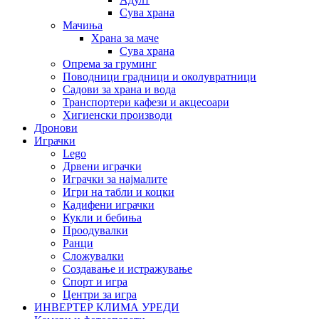
Сува храна
Мачиња
Храна за маче
Сува храна
Опрема за груминг
Поводници градници и околувратници
Садови за храна и вода
Транспортери кафези и акцесоари
Хигиенски производи
Дронови
Играчки
Lego
Дрвени играчки
Играчки за најмалите
Игри на табли и коцки
Кадифени играчки
Кукли и бебиња
Проодувалки
Ранци
Сложувалки
Создавање и истражување
Спорт и игра
Центри за игра
ИНВЕРТЕР КЛИМА УРЕДИ