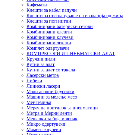
Кафемати
Клешти за кабел папучи
Клешти за отстранување на изолација од жица
Клешти за поп нитни
Комбинирани батериски сетови
Комбинирани клешти
Комбинирани клучеви
Комбинирани чекани
Комплет одвртувачи
КОМПРЕСОРИ И ПНЕВМАТСКИ АЛАТ
Кружни пили
Кутии за алат
Кутии за алат со тркала
Ласерски метра
Либели
Линиски ласери
Мали аголни брусилки
Машини за мелење месо
Менгемиња
Мерач на притисок за пневматици
Метра и Мерни ленти
Мешалки за боја и лепак
Микро одвртувачи
Момент клучеви
Мулти алати