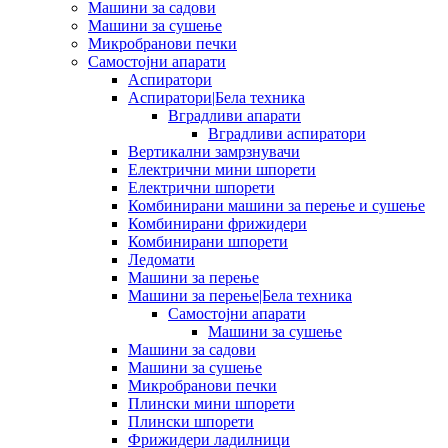
Машини за садови
Машини за сушење
Микробранови печки
Самостојни апарати
Аспиратори
Аспиратори|Бела техника
Вградливи апарати
Вградливи аспиратори
Вертикални замрзнувачи
Електрични мини шпорети
Електрични шпорети
Комбинирани машини за перење и сушење
Комбинирани фрижидери
Комбинирани шпорети
Ледомати
Машини за перење
Машини за перење|Бела техника
Самостојни апарати
Машини за сушење
Машини за садови
Машини за сушење
Микробранови печки
Плински мини шпорети
Плински шпорети
Фрижидери ладилници