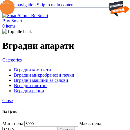
-31%
-23%
Skip to navigation
Skip to main content
Menu
0
items
Вградни апарати
Categories
Вградни комплети
Вградни микробранови печки
Вградни машини за садови
Вградни плотни
Вградни рерни
Close
По Цена
Мин. цена
Макс. цена
Филтер