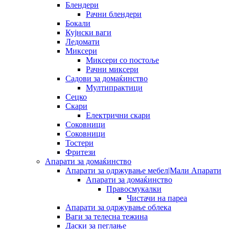
Блендери
Рачни блендери
Бокали
Кујнски ваги
Ледомати
Миксери
Миксери со постоље
Рачни миксери
Садови за домаќинство
Мултипрактици
Сецко
Скари
Електрични скари
Соковници
Соковници
Тостери
Фритези
Апарати за домаќинство
Апарати за одржување мебел|Мали Апарати
Апарати за домаќинство
Правосмукалки
Чистачи на пареа
Апарати за одржување облека
Ваги за телесна тежина
Даски за пеглање