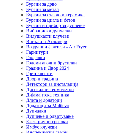
Бургии за дрво
Бургии за метал
Бургии за стакло и керамика
Бургии за цигла и бетон
Бургии и прибор за дупчење
Вибрациски дупчалки
Вилушкасти клучеви
Винкли и Агломери
Воздушни фритези - Air Fryer
Гарнитури
Глодалки
Големи аголни брусилки
Градина и Двор 2024
Грип клешти
Двор и градина
Детектори за инсталација
Дигитални термометри
Дијамантска техника
Длета и додатоци
Додатоци за Multievo
Дупчалки
Дупчење и одвртување
Електрични греалки
Имбус клучеви
Инспекциски ламби