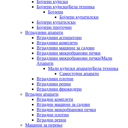
Бојлери кујнски
Бојлери кујнски|Бела техника
Бојлери
Бојлери купатилски
Бојлери купатилски
Бојлери проточни
Вградливи апарати
Вградливи аспиратори
Вградливи комплети
Вградливи машини за садови
Вградливи микробранови печки
Вградливи микробранови печки|Мали
Апарати
Мали кујнски апарати|Бела техника
Самостојни апарати
Вградливи плотни
Вградливи рерни
Вградливи фрижидери
Вградни апарати
Вградни комплети
Вградни машини за садови
Вградни микробранови печки
Вградни плотни
Вградни рерни
Машини за перење