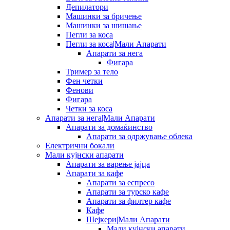
Депилатори
Машинки за бричење
Машинки за шишање
Пегли за коса
Пегли за коса|Мали Апарати
Апарати за нега
Фигара
Тример за тело
Фен четки
Фенови
Фигара
Четки за коса
Апарати за нега|Мали Апарати
Апарати за домаќинство
Апарати за одржување облека
Електрични бокали
Мали кујнски апарати
Апарати за варење јајца
Апарати за кафе
Апарати за еспресо
Апарати за турско кафе
Апарати за филтер кафе
Кафе
Шејкери|Мали Апарати
Мали кујнски апарати