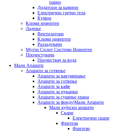
парно
Додатоци за камини
Електрични грејни тела
Ќумци
Клими инвертер
Ладење
Вентилатори
Клими инвертер
Разладувачи
Мулти Сплит Системи Инвертер
Прочистувачи
Прочиствач за вода
Мали Апарати
Апарати за готвење
Апарати за вакумирање
Апарати за готвење
Апарати за кафе
Апарати за пуканки
Апарати за сушење храна
Апарати за фонду|Мали Апарати
Мали кујнски апарати
Скари
Електрични скари
Фритези
Фритези