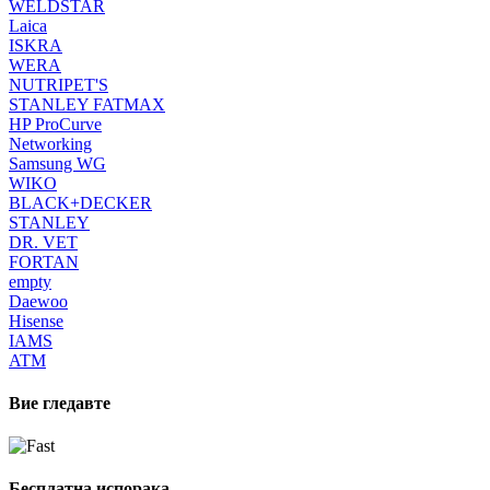
WELDSTAR
Laica
ISKRA
WERA
NUTRIPET'S
STANLEY FATMAX
HP ProCurve
Networking
Samsung WG
WIKO
BLACK+DECKER
STANLEY
DR. VET
FORTAN
empty
Daewoo
Hisense
IAMS
ATM
Вие гледавте
Бесплатна испорака