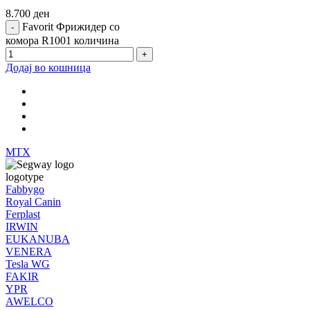
8.700
ден
Favorit Фрижидер со
комора R1001 количина
Додај во кошница
MTX
Fabbygo
Royal Canin
Ferplast
IRWIN
EUKANUBA
VENERA
Tesla WG
FAKIR
YPR
AWELCO