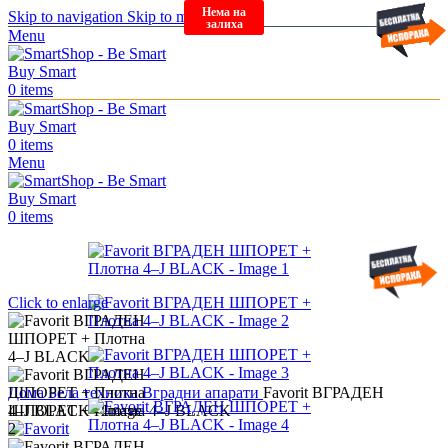
Нема на
Skip to navigation
Skip to main content
залиха
Menu
0
items
0
items
Menu
0
items
Click to enlarge
Дома
Бела техника
Вградни апарати
Favorit ВГРАДЕН
ШПОРЕТ + Плотна 4–J BLACK