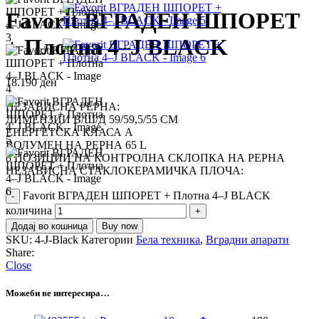
Favorit ВГРАДЕН ШПОРЕТ
+ Плотна 4–J BLACK
18.190
ден
НЕЗАВИСНА РЕРНА:
ДИМЕНЗИИ В/Ш/Д 59/59,5/55 CM
ЕНЕРГЕТСКА КЛАСА A
ВОЛУМЕН НА РЕРНА 65 L
8 ПОЗИЦИИ НА КОНТРОЛНА СКЛОПКА НА РЕРНА
НЕЗАВИСНА СТАКЛОКЕРАМИЧКА ПЛОЧА:
Favorit ВГРАДЕН ШПОРЕТ + Плотна 4–J BLACK
количина
Додај во кошница
Buy now
SKU:
4-J-Black
Категории
Бела техника
,
Вградни апарати
Share:
Close
Можеби ве интересира…