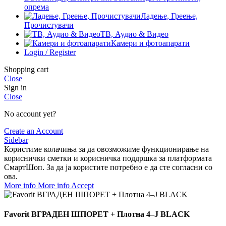
опрема
Ладење, Греење,
Прочистувачи
ТВ, Аудио & Видео
Камери и фотоапарати
Login / Register
Shopping cart
Close
Sign in
Close
No account yet?
Create an Account
Sidebar
Користиме колачиња за да овозможиме функционирање на
кориснички сметки и корисничка поддршка за платформата
СмартШоп. За да ја користите потребно е да сте согласни со
ова.
More info
More info
Accept
Favorit ВГРАДЕН ШПОРЕТ + Плотна 4–J BLACK