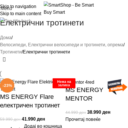
Skip to navigation
Menu
Skip to main content
Електрични тротинети
Дома
Велосипеди, Електрични велосипеди и тротинети, опрема
Тротинети
Електрични тротинети
Нема на
Нема на
залиха
залиха
-30%
-13%
-23%
MS ENERGY
MS ENERGY Flare
MENTOR
електричен тротинет
38.990
ден
44.990
ден
41.990
ден
59.990
ден
Прочитај повеќе
Додај во кошница