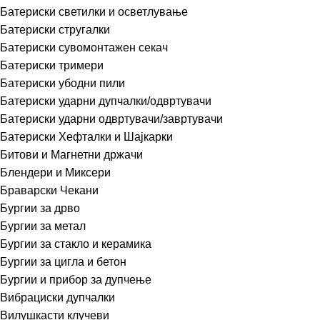
Батериски светилки и осветлување
Батериски стругалки
Батериски сувомонтажен секач
Батериски тримери
Батериски убодни пили
Батериски ударни дупчалки/одвртувачи
Батериски ударни одвртувачи/завртувачи
Батериски Хефталки и Шајкарки
Битови и Магнетни држачи
Блендери и Миксери
Браварски Чекани
Бургии за дрво
Бургии за метал
Бургии за стакло и керамика
Бургии за цигла и бетон
Бургии и прибор за дупчење
Вибрациски дупчалки
Вилушкасти клучеви