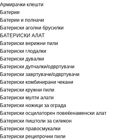
Армирачки клешти
Батерии
Батерии и полначи
Батериски аголни брусилки
БАТЕРИСКИ АЛАТ
Батериски верижни пили
Батериски глодалки
Батериски дувалки
Батериски дупчалки/одвртувачи
Батериски завртувачи/одвртувачи
Батериски комбинирани чекани
Батериски кружни пили
Батериски мулти алати
Батериски ножици за ограда
Батериски осцилаторен повеќенаменски алат
Батериски пиштоли за силикон
Батериски правосмукалки
Батериски реципрочни пили