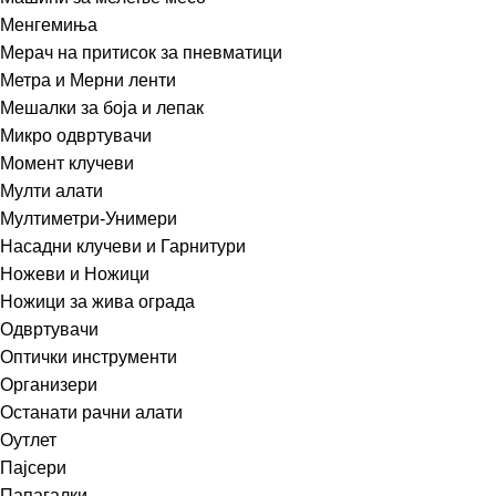
Менгемиња
Мерач на притисок за пневматици
Метра и Мерни ленти
Мешалки за боја и лепак
Микро одвртувачи
Момент клучеви
Мулти алати
Мултиметри-Унимери
Насадни клучеви и Гарнитури
Ножеви и Ножици
Ножици за жива ограда
Одвртувачи
Оптички инструменти
Организери
Останати рачни алати
Оутлет
Пајсери
Папагалки