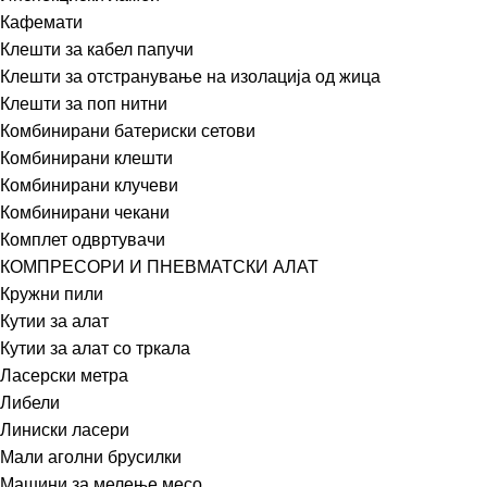
Кафемати
Клешти за кабел папучи
Клешти за отстранување на изолација од жица
Клешти за поп нитни
Комбинирани батериски сетови
Комбинирани клешти
Комбинирани клучеви
Комбинирани чекани
Комплет одвртувачи
КОМПРЕСОРИ И ПНЕВМАТСКИ АЛАТ
Кружни пили
Кутии за алат
Кутии за алат со тркала
Ласерски метра
Либели
Линиски ласери
Мали аголни брусилки
Машини за мелење месо