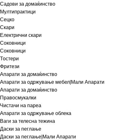
Садови за домаќинство
Мултипрактици
Сецко
Скари
Електрични скари
Соковници
Соковници
Тостери
Фритези
Апарати за домаќинство
Апарати за одржување мебел|Мали Апарати
Апарати за домаќинство
Правосмукалки
Чистачи на пареа
Апарати за одржување облека
Ваги за телесна тежина
Даски за пеглање
Даски за пеглање|Мали Апарати