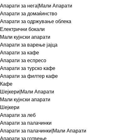
Апарати за нега|Мали Апарати
Апарати за домаќинство
Апарати за одржување облека
Електрични бокали
Мали кујнски апарати
Апарати за варење јајца
Апарати за кафе
Апарати за еспресо
Апарати за турско кафе
Апарати за филтер кафе
Кафе
Шејкери|Мали Апарати
Мали кујнски апарати
Шејкери
Апарати за леб
Апарати за палачинки
Апарати за палачинки|Мали Апарати
Апарати за готвење