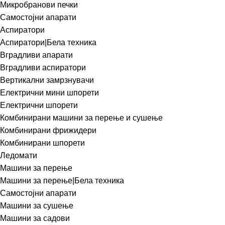
Микробранови печки
Самостојни апарати
Аспиратори
Аспиратори|Бела техника
Вградливи апарати
Вградливи аспиратори
Вертикални замрзнувачи
Електрични мини шпорети
Електрични шпорети
Комбинирани машини за перење и сушење
Комбинирани фрижидери
Комбинирани шпорети
Ледомати
Машини за перење
Машини за перење|Бела техника
Самостојни апарати
Машини за сушење
Машини за садови