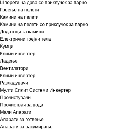
Шпорети на дрва со приклучок за парно
Греење на пелети
Камини на пелети
Камини на пелети со приклучок за парно
Додатоци за камини
Електрични грејни тела
Ќумци
Клими инвертер
Ладење
Вентилатори
Клими инвертер
Разладувачи
Мулти Сплит Системи Инвертер
Прочистувачи
Прочиствач за вода
Мали Апарати
Апарати за готвење
Апарати за вакумирање