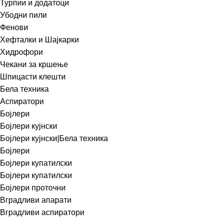
Турпии и додатоци
Убодни пили
Фенови
Хефталки и Шајкарки
Хидрофори
Чекани за кршење
Шпицасти клешти
Бела техника
Аспиратори
Бојлери
Бојлери кујнски
Бојлери кујнски|Бела техника
Бојлери
Бојлери купатилски
Бојлери купатилски
Бојлери проточни
Вградливи апарати
Вградливи аспиратори