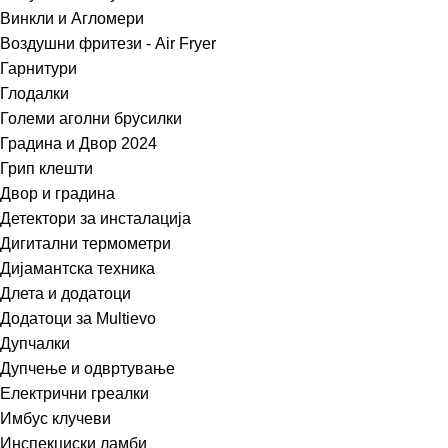
Винкли и Агломери
Воздушни фритези - Air Fryer
Гарнитури
Глодалки
Големи аголни брусилки
Градина и Двор 2024
Грип клешти
Двор и градина
Детектори за инсталација
Дигитални термометри
Дијамантска техника
Длета и додатоци
Додатоци за Multievo
Дупчалки
Дупчење и одвртување
Електрични греалки
Имбус клучеви
Инспекциски ламби