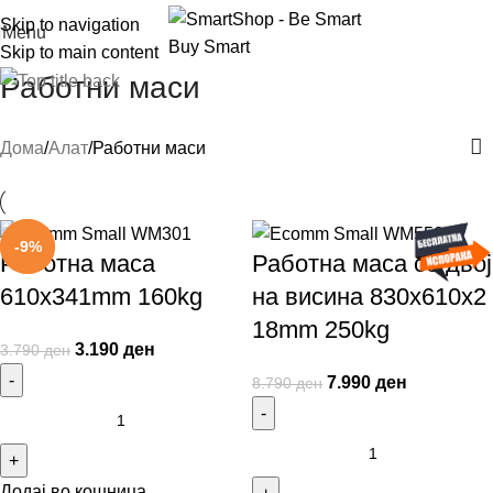
Skip to navigation
Menu
Skip to main content
Работни маси
Дома
Алат
Работни маси
-16%
-9%
Работна маса
Работна маса со двој
610x341mm 160kg
на висина 830x610x2
18mm 250kg
3.190
ден
3.790
ден
7.990
ден
8.790
ден
Додај во кошница