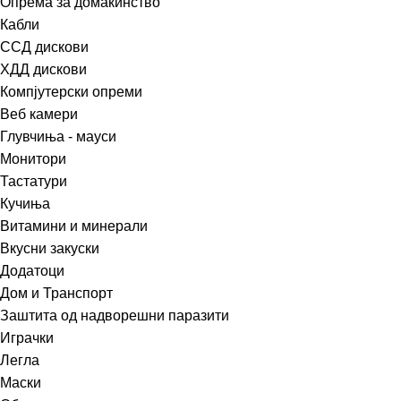
Опрема за домаќинство
Кабли
ССД дискови
ХДД дискови
Компјутерски опреми
Веб камери
Глувчиња - мауси
Монитори
Тастатури
Кучиња
Витамини и минерали
Вкусни закуски
Додатоци
Дом и Транспорт
Заштита од надворешни паразити
Играчки
Легла
Маски