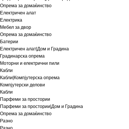
Опрема за домаќинство
Електричен алат
Електрика
Мебел за двор
Опрема за домаќинство
Батерии
Електричен алат|Дом и Градина
Градинарска опрема
Моторни и електрични пили
Кабли
Кабли|Компјутерска опрема
Компјутерски делови
Кабли
Парфеми за простории
Парфеми за простории|Дом и Градина
Опрема за домаќинство
Разно
Разно