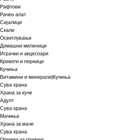
Рафтови
Рачен алат
Сијалици
Скали
Осветлување
Домашни миленици
Играчки и акцесоари
Кревети и перници
Кучиња
Витамини и минерали|Кучиња
Сува храна
Храна за куче
Адулт
Сува храна
Мачиња
Храна за маче
Сува храна
Опрема за груминг