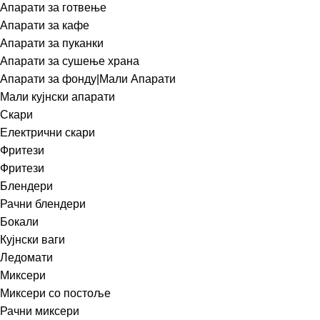
Апарати за готвење
Апарати за кафе
Апарати за пуканки
Апарати за сушење храна
Апарати за фонду|Мали Апарати
Мали кујнски апарати
Скари
Електрични скари
Фритези
Фритези
Блендери
Рачни блендери
Бокали
Кујнски ваги
Ледомати
Миксери
Миксери со постоље
Рачни миксери