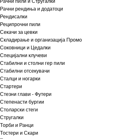
Рачни пили и Стругалки
Рачни рендиња и додатоци
Рендисалки
Реципрочни пили
Секачи за цевки
Складирање и организација Промо
Соковници и Цедалки
Специјални клучеви
Стабилни и столни гер пили
Стабилни отсекувачи
Сталци и ногарки
Стартери
Стезни глави - Футери
Степенасти бургии
Столарски стеги
Стругалки
Торби и Ранци
Тостери и Скари