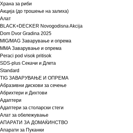
Храна за риби
Акција (до трошење на залиха)
Алат
BLACK+DECKER Novogodisna Akcija
Dom Dvor Gradina 2025
MIG/MAG Заварување и опрема
MMA Заварување и опрема
Peraci pod visok pritisok
SDS-plus Секачи и Длета
Standard
TIG ЗАВАРУВАЊЕ И ОПРЕМА
Абразивни дискови за сечење
Абрихтери и Дихтови
Адаптери
Адаптери за столарски стеги
Алат за обележување
АПАРАТИ ЗА ДОМАЌИНСТВО
Апарати за Пуканки