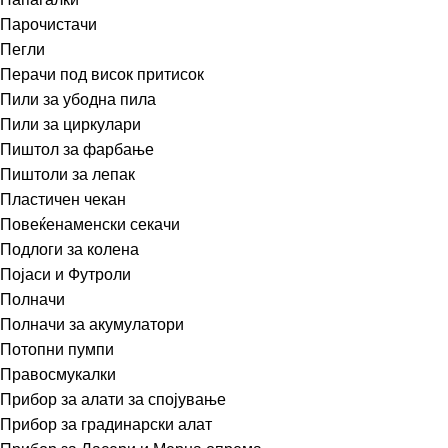
Парочистачи
Пегли
Перачи под висок притисок
Пили за убодна пила
Пили за циркулари
Пиштол за фарбање
Пиштоли за лепак
Пластичен чекан
Повеќенаменски секачи
Подлоги за колена
Појаси и Футроли
Полначи
Полначи за акумулатори
Потопни пумпи
Правосмукалки
Прибор за алати за спојување
Прибор за градинарски алат