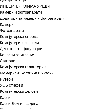
Центри за игра
ИНВЕРТЕР КЛИМА УРЕДИ
Камери и фотоапарати
Додатоци за камери и фотоапарати
Камери
Фотоапарати
Компјутерска опрема
Компјутери и конзоли
Деск топ конфигурации
Конзоли за играње
Лаптопи
Компјутерска галантерија
Мемориски картички и читачи
Рутери
УСБ стикови
Компјутерски делови
Кабли
Кабли|Дом и Градина