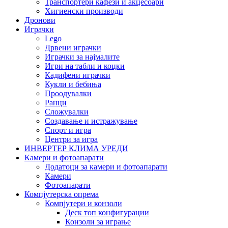
Транспортери кафези и акцесоари
Хигиенски производи
Дронови
Играчки
Lego
Дрвени играчки
Играчки за најмалите
Игри на табли и коцки
Кадифени играчки
Кукли и бебиња
Проодувалки
Ранци
Сложувалки
Создавање и истражување
Спорт и игра
Центри за игра
ИНВЕРТЕР КЛИМА УРЕДИ
Камери и фотоапарати
Додатоци за камери и фотоапарати
Камери
Фотоапарати
Компјутерска опрема
Компјутери и конзоли
Деск топ конфигурации
Конзоли за играње