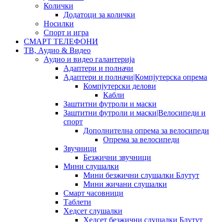
Колички
Додатоци за колички
Носилки
Спорт и игра
СМАРТ ТЕЛЕФОНИ
ТВ, Аудио & Видео
Аудио и видео галантерија
Адаптери и полначи
Адаптери и полначи|Компјутерска опрема
Компјутерски делови
Кабли
Заштитни футроли и маски
Заштитни футроли и маски|Велосипеди и
спорт
Дополнителна опрема за велосипеди
Опрема за велосипеди
Звучници
Безжични звучници
Мини слушалки
Мини безжични слушалки Блутут
Мини жичани слушалки
Смарт часовници
Таблети
Хедсет слушалки
Хедсет безжични слушалки Блутут