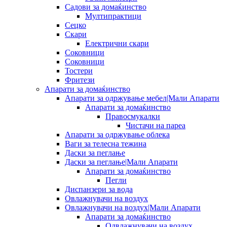
Садови за домаќинство
Мултипрактици
Сецко
Скари
Електрични скари
Соковници
Соковници
Тостери
Фритези
Апарати за домаќинство
Апарати за одржување мебел|Мали Апарати
Апарати за домаќинство
Правосмукалки
Чистачи на пареа
Апарати за одржување облека
Ваги за телесна тежина
Даски за пеглање
Даски за пеглање|Мали Апарати
Апарати за домаќинство
Пегли
Диспанзери за вода
Овлажнувачи на воздух
Овлажнувачи на воздух|Мали Апарати
Апарати за домаќинство
Одвлажнувачи на воздух