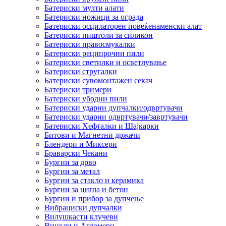
Батериски мулти алати
Батериски ножици за ограда
Батериски осцилаторен повеќенаменски алат
Батериски пиштоли за силикон
Батериски правосмукалки
Батериски реципрочни пили
Батериски светилки и осветлување
Батериски стругалки
Батериски сувомонтажен секач
Батериски тримери
Батериски убодни пили
Батериски ударни дупчалки/одвртувачи
Батериски ударни одвртувачи/завртувачи
Батериски Хефталки и Шајкарки
Битови и Магнетни држачи
Блендери и Миксери
Браварски Чекани
Бургии за дрво
Бургии за метал
Бургии за стакло и керамика
Бургии за цигла и бетон
Бургии и прибор за дупчење
Вибрациски дупчалки
Вилушкасти клучеви
Винкли и Агломери