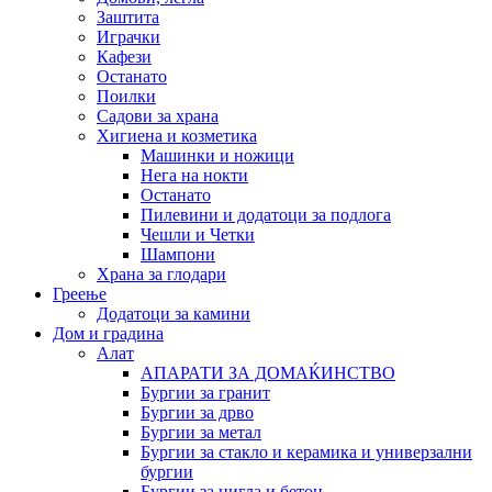
Заштита
Играчки
Кафези
Останато
Поилки
Садови за храна
Хигиена и козметика
Машинки и ножици
Нега на нокти
Останато
Пилевини и додатоци за подлога
Чешли и Четки
Шампони
Храна за глодари
Греење
Додатоци за камини
Дом и градина
Алат
АПАРАТИ ЗА ДОМАЌИНСТВО
Бургии за гранит
Бургии за дрво
Бургии за метал
Бургии за стакло и керамика и универзални
бургии
Бургии за цигла и бетон