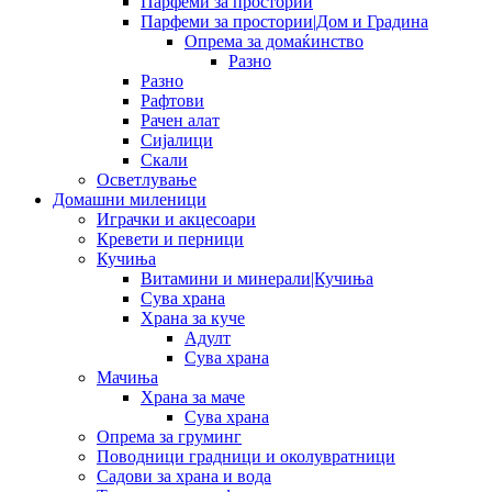
Парфеми за простории
Парфеми за простории|Дом и Градина
Опрема за домаќинство
Разно
Разно
Рафтови
Рачен алат
Сијалици
Скали
Осветлување
Домашни миленици
Играчки и акцесоари
Кревети и перници
Кучиња
Витамини и минерали|Кучиња
Сува храна
Храна за куче
Адулт
Сува храна
Мачиња
Храна за маче
Сува храна
Опрема за груминг
Поводници градници и околувратници
Садови за храна и вода