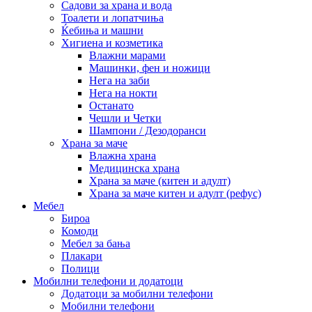
Садови за храна и вода
Тоалети и лопатчиња
Ќебиња и машни
Хигиена и козметика
Влажни марами
Машинки, фен и ножици
Нега на заби
Нега на нокти
Останато
Чешли и Четки
Шампони / Дезодоранси
Храна за маче
Влажна храна
Медицинска храна
Храна за маче (китен и адулт)
Храна за маче китен и адулт (рефус)
Мебел
Бироа
Комоди
Мебел за бања
Плакари
Полици
Мобилни телефони и додатоци
Додатоци за мобилни телефони
Мобилни телефони