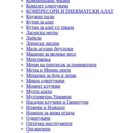
Комбинирани чекани
Комплет одвртувачи
КОМПРЕСОРИ И ПНЕВМАТСКИ АЛАТ
Кружни пили
Кутии за алат
Кутии за алат со тркала
Ласерски метра
Либели
Линиски ласери
Мали аголни брусилки
Машини за мелење месо
Менгемиња
Мерач на притисок за пневматици
Метра и Мерни ленти
Мешалки за боја и лепак
Микро одвртувачи
Момент клучеви
Мулти алати
Мултиметри-Унимери
Насадни клучеви и Гарнитури
Ножеви и Ножици
Ножици за жива ограда
Одвртувачи
Оптички инструменти
Организери