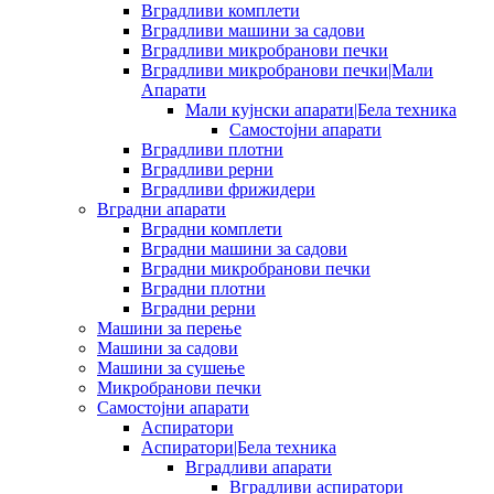
Вградливи комплети
Вградливи машини за садови
Вградливи микробранови печки
Вградливи микробранови печки|Мали
Апарати
Мали кујнски апарати|Бела техника
Самостојни апарати
Вградливи плотни
Вградливи рерни
Вградливи фрижидери
Вградни апарати
Вградни комплети
Вградни машини за садови
Вградни микробранови печки
Вградни плотни
Вградни рерни
Машини за перење
Машини за садови
Машини за сушење
Микробранови печки
Самостојни апарати
Аспиратори
Аспиратори|Бела техника
Вградливи апарати
Вградливи аспиратори