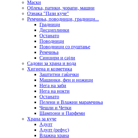
Маски
Облека, патики, чорапи, машни
Ознака "Пази куче"
Ремчиња, поводници, градници...
Градници
Дисциплинки
Останато
Поводници
Поводници со пуштање
Ремчиња
Синџири и сајли
Садови за храна и вода
Хигиена и козметика
Заштитни гаќички
Машинки, фен и ножици
Нега на заби
Нега на нокти
Останато
Пелени и Влажни марамчиња
Чешли и Четки
Шампони и Парфеми
Храна за куче
Адулт
Адулт (рефус)
Влажна храна