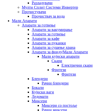
Разладувачи
Мулти Сплит Системи Инвертер
Прочистувачи
Прочиствач за вода
Мали Апарати
Апарати за готвење
Апарати за вакумирање
Апарати за готвење
Апарати за кафе
Апарати за пуканки
Апарати за сушење храна
Апарати за фонду|Мали Апарати
Мали кујнски апарати
Скари
Електрични скари
Фритези
Фритези
Блендери
Рачни блендери
Бокали
Кујнски ваги
Ледомати
Миксери
Миксери со постоље
Рачни миксери