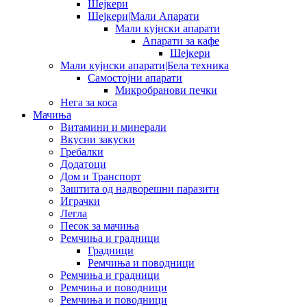
Шејкери
Шејкери|Мали Апарати
Мали кујнски апарати
Апарати за кафе
Шејкери
Мали кујнски апарати|Бела техника
Самостојни апарати
Микробранови печки
Нега за коса
Мачиња
Витамини и минерали
Вкусни закуски
Гребалки
Додатоци
Дом и Транспорт
Заштита од надворешни паразити
Играчки
Легла
Песок за мачиња
Ремчиња и градници
Градници
Ремчиња и поводници
Ремчиња и градници
Ремчиња и поводници
Ремчиња и поводници