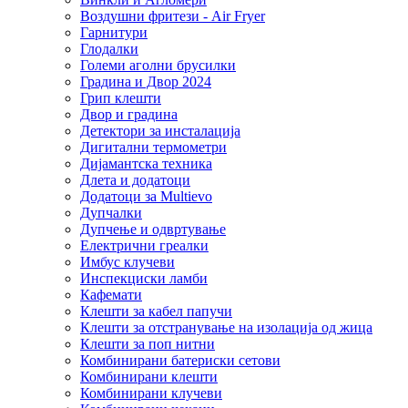
Воздушни фритези - Air Fryer
Гарнитури
Глодалки
Големи аголни брусилки
Градина и Двор 2024
Грип клешти
Двор и градина
Детектори за инсталација
Дигитални термометри
Дијамантска техника
Длета и додатоци
Додатоци за Multievo
Дупчалки
Дупчење и одвртување
Електрични греалки
Имбус клучеви
Инспекциски ламби
Кафемати
Клешти за кабел папучи
Клешти за отстранување на изолација од жица
Клешти за поп нитни
Комбинирани батериски сетови
Комбинирани клешти
Комбинирани клучеви