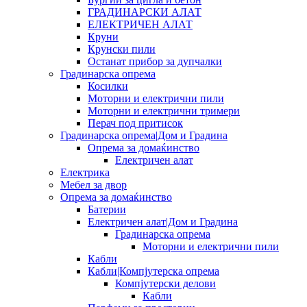
ГРАДИНАРСКИ АЛАТ
ЕЛЕКТРИЧЕН АЛАТ
Круни
Крунски пили
Останат прибор за дупчалки
Градинарска опрема
Косилки
Моторни и електрични пили
Моторни и електрични тримери
Перач под притисок
Градинарска опрема|Дом и Градина
Опрема за домаќинство
Електричен алат
Електрика
Мебел за двор
Опрема за домаќинство
Батерии
Електричен алат|Дом и Градина
Градинарска опрема
Моторни и електрични пили
Кабли
Кабли|Компјутерска опрема
Компјутерски делови
Кабли