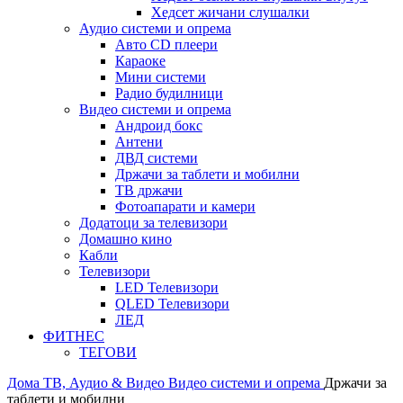
Хедсет жичани слушалки
Аудио системи и опрема
Авто CD плеери
Караоке
Мини системи
Радио будилници
Видео системи и опрема
Андроид бокс
Антени
ДВД системи
Држачи за таблети и мобилни
ТВ држачи
Фотоапарати и камери
Додатоци за телевизори
Домашно кино
Кабли
Телевизори
LED Телевизори
QLED Телевизори
ЛЕД
ФИТНЕС
ТЕГОВИ
Дома
ТВ, Аудио & Видео
Видео системи и опрема
Држачи за
таблети и мобилни