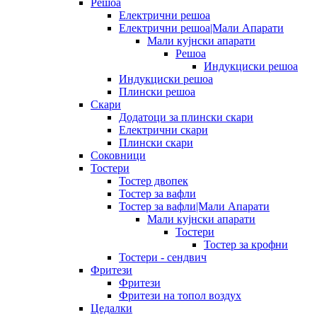
Решоа
Електрични решоа
Електрични решоа|Мали Апарати
Мали кујнски апарати
Решоа
Индукциски решоа
Индукциски решоа
Плински решоа
Скари
Додатоци за плински скари
Електрични скари
Плински скари
Соковници
Тостери
Тостер двопек
Тостер за вафли
Тостер за вафли|Мали Апарати
Мали кујнски апарати
Тостери
Тостер за крофни
Тостери - сендвич
Фритези
Фритези
Фритези на топол воздух
Цедалки