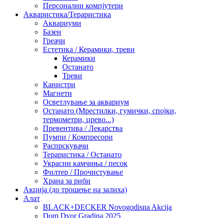
Персонални компјутери
Акваристика/Тераристика
Аквариуми
Базен
Греачи
Естетика / Керамики, треви
Керамики
Останато
Треви
Канистри
Магнети
Осветлување за аквариум
Останато (Мрестилки, гумички, спојки,
термометри, црево...)
Превентива / Лекарства
Пумпи / Компресори
Распрскувачи
Тераристика / Останато
Украсни камчиња / песок
Филтер / Прочистување
Храна за риби
Акција (до трошење на залиха)
Алат
BLACK+DECKER Novogodisna Akcija
Dom Dvor Gradina 2025