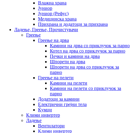
Влажна храна
Јуниор
Јуниор (Рефус)
Медицинска храна
Прихрана и додатоци за прихрана
Ладење, Греење, Прочистувачи
Греење
Греење на дрва
Камини на дрва со приклучок за парно
Котел на дрва со приклучок за парно
Печки и камини на дрва
Шпорети на дрва
Шпорети на дрва со приклучок за
парно
Греење на пелети
Камини на пелети
Камини на пелети со приклучок за
парно
Додатоци за камини
Електрични грејни тела
Ќумци
Клими инвертер
Ладење
Вентилатори
Клими инвертер