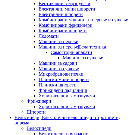
Вертикални замрзнувачи
Електрични мини шпорети
Електрични шпорети
Комбинирани машини за перење и сушење
Комбинирани фрижидери
Комбинирани шпорети
Ледомати
Машини за перење
Машини за перење|Бела техника
Самостојни апарати
Машини за сушење
Машини за садови
Машини за сушење
Микробранови печки
Плински мини шпорети
Плински шпорети
Фрижидери ладилници
Хоризонтални замрзнувачи
Фрижидери
Хоризонтални замрзнувачи
Шпорети
Велосипеди, Електрични велосипеди и тротинети,
опрема
Велосипеди
Велосипеди за возрасни