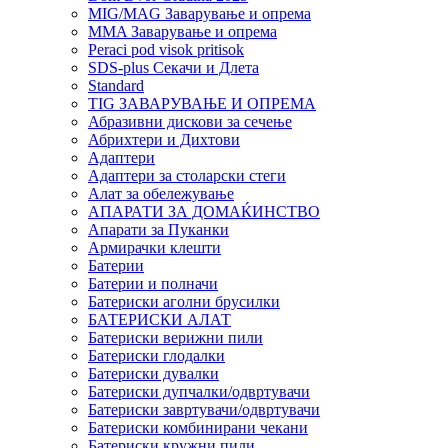
MIG/MAG Заварување и опрема
MMA Заварување и опрема
Peraci pod visok pritisok
SDS-plus Секачи и Длета
Standard
TIG ЗАВАРУВАЊЕ И ОПРЕМА
Абразивни дискови за сечење
Абрихтери и Дихтови
Адаптери
Адаптери за столарски стеги
Алат за обележување
АПАРАТИ ЗА ДОМАЌИНСТВО
Апарати за Пуканки
Армирачки клешти
Батерии
Батерии и полначи
Батериски аголни брусилки
БАТЕРИСКИ АЛАТ
Батериски верижни пили
Батериски глодалки
Батериски дувалки
Батериски дупчалки/одвртувачи
Батериски завртувачи/одвртувачи
Батериски комбинирани чекани
Батериски кружни пили