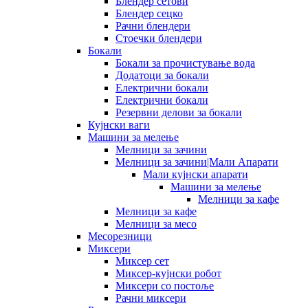
Блендер сетови
Блендер сецко
Рачни блендери
Стоечки блендери
Бокали
Бокали за прочистување вода
Додатоци за бокали
Електрични бокали
Електрични бокали
Резервни делови за бокали
Кујнски ваги
Машини за мелење
Мелници за зачини
Мелници за зачини|Мали Апарати
Мали кујнски апарати
Машини за мелење
Мелници за кафе
Мелници за кафе
Мелници за месо
Месорезници
Миксери
Миксер сет
Миксер-кујнски робот
Миксери со постоље
Рачни миксери