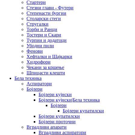
Стартери
Стезни глави - Футери
Степенасти бургии
Столарски стеги
Стругалки
Торби и Ранци
Тостери и Скари
Турпии и додатоци
Убодни пили
Фенови
Хефталки и Шајкарки
Хидрофори
Чекани за кршење
Шпицасти клешти
Бела техника
Аспиратори
Бојлери
Бојлери кујнски
Бојлери кујнски|Бела техника
Бојлери
Бојлери купатилски
Бојлери купатилски
Бојлери проточни
Вградливи апарати
Вградливи аспиратори