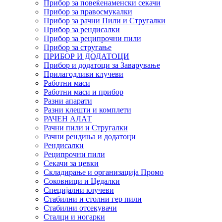
Прибор за повеќенаменски секачи
Прибор за правосмукалки
Прибор за рачни Пили и Стругалки
Прибор за рендисалки
Прибор за реципрочни пили
Прибор за стругање
ПРИБОР И ДОДАТОЦИ
Прибор и додатоци за Заварување
Прилагодливи клучеви
Работни маси
Работни маси и прибор
Разни апарати
Разни клешти и комплети
РАЧЕН АЛАТ
Рачни пили и Стругалки
Рачни рендиња и додатоци
Рендисалки
Реципрочни пили
Секачи за цевки
Складирање и организација Промо
Соковници и Цедалки
Специјални клучеви
Стабилни и столни гер пили
Стабилни отсекувачи
Сталци и ногарки