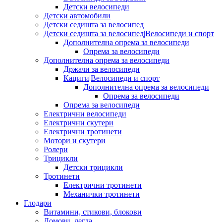
Детски велосипеди
Детски автомобили
Детски седишта за велосипед
Детски седишта за велосипед|Велосипеди и спорт
Дополнителна опрема за велосипеди
Опрема за велосипеди
Дополнителна опрема за велосипеди
Држачи за велосипеди
Кациги|Велосипеди и спорт
Дополнителна опрема за велосипеди
Опрема за велосипеди
Опрема за велосипеди
Електрични велосипеди
Електрични скутери
Електрични тротинети
Мотори и скутери
Ролери
Трицикли
Детски трицикли
Тротинети
Електрични тротинети
Механички тротинети
Глодари
Витамини, стикови, блокови
Домови, легла