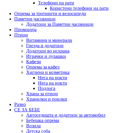
Телефони на рати
Користени телефони на рати
Опрема за тротинети и велосипеди
Паметни часовници
Додатоци за Паметни часовници
Промоција
Птици
Витамини и минерали
Гнезда и додатоци
Додатоци во исхрана
Играчки и лулашки
Кафези
Опрема за кафез
Хигиена и козметика
Нега на нокти
Нега на нокти
Подлога
Храна за птици
Хранилки и поилки
Разно
СЕ ЗА БЕБЕ
Автоседишта и додатоци за автомобил
Бебешка опрема
Возила
Детска соба