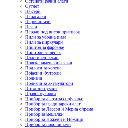
Останати рачни алати
Оутлет
Пајсери
Папагалки
Парочистачи
Пегли
Перачи под висок притисок
Пили за убодна пила
Пили за циркулари
Пиштол за фарбање
Пиштоли за лепак
Пластичен чекан
Повеќенаменски секачи
Подлоги за колена
Појаси и Футроли
Полначи
Полначи за акумулатори
Потопни пумпи
Правосмукалки
Прибор за алати за спојување
Прибор за градинарски алат
Прибор за Ласери и Мерна опрема
Прибор за мешалки
Прибор за Ножеви и Ножици
Прибор за парочистачи