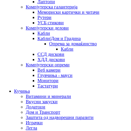
Лаптопи
Компјутерска галантерија
Мемориски картички и читачи
Рутери
УСБ стикови
Компјутерски делови
Кабли
Кабли|Дом и Градина
Опрема за домаќинство
Кабли
ССД дискови
ХДД дискови
Компјутерски опреми
Веб камери
Глувчиња - мауси
Монитори
Тастатури
Кучиња
Витамини и минерали
Вкусни закуски
Додатоци
Дом и Транспорт
Заштита од надворешни паразити
Играчки
Легла