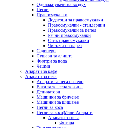
Одвлажнувачи на воздух
Пегли
Правосмукалки
Додатоци за правосмукалки
Правосмукалки - стандардни
Правосмукалки за пепел
Рачни правосмукалки
Стик правосмукалки
Чистачи на пареа
Садопери
Сушари за алишта
Филтри за вода
Чешми
Апарати за кафе
Апарати за нега
Апарати за нега на тело
Ваги за телесна тежина
Депилатори
Машинки за бричење
Машинки за шишање
Пегли за коса
Пегли за коса|Мали Апарати
Апарати за нега
Фигара
Тример за тело