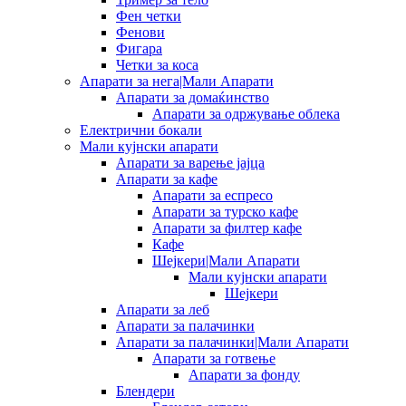
Фен четки
Фенови
Фигара
Четки за коса
Апарати за нега|Мали Апарати
Апарати за домаќинство
Апарати за одржување облека
Електрични бокали
Мали кујнски апарати
Апарати за варење јајца
Апарати за кафе
Апарати за еспресо
Апарати за турско кафе
Апарати за филтер кафе
Кафе
Шејкери|Мали Апарати
Мали кујнски апарати
Шејкери
Апарати за леб
Апарати за палачинки
Апарати за палачинки|Мали Апарати
Апарати за готвење
Апарати за фонду
Блендери