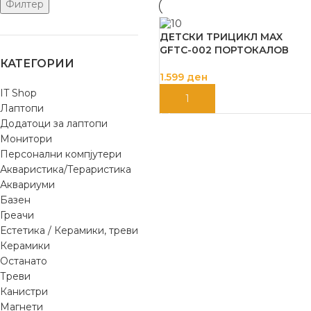
Филтер
ДЕТСКИ ТРИЦИКЛ MAX
GFTC-002 ПОРТОКАЛОВ
КАТЕГОРИИ
1.599
ден
IT Shop
ДОДАЈ ВО КОШНИЦА
Лаптопи
Додатоци за лаптопи
Монитори
Персонални компјутери
Акваристика/Тераристика
Аквариуми
Базен
Греачи
Естетика / Керамики, треви
Керамики
Останато
Треви
Канистри
Магнети