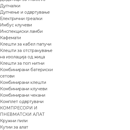
Дупчалки
Дупчење и одвртување
Електрични греалки
Имбус клучеви
Инспекциски ламби
Кафемати
Клешти за кабел папучи
Клешти за отстранување
на изолација од жица
Клешти за поп нитни
Комбинирани батериски
сетови
Комбинирани клешти
Комбинирани клучеви
Комбинирани чекани
Комплет одвртувачи
КОМПРЕСОРИ И
ПНЕВМАТСКИ АЛАТ
Кружни пили
Кутии за алат