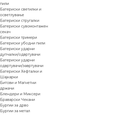
пили
Батериски светилки и
осветлување
Батериски стругалки
Батериски сувомонтажен
секач
Батериски тримери
Батериски убодни пили
Батериски ударни
дупчалки/одвртувачи
Батериски ударни
одвртувачи/завртувачи
Батериски Хефталки и
Шајкарки
Битови и Магнетни
држачи
Блендери и Миксери
Браварски Чекани
Бургии за дрво
Бургии за метал