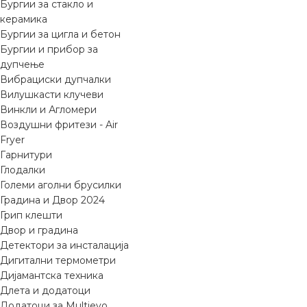
Бургии за стакло и
керамика
Бургии за цигла и бетон
Бургии и прибор за
дупчење
Вибрациски дупчалки
Вилушкасти клучеви
Винкли и Агломери
Воздушни фритези - Air
Fryer
Гарнитури
Глодалки
Големи аголни брусилки
Градина и Двор 2024
Грип клешти
Двор и градина
Детектори за инсталација
Дигитални термометри
Дијамантска техника
Длета и додатоци
Додатоци за Multievo