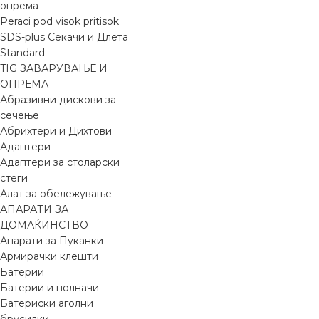
опрема
Peraci pod visok pritisok
SDS-plus Секачи и Длета
Standard
TIG ЗАВАРУВАЊЕ И
ОПРЕМА
Абразивни дискови за
сечење
Абрихтери и Дихтови
Адаптери
Адаптери за столарски
стеги
Алат за обележување
АПАРАТИ ЗА
ДОМАЌИНСТВО
Апарати за Пуканки
Армирачки клешти
Батерии
Батерии и полначи
Батериски аголни