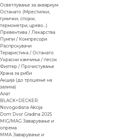
Осветлување за аквариум
Останато (Мрестилки,
гумички, спојки,
термометри, црево...)
Превентива / Лекарства
Пумпи / Компресори
Распрскувачи
Тераристика / Останато
Украсни камчиња / песок
Филтер / Прочистување
Храна за риби
Акција (до трошење на
залиха)
Алат
BLACK+DECKER
Novogodisna Akcija
Dom Dvor Gradina 2025
MIG/MAG Заварување и
опрема
MMA Заварување и