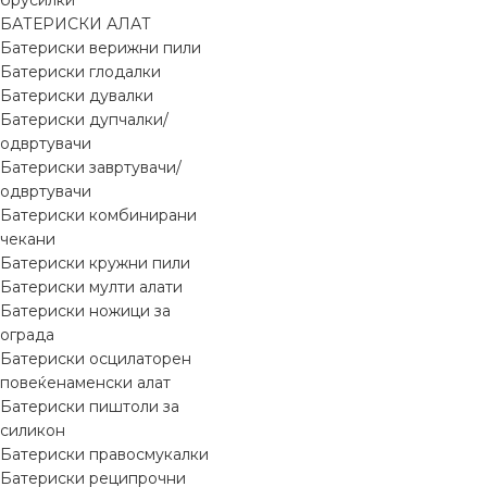
брусилки
БАТЕРИСКИ АЛАТ
Батериски верижни пили
Батериски глодалки
Батериски дувалки
Батериски дупчалки/
одвртувачи
Батериски завртувачи/
одвртувачи
Батериски комбинирани
чекани
Батериски кружни пили
Батериски мулти алати
Батериски ножици за
ограда
Батериски осцилаторен
повеќенаменски алат
Батериски пиштоли за
силикон
Батериски правосмукалки
Батериски реципрочни