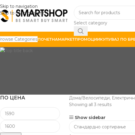
Skip to navigation
Skip to main content
Select category
rowse Categories
ПОЧЕТНА
МАРКЕТ
ПРОМОЦИИ
КУПУВАЈ ПО БР
ПО ЦЕНА
Дома
Велосипеди, Електричн
Showing all 3 results
Show sidebar