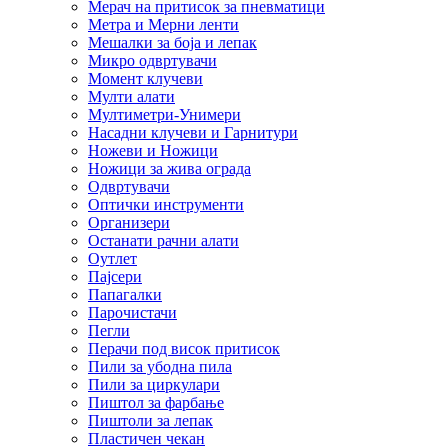
Мерач на притисок за пневматици
Метра и Мерни ленти
Мешалки за боја и лепак
Микро одвртувачи
Момент клучеви
Мулти алати
Мултиметри-Унимери
Насадни клучеви и Гарнитури
Ножеви и Ножици
Ножици за жива ограда
Одвртувачи
Оптички инструменти
Организери
Останати рачни алати
Оутлет
Пајсери
Папагалки
Парочистачи
Пегли
Перачи под висок притисок
Пили за убодна пила
Пили за циркулари
Пиштол за фарбање
Пиштоли за лепак
Пластичен чекан