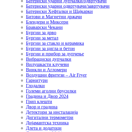
Батериски ударни дупчалки/одвртувачи
Батериски ударни одвртувачи/завртувачи
Батериски Хефталки и Шајкарки
Битови и Магнетни држачи
Блендери и Миксери
Браварски Чекани
Бургии за дрво
Бургии за метал
Бургии за стакло и керамика
Бургии за цигла и бетон
Бургии и прибор за дупчење
Вибрациски дупчалки
Вилушкасти клучеви
Винкли и Агломери
Воздушни фритези – Air Fryer
Гарнитури
Глодалки
Големи аголни брусилки
Градина и Двор 2024
Грип клешти
Двор и градина
Детектори за инсталација
Дигитални термометри
Дијамантска техника
Длета и додатоци