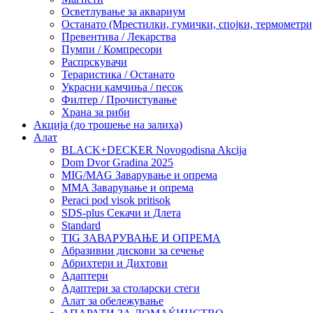
Осветлување за аквариум
Останато (Мрестилки, гумички, спојки, термометр
Превентива / Лекарства
Пумпи / Компресори
Распрскувачи
Тераристика / Останато
Украсни камчиња / песок
Филтер / Прочистување
Храна за риби
Акција (до трошење на залиха)
Алат
BLACK+DECKER Novogodisna Akcija
Dom Dvor Gradina 2025
MIG/MAG Заварување и опрема
MMA Заварување и опрема
Peraci pod visok pritisok
SDS-plus Секачи и Длета
Standard
TIG ЗАВАРУВАЊЕ И ОПРЕМА
Абразивни дискови за сечење
Абрихтери и Дихтови
Адаптери
Адаптери за столарски стеги
Алат за обележување