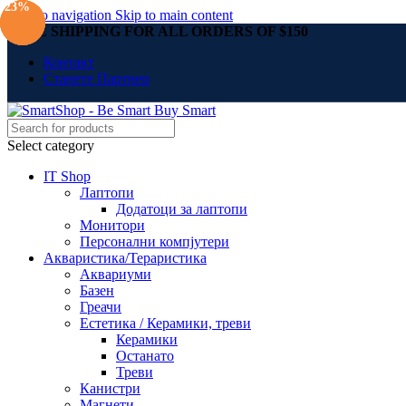
-23%
-23%
-23%
Skip to navigation
Skip to main content
FREE SHIPPING FOR ALL ORDERS OF $150
Контакт
Станете Партнер
Select category
IT Shop
Лаптопи
Додатоци за лаптопи
Монитори
Персонални компјутери
Акваристика/Тераристика
Аквариуми
Базен
Греачи
Естетика / Керамики, треви
Керамики
Останато
Треви
Канистри
Магнети