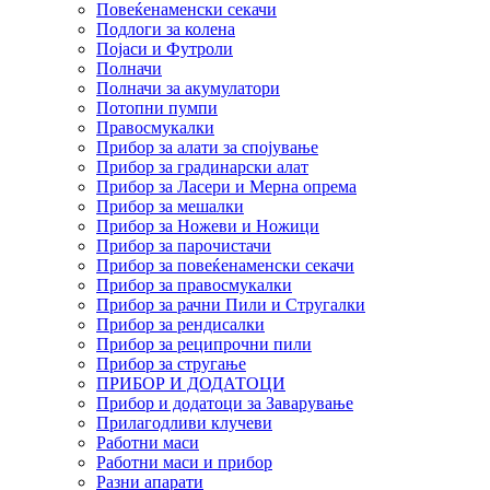
Повеќенаменски секачи
Подлоги за колена
Појаси и Футроли
Полначи
Полначи за акумулатори
Потопни пумпи
Правосмукалки
Прибор за алати за спојување
Прибор за градинарски алат
Прибор за Ласери и Мерна опрема
Прибор за мешалки
Прибор за Ножеви и Ножици
Прибор за парочистачи
Прибор за повеќенаменски секачи
Прибор за правосмукалки
Прибор за рачни Пили и Стругалки
Прибор за рендисалки
Прибор за реципрочни пили
Прибор за стругање
ПРИБОР И ДОДАТОЦИ
Прибор и додатоци за Заварување
Прилагодливи клучеви
Работни маси
Работни маси и прибор
Разни апарати