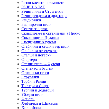
Разни клешти и комплети
РАЧЕН АЛАТ
Рачни пили и Стругалки
Рачни рендиња и додатоци
Рендисалки
Реципрочни пили
Секачи за цевки
Складирање и организација Промо
Соковници и Цедалки
Специјални клучеви
Стабилни и столни гер пили
Стабилни отсекувачи
Сталци и ногарки
Стартери
Стезни глави – Футери
Степенасти бургии
Столарски стеги
Стругалки
Торби и Ранци
Тостери и Скари
Турпии и додатоци
Убодни пили
Фенови
Хефталки и Шајкарки
Хидрофори