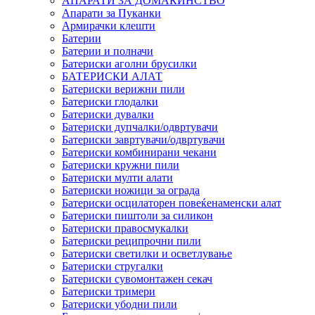
АПАРАТИ ЗА ДОМАЌИНСТВО
Апарати за Пуканки
Армирачки клешти
Батерии
Батерии и полначи
Батериски аголни брусилки
БАТЕРИСКИ АЛАТ
Батериски верижни пили
Батериски глодалки
Батериски дувалки
Батериски дупчалки/одвртувачи
Батериски завртувачи/одвртувачи
Батериски комбинирани чекани
Батериски кружни пили
Батериски мулти алати
Батериски ножици за ограда
Батериски осцилаторен повеќенаменски алат
Батериски пиштоли за силикон
Батериски правосмукалки
Батериски реципрочни пили
Батериски светилки и осветлување
Батериски стругалки
Батериски сувомонтажен секач
Батериски тримери
Батериски убодни пили