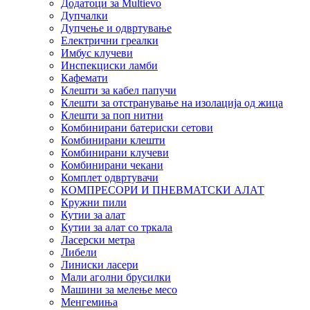
Додатоци за Multievo
Дупчалки
Дупчење и одвртување
Електрични греалки
Имбус клучеви
Инспекциски ламби
Кафемати
Клешти за кабел папучи
Клешти за отстранување на изолација од жица
Клешти за поп нитни
Комбинирани батериски сетови
Комбинирани клешти
Комбинирани клучеви
Комбинирани чекани
Комплет одвртувачи
КОМПРЕСОРИ И ПНЕВМАТСКИ АЛАТ
Кружни пили
Кутии за алат
Кутии за алат со тркала
Ласерски метра
Либели
Линиски ласери
Мали аголни брусилки
Машини за мелење месо
Менгемиња