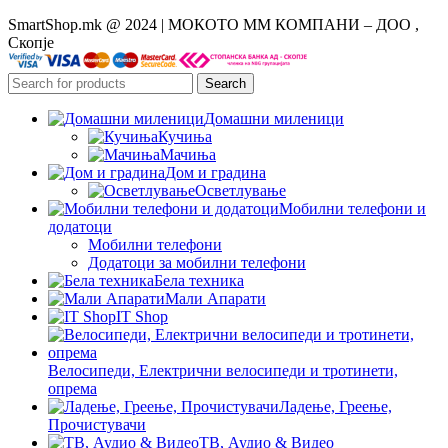
SmartShop.mk @ 2024 | МОКОТО ММ КОМПАНИ – ДОО ,
Скопје
Search
Домашни миленици
Кучиња
Мачиња
Дом и градина
Осветлување
Мобилни телефони и
додатоци
Мобилни телефони
Додатоци за мобилни телефони
Бела техника
Мали Апарати
IT Shop
Велосипеди, Електрични велосипеди и тротинети,
опрема
Ладење, Греење,
Прочистувачи
ТВ, Аудио & Видео