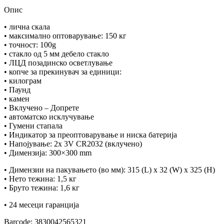
Опис
• лична скала
• максимално оптоварување: 150 кг
• точност: 100g
• стакло од 5 мм дебело стакло
• ЛЦД позадинско осветлување
• копче за прекинувач за единици:
• килограм
• Паунд
• камен
• Вклучено – Допрете
• автоматско исклучување
• Гумени стапала
• Индикатор за преоптоварување и ниска батерија
• Напојување: 2x 3V CR2032 (вклучено)
• Димензија: 300×300 mm
• Димензии на пакувањето (во мм): 315 (L) x 32 (W) x 325 (H)
• Нето тежина: 1,5 кг
• Бруто тежина: 1,6 кг
• 24 месеци гаранција
Barcode: 3830042565321