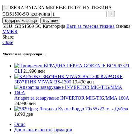
ISKRA ВАГА ЗА МЕРЕЊЕ ТЕЛЕСНА ТЕЖИНА
GBS1500-SQ количина
Додај во кошница
Buy now
SKU:
GBS1500-SQ
Категорија
Ваги за телесна тежина
Ознака:
MMKR
Share:
Close
Можеби ве интересира…
ВГРАДНА РЕРНА GORENJE BOS 67371
CLI
21.990
ден
КАРАОКЕ
ЗВУЧНИК VIVAX BS-1300
19.490
ден
Апарат за заварување INVERTOR MIG/TIG/MMA 160A
24.990
ден
Лежалка Кукис Бордо 70х55х22см. - Дубекс
1.690
ден
Опис
Дополнителни информации