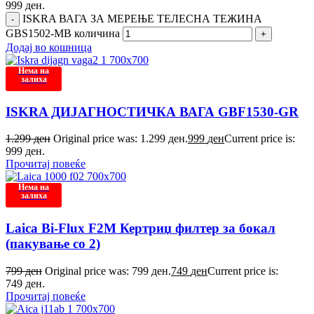
999 ден.
ISKRA ВАГА ЗА МЕРЕЊЕ ТЕЛЕСНА ТЕЖИНА
GBS1502-MB количина
Додај во кошница
Нема на
залиха
ISKRA ДИЈАГНОСТИЧКА ВАГА GBF1530-GR
1.299
ден
Original price was: 1.299 ден.
999
ден
Current price is:
999 ден.
Прочитај повеќе
Нема на
залиха
Laica Bi-Flux F2M Кертриџ филтер за бокал
(пакување со 2)
799
ден
Original price was: 799 ден.
749
ден
Current price is:
749 ден.
Прочитај повеќе