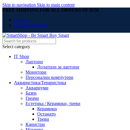
Skip to navigation
Skip to main content
FREE SHIPPING FOR ALL ORDERS OF $150
Контакт
Станете Партнер
Select category
IT Shop
Лаптопи
Додатоци за лаптопи
Монитори
Персонални компјутери
Акваристика/Тераристика
Аквариуми
Базен
Греачи
Естетика / Керамики, треви
Керамики
Останато
Треви
Канистри
Магнети