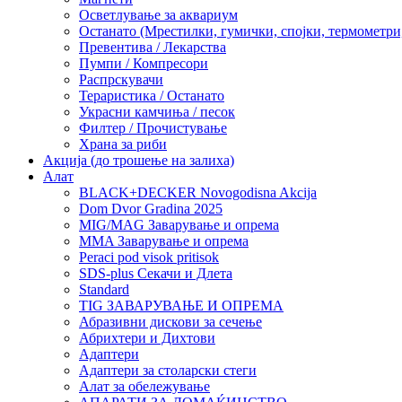
Осветлување за аквариум
Останато (Мрестилки, гумички, спојки, термометр
Превентива / Лекарства
Пумпи / Компресори
Распрскувачи
Тераристика / Останато
Украсни камчиња / песок
Филтер / Прочистување
Храна за риби
Акција (до трошење на залиха)
Алат
BLACK+DECKER Novogodisna Akcija
Dom Dvor Gradina 2025
MIG/MAG Заварување и опрема
MMA Заварување и опрема
Peraci pod visok pritisok
SDS-plus Секачи и Длета
Standard
TIG ЗАВАРУВАЊЕ И ОПРЕМА
Абразивни дискови за сечење
Абрихтери и Дихтови
Адаптери
Адаптери за столарски стеги
Алат за обележување