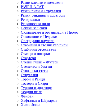
Разни клешти и комплети
РАЧЕН АЛАТ
Рачни пили и Стругалки
Рачни рендиња и додатоци
Рендисалки
Реципрочни пили
Секачи за цевки
Складирање и организација Промо
Соковници и Цедалки
Специјални клучеви
Стабилни и столни гер пили
Стабилни отсекувачи
Сталци и ногарки
Стартери
Стезни глави – Футери
Степенасти бургии
Столарски стеги
Стругалки
Торби и Ранци
Тостери и Скари
Турпии и додатоци
Убодни пили
Фенови
Хефталки и Шајкарки
Хидрофори