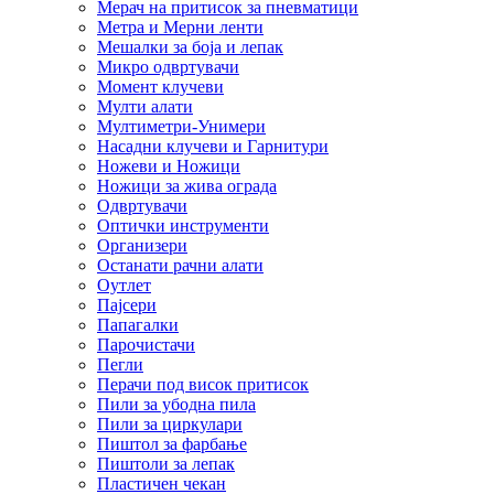
Мерач на притисок за пневматици
Метра и Мерни ленти
Мешалки за боја и лепак
Микро одвртувачи
Момент клучеви
Мулти алати
Мултиметри-Унимери
Насадни клучеви и Гарнитури
Ножеви и Ножици
Ножици за жива ограда
Одвртувачи
Оптички инструменти
Организери
Останати рачни алати
Оутлет
Пајсери
Папагалки
Парочистачи
Пегли
Перачи под висок притисок
Пили за убодна пила
Пили за циркулари
Пиштол за фарбање
Пиштоли за лепак
Пластичен чекан