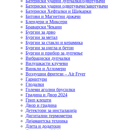
Батериски ударни дупчалки/одвртувачи
Батериски ударни одвртувачи/завртувачи
Батериски Хефталки и Шајкарки
Битови и Магнетни држачи
Блендери и Миксери
Браварски Чекани
Бургии за дрво
Бургии за метал
Бургии за стакло и керамика
Бургии за цигла и бетон
Бургии и прибор за дупчење
Вибрациски дупчалки
Вилушкасти клучеви
Винкли и Агломери
Воздушни фритези – Air Fryer
Гарнитури
Глодалки
Големи аголни брусилки
Градина и Двор 2024
Грип клешти
Двор и градина
Детектори за инсталација
Дигитални термометри
Дијамантска техника
Длета и додатоци