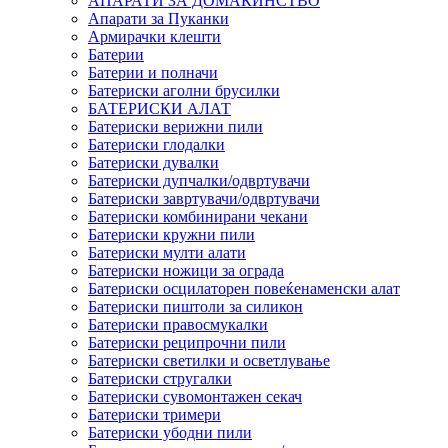
АПАРАТИ ЗА ДОМАЌИНСТВО
Апарати за Пуканки
Армирачки клешти
Батерии
Батерии и полначи
Батериски аголни брусилки
БАТЕРИСКИ АЛАТ
Батериски верижни пили
Батериски глодалки
Батериски дувалки
Батериски дупчалки/одвртувачи
Батериски завртувачи/одвртувачи
Батериски комбинирани чекани
Батериски кружни пили
Батериски мулти алати
Батериски ножици за ограда
Батериски осцилаторен повеќенаменски алат
Батериски пиштоли за силикон
Батериски правосмукалки
Батериски реципрочни пили
Батериски светилки и осветлување
Батериски стругалки
Батериски сувомонтажен секач
Батериски тримери
Батериски убодни пили