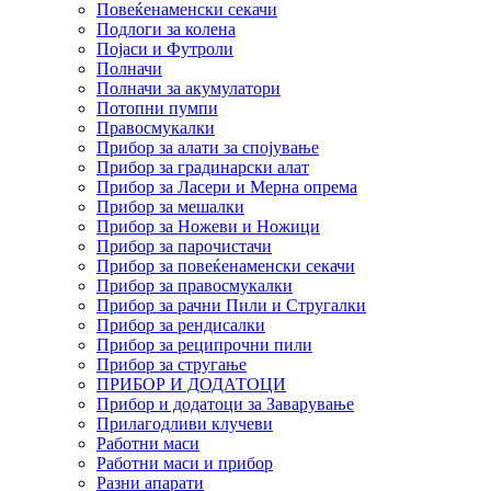
Повеќенаменски секачи
Подлоги за колена
Појаси и Футроли
Полначи
Полначи за акумулатори
Потопни пумпи
Правосмукалки
Прибор за алати за спојување
Прибор за градинарски алат
Прибор за Ласери и Мерна опрема
Прибор за мешалки
Прибор за Ножеви и Ножици
Прибор за парочистачи
Прибор за повеќенаменски секачи
Прибор за правосмукалки
Прибор за рачни Пили и Стругалки
Прибор за рендисалки
Прибор за реципрочни пили
Прибор за стругање
ПРИБОР И ДОДАТОЦИ
Прибор и додатоци за Заварување
Прилагодливи клучеви
Работни маси
Работни маси и прибор
Разни апарати