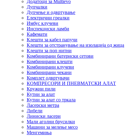
Додатоци за Multievo
Дупчалки
Дупчење и одвртување
Електрични греалки
Имбус клучеви
Инспекциски ламби
Кафемати
Клешти за кабел папучи
Клешти за отстранување на изолација од жица
Клешти за поп нитни
Комбинирани батериски сетови
Комбинирани клешти
Комбинирани клучеви
Комбинирани чекани
Комплет одвртувачи
КОМПРЕСОРИ И ПНЕВМАТСКИ АЛАТ
Кружни пили
Кутии за алат
Кутии за алат со тркала
Ласерски метра
Либели
Линиски ласери
Мали аголни брусилки
Машини за мелење месо
Менгемиња