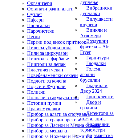
дупчење
Организери
Вибрациски
Останати рачни алати
дупчалки
Оутлет
Вилушкасти
Пајсери
клучеви
Папагалки
Винкли и
Парочистачи
Агломери
Пегли
Воздушни
Перачи под висок притисок
фритези – Air
Пили за убодна пила
Fryer
Пили за циркулари
Гарнитури
Пиштол за фарбање
Глодалки
Пиштоли за лепак
Големи
Пластичен чекан
аголни
Повеќенаменски секачи
брусилки
Подлоги за колена
Градина и
Појаси и Футроли
Двор 2024
Полначи
Грип клешти
Полначи за акумулатори
Двор и
Потопни пумпи
градина
Правосмукалки
Детектори за
Прибор за алати за спојување
инсталација
Прибор за градинарски алат
Дигитални
Прибор за Ласери и Мерна опрема
термометри
Прибор за мешалки
Дијамантска
Прибор за Ножеви и Ножици