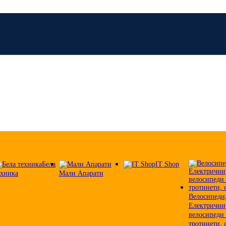
Бела
IT Shop
ехника
Мали Апарати
Велосипеди
Електрични
велосипеди
тротинети, 