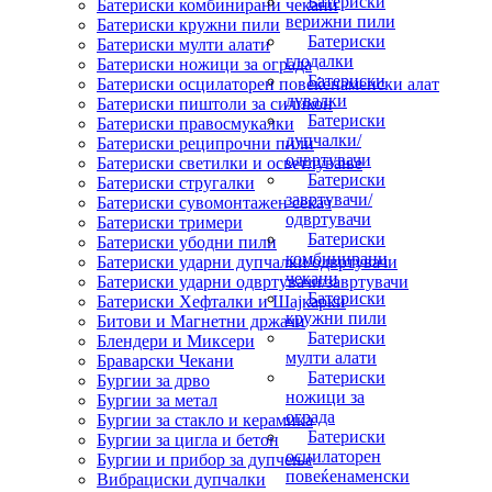
Батериски
Батериски комбинирани чекани
верижни пили
Батериски кружни пили
Батериски
Батериски мулти алати
глодалки
Батериски ножици за ограда
Батериски
Батериски осцилаторен повеќенаменски алат
дувалки
Батериски пиштоли за силикон
Батериски
Батериски правосмукалки
дупчалки/
Батериски реципрочни пили
одвртувачи
Батериски светилки и осветлување
Батериски
Батериски стругалки
завртувачи/
Батериски сувомонтажен секач
одвртувачи
Батериски тримери
Батериски
Батериски убодни пили
комбинирани
Батериски ударни дупчалки/одвртувачи
чекани
Батериски ударни одвртувачи/завртувачи
Батериски
Батериски Хефталки и Шајкарки
кружни пили
Битови и Магнетни држачи
Батериски
Блендери и Миксери
мулти алати
Браварски Чекани
Батериски
Бургии за дрво
ножици за
Бургии за метал
ограда
Бургии за стакло и керамика
Батериски
Бургии за цигла и бетон
осцилаторен
Бургии и прибор за дупчење
повеќенаменски
Вибрациски дупчалки