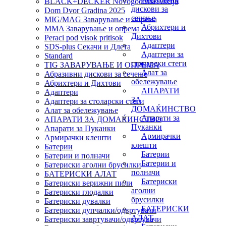
BLACK+DECKER Novogodisna Akcija
дискови за
Dom Dvor Gradina 2025
сечење
MIG/MAG Заварување и опрема
Абрихтери и
MMA Заварување и опрема
Дихтови
Peraci pod visok pritisok
Адаптери
SDS-plus Секачи и Длета
Адаптери за
Standard
столарски стеги
TIG ЗАВАРУВАЊЕ И ОПРЕМА
Алат за
Абразивни дискови за сечење
обележување
Абрихтери и Дихтови
АПАРАТИ
Адаптери
ЗА
Адаптери за столарски стеги
ДОМАЌИНСТВО
Алат за обележување
Апарати за
АПАРАТИ ЗА ДОМАЌИНСТВО
Пуканки
Апарати за Пуканки
Армирачки
Армирачки клешти
клешти
Батерии
Батерии
Батерии и полначи
Батерии и
Батериски аголни брусилки
полначи
БАТЕРИСКИ АЛАТ
Батериски
Батериски верижни пили
аголни
Батериски глодалки
брусилки
Батериски дувалки
БАТЕРИСКИ
Батериски дупчалки/одвртувачи
АЛАТ
Батериски завртувачи/одвртувачи