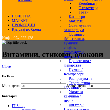
Керамики
мобилни
Останато
телефони
Треви
ПОЧЕТНА
Канистри
МАРКЕТ
Магнети
ПРОМОЦИИ
Осветлување
Купувај по бренд
за аквариум
Останато
Инфо: 074 222 128
(Мрестилки,
гумички,
спојки,
термометри,
Витамини, стикови, блокови
црево…)
Превентива /
Лекарства
Close
Пумпи /
Компресори
По Цена
Распрскувачи
Тераристика
Мин. цена
Макс. цена
/ Останато
Украсни
камчиња /
Категории
песок
Филтер /
IT Shop
Прочистување