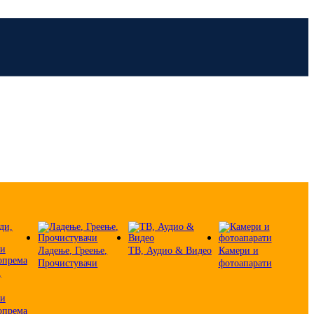
Ладење, Греење,
ТВ, Аудио & Видео
Камери и
Прочистувачи
фотоапарати
,
 и
опрема