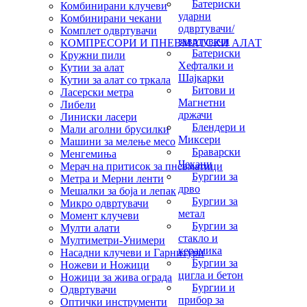
Батериски
Комбинирани клучеви
ударни
Комбинирани чекани
одвртувачи/
Комплет одвртувачи
завртувачи
КОМПРЕСОРИ И ПНЕВМАТСКИ АЛАТ
Батериски
Кружни пили
Хефталки и
Кутии за алат
Шајкарки
Кутии за алат со тркала
Битови и
Ласерски метра
Магнетни
Либели
држачи
Линиски ласери
Блендери и
Мали аголни брусилки
Миксери
Машини за мелење месо
Браварски
Менгемиња
Чекани
Мерач на притисок за пневматици
Бургии за
Метра и Мерни ленти
дрво
Мешалки за боја и лепак
Бургии за
Микро одвртувачи
метал
Момент клучеви
Бургии за
Мулти алати
стакло и
Мултиметри-Унимери
керамика
Насадни клучеви и Гарнитури
Бургии за
Ножеви и Ножици
цигла и бетон
Ножици за жива ограда
Бургии и
Одвртувачи
прибор за
Оптички инструменти