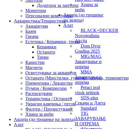
Лаптопи
Храна за
Додатоци за лаптопи
риби
Монитори
Акција (до трошење
Персонални компјутери
на залиха)
Акваристика/Тераристика
Алат
Аквариуми
BLACK+DECKER
Базен
Novogodisna
Греачи
Akcija
Естетика / Керамики, треви
Dom Dvor
Керамики
Gradina 2025
Останато
MIG/MAG
Треви
Заварување и
Канистри
опрема
Магнети
MMA
Осветлување за аквариум
Заварување и
Останато (Мрестилки, гумички, спојки, термометри, 
опрема
Превентива / Лекарства
Peraci pod
Пумпи / Компресори
visok pritisok
Распрскувачи
SDS-plus
Тераристика / Останато
Секачи и Длета
Украсни камчиња / песок
Standard
Филтер / Прочистување
TIG
Храна за риби
ЗАВАРУВАЊЕ
Акција (до трошење на залиха)
И ОПРЕМА
Алат
Абразивни