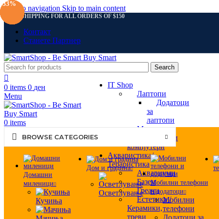
-33%
-33%
-32%
-33%
-32%
-33%
Skip to navigation
Skip to main content
FREE SHIPPING FOR ALL ORDERS OF $150
Контакт
Станете Партнер
Search
IT Shop
0
items
0
ден
Лаптопи
Menu
Додатоци
за
лаптопи
0
items
Монитори
BROWSE CATEGORIES
Персонални
компјутери
Акваристика/
Тераристика
Дом и градина
т
Аквариуми
Домашни
Базен
Мобилни телефони
миленици
Греачи
и додатоци
Осветлување
Естетика /
Мобилни
Кучиња
Керамики,
телефони
треви
Додатоци за
Мачиња