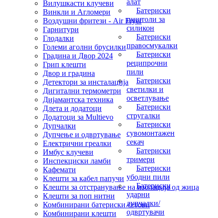
алат
Вилушкасти клучеви
Батериски
Винкли и Агломери
пиштоли за
Воздушни фритези - Air Fryer
силикон
Гарнитури
Батериски
Глодалки
правосмукалки
Големи аголни брусилки
Батериски
Градина и Двор 2024
реципрочни
Грип клешти
пили
Двор и градина
Батериски
Детектори за инсталација
светилки и
Дигитални термометри
осветлување
Дијамантска техника
Батериски
Длета и додатоци
стругалки
Додатоци за Multievo
Батериски
Дупчалки
сувомонтажен
Дупчење и одвртување
секач
Електрични греалки
Батериски
Имбус клучеви
тримери
Инспекциски ламби
Батериски
Кафемати
убодни пили
Клешти за кабел папучи
Батериски
Клешти за отстранување на изолација од жица
ударни
Клешти за поп нитни
дупчалки/
Комбинирани батериски сетови
одвртувачи
Комбинирани клешти