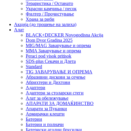
Тераристика / Останато
Украсни камчиња / песок
Филтер / Прочистување
Храна за риби
Акција (до трошење на залиха)
Алат
BLACK+DECKER Novogodisna Akcija
Dom Dvor Gradina 2025
MIG/MAG Заварување и опрема
MMA Заварување и опрема
Peraci pod visok pritisok
SDS-plus Секачи и Длета
Standard
TIG ЗАВАРУВАЊЕ И ОПРЕМА
Абразивни дискови за сечење
Абрихтери и Дихтови
Адаптери
Адаптери за столарски стеги
Алат за обележување
АПАРАТИ ЗА ДОМАЌИНСТВО
Апарати за Пуканки
Армирачки клешти
Батерии
Батерии и полначи
Батериски аголни брусилки