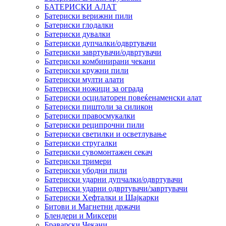
БАТЕРИСКИ АЛАТ
Батериски верижни пили
Батериски глодалки
Батериски дувалки
Батериски дупчалки/одвртувачи
Батериски завртувачи/одвртувачи
Батериски комбинирани чекани
Батериски кружни пили
Батериски мулти алати
Батериски ножици за ограда
Батериски осцилаторен повеќенаменски алат
Батериски пиштоли за силикон
Батериски правосмукалки
Батериски реципрочни пили
Батериски светилки и осветлување
Батериски стругалки
Батериски сувомонтажен секач
Батериски тримери
Батериски убодни пили
Батериски ударни дупчалки/одвртувачи
Батериски ударни одвртувачи/завртувачи
Батериски Хефталки и Шајкарки
Битови и Магнетни држачи
Блендери и Миксери
Браварски Чекани