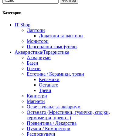
Филтер
Категории
IT Shop
Лаптопи
Додатоци за лаптопи
Монитори
Персонални компјутери
Акваристика/Тераристика
Аквариуми
Базен
Греачи
Естетика / Керамики, треви
Керамики
Останато
Треви
Канистри
Магнети
Осветлување за аквариум
Останато (Мрестилки, гумички, спојки,
термометри, црево...)
Превентива / Лекарства
Пумпи / Компресори
Распрскувачи