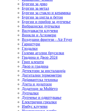
Бургии за дрво
Бургии за метал
Бургии за стакло и керамика
Бургии за цигла и бетон
Бургии и прибор за дупчење
Вибрациски дупчалки
Вилушкасти клучеви
Винкли и Агломери
Воздушни фритези - Air Fryer
Гарнитури
Глодалки
Големи аголни брусилки
Градина и Двор 2024
Грип клешти
Двор и градина
Детектори за инсталација
Дигитални термометри
Дијамантска техника
Длета и додатоци
Додатоци за Multievo
Дупчалки
Дупчење и одвртување
Електрични греалки
Имбус клучеви
Инспекциски ламби