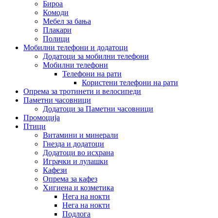
Бироа
Комоди
Мебел за бања
Плакари
Полици
Мобилни телефони и додатоци
Додатоци за мобилни телефони
Мобилни телефони
Телефони на рати
Користени телефони на рати
Опрема за тротинети и велосипеди
Паметни часовници
Додатоци за Паметни часовници
Промоција
Птици
Витамини и минерали
Гнезда и додатоци
Додатоци во исхрана
Играчки и лулашки
Кафези
Опрема за кафез
Хигиена и козметика
Нега на нокти
Нега на нокти
Подлога