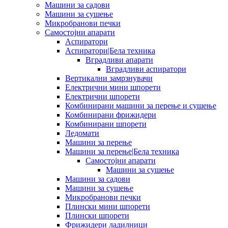
Машини за садови
Машини за сушење
Микробранови печки
Самостојни апарати
Аспиратори
Аспиратори|Бела техника
Вградливи апарати
Вградливи аспиратори
Вертикални замрзнувачи
Електрични мини шпорети
Електрични шпорети
Комбинирани машини за перење и сушење
Комбинирани фрижидери
Комбинирани шпорети
Ледомати
Машини за перење
Машини за перење|Бела техника
Самостојни апарати
Машини за сушење
Машини за садови
Машини за сушење
Микробранови печки
Плински мини шпорети
Плински шпорети
Фрижидери ладилници