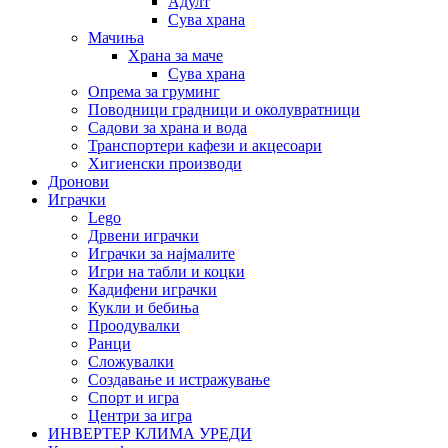
Адулт
Сува храна
Мачиња
Храна за маче
Сува храна
Опрема за груминг
Поводници градници и околувратници
Садови за храна и вода
Транспортери кафези и акцесоари
Хигиенски производи
Дронови
Играчки
Lego
Дрвени играчки
Играчки за најмалите
Игри на табли и коцки
Кадифени играчки
Кукли и бебиња
Проодувалки
Ранци
Сложувалки
Создавање и истражување
Спорт и игра
Центри за игра
ИНВЕРТЕР КЛИМА УРЕДИ