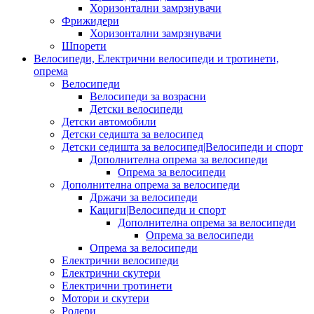
Хоризонтални замрзнувачи
Фрижидери
Хоризонтални замрзнувачи
Шпорети
Велосипеди, Електрични велосипеди и тротинети,
опрема
Велосипеди
Велосипеди за возрасни
Детски велосипеди
Детски автомобили
Детски седишта за велосипед
Детски седишта за велосипед|Велосипеди и спорт
Дополнителна опрема за велосипеди
Опрема за велосипеди
Дополнителна опрема за велосипеди
Држачи за велосипеди
Кациги|Велосипеди и спорт
Дополнителна опрема за велосипеди
Опрема за велосипеди
Опрема за велосипеди
Електрични велосипеди
Електрични скутери
Електрични тротинети
Мотори и скутери
Ролери