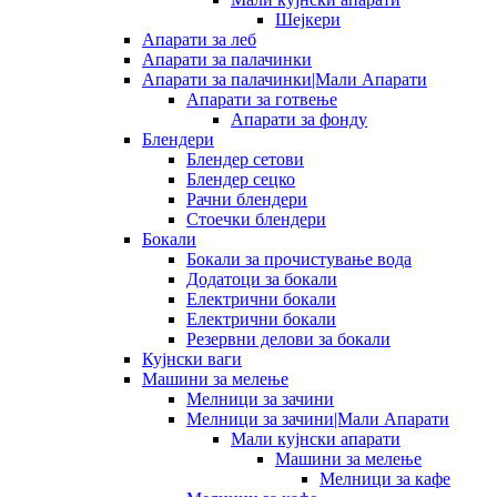
Шејкери
Апарати за леб
Апарати за палачинки
Апарати за палачинки|Мали Апарати
Апарати за готвење
Апарати за фонду
Блендери
Блендер сетови
Блендер сецко
Рачни блендери
Стоечки блендери
Бокали
Бокали за прочистување вода
Додатоци за бокали
Електрични бокали
Електрични бокали
Резервни делови за бокали
Кујнски ваги
Машини за мелење
Мелници за зачини
Мелници за зачини|Мали Апарати
Мали кујнски апарати
Машини за мелење
Мелници за кафе