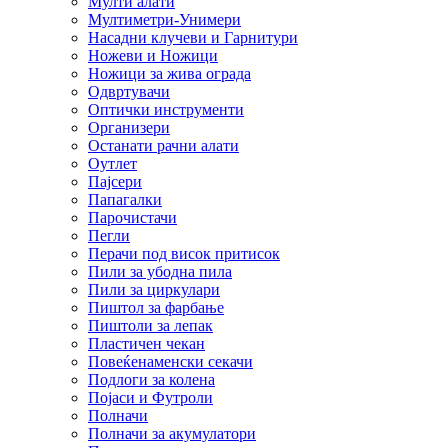
Мулти алати
Мултиметри-Унимери
Насадни клучеви и Гарнитури
Ножеви и Ножици
Ножици за жива ограда
Одвртувачи
Оптички инструменти
Организери
Останати рачни алати
Оутлет
Пајсери
Папагалки
Парочистачи
Пегли
Перачи под висок притисок
Пили за убодна пила
Пили за циркулари
Пиштол за фарбање
Пиштоли за лепак
Пластичен чекан
Повеќенаменски секачи
Подлоги за колена
Појаси и Футроли
Полначи
Полначи за акумулатори