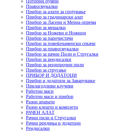
Потопни пумпи
Правосмукалки
Прибор за алати за спојување
Прибор за градинарски алат
Прибор за Ласери и Мерна опрема
Прибор за мешалки
Прибор за Ножеви и Ножици
Прибор за парочистачи
Прибор за повеќенаменски секачи
Прибор за правосмукалки
Прибор за рачни Пили и Стругалки
Прибор за рендисалки
Прибор за реципрочни пили
Прибор за стругање
ПРИБОР И ДОДАТОЦИ
Прибор и додатоци за Заварување
Прилагодливи клучеви
Работни маси
Работни маси и прибор
Разни апарати
Разни клешти и комплети
РАЧЕН АЛАТ
Рачни пили и Стругалки
Рачни рендиња и додатоци
Рендисалки