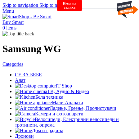
Нема на
Skip to navigation
Skip to main content
залиха
Menu
0
items
Samsung WG
Categories
СЕ ЗА БЕБЕ
Алат
IT Shop
ТВ, Аудио & Видео
Бела техника
Мали Апарати
Ладење, Греење, Прочистувачи
Камери и фотоапарати
Велосипеди, Електрични велосипеди и
тротинети, опрема
Дом и градина
Дронови