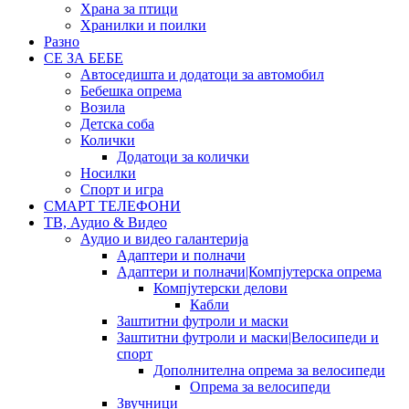
Храна за птици
Хранилки и поилки
Разно
СЕ ЗА БЕБЕ
Автоседишта и додатоци за автомобил
Бебешка опрема
Возила
Детска соба
Колички
Додатоци за колички
Носилки
Спорт и игра
СМАРТ ТЕЛЕФОНИ
ТВ, Аудио & Видео
Аудио и видео галантерија
Адаптери и полначи
Адаптери и полначи|Компјутерска опрема
Компјутерски делови
Кабли
Заштитни футроли и маски
Заштитни футроли и маски|Велосипеди и
спорт
Дополнителна опрема за велосипеди
Опрема за велосипеди
Звучници