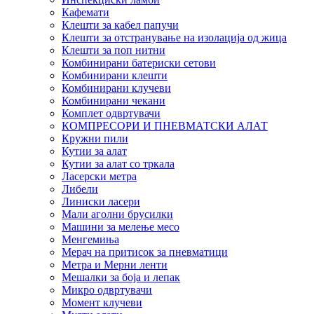
Кафемати
Клешти за кабел папучи
Клешти за отстранување на изолација од жица
Клешти за поп нитни
Комбинирани батериски сетови
Комбинирани клешти
Комбинирани клучеви
Комбинирани чекани
Комплет одвртувачи
КОМПРЕСОРИ И ПНЕВМАТСКИ АЛАТ
Кружни пили
Кутии за алат
Кутии за алат со тркала
Ласерски метра
Либели
Линиски ласери
Мали аголни брусилки
Машини за мелење месо
Менгемиња
Мерач на притисок за пневматици
Метра и Мерни ленти
Мешалки за боја и лепак
Микро одвртувачи
Момент клучеви