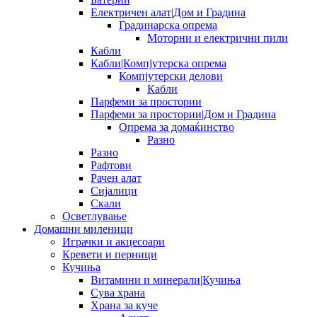
Електричен алат|Дом и Градина
Градинарска опрема
Моторни и електрични пили
Кабли
Кабли|Компјутерска опрема
Компјутерски делови
Кабли
Парфеми за простории
Парфеми за простории|Дом и Градина
Опрема за домаќинство
Разно
Разно
Рафтови
Рачен алат
Сијалици
Скали
Осветлување
Домашни миленици
Играчки и акцесоари
Кревети и перници
Кучиња
Витамини и минерали|Кучиња
Сува храна
Храна за куче