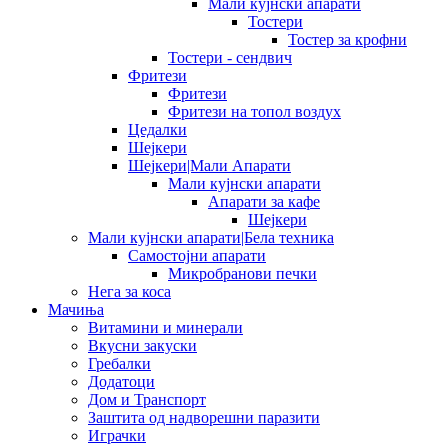
Мали кујнски апарати
Тостери
Тостер за крофни
Тостери - сендвич
Фритези
Фритези
Фритези на топол воздух
Цедалки
Шејкери
Шејкери|Мали Апарати
Мали кујнски апарати
Апарати за кафе
Шејкери
Мали кујнски апарати|Бела техника
Самостојни апарати
Микробранови печки
Нега за коса
Мачиња
Витамини и минерали
Вкусни закуски
Гребалки
Додатоци
Дом и Транспорт
Заштита од надворешни паразити
Играчки