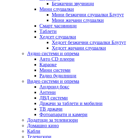
Безжични звучници
Мини слушалки
Мини безжични слушалки Блутут
Мини жичани слушалки
Смарт часовници
Таблети
Хедсет слушалки
Хедсет безжични слушалки Блутут
Хедсет жичани слушалки
Аудио системи и опрема
Авто CD плеери
Караоке
Мини системи
Радио будилници
Видео системи и опрема
Андроид бокс
Антени
ДВД системи
Држачи за таблети и мобилни
ТВ држачи
Фотоапарати и камери
Додатоци за телевизори
Домашно кино
Кабли
Телевизори