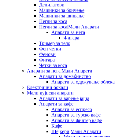
Депилатори
Машинки за бричење
Машинки за шишање
Пегли за коса
Пегли за коса|Мали Апарати
Апарати за нега
Фигара
Тример за тело
Фен четки
Фенови
Фигара
Четки за коса
Апарати за нега|Мали Апарати
Апарати за домаќинство
Апарати за одржување облека
Електрични бокали
Мали кујнски апарати
Апарати за варење јајца
Апарати за кафе
Апарати за еспресо
Апарати за турско кафе
Апарати за филтер кафе
Кафе
Шејкери|Мали Апарати
Мали кујнски апарати