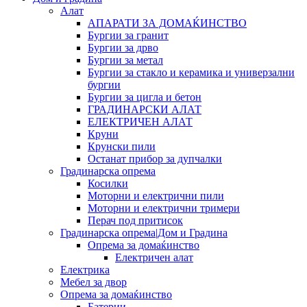
Алат
АПАРАТИ ЗА ДОМАЌИНСТВО
Бургии за гранит
Бургии за дрво
Бургии за метал
Бургии за стакло и керамика и универзални
бургии
Бургии за цигла и бетон
ГРАДИНАРСКИ АЛАТ
ЕЛЕКТРИЧЕН АЛАТ
Круни
Крунски пили
Останат прибор за дупчалки
Градинарска опрема
Косилки
Моторни и електрични пили
Моторни и електрични тримери
Перач под притисок
Градинарска опрема|Дом и Градина
Опрема за домаќинство
Електричен алат
Електрика
Мебел за двор
Опрема за домаќинство
Батерии