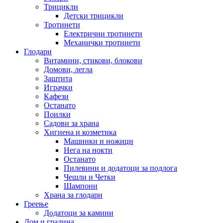
Трицикли
Детски трицикли
Тротинети
Електрични тротинети
Механички тротинети
Глодари
Витамини, стикови, блокови
Домови, легла
Заштита
Играчки
Кафези
Останато
Поилки
Садови за храна
Хигиена и козметика
Машинки и ножици
Нега на нокти
Останато
Пилевини и додатоци за подлога
Чешли и Четки
Шампони
Храна за глодари
Греење
Додатоци за камини
Дом и градина