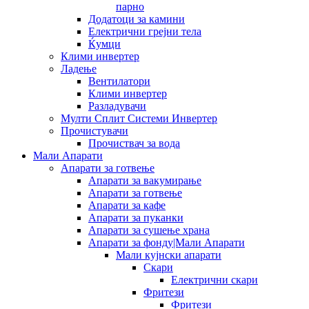
парно
Додатоци за камини
Електрични грејни тела
Ќумци
Клими инвертер
Ладење
Вентилатори
Клими инвертер
Разладувачи
Мулти Сплит Системи Инвертер
Прочистувачи
Прочиствач за вода
Мали Апарати
Апарати за готвење
Апарати за вакумирање
Апарати за готвење
Апарати за кафе
Апарати за пуканки
Апарати за сушење храна
Апарати за фонду|Мали Апарати
Мали кујнски апарати
Скари
Електрични скари
Фритези
Фритези