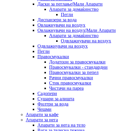
Даски за пеглање|Мали Апарати
Апарати за домаќинство
Пегли
Диспанзери за вода
Овлажнувачи на воздух
Овлажнувачи на воздух|Мали Апарати
Апарати за домаќинство
Одвлажнувачи на воздух
Одвлажнувачи на воздух
Пегли
Правосмукалки
Додатоци за правосмукалки
Правосмукалки - стандардни
Правосмукалки за пепел
Рачни правосмукалки
Стик правосмукалки
Чистачи на пареа
Садопери
Сушари за алишта
Филтри за вода
Чешми
Апарати за кафе
Апарати за нега
Апарати за нега на тело
Ваги за телесна тежина