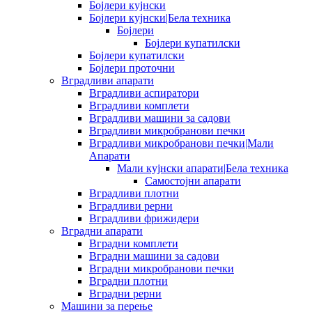
Бојлери кујнски
Бојлери кујнски|Бела техника
Бојлери
Бојлери купатилски
Бојлери купатилски
Бојлери проточни
Вградливи апарати
Вградливи аспиратори
Вградливи комплети
Вградливи машини за садови
Вградливи микробранови печки
Вградливи микробранови печки|Мали
Апарати
Мали кујнски апарати|Бела техника
Самостојни апарати
Вградливи плотни
Вградливи рерни
Вградливи фрижидери
Вградни апарати
Вградни комплети
Вградни машини за садови
Вградни микробранови печки
Вградни плотни
Вградни рерни
Машини за перење