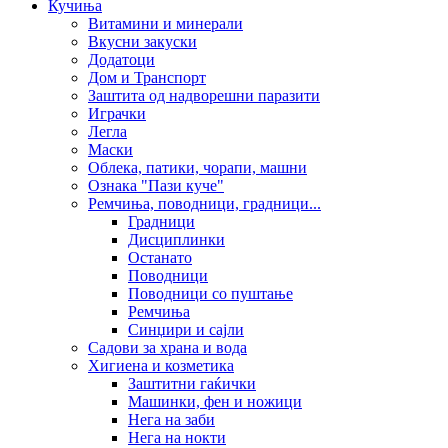
Кучиња
Витамини и минерали
Вкусни закуски
Додатоци
Дом и Транспорт
Заштита од надворешни паразити
Играчки
Легла
Маски
Облека, патики, чорапи, машни
Ознака "Пази куче"
Ремчиња, поводници, градници...
Градници
Дисциплинки
Останато
Поводници
Поводници со пуштање
Ремчиња
Синџири и сајли
Садови за храна и вода
Хигиена и козметика
Заштитни гаќички
Машинки, фен и ножици
Нега на заби
Нега на нокти