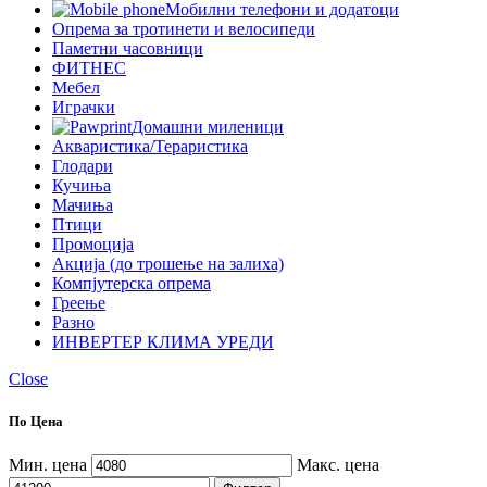
Мобилни телефони и додатоци
Опрема за тротинети и велосипеди
Паметни часовници
ФИТНЕС
Мебел
Играчки
Домашни миленици
Акваристика/Тераристика
Глодари
Кучиња
Мачиња
Птици
Промоција
Акција (до трошење на залиха)
Компјутерска опрема
Греење
Разно
ИНВЕРТЕР КЛИМА УРЕДИ
Close
По Цена
Мин. цена
Макс. цена