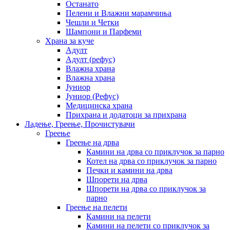
Останато
Пелени и Влажни марамчиња
Чешли и Четки
Шампони и Парфеми
Храна за куче
Адулт
Адулт (рефус)
Влажна храна
Влажна храна
Јуниор
Јуниор (Рефус)
Медицинска храна
Прихрана и додатоци за прихрана
Ладење, Греење, Прочистувачи
Греење
Греење на дрва
Камини на дрва со приклучок за парно
Котел на дрва со приклучок за парно
Печки и камини на дрва
Шпорети на дрва
Шпорети на дрва со приклучок за
парно
Греење на пелети
Камини на пелети
Камини на пелети со приклучок за