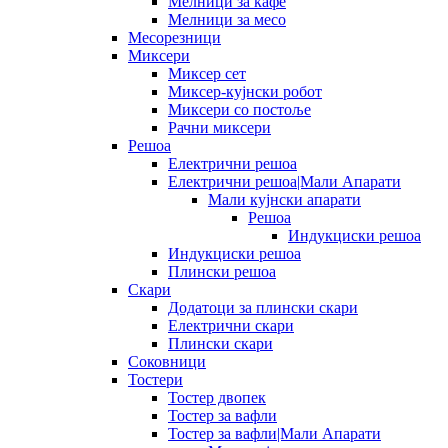
Мелници за кафе
Мелници за месо
Месорезници
Миксери
Миксер сет
Миксер-кујнски робот
Миксери со постоље
Рачни миксери
Решоа
Електрични решоа
Електрични решоа|Мали Апарати
Мали кујнски апарати
Решоа
Индукциски решоа
Индукциски решоа
Плински решоа
Скари
Додатоци за плински скари
Електрични скари
Плински скари
Соковници
Тостери
Тостер двопек
Тостер за вафли
Тостер за вафли|Мали Апарати