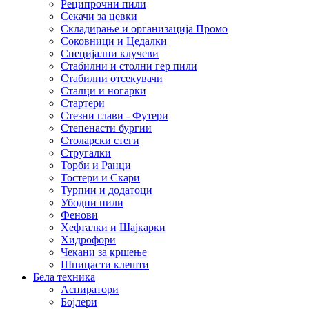
Реципрочни пили
Секачи за цевки
Складирање и организација Промо
Соковници и Цедалки
Специјални клучеви
Стабилни и столни гер пили
Стабилни отсекувачи
Сталци и ногарки
Стартери
Стезни глави - Футери
Степенасти бургии
Столарски стеги
Стругалки
Торби и Ранци
Тостери и Скари
Турпии и додатоци
Убодни пили
Фенови
Хефталки и Шајкарки
Хидрофори
Чекани за кршење
Шпицасти клешти
Бела техника
Аспиратори
Бојлери