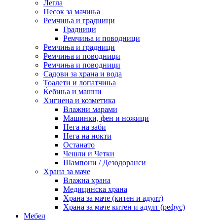
Легла
Песок за мачиња
Ремчиња и градници
Градници
Ремчиња и поводници
Ремчиња и градници
Ремчиња и поводници
Ремчиња и поводници
Садови за храна и вода
Тоалети и лопатчиња
Ќебиња и машни
Хигиена и козметика
Влажни марами
Машинки, фен и ножици
Нега на заби
Нега на нокти
Останато
Чешли и Четки
Шампони / Дезодоранси
Храна за маче
Влажна храна
Медицинска храна
Храна за маче (китен и адулт)
Храна за маче китен и адулт (рефус)
Мебел