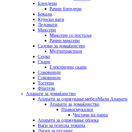
Блендери
Рачни блендери
Бокали
Кујнски ваги
Ледомати
Миксери
Миксери со постоље
Рачни миксери
Садови за домаќинство
Мултипрактици
Сецко
Скари
Електрични скари
Соковници
Соковници
Тостери
Фритези
Апарати за домаќинство
Апарати за одржување мебел|Мали Апарати
Апарати за домаќинство
Правосмукалки
Чистачи на пареа
Апарати за одржување облека
Ваги за телесна тежина
Даски за пеглање