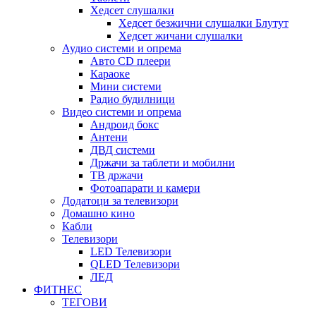
Хедсет слушалки
Хедсет безжични слушалки Блутут
Хедсет жичани слушалки
Аудио системи и опрема
Авто CD плеери
Караоке
Мини системи
Радио будилници
Видео системи и опрема
Андроид бокс
Антени
ДВД системи
Држачи за таблети и мобилни
ТВ држачи
Фотоапарати и камери
Додатоци за телевизори
Домашно кино
Кабли
Телевизори
LED Телевизори
QLED Телевизори
ЛЕД
ФИТНЕС
ТЕГОВИ