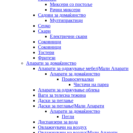
Миксери со постоље
Рачни миксери
Садови за домаќинство
Мултипрактици
Сецко
Скари
Електрични скари
Соковници
Соковници
Тостери
Фритези
Апарати за домаќинство
Апарати за одржување мебел|Мали Апарати
Апарати за домаќинство
Правосмукалки
Чистачи на пареа
Апарати за одржување облека
Ваги за телесна тежина
Даски за пеглање
Даски за пеглање|Мали Апарати
Апарати за домаќинство
Пегли
Диспанзери за вода
Овлажнувачи на воздух
Овлажнувачи на воздух|Мали Апарати