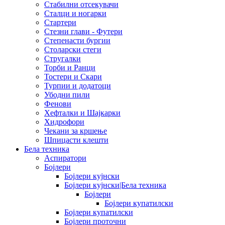
Стабилни отсекувачи
Сталци и ногарки
Стартери
Стезни глави - Футери
Степенасти бургии
Столарски стеги
Стругалки
Торби и Ранци
Тостери и Скари
Турпии и додатоци
Убодни пили
Фенови
Хефталки и Шајкарки
Хидрофори
Чекани за кршење
Шпицасти клешти
Бела техника
Аспиратори
Бојлери
Бојлери кујнски
Бојлери кујнски|Бела техника
Бојлери
Бојлери купатилски
Бојлери купатилски
Бојлери проточни