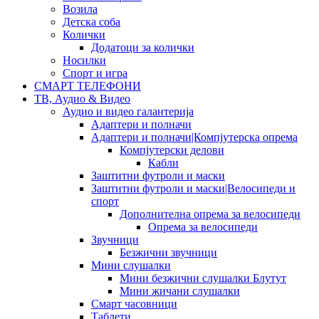
Возила
Детска соба
Колички
Додатоци за колички
Носилки
Спорт и игра
СМАРТ ТЕЛЕФОНИ
ТВ, Аудио & Видео
Аудио и видео галантерија
Адаптери и полначи
Адаптери и полначи|Компјутерска опрема
Компјутерски делови
Кабли
Заштитни футроли и маски
Заштитни футроли и маски|Велосипеди и
спорт
Дополнителна опрема за велосипеди
Опрема за велосипеди
Звучници
Безжични звучници
Мини слушалки
Мини безжични слушалки Блутут
Мини жичани слушалки
Смарт часовници
Таблети