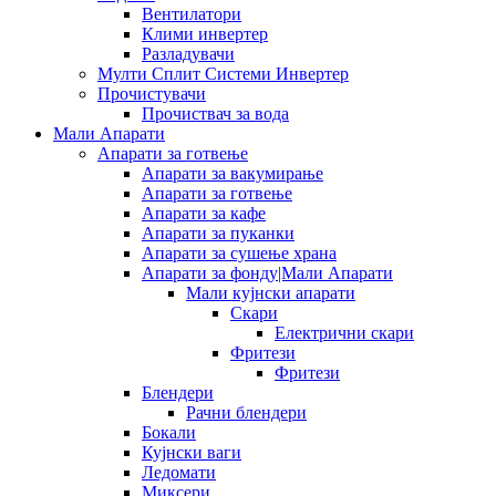
Вентилатори
Клими инвертер
Разладувачи
Мулти Сплит Системи Инвертер
Прочистувачи
Прочиствач за вода
Мали Апарати
Апарати за готвење
Апарати за вакумирање
Апарати за готвење
Апарати за кафе
Апарати за пуканки
Апарати за сушење храна
Апарати за фонду|Мали Апарати
Мали кујнски апарати
Скари
Електрични скари
Фритези
Фритези
Блендери
Рачни блендери
Бокали
Кујнски ваги
Ледомати
Миксери