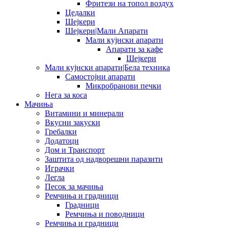
Фритези на топол воздух
Цедалки
Шејкери
Шејкери|Мали Апарати
Мали кујнски апарати
Апарати за кафе
Шејкери
Мали кујнски апарати|Бела техника
Самостојни апарати
Микробранови печки
Нега за коса
Мачиња
Витамини и минерали
Вкусни закуски
Гребалки
Додатоци
Дом и Транспорт
Заштита од надворешни паразити
Играчки
Легла
Песок за мачиња
Ремчиња и градници
Градници
Ремчиња и поводници
Ремчиња и градници