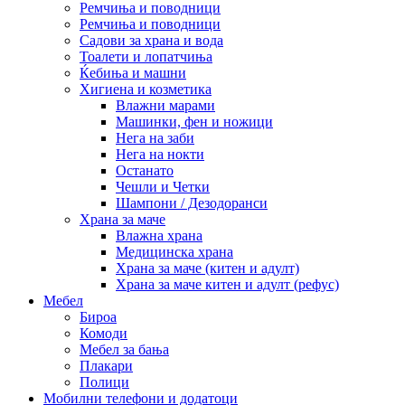
Ремчиња и поводници
Ремчиња и поводници
Садови за храна и вода
Тоалети и лопатчиња
Ќебиња и машни
Хигиена и козметика
Влажни марами
Машинки, фен и ножици
Нега на заби
Нега на нокти
Останато
Чешли и Четки
Шампони / Дезодоранси
Храна за маче
Влажна храна
Медицинска храна
Храна за маче (китен и адулт)
Храна за маче китен и адулт (рефус)
Мебел
Бироа
Комоди
Мебел за бања
Плакари
Полици
Мобилни телефони и додатоци