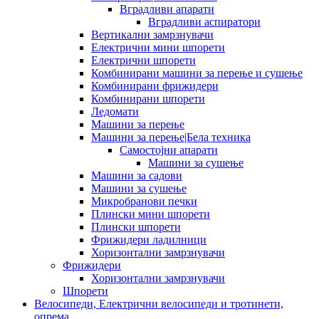
Вградливи апарати
Вградливи аспиратори
Вертикални замрзнувачи
Електрични мини шпорети
Електрични шпорети
Комбинирани машини за перење и сушење
Комбинирани фрижидери
Комбинирани шпорети
Ледомати
Машини за перење
Машини за перење|Бела техника
Самостојни апарати
Машини за сушење
Машини за садови
Машини за сушење
Микробранови печки
Плински мини шпорети
Плински шпорети
Фрижидери ладилници
Хоризонтални замрзнувачи
Фрижидери
Хоризонтални замрзнувачи
Шпорети
Велосипеди, Електрични велосипеди и тротинети,
опрема