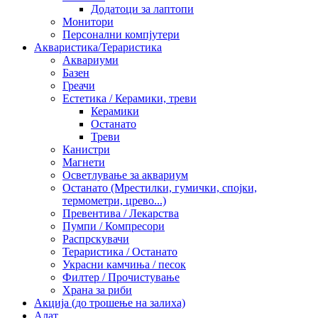
Додатоци за лаптопи
Монитори
Персонални компјутери
Акваристика/Тераристика
Аквариуми
Базен
Греачи
Естетика / Керамики, треви
Керамики
Останато
Треви
Канистри
Магнети
Осветлување за аквариум
Останато (Мрестилки, гумички, спојки,
термометри, црево...)
Превентива / Лекарства
Пумпи / Компресори
Распрскувачи
Тераристика / Останато
Украсни камчиња / песок
Филтер / Прочистување
Храна за риби
Акција (до трошење на залиха)
Алат