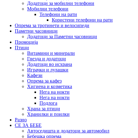
Додатоци за мобилни телефони
Мобилни телефони
Телефони на рати
Користени телефони на рати
Опрема за тротинети и велосипеди
Паметни часовници
Додатоци за Паметни часовници
Промоција
Птици
Витамини и минерали
Гнезда и додатоци
Додатоци во исхрана
Играчки и лулашки
Кафези
Опрема за кафез
Хигиена и козметика
Нега на нокти
Нега на нокти
Подлога
Храна за птици
Хранилки и поилки
Разно
СЕ ЗА БЕБЕ
Автоседишта и додатоци за автомобил
Бебешка опрема