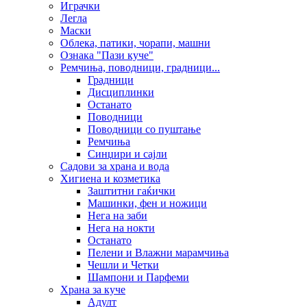
Играчки
Легла
Маски
Облека, патики, чорапи, машни
Ознака "Пази куче"
Ремчиња, поводници, градници...
Градници
Дисциплинки
Останато
Поводници
Поводници со пуштање
Ремчиња
Синџири и сајли
Садови за храна и вода
Хигиена и козметика
Заштитни гаќички
Машинки, фен и ножици
Нега на заби
Нега на нокти
Останато
Пелени и Влажни марамчиња
Чешли и Четки
Шампони и Парфеми
Храна за куче
Адулт