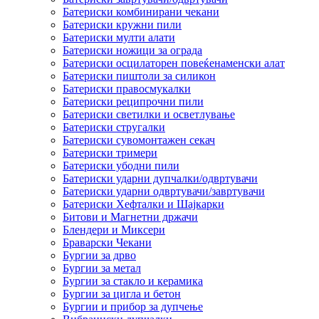
Батериски комбинирани чекани
Батериски кружни пили
Батериски мулти алати
Батериски ножици за ограда
Батериски осцилаторен повеќенаменски алат
Батериски пиштоли за силикон
Батериски правосмукалки
Батериски реципрочни пили
Батериски светилки и осветлување
Батериски стругалки
Батериски сувомонтажен секач
Батериски тримери
Батериски убодни пили
Батериски ударни дупчалки/одвртувачи
Батериски ударни одвртувачи/завртувачи
Батериски Хефталки и Шајкарки
Битови и Магнетни држачи
Блендери и Миксери
Браварски Чекани
Бургии за дрво
Бургии за метал
Бургии за стакло и керамика
Бургии за цигла и бетон
Бургии и прибор за дупчење