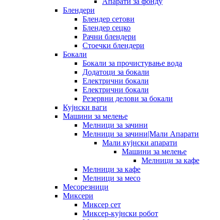
Апарати за фонду
Блендери
Блендер сетови
Блендер сецко
Рачни блендери
Стоечки блендери
Бокали
Бокали за прочистување вода
Додатоци за бокали
Електрични бокали
Електрични бокали
Резервни делови за бокали
Кујнски ваги
Машини за мелење
Мелници за зачини
Мелници за зачини|Мали Апарати
Мали кујнски апарати
Машини за мелење
Мелници за кафе
Мелници за кафе
Мелници за месо
Месорезници
Миксери
Миксер сет
Миксер-кујнски робот