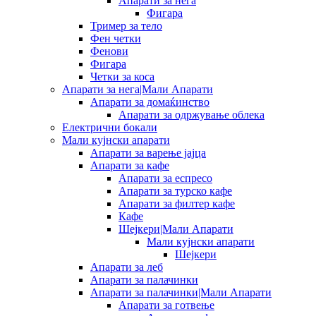
Апарати за нега
Фигара
Тример за тело
Фен четки
Фенови
Фигара
Четки за коса
Апарати за нега|Мали Апарати
Апарати за домаќинство
Апарати за одржување облека
Електрични бокали
Мали кујнски апарати
Апарати за варење јајца
Апарати за кафе
Апарати за еспресо
Апарати за турско кафе
Апарати за филтер кафе
Кафе
Шејкери|Мали Апарати
Мали кујнски апарати
Шејкери
Апарати за леб
Апарати за палачинки
Апарати за палачинки|Мали Апарати
Апарати за готвење