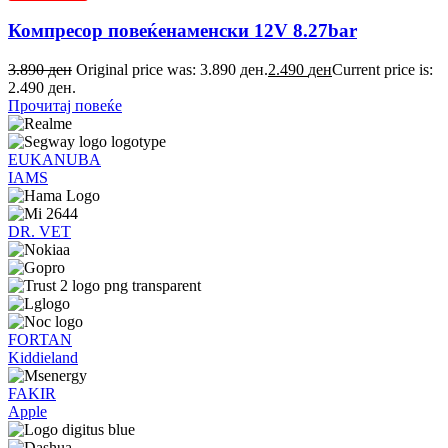
Компресор повеќенаменски 12V 8.27bar
3.890
ден
Original price was: 3.890 ден.
2.490
ден
Current price is:
2.490 ден.
Прочитај повеќе
EUKANUBA
IAMS
DR. VET
FORTAN
Kiddieland
FAKIR
Apple