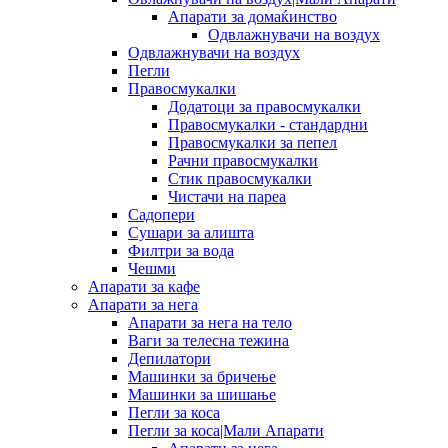
Апарати за домаќинство
Одвлажнувачи на воздух
Одвлажнувачи на воздух
Пегли
Правосмукалки
Додатоци за правосмукалки
Правосмукалки - стандардни
Правосмукалки за пепел
Рачни правосмукалки
Стик правосмукалки
Чистачи на пареа
Садопери
Сушари за алишта
Филтри за вода
Чешми
Апарати за кафе
Апарати за нега
Апарати за нега на тело
Ваги за телесна тежина
Депилатори
Машинки за бричење
Машинки за шишање
Пегли за коса
Пегли за коса|Мали Апарати