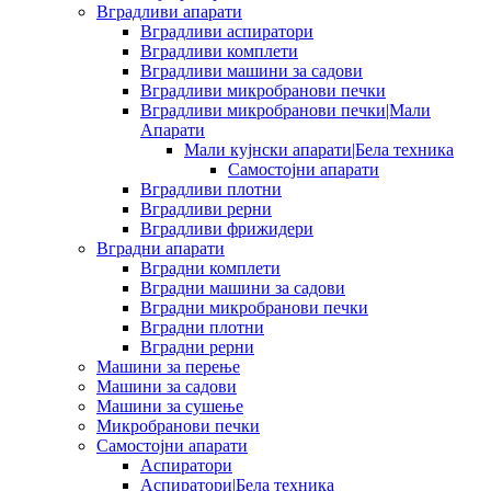
Вградливи апарати
Вградливи аспиратори
Вградливи комплети
Вградливи машини за садови
Вградливи микробранови печки
Вградливи микробранови печки|Мали
Апарати
Мали кујнски апарати|Бела техника
Самостојни апарати
Вградливи плотни
Вградливи рерни
Вградливи фрижидери
Вградни апарати
Вградни комплети
Вградни машини за садови
Вградни микробранови печки
Вградни плотни
Вградни рерни
Машини за перење
Машини за садови
Машини за сушење
Микробранови печки
Самостојни апарати
Аспиратори
Аспиратори|Бела техника