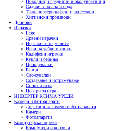
Поводници градници и околувратници
Садови за храна и вода
Транспортери кафези и акцесоари
Хигиенски производи
Дронови
Играчки
Lego
Дрвени играчки
Играчки за најмалите
Игри на табли и коцки
Кадифени играчки
Кукли и бебиња
Проодувалки
Ранци
Сложувалки
Создавање и истражување
Спорт и игра
Центри за игра
ИНВЕРТЕР КЛИМА УРЕДИ
Камери и фотоапарати
Додатоци за камери и фотоапарати
Камери
Фотоапарати
Компјутерска опрема
Компјутери и конзоли