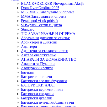
BLACK+DECKER Novogodisna Akcija
Dom Dvor Gradina 2025
MIG/MAG Заварување и опрема
MMA Заварување и опрема
Peraci pod visok pritisok
SDS-plus Секачи и Длета
Standard
TIG ЗАВАРУВАЊЕ И ОПРЕМА
Абразивни дискови за сечење
Абрихтери и Дихтови
Адаптери
Адаптери за столарски стеги
Алат за обележување
АПАРАТИ ЗА ДОМАЌИНСТВО
Апарати за Пуканки
Армирачки клешти
Батерии
Батерии и полначи
Батериски аголни брусилки
БАТЕРИСКИ АЛАТ
Батериски верижни пили
Батериски глодалки
Батериски дувалки
Батериски дупчалки/одвртувачи
Батериски завртувачи/одвртувачи