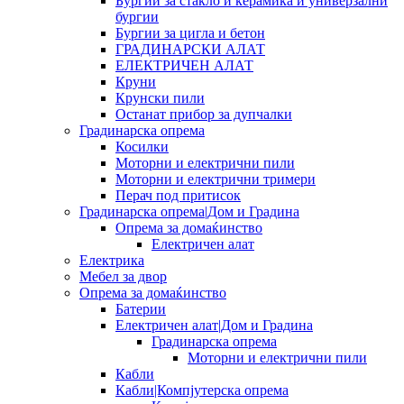
Бургии за стакло и керамика и универзални
бургии
Бургии за цигла и бетон
ГРАДИНАРСКИ АЛАТ
ЕЛЕКТРИЧЕН АЛАТ
Круни
Крунски пили
Останат прибор за дупчалки
Градинарска опрема
Косилки
Моторни и електрични пили
Моторни и електрични тримери
Перач под притисок
Градинарска опрема|Дом и Градина
Опрема за домаќинство
Електричен алат
Електрика
Мебел за двор
Опрема за домаќинство
Батерии
Електричен алат|Дом и Градина
Градинарска опрема
Моторни и електрични пили
Кабли
Кабли|Компјутерска опрема