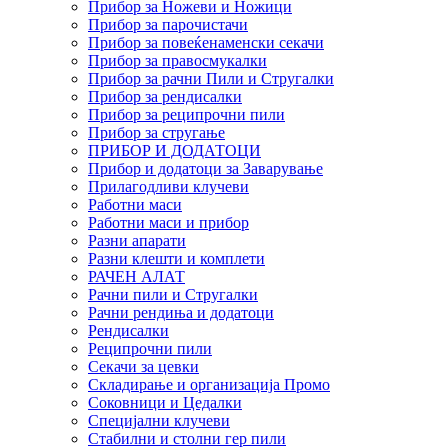
Прибор за Ножеви и Ножици
Прибор за парочистачи
Прибор за повеќенаменски секачи
Прибор за правосмукалки
Прибор за рачни Пили и Стругалки
Прибор за рендисалки
Прибор за реципрочни пили
Прибор за стругање
ПРИБОР И ДОДАТОЦИ
Прибор и додатоци за Заварување
Прилагодливи клучеви
Работни маси
Работни маси и прибор
Разни апарати
Разни клешти и комплети
РАЧЕН АЛАТ
Рачни пили и Стругалки
Рачни рендиња и додатоци
Рендисалки
Реципрочни пили
Секачи за цевки
Складирање и организација Промо
Соковници и Цедалки
Специјални клучеви
Стабилни и столни гер пили