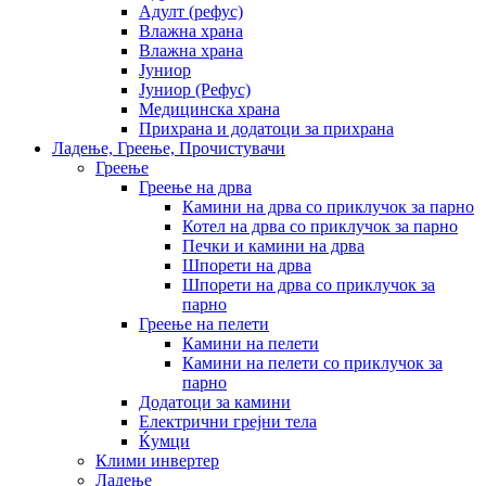
Адулт (рефус)
Влажна храна
Влажна храна
Јуниор
Јуниор (Рефус)
Медицинска храна
Прихрана и додатоци за прихрана
Ладење, Греење, Прочистувачи
Греење
Греење на дрва
Камини на дрва со приклучок за парно
Котел на дрва со приклучок за парно
Печки и камини на дрва
Шпорети на дрва
Шпорети на дрва со приклучок за
парно
Греење на пелети
Камини на пелети
Камини на пелети со приклучок за
парно
Додатоци за камини
Електрични грејни тела
Ќумци
Клими инвертер
Ладење