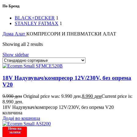
По Бренд
BLACK+DECKER
1
STANLEY FATMAX
1
Дома
Алат
КОМПРЕСОРИ И ПНЕВМАТСКИ АЛАТ
Showing all 2 results
Show sidebar
18V Надувувач/компресор 12V/230V, без опрема
V20
9.990
ден
Original price was: 9.990 ден.
8.990
ден
Current price is:
8.990 ден.
18V Надувувач/компресор 12V/230V, без опрема V20
количина
Додај во кошница
Нема на
залиха