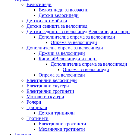
Велосипеди
Велосипеди за возрасни
Детски велосипеди
Детски автомобили
Детски седишта за велосипед
Детски седишта за велосипед|Велосипеди и спорт
Дополнителна опрема за велосипеди
Опрема за велосипеди
Дополнителна опрема за велосипеди
Држачи за велосипеди
Кациги|Велосипеди и спорт
Дополнителна опрема за велосипеди
Опрема за велосипеди
Опрема за велосипеди
Електрични велосипеди
Електрични скутери
Електрични тротинети
Мотори и скутери
Ролери
Трицикли
Детски трицикли
Тротинети
Електрични тротинети
Механички тротинети
Глодари