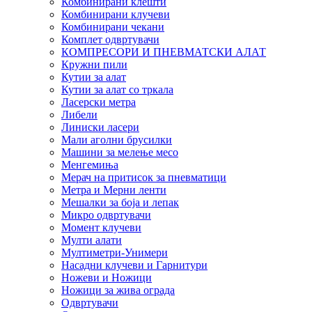
Комбинирани клешти
Комбинирани клучеви
Комбинирани чекани
Комплет одвртувачи
КОМПРЕСОРИ И ПНЕВМАТСКИ АЛАТ
Кружни пили
Кутии за алат
Кутии за алат со тркала
Ласерски метра
Либели
Линиски ласери
Мали аголни брусилки
Машини за мелење месо
Менгемиња
Мерач на притисок за пневматици
Метра и Мерни ленти
Мешалки за боја и лепак
Микро одвртувачи
Момент клучеви
Мулти алати
Мултиметри-Унимери
Насадни клучеви и Гарнитури
Ножеви и Ножици
Ножици за жива ограда
Одвртувачи