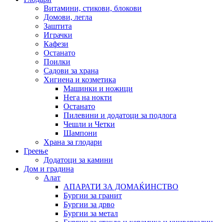
Витамини, стикови, блокови
Домови, легла
Заштита
Играчки
Кафези
Останато
Поилки
Садови за храна
Хигиена и козметика
Машинки и ножици
Нега на нокти
Останато
Пилевини и додатоци за подлога
Чешли и Четки
Шампони
Храна за глодари
Греење
Додатоци за камини
Дом и градина
Алат
АПАРАТИ ЗА ДОМАЌИНСТВО
Бургии за гранит
Бургии за дрво
Бургии за метал