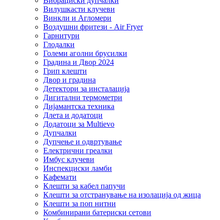
Вибрациски дупчалки
Вилушкасти клучеви
Винкли и Агломери
Воздушни фритези - Air Fryer
Гарнитури
Глодалки
Големи аголни брусилки
Градина и Двор 2024
Грип клешти
Двор и градина
Детектори за инсталација
Дигитални термометри
Дијамантска техника
Длета и додатоци
Додатоци за Multievo
Дупчалки
Дупчење и одвртување
Електрични греалки
Имбус клучеви
Инспекциски ламби
Кафемати
Клешти за кабел папучи
Клешти за отстранување на изолација од жица
Клешти за поп нитни
Комбинирани батериски сетови