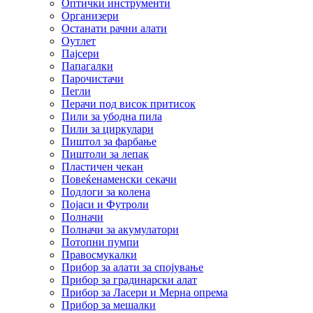
Оптички инструменти
Организери
Останати рачни алати
Оутлет
Пајсери
Папагалки
Парочистачи
Пегли
Перачи под висок притисок
Пили за убодна пила
Пили за циркулари
Пиштол за фарбање
Пиштоли за лепак
Пластичен чекан
Повеќенаменски секачи
Подлоги за колена
Појаси и Футроли
Полначи
Полначи за акумулатори
Потопни пумпи
Правосмукалки
Прибор за алати за спојување
Прибор за градинарски алат
Прибор за Ласери и Мерна опрема
Прибор за мешалки