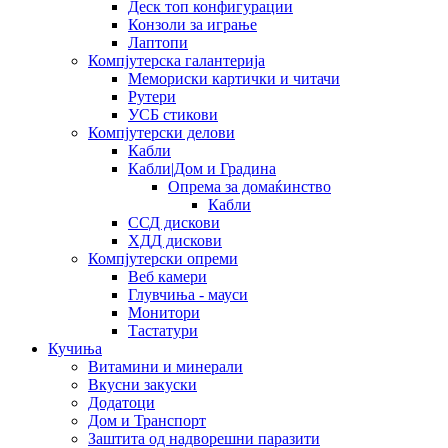
Деск топ конфигурации
Конзоли за играње
Лаптопи
Компјутерска галантерија
Мемориски картички и читачи
Рутери
УСБ стикови
Компјутерски делови
Кабли
Кабли|Дом и Градина
Опрема за домаќинство
Кабли
ССД дискови
ХДД дискови
Компјутерски опреми
Веб камери
Глувчиња - мауси
Монитори
Тастатури
Кучиња
Витамини и минерали
Вкусни закуски
Додатоци
Дом и Транспорт
Заштита од надворешни паразити