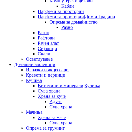
Компјутерски делови
Кабли
Парфеми за простории
Парфеми за простории|Дом и Градина
Опрема за домаќинство
Разно
Разно
Рафтови
Рачен алат
Сијалици
Скали
Осветлување
Домашни миленици
Играчки и акцесоари
Кревети и перници
Кучиња
Витамини и минерали|Кучиња
Сува храна
Храна за куче
Адулт
Сува храна
Мачиња
Храна за маче
Сува храна
Опрема за груминг