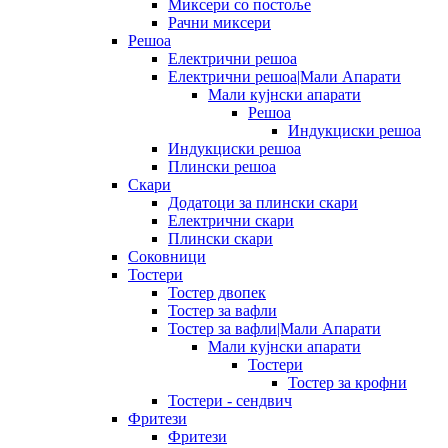
Миксери со постоље
Рачни миксери
Решоа
Електрични решоа
Електрични решоа|Мали Апарати
Мали кујнски апарати
Решоа
Индукциски решоа
Индукциски решоа
Плински решоа
Скари
Додатоци за плински скари
Електрични скари
Плински скари
Соковници
Тостери
Тостер двопек
Тостер за вафли
Тостер за вафли|Мали Апарати
Мали кујнски апарати
Тостери
Тостер за крофни
Тостери - сендвич
Фритези
Фритези