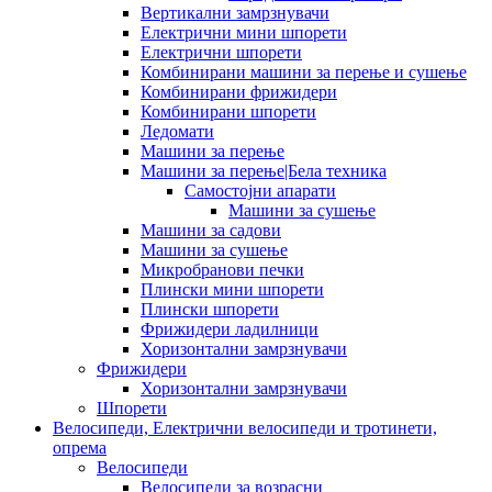
Вертикални замрзнувачи
Електрични мини шпорети
Електрични шпорети
Комбинирани машини за перење и сушење
Комбинирани фрижидери
Комбинирани шпорети
Ледомати
Машини за перење
Машини за перење|Бела техника
Самостојни апарати
Машини за сушење
Машини за садови
Машини за сушење
Микробранови печки
Плински мини шпорети
Плински шпорети
Фрижидери ладилници
Хоризонтални замрзнувачи
Фрижидери
Хоризонтални замрзнувачи
Шпорети
Велосипеди, Електрични велосипеди и тротинети,
опрема
Велосипеди
Велосипеди за возрасни