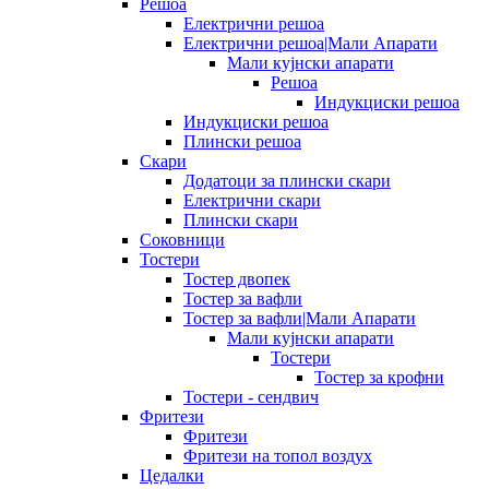
Решоа
Електрични решоа
Електрични решоа|Мали Апарати
Мали кујнски апарати
Решоа
Индукциски решоа
Индукциски решоа
Плински решоа
Скари
Додатоци за плински скари
Електрични скари
Плински скари
Соковници
Тостери
Тостер двопек
Тостер за вафли
Тостер за вафли|Мали Апарати
Мали кујнски апарати
Тостери
Тостер за крофни
Тостери - сендвич
Фритези
Фритези
Фритези на топол воздух
Цедалки