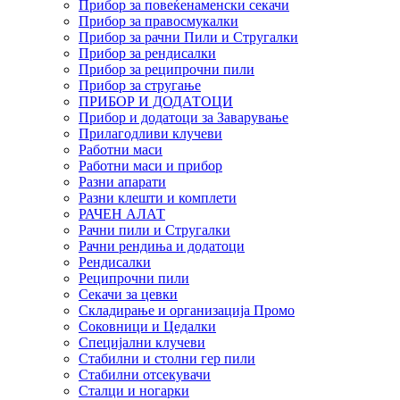
Прибор за повеќенаменски секачи
Прибор за правосмукалки
Прибор за рачни Пили и Стругалки
Прибор за рендисалки
Прибор за реципрочни пили
Прибор за стругање
ПРИБОР И ДОДАТОЦИ
Прибор и додатоци за Заварување
Прилагодливи клучеви
Работни маси
Работни маси и прибор
Разни апарати
Разни клешти и комплети
РАЧЕН АЛАТ
Рачни пили и Стругалки
Рачни рендиња и додатоци
Рендисалки
Реципрочни пили
Секачи за цевки
Складирање и организација Промо
Соковници и Цедалки
Специјални клучеви
Стабилни и столни гер пили
Стабилни отсекувачи
Сталци и ногарки