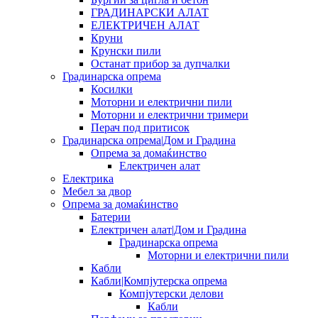
ГРАДИНАРСКИ АЛАТ
ЕЛЕКТРИЧЕН АЛАТ
Круни
Крунски пили
Останат прибор за дупчалки
Градинарска опрема
Косилки
Моторни и електрични пили
Моторни и електрични тримери
Перач под притисок
Градинарска опрема|Дом и Градина
Опрема за домаќинство
Електричен алат
Електрика
Мебел за двор
Опрема за домаќинство
Батерии
Електричен алат|Дом и Градина
Градинарска опрема
Моторни и електрични пили
Кабли
Кабли|Компјутерска опрема
Компјутерски делови
Кабли