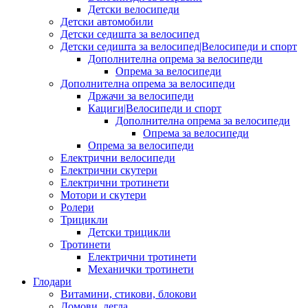
Детски велосипеди
Детски автомобили
Детски седишта за велосипед
Детски седишта за велосипед|Велосипеди и спорт
Дополнителна опрема за велосипеди
Опрема за велосипеди
Дополнителна опрема за велосипеди
Држачи за велосипеди
Кациги|Велосипеди и спорт
Дополнителна опрема за велосипеди
Опрема за велосипеди
Опрема за велосипеди
Електрични велосипеди
Електрични скутери
Електрични тротинети
Мотори и скутери
Ролери
Трицикли
Детски трицикли
Тротинети
Електрични тротинети
Механички тротинети
Глодари
Витамини, стикови, блокови
Домови, легла