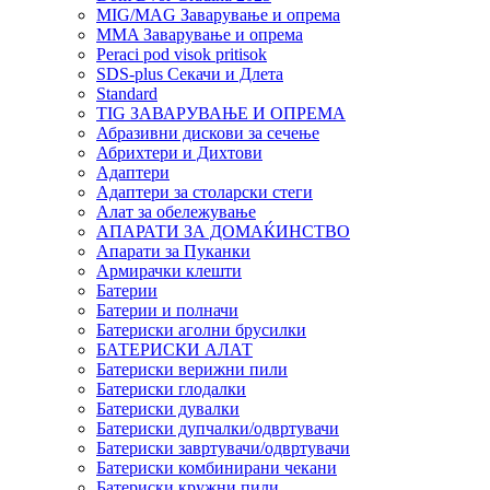
MIG/MAG Заварување и опрема
MMA Заварување и опрема
Peraci pod visok pritisok
SDS-plus Секачи и Длета
Standard
TIG ЗАВАРУВАЊЕ И ОПРЕМА
Абразивни дискови за сечење
Абрихтери и Дихтови
Адаптери
Адаптери за столарски стеги
Алат за обележување
АПАРАТИ ЗА ДОМАЌИНСТВО
Апарати за Пуканки
Армирачки клешти
Батерии
Батерии и полначи
Батериски аголни брусилки
БАТЕРИСКИ АЛАТ
Батериски верижни пили
Батериски глодалки
Батериски дувалки
Батериски дупчалки/одвртувачи
Батериски завртувачи/одвртувачи
Батериски комбинирани чекани
Батериски кружни пили