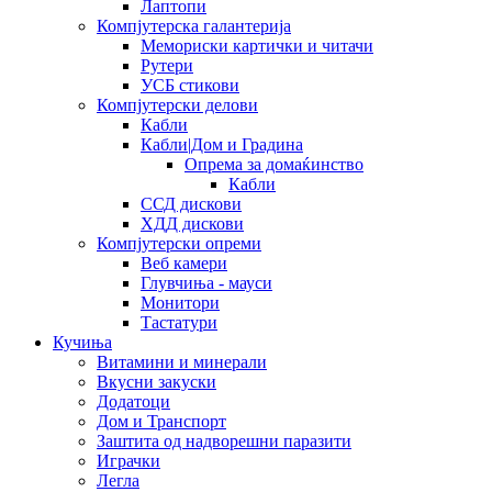
Лаптопи
Компјутерска галантерија
Мемориски картички и читачи
Рутери
УСБ стикови
Компјутерски делови
Кабли
Кабли|Дом и Градина
Опрема за домаќинство
Кабли
ССД дискови
ХДД дискови
Компјутерски опреми
Веб камери
Глувчиња - мауси
Монитори
Тастатури
Кучиња
Витамини и минерали
Вкусни закуски
Додатоци
Дом и Транспорт
Заштита од надворешни паразити
Играчки
Легла