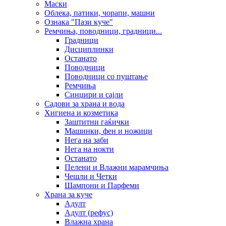
Маски
Облека, патики, чорапи, машни
Ознака "Пази куче"
Ремчиња, поводници, градници...
Градници
Дисциплинки
Останато
Поводници
Поводници со пуштање
Ремчиња
Синџири и сајли
Садови за храна и вода
Хигиена и козметика
Заштитни гаќички
Машинки, фен и ножици
Нега на заби
Нега на нокти
Останато
Пелени и Влажни марамчиња
Чешли и Четки
Шампони и Парфеми
Храна за куче
Адулт
Адулт (рефус)
Влажна храна