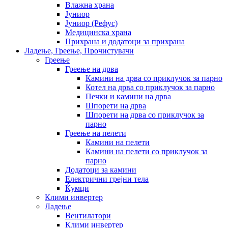
Влажна храна
Јуниор
Јуниор (Рефус)
Медицинска храна
Прихрана и додатоци за прихрана
Ладење, Греење, Прочистувачи
Греење
Греење на дрва
Камини на дрва со приклучок за парно
Котел на дрва со приклучок за парно
Печки и камини на дрва
Шпорети на дрва
Шпорети на дрва со приклучок за
парно
Греење на пелети
Камини на пелети
Камини на пелети со приклучок за
парно
Додатоци за камини
Електрични грејни тела
Ќумци
Клими инвертер
Ладење
Вентилатори
Клими инвертер