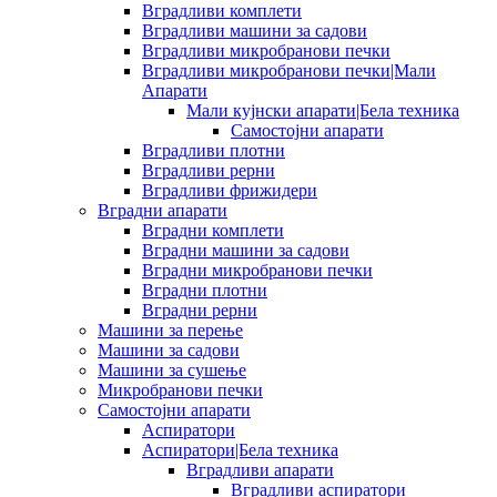
Вградливи комплети
Вградливи машини за садови
Вградливи микробранови печки
Вградливи микробранови печки|Мали
Апарати
Мали кујнски апарати|Бела техника
Самостојни апарати
Вградливи плотни
Вградливи рерни
Вградливи фрижидери
Вградни апарати
Вградни комплети
Вградни машини за садови
Вградни микробранови печки
Вградни плотни
Вградни рерни
Машини за перење
Машини за садови
Машини за сушење
Микробранови печки
Самостојни апарати
Аспиратори
Аспиратори|Бела техника
Вградливи апарати
Вградливи аспиратори