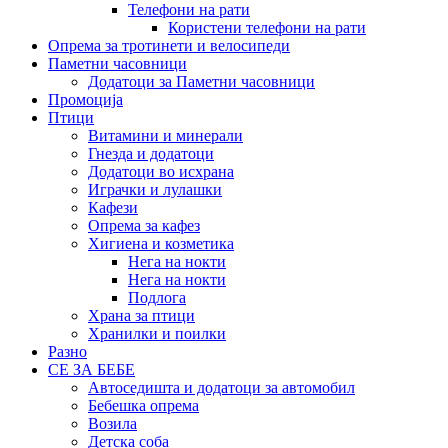
Телефони на рати
Користени телефони на рати
Опрема за тротинети и велосипеди
Паметни часовници
Додатоци за Паметни часовници
Промоција
Птици
Витамини и минерали
Гнезда и додатоци
Додатоци во исхрана
Играчки и лулашки
Кафези
Опрема за кафез
Хигиена и козметика
Нега на нокти
Нега на нокти
Подлога
Храна за птици
Хранилки и поилки
Разно
СЕ ЗА БЕБЕ
Автоседишта и додатоци за автомобил
Бебешка опрема
Возила
Детска соба