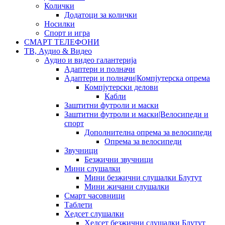
Колички
Додатоци за колички
Носилки
Спорт и игра
СМАРТ ТЕЛЕФОНИ
ТВ, Аудио & Видео
Аудио и видео галантерија
Адаптери и полначи
Адаптери и полначи|Компјутерска опрема
Компјутерски делови
Кабли
Заштитни футроли и маски
Заштитни футроли и маски|Велосипеди и
спорт
Дополнителна опрема за велосипеди
Опрема за велосипеди
Звучници
Безжични звучници
Мини слушалки
Мини безжични слушалки Блутут
Мини жичани слушалки
Смарт часовници
Таблети
Хедсет слушалки
Хедсет безжични слушалки Блутут