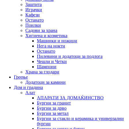
Заштита
Играчки
Кафези
Останато
Поилки
Садови за храна
Хигиена и козметика
Машинки и ножици
Нега на нокти
Останато
Пилевини и додатоци за подлога
Чешли и Четки
Шампони
Храна за глодари
Греење
Додатоци за камини
Дом и градина
Алат
АПАРАТИ ЗА ДОМАЌИНСТВО
Бургии за гранит
Бургии за дрво
Бургии за метал
Бургии за стакло и керамика и универзални
бургии
Бургии за цигла и бетон