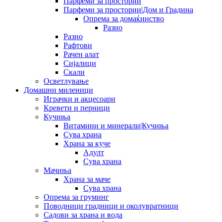
Парфеми за простории
Парфеми за простории|Дом и Градина
Опрема за домаќинство
Разно
Разно
Рафтови
Рачен алат
Сијалици
Скали
Осветлување
Домашни миленици
Играчки и акцесоари
Кревети и перници
Кучиња
Витамини и минерали|Кучиња
Сува храна
Храна за куче
Адулт
Сува храна
Мачиња
Храна за маче
Сува храна
Опрема за груминг
Поводници градници и околувратници
Садови за храна и вода