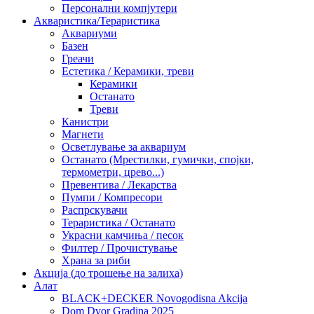
Персонални компјутери
Акваристика/Тераристика
Аквариуми
Базен
Греачи
Естетика / Керамики, треви
Керамики
Останато
Треви
Канистри
Магнети
Осветлување за аквариум
Останато (Мрестилки, гумички, спојки,
термометри, црево...)
Превентива / Лекарства
Пумпи / Компресори
Распрскувачи
Тераристика / Останато
Украсни камчиња / песок
Филтер / Прочистување
Храна за риби
Акција (до трошење на залиха)
Алат
BLACK+DECKER Novogodisna Akcija
Dom Dvor Gradina 2025