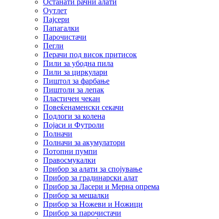
Останати рачни алати
Оутлет
Пајсери
Папагалки
Парочистачи
Пегли
Перачи под висок притисок
Пили за убодна пила
Пили за циркулари
Пиштол за фарбање
Пиштоли за лепак
Пластичен чекан
Повеќенаменски секачи
Подлоги за колена
Појаси и Футроли
Полначи
Полначи за акумулатори
Потопни пумпи
Правосмукалки
Прибор за алати за спојување
Прибор за градинарски алат
Прибор за Ласери и Мерна опрема
Прибор за мешалки
Прибор за Ножеви и Ножици
Прибор за парочистачи