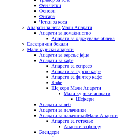
Фен четки
Фенови
Фигара
Четки за коса
Апарати за нега|Мали Апарати
Апарати за домаќинство
Апарати за одржување облека
Електрични бокали
Мали кујнски апарати
Апарати за варење јајца
Апарати за кафе
Апарати за еспресо
Апарати за турско кафе
Апарати за филтер кафе
Кафе
Шејкери|Мали Апарати
Мали кујнски апарати
Шејкери
Апарати за леб
Апарати за палачинки
Апарати за палачинки|Мали Апарати
Апарати за готвење
Апарати за фонду
Блендери