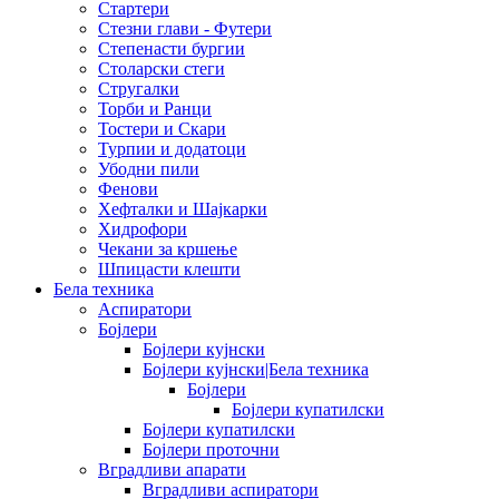
Стартери
Стезни глави - Футери
Степенасти бургии
Столарски стеги
Стругалки
Торби и Ранци
Тостери и Скари
Турпии и додатоци
Убодни пили
Фенови
Хефталки и Шајкарки
Хидрофори
Чекани за кршење
Шпицасти клешти
Бела техника
Аспиратори
Бојлери
Бојлери кујнски
Бојлери кујнски|Бела техника
Бојлери
Бојлери купатилски
Бојлери купатилски
Бојлери проточни
Вградливи апарати
Вградливи аспиратори