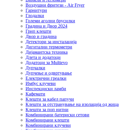
Воздушни фритези - Air Fryer
Гарнитури
Глодалки
Големи аголни брусилки
Градина и Двор 2024
Грип клешти
Двор и градина
Детектори за инсталација
Дигитални термометри
Дијамантска техника
Длета и додатоци
Додатоци за Multievo
Дупчалки
Дупчење и одвртување
Електрични греалки
Имбус клучеви
Инспекциски ламби
Кафемати
Клешти за кабел папучи
Клешти за отстранување на изолација од жица
Клешти за поп нитни
Комбинирани батериски сетови
Комбинирани клешти
Комбинирани клучеви