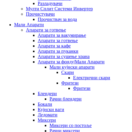
Разладувачи
Мулти Сплит Системи Инвертер
Прочистувачи
Прочиствач за вода
Мали Апарати
Апарати за готвење
Апарати за вакумирање
Апарати за готвење
Апарати за кафе
Апарати за пуканки
Апарати за сушење храна
Апарати за фонду|Мали Апарати
Мали кујнски апарати
Скари
Електрични скари
Фритези
Фритези
Блендери
Рачни блендери
Бокали
Кујнски ваги
Ледомати
Миксери
Миксери со постоље
Рачни миксери