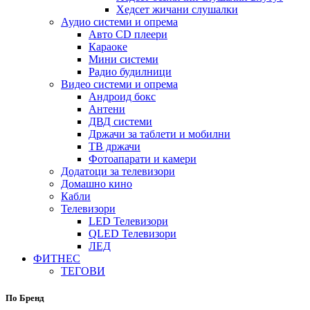
Хедсет жичани слушалки
Аудио системи и опрема
Авто CD плеери
Караоке
Мини системи
Радио будилници
Видео системи и опрема
Андроид бокс
Антени
ДВД системи
Држачи за таблети и мобилни
ТВ држачи
Фотоапарати и камери
Додатоци за телевизори
Домашно кино
Кабли
Телевизори
LED Телевизори
QLED Телевизори
ЛЕД
ФИТНЕС
ТЕГОВИ
По Бренд