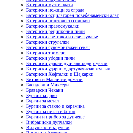
Батериски мулти алати
Батериски ножици за ограда
Батериски осцилаторен повеќенаменски алат
Батериски пиштоли за силикон
Батериски правосмукалки
Батериски реципрочни пили
Батериски светилки и осветлување
Батериски стругалки
Батериски сувомонтажен секач
Батериски тримери
Батериски убодни пили
Батериски ударни дупчалки/одвртувачи
Батериски ударни одвртувачи/завртувачи
Батериски Хефталки и Шајкарки
Битови и Магнетни држачи
Блендери и Миксери
Браварски Чекани
Бургии за дрво
Бургии за метал
Бургии за стакло и керамика
Бургии за цигла и бетон
Бургии и прибор за дупчење
Вибрациски дупчалки
Вилушкасти клучеви
Винкли и Агломери