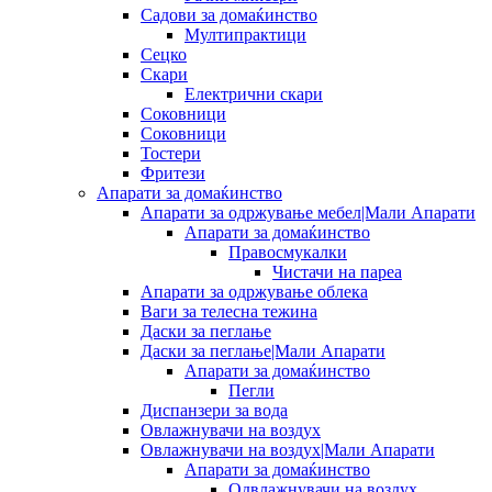
Садови за домаќинство
Мултипрактици
Сецко
Скари
Електрични скари
Соковници
Соковници
Тостери
Фритези
Апарати за домаќинство
Апарати за одржување мебел|Мали Апарати
Апарати за домаќинство
Правосмукалки
Чистачи на пареа
Апарати за одржување облека
Ваги за телесна тежина
Даски за пеглање
Даски за пеглање|Мали Апарати
Апарати за домаќинство
Пегли
Диспанзери за вода
Овлажнувачи на воздух
Овлажнувачи на воздух|Мали Апарати
Апарати за домаќинство
Одвлажнувачи на воздух