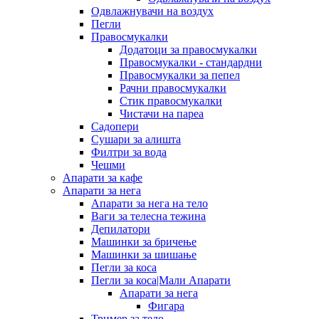
Одвлажнувачи на воздух
Пегли
Правосмукалки
Додатоци за правосмукалки
Правосмукалки - стандардни
Правосмукалки за пепел
Рачни правосмукалки
Стик правосмукалки
Чистачи на пареа
Садопери
Сушари за алишта
Филтри за вода
Чешми
Апарати за кафе
Апарати за нега
Апарати за нега на тело
Ваги за телесна тежина
Депилатори
Машинки за бричење
Машинки за шишање
Пегли за коса
Пегли за коса|Мали Апарати
Апарати за нега
Фигара
Тример за тело