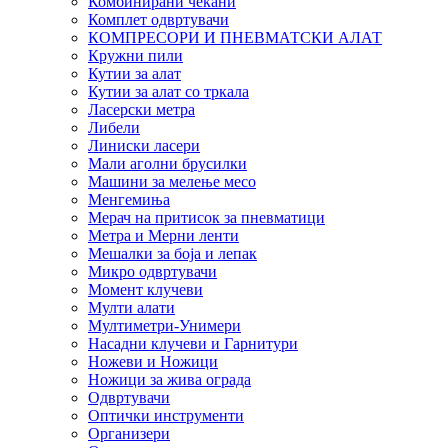
Комбинирани чекани
Комплет одвртувачи
КОМПРЕСОРИ И ПНЕВМАТСКИ АЛАТ
Кружни пили
Кутии за алат
Кутии за алат со тркала
Ласерски метра
Либели
Линиски ласери
Мали аголни брусилки
Машини за мелење месо
Менгемиња
Мерач на притисок за пневматици
Метра и Мерни ленти
Мешалки за боја и лепак
Микро одвртувачи
Момент клучеви
Мулти алати
Мултиметри-Унимери
Насадни клучеви и Гарнитури
Ножеви и Ножици
Ножици за жива ограда
Одвртувачи
Оптички инструменти
Организери