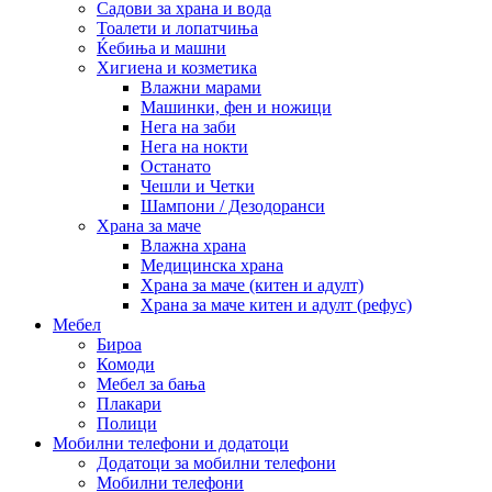
Садови за храна и вода
Тоалети и лопатчиња
Ќебиња и машни
Хигиена и козметика
Влажни марами
Машинки, фен и ножици
Нега на заби
Нега на нокти
Останато
Чешли и Четки
Шампони / Дезодоранси
Храна за маче
Влажна храна
Медицинска храна
Храна за маче (китен и адулт)
Храна за маче китен и адулт (рефус)
Мебел
Бироа
Комоди
Мебел за бања
Плакари
Полици
Мобилни телефони и додатоци
Додатоци за мобилни телефони
Мобилни телефони