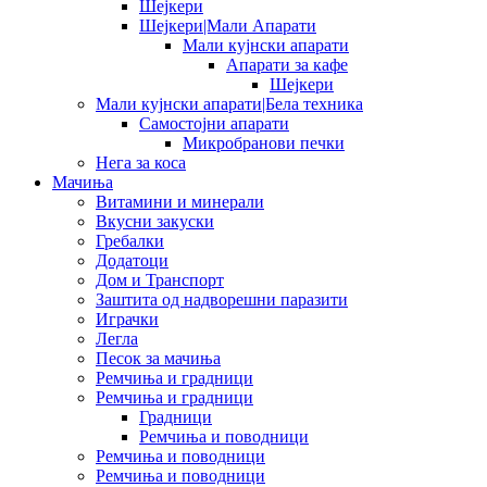
Шејкери
Шејкери|Мали Апарати
Мали кујнски апарати
Апарати за кафе
Шејкери
Мали кујнски апарати|Бела техника
Самостојни апарати
Микробранови печки
Нега за коса
Мачиња
Витамини и минерали
Вкусни закуски
Гребалки
Додатоци
Дом и Транспорт
Заштита од надворешни паразити
Играчки
Легла
Песок за мачиња
Ремчиња и градници
Ремчиња и градници
Градници
Ремчиња и поводници
Ремчиња и поводници
Ремчиња и поводници