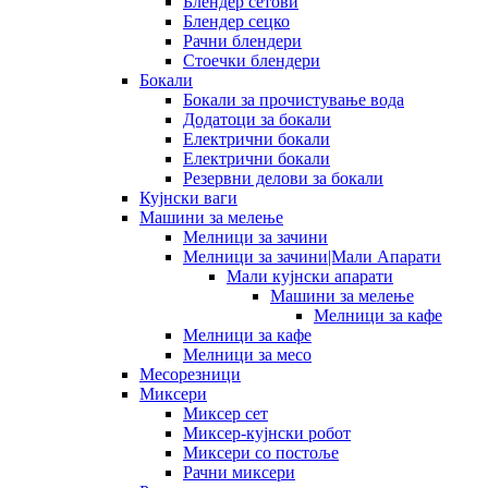
Блендер сетови
Блендер сецко
Рачни блендери
Стоечки блендери
Бокали
Бокали за прочистување вода
Додатоци за бокали
Електрични бокали
Електрични бокали
Резервни делови за бокали
Кујнски ваги
Машини за мелење
Мелници за зачини
Мелници за зачини|Мали Апарати
Мали кујнски апарати
Машини за мелење
Мелници за кафе
Мелници за кафе
Мелници за месо
Месорезници
Миксери
Миксер сет
Миксер-кујнски робот
Миксери со постоље
Рачни миксери