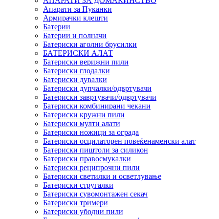
АПАРАТИ ЗА ДОМАЌИНСТВО
Апарати за Пуканки
Армирачки клешти
Батерии
Батерии и полначи
Батериски аголни брусилки
БАТЕРИСКИ АЛАТ
Батериски верижни пили
Батериски глодалки
Батериски дувалки
Батериски дупчалки/одвртувачи
Батериски завртувачи/одвртувачи
Батериски комбинирани чекани
Батериски кружни пили
Батериски мулти алати
Батериски ножици за ограда
Батериски осцилаторен повеќенаменски алат
Батериски пиштоли за силикон
Батериски правосмукалки
Батериски реципрочни пили
Батериски светилки и осветлување
Батериски стругалки
Батериски сувомонтажен секач
Батериски тримери
Батериски убодни пили