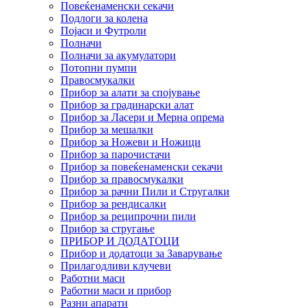
Повеќенаменски секачи
Подлоги за колена
Појаси и Футроли
Полначи
Полначи за акумулатори
Потопни пумпи
Правосмукалки
Прибор за алати за спојување
Прибор за градинарски алат
Прибор за Ласери и Мерна опрема
Прибор за мешалки
Прибор за Ножеви и Ножици
Прибор за парочистачи
Прибор за повеќенаменски секачи
Прибор за правосмукалки
Прибор за рачни Пили и Стругалки
Прибор за рендисалки
Прибор за реципрочни пили
Прибор за стругање
ПРИБОР И ДОДАТОЦИ
Прибор и додатоци за Заварување
Прилагодливи клучеви
Работни маси
Работни маси и прибор
Разни апарати