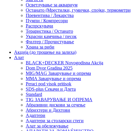
Осветлување за аквариум
Останато (Мрестилки, гумички, спојки, термометр
Превентива / Лекарства
Пумпи / Компресори
Распрскувачи
Тераристика / Останато
Украсни камчиња / песок
Филтер / Прочистување
Храна за риби
Акција (до трошење на залиха)
Алат
BLACK+DECKER Novogodisna Akcija
Dom Dvor Gradina 2025
MIG/MAG Заварување и опрема
MMA Заварување и опрема
Peraci pod visok pritisok
SDS-plus Секачи и Длета
Standard
TIG ЗАВАРУВАЊЕ И ОПРЕМА
Абразивни дискови за сечење
Абрихтери и Дихтови
Адаптери
Адаптери за столарски стеги
Алат за обележување