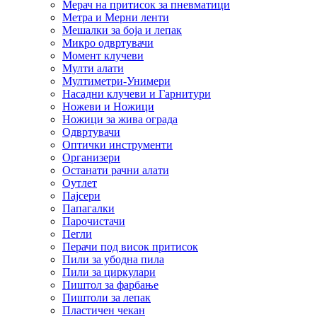
Мерач на притисок за пневматици
Метра и Мерни ленти
Мешалки за боја и лепак
Микро одвртувачи
Момент клучеви
Мулти алати
Мултиметри-Унимери
Насадни клучеви и Гарнитури
Ножеви и Ножици
Ножици за жива ограда
Одвртувачи
Оптички инструменти
Организери
Останати рачни алати
Оутлет
Пајсери
Папагалки
Парочистачи
Пегли
Перачи под висок притисок
Пили за убодна пила
Пили за циркулари
Пиштол за фарбање
Пиштоли за лепак
Пластичен чекан