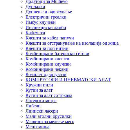
Додатоци за Multievo
Дупчалки
Дупчење и одвртување
Електрични греалки
Имбус клучеви
Инспекциски ламби
Кафемати
Клешти за кабел папучи
Клешти за отстранување на изолација од жица
Клешти за поп нитни
Комбинирани батериски сетови
Комбинирани клешти
Комбинирани клучеви
Комбинирани чекани
Комплет одвртувачи
КОМПРЕСОРИ И ПНЕВМАТСКИ АЛАТ
Кружни пили
Кутии за алат
Кутии за алат со тркала
Ласерски метра
Либели
Линиски ласери
Мали аголни брусилки
Машини за мелење месо
Менгемиња