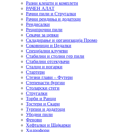
Разни клешти и комплети
РАЧЕН АЛАТ
Рачни пили и Стругалки
Рачни рендиња и додатоци
Рендисалки
Реципрочни пили
Секачи за цевки
Складирање и организација Промо
Соковници и Цедалки
Специјални клучеви
Стабилни и столни гер пили
Стабилни отсекувачи
Сталци и ногарки
Стартери
Стезни глави – Футери
Степенасти бургии
Столарски стеги
Стругалки
Торби и Ранци
Тостери и Скари
Турпии и додатоци
Убодни пили
Фенови
Хефталки и Шајкарки
Хидрофори