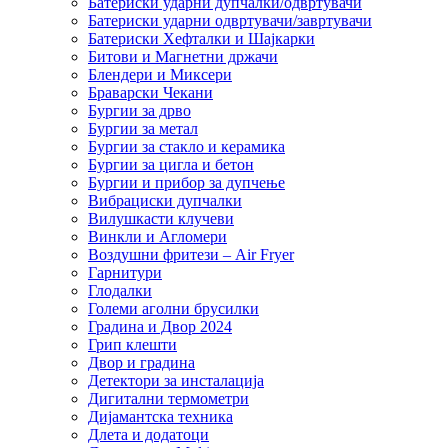
Батериски ударни дупчалки/одвртувачи
Батериски ударни одвртувачи/завртувачи
Батериски Хефталки и Шајкарки
Битови и Магнетни држачи
Блендери и Миксери
Браварски Чекани
Бургии за дрво
Бургии за метал
Бургии за стакло и керамика
Бургии за цигла и бетон
Бургии и прибор за дупчење
Вибрациски дупчалки
Вилушкасти клучеви
Винкли и Агломери
Воздушни фритези – Air Fryer
Гарнитури
Глодалки
Големи аголни брусилки
Градина и Двор 2024
Грип клешти
Двор и градина
Детектори за инсталација
Дигитални термометри
Дијамантска техника
Длета и додатоци