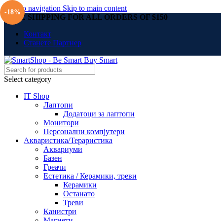
Skip to navigation
Skip to main content
-18%
FREE SHIPPING FOR ALL ORDERS OF $150
Контакт
Станете Партнер
Select category
IT Shop
Лаптопи
Додатоци за лаптопи
Монитори
Персонални компјутери
Акваристика/Тераристика
Аквариуми
Базен
Греачи
Естетика / Керамики, треви
Керамики
Останато
Треви
Канистри
Магнети