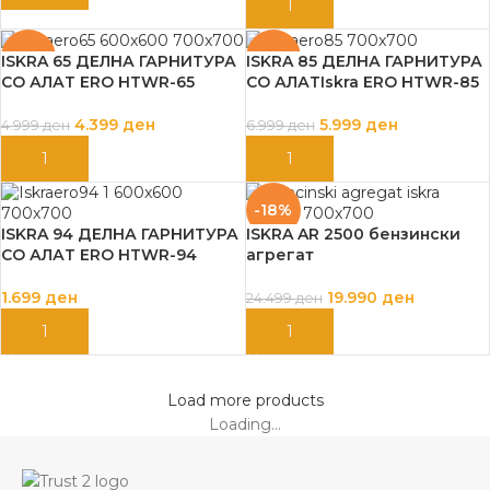
ДОДАЈ ВО КОШНИЦА
-12%
-14%
ISKRA 65 ДЕЛНА ГАРНИТУРА
ISKRA 85 ДЕЛНА ГАРНИТУРА
СО АЛАТ ERO HTWR-65
СО АЛАТIskra ERO HTWR-85
4.399
ден
5.999
ден
4.999
ден
6.999
ден
ДОДАЈ ВО КОШНИЦА
ДОДАЈ ВО КОШНИЦА
-18%
ISKRA 94 ДЕЛНА ГАРНИТУРА
ISKRA AR 2500 бензински
СО АЛАТ ERO HTWR-94
агрегат
1.699
ден
19.990
ден
24.499
ден
ДОДАЈ ВО КОШНИЦА
ДОДАЈ ВО КОШНИЦА
Load more products
Loading...