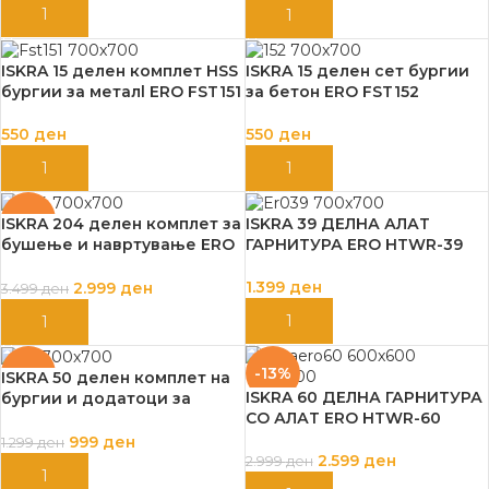
ДОДАЈ ВО КОШНИЦА
ДОДАЈ ВО КОШНИЦА
ISKRA 15 делен комплет HSS
ISKRA 15 делен сет бургии
бургии за металl ERO FST151
за бетон ERO FST152
550
ден
550
ден
ДОДАЈ ВО КОШНИЦА
ДОДАЈ ВО КОШНИЦА
-14%
ISKRA 204 делен комплет за
ISKRA 39 ДЕЛНА АЛАТ
бушење и навртување ERO
ГАРНИТУРА ERO HTWR-39
FST204
1.399
ден
2.999
ден
3.499
ден
ДОДАЈ ВО КОШНИЦА
ДОДАЈ ВО КОШНИЦА
-23%
-13%
ISKRA 50 делен комплет на
ISKRA 60 ДЕЛНА ГАРНИТУРА
бургии и додатоци за
СО АЛАТ ERO HTWR-60
навртувањеIskra ERO
FST050
999
ден
1.299
ден
2.599
ден
2.999
ден
ДОДАЈ ВО КОШНИЦА