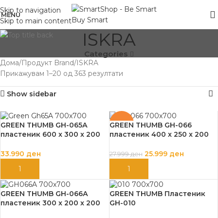
Skip to navigation
MENU
Skip to main content
ISKRA
Categories
Дома
Продукт Brand
ISKRA
Прикажувам 1–20 од 363 резултати
Show sidebar
-7%
GREEN THUMB GH-065А
GREEN THUMB GH-066
пластеник 600 x 300 x 200
пластеник 400 x 250 x 200
cm
cm
33.990
ден
25.999
ден
27.999
ден
ДОДАЈ ВО КОШНИЦА
ДОДАЈ ВО КОШНИЦА
GREEN THUMB GH-066А
GREEN THUMB Пластеник
пластеник 300 x 200 x 200
GH-010
cm