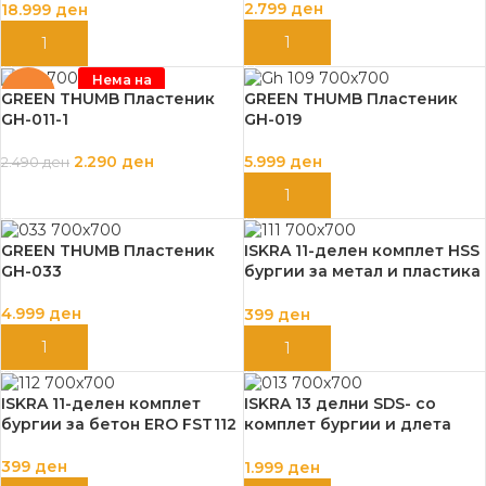
2.799
ден
18.999
ден
ДОДАЈ ВО КОШНИЦА
ДОДАЈ ВО КОШНИЦА
Нема на
залиха
-8%
GREEN THUMB Пластеник
GREEN THUMB Пластеник
GH-011-1
GH-019
2.290
ден
5.999
ден
2.490
ден
ПРОЧИТАЈ ПОВЕЌЕ
ДОДАЈ ВО КОШНИЦА
GREEN THUMB Пластеник
ISKRA 11-делен комплет HSS
GH-033
бургии за метал и пластика
ERO FST111
4.999
ден
399
ден
ДОДАЈ ВО КОШНИЦА
ДОДАЈ ВО КОШНИЦА
ISKRA 11-делен комплет
ISKRA 13 делни SDS- со
бургии за бетон ERO FST112
комплет бургии и длета
ERO FST013
399
ден
1.999
ден