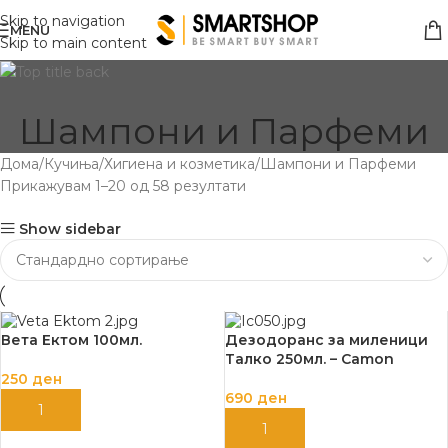
Skip to navigation
MENU
Skip to main content
Шампони и Парфеми
Дома
Кучиња
Хигиена и козметика
Шампони и Парфеми
Прикажувам 1–20 од 58 резултати
Show sidebar
Вета Ектом 100мл.
Дезодоранс за миленици
Талко 250мл. – Camon
250
ден
690
ден
ДОДАЈ ВО КОШНИЦА
ДОДАЈ ВО КОШНИЦА