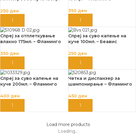
Беавис
350
ден
250
ден
ДОДАЈ ВО КОШНИЦА
ДОДАЈ ВО КОШНИЦА
Спреј за отплеткување
Спреј за суво капење на
влакно 175мл. – Фламинго
куче 100мл. – Беавис
350
ден
250
ден
ДОДАЈ ВО КОШНИЦА
ДОДАЈ ВО КОШНИЦА
Спреј за суво капење на
Четка и диспанзер за
куче 200мл. – Фламинго
шампонирање – Фламинго
400
ден
450
ден
ДОДАЈ ВО КОШНИЦА
ДОДАЈ ВО КОШНИЦА
Load more products
Loading...