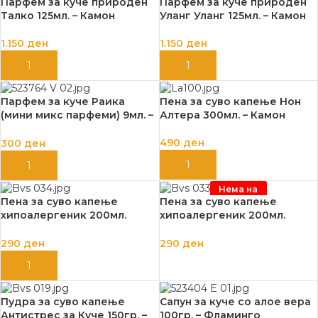
Парфем за куче природен
Парфем за куче природен
Талко 125мл. – Камон
Уланг Уланг 125мл. – Камон
1.150
ден
1.150
ден
ДОДАЈ ВО КОШНИЦА
ДОДАЈ ВО КОШНИЦА
Парфем за куче Раика
Пена за суво капење Нон
(мини микс парфеми) 9мл. –
Алтера 300мл. – Камон
Фламинго
490
ден
300
ден
ДОДАЈ ВО КОШНИЦА
ДОДАЈ ВО КОШНИЦА
Нема на
залиха
Пена за суво капење
Пена за суво капење
хипоалергеник 200мл.
хипоалергеник 200мл.
(5во1) Интензив – Беавис
(5во1) Репаир – Беавис
290
ден
290
ден
ДОДАЈ ВО КОШНИЦА
ПРОЧИТАЈ ПОВЕЌЕ
Пудра за суво капење
Сапун за куче со алое вера
Антистрес за Куче 150гр. –
100гр. – Фламинго