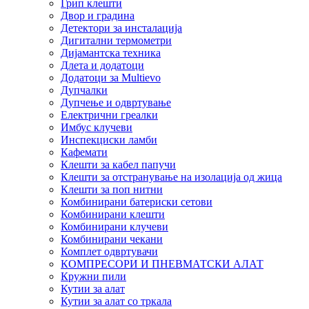
Грип клешти
Двор и градина
Детектори за инсталација
Дигитални термометри
Дијамантска техника
Длета и додатоци
Додатоци за Multievo
Дупчалки
Дупчење и одвртување
Електрични греалки
Имбус клучеви
Инспекциски ламби
Кафемати
Клешти за кабел папучи
Клешти за отстранување на изолација од жица
Клешти за поп нитни
Комбинирани батериски сетови
Комбинирани клешти
Комбинирани клучеви
Комбинирани чекани
Комплет одвртувачи
КОМПРЕСОРИ И ПНЕВМАТСКИ АЛАТ
Кружни пили
Кутии за алат
Кутии за алат со тркала