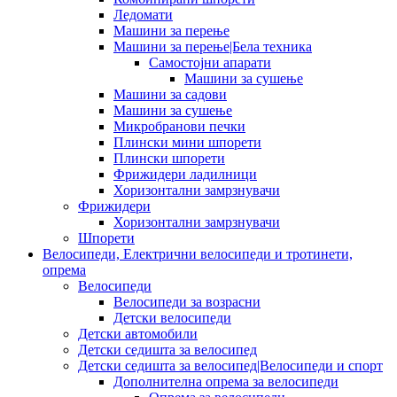
Ледомати
Машини за перење
Машини за перење|Бела техника
Самостојни апарати
Машини за сушење
Машини за садови
Машини за сушење
Микробранови печки
Плински мини шпорети
Плински шпорети
Фрижидери ладилници
Хоризонтални замрзнувачи
Фрижидери
Хоризонтални замрзнувачи
Шпорети
Велосипеди, Електрични велосипеди и тротинети,
опрема
Велосипеди
Велосипеди за возрасни
Детски велосипеди
Детски автомобили
Детски седишта за велосипед
Детски седишта за велосипед|Велосипеди и спорт
Дополнителна опрема за велосипеди