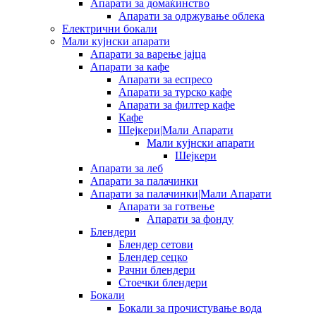
Апарати за домаќинство
Апарати за одржување облека
Електрични бокали
Мали кујнски апарати
Апарати за варење јајца
Апарати за кафе
Апарати за еспресо
Апарати за турско кафе
Апарати за филтер кафе
Кафе
Шејкери|Мали Апарати
Мали кујнски апарати
Шејкери
Апарати за леб
Апарати за палачинки
Апарати за палачинки|Мали Апарати
Апарати за готвење
Апарати за фонду
Блендери
Блендер сетови
Блендер сецко
Рачни блендери
Стоечки блендери
Бокали
Бокали за прочистување вода