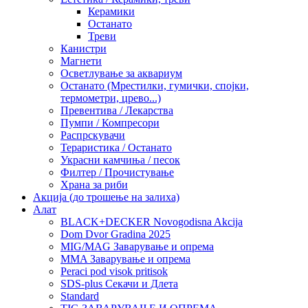
Керамики
Останато
Треви
Канистри
Магнети
Осветлување за аквариум
Останато (Мрестилки, гумички, спојки,
термометри, црево...)
Превентива / Лекарства
Пумпи / Компресори
Распрскувачи
Тераристика / Останато
Украсни камчиња / песок
Филтер / Прочистување
Храна за риби
Акција (до трошење на залиха)
Алат
BLACK+DECKER Novogodisna Akcija
Dom Dvor Gradina 2025
MIG/MAG Заварување и опрема
MMA Заварување и опрема
Peraci pod visok pritisok
SDS-plus Секачи и Длета
Standard