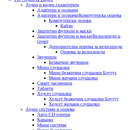
Аудио и видео галантерија
Адаптери и полначи
Адаптери и полначи|Компјутерска опрема
Компјутерски делови
Кабли
Заштитни футроли и маски
Заштитни футроли и маски|Велосипеди и
спорт
Дополнителна опрема за велосипеди
Опрема за велосипеди
Звучници
Безжични звучници
Мини слушалки
Мини безжични слушалки Блутут
Мини жичани слушалки
Смарт часовници
Таблети
Хедсет слушалки
Хедсет безжични слушалки Блутут
Хедсет жичани слушалки
Аудио системи и опрема
Авто CD плеери
Караоке
Мини системи