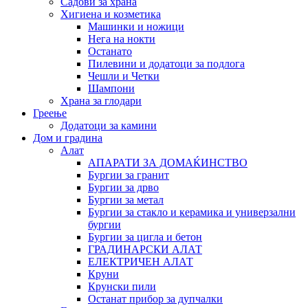
Садови за храна
Хигиена и козметика
Машинки и ножици
Нега на нокти
Останато
Пилевини и додатоци за подлога
Чешли и Четки
Шампони
Храна за глодари
Греење
Додатоци за камини
Дом и градина
Алат
АПАРАТИ ЗА ДОМАЌИНСТВО
Бургии за гранит
Бургии за дрво
Бургии за метал
Бургии за стакло и керамика и универзални
бургии
Бургии за цигла и бетон
ГРАДИНАРСКИ АЛАТ
ЕЛЕКТРИЧЕН АЛАТ
Круни
Крунски пили
Останат прибор за дупчалки