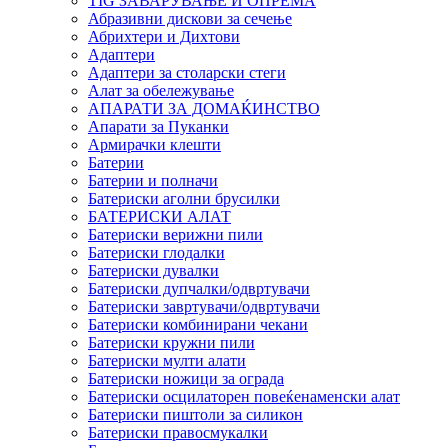
TIG ЗАВАРУВАЊЕ И ОПРЕМА
Абразивни дискови за сечење
Абрихтери и Дихтови
Адаптери
Адаптери за столарски стеги
Алат за обележување
АПАРАТИ ЗА ДОМАЌИНСТВО
Апарати за Пуканки
Армирачки клешти
Батерии
Батерии и полначи
Батериски аголни брусилки
БАТЕРИСКИ АЛАТ
Батериски верижни пили
Батериски глодалки
Батериски дувалки
Батериски дупчалки/одвртувачи
Батериски завртувачи/одвртувачи
Батериски комбинирани чекани
Батериски кружни пили
Батериски мулти алати
Батериски ножици за ограда
Батериски осцилаторен повеќенаменски алат
Батериски пиштоли за силикон
Батериски правосмукалки