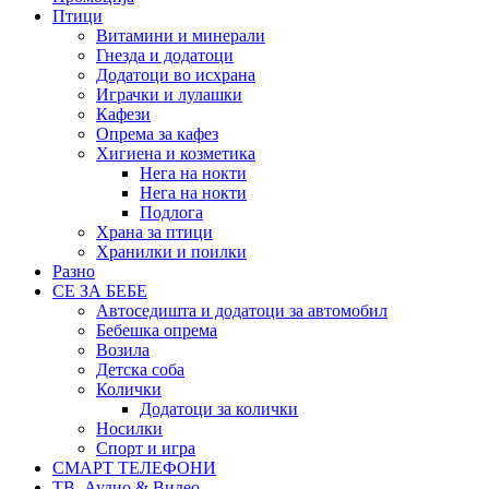
Птици
Витамини и минерали
Гнезда и додатоци
Додатоци во исхрана
Играчки и лулашки
Кафези
Опрема за кафез
Хигиена и козметика
Нега на нокти
Нега на нокти
Подлога
Храна за птици
Хранилки и поилки
Разно
СЕ ЗА БЕБЕ
Автоседишта и додатоци за автомобил
Бебешка опрема
Возила
Детска соба
Колички
Додатоци за колички
Носилки
Спорт и игра
СМАРТ ТЕЛЕФОНИ
ТВ, Аудио & Видео