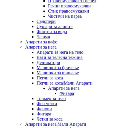
Правосмукалки за пепел
Рачни правосмукалки
Стик правосмукалки
Чистачи на пареа
Садопери
Сушари за алишта
Филтри за вода
Чешми
Апарати за кафе
Апарати за нега
Апарати за нега на тело
Ваги за телесна тежина
Депилатори
Машинки за бричење
Машинки за шишање
Пегли за коса
Пегли за коса|Мали Апарати
Апарати за нега
Фигара
Тример за тело
Фен четки
Фенови
Фигара
Четки за коса
Апарати за нега|Мали Апарати