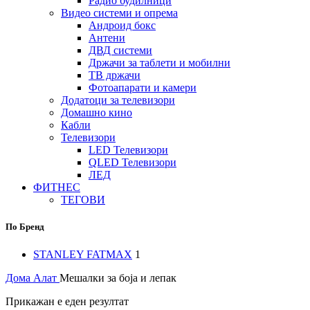
Радио будилници
Видео системи и опрема
Андроид бокс
Антени
ДВД системи
Држачи за таблети и мобилни
ТВ држачи
Фотоапарати и камери
Додатоци за телевизори
Домашно кино
Кабли
Телевизори
LED Телевизори
QLED Телевизори
ЛЕД
ФИТНЕС
ТЕГОВИ
По Бренд
STANLEY FATMAX
1
Дома
Алат
Мешалки за боја и лепак
Прикажан е еден резултат