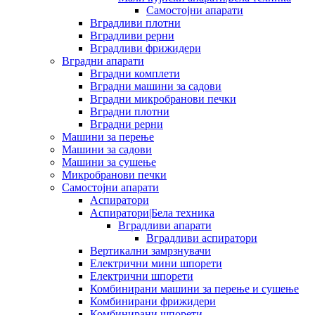
Самостојни апарати
Вградливи плотни
Вградливи рерни
Вградливи фрижидери
Вградни апарати
Вградни комплети
Вградни машини за садови
Вградни микробранови печки
Вградни плотни
Вградни рерни
Машини за перење
Машини за садови
Машини за сушење
Микробранови печки
Самостојни апарати
Аспиратори
Аспиратори|Бела техника
Вградливи апарати
Вградливи аспиратори
Вертикални замрзнувачи
Електрични мини шпорети
Електрични шпорети
Комбинирани машини за перење и сушење
Комбинирани фрижидери
Комбинирани шпорети