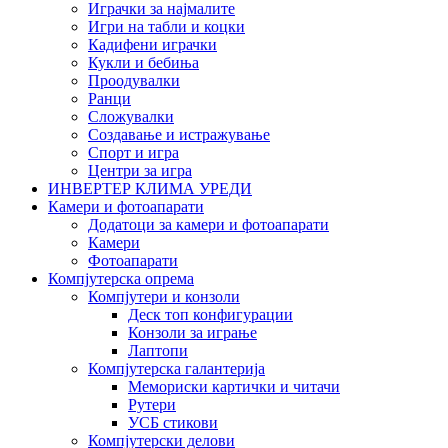
Играчки за најмалите
Игри на табли и коцки
Кадифени играчки
Кукли и бебиња
Проодувалки
Ранци
Сложувалки
Создавање и истражување
Спорт и игра
Центри за игра
ИНВЕРТЕР КЛИМА УРЕДИ
Камери и фотоапарати
Додатоци за камери и фотоапарати
Камери
Фотоапарати
Компјутерска опрема
Компјутери и конзоли
Деск топ конфигурации
Конзоли за играње
Лаптопи
Компјутерска галантерија
Мемориски картички и читачи
Рутери
УСБ стикови
Компјутерски делови