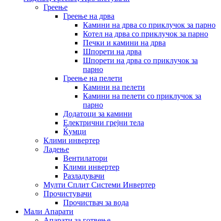
Греење
Греење на дрва
Камини на дрва со приклучок за парно
Котел на дрва со приклучок за парно
Печки и камини на дрва
Шпорети на дрва
Шпорети на дрва со приклучок за
парно
Греење на пелети
Камини на пелети
Камини на пелети со приклучок за
парно
Додатоци за камини
Електрични грејни тела
Ќумци
Клими инвертер
Ладење
Вентилатори
Клими инвертер
Разладувачи
Мулти Сплит Системи Инвертер
Прочистувачи
Прочиствач за вода
Мали Апарати
Апарати за готвење