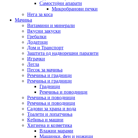
Самостојни апарати
Микробранови печки
Нега за коса
Мачиња
Витамини и минерали
Вкусни закуски
Гребалки
Додатоци
Дом и Транспорт
Заштита од надворешни паразити
Играчки
Легла
Песок за мачиња
Ремчиња и градници
Ремчиња и градници
Градници
Ремчиња и поводници
Ремчиња и поводници
Ремчиња и поводници
Садови за храна и вода
Тоалети и лопатчиња
Ќебиња и машни
Хигиена и козметика
Влажни марами
Машинки, фен и ножици