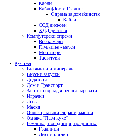
Кабли
Кабли|Дом и Градина
Опрема за домаќинство
Кабли
ССД дискови
ХДД дискови
Компјутерски опреми
Веб камери
Глувчиња - мауси
Монитори
Тастатури
Кучиња
Витамини и минерали
Вкусни закуски
Додатоци
Дом и Транспорт
Заштита од надворешни паразити
Играчки
Легла
Маски
Облека, патики, чорапи, машни
Ознака "Пази куче"
Ремчиња, поводници, градници...
Градници
Дисциплинки