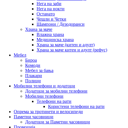
Нега на заби
Нега на нокти
Останато
Чешли и Четки
Шампони / Дезодоранси
Храна за маче
Влажна храна
Медицинска храна
Храна за маче (китен и адулт)
Храна за маче китен и адулт (рефус)
Мебел
Бироа
Комоди
Мебел за бања
Плакари
Полици
Мобилни телефони и додатоци
Додатоци за мобилни телефони
Мобилни телефони
Телефони на рати
Користени телефони на рати
Опрема за тротинети и велосипеди
Паметни часовници
Додатоци за Паметни часовници
Промоција