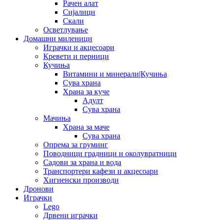
Рачен алат
Сијалици
Скали
Осветлување
Домашни миленици
Играчки и акцесоари
Кревети и перници
Кучиња
Витамини и минерали|Кучиња
Сува храна
Храна за куче
Адулт
Сува храна
Мачиња
Храна за маче
Сува храна
Опрема за груминг
Поводници градници и околувратници
Садови за храна и вода
Транспортери кафези и акцесоари
Хигиенски производи
Дронови
Играчки
Lego
Дрвени играчки