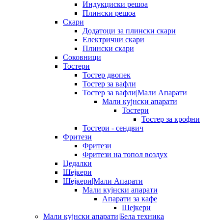
Индукциски решоа
Плински решоа
Скари
Додатоци за плински скари
Електрични скари
Плински скари
Соковници
Тостери
Тостер двопек
Тостер за вафли
Тостер за вафли|Мали Апарати
Мали кујнски апарати
Тостери
Тостер за крофни
Тостери - сендвич
Фритези
Фритези
Фритези на топол воздух
Цедалки
Шејкери
Шејкери|Мали Апарати
Мали кујнски апарати
Апарати за кафе
Шејкери
Мали кујнски апарати|Бела техника