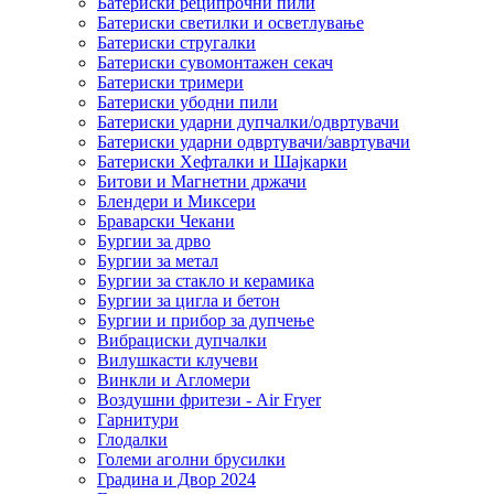
Батериски реципрочни пили
Батериски светилки и осветлување
Батериски стругалки
Батериски сувомонтажен секач
Батериски тримери
Батериски убодни пили
Батериски ударни дупчалки/одвртувачи
Батериски ударни одвртувачи/завртувачи
Батериски Хефталки и Шајкарки
Битови и Магнетни држачи
Блендери и Миксери
Браварски Чекани
Бургии за дрво
Бургии за метал
Бургии за стакло и керамика
Бургии за цигла и бетон
Бургии и прибор за дупчење
Вибрациски дупчалки
Вилушкасти клучеви
Винкли и Агломери
Воздушни фритези - Air Fryer
Гарнитури
Глодалки
Големи аголни брусилки
Градина и Двор 2024