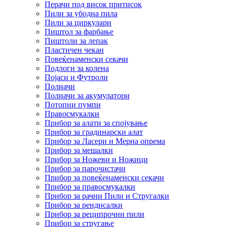
Перачи под висок притисок
Пили за убодна пила
Пили за циркулари
Пиштол за фарбање
Пиштоли за лепак
Пластичен чекан
Повеќенаменски секачи
Подлоги за колена
Појаси и Футроли
Полначи
Полначи за акумулатори
Потопни пумпи
Правосмукалки
Прибор за алати за спојување
Прибор за градинарски алат
Прибор за Ласери и Мерна опрема
Прибор за мешалки
Прибор за Ножеви и Ножици
Прибор за парочистачи
Прибор за повеќенаменски секачи
Прибор за правосмукалки
Прибор за рачни Пили и Стругалки
Прибор за рендисалки
Прибор за реципрочни пили
Прибор за стругање