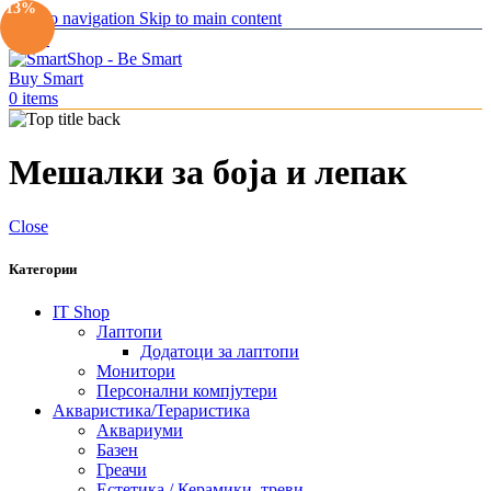
-13%
Skip to navigation
Skip to main content
Menu
0
items
Мешалки за боја и лепак
Close
Категории
IT Shop
Лаптопи
Додатоци за лаптопи
Монитори
Персонални компјутери
Акваристика/Тераристика
Аквариуми
Базен
Греачи
Естетика / Керамики, треви