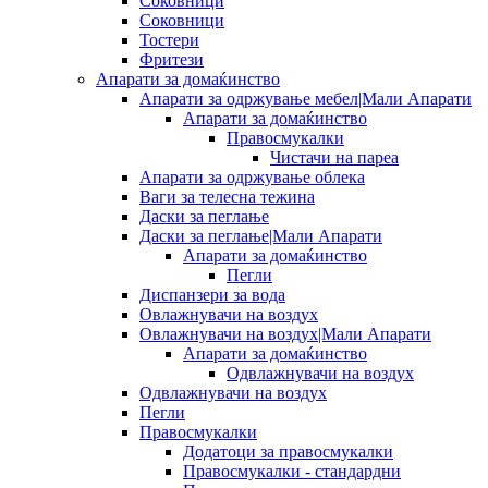
Соковници
Соковници
Тостери
Фритези
Апарати за домаќинство
Апарати за одржување мебел|Мали Апарати
Апарати за домаќинство
Правосмукалки
Чистачи на пареа
Апарати за одржување облека
Ваги за телесна тежина
Даски за пеглање
Даски за пеглање|Мали Апарати
Апарати за домаќинство
Пегли
Диспанзери за вода
Овлажнувачи на воздух
Овлажнувачи на воздух|Мали Апарати
Апарати за домаќинство
Одвлажнувачи на воздух
Одвлажнувачи на воздух
Пегли
Правосмукалки
Додатоци за правосмукалки
Правосмукалки - стандардни