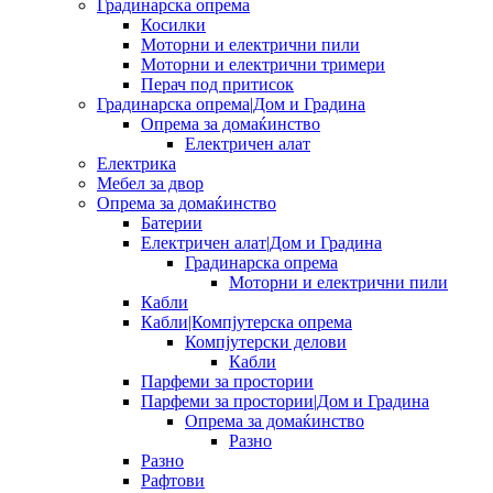
Градинарска опрема
Косилки
Моторни и електрични пили
Моторни и електрични тримери
Перач под притисок
Градинарска опрема|Дом и Градина
Опрема за домаќинство
Електричен алат
Електрика
Мебел за двор
Опрема за домаќинство
Батерии
Електричен алат|Дом и Градина
Градинарска опрема
Моторни и електрични пили
Кабли
Кабли|Компјутерска опрема
Компјутерски делови
Кабли
Парфеми за простории
Парфеми за простории|Дом и Градина
Опрема за домаќинство
Разно
Разно
Рафтови