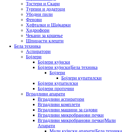
Тостери и Скари
Турпии и додатоци
Убодни пили
Фенови
Хефталки и Шајкарки
Хидрофори
Чекани за кршење
Шпицасти клешти
Бела техника
Аспиратори
Бојлери
Бојлери кујнски
Бојлери кујнски|Бела техника
Бојлери
Бојлери купатилски
Бојлери купатилски
Бојлери проточни
Вградливи апарати
Вградливи аспиратори
Вградливи комплети
Вградливи машини за садови
Вградливи микробранови печки
Вградливи микробранови печки|Мали
Апарати
Мали кујнски апарати|Бела техника