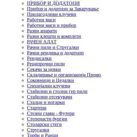
ПРИБОР И ДОДАТОЦИ
Прибор и додатоци за Заварување
Прилагодливи клучеви
Работни маси
Работни маси и прибор
Разни апарати
Разни клешти и комплети
РАЧЕН АЛАТ
Рачни пили и Стругалки
Рачни рендиња и додатоци
Рендисалки
Реципрочни пили
Секачи за цевки
Складирање и организација Промо
Соковници и Цедалки
Специјални клучеви
Стабилни и столни гер пили
Стабилни отсекувачи
Сталци и ногарки
Стартери
Стезни глави - Футери
Степенасти бургии
Столарски стеги
Стругалки
Торби и Ранци