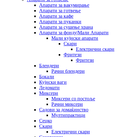
Апарати за вакумирање
Апарати за готвење
Апарати за кафе
Апарати за пуканки
Апарати за сушење храна
Апарати за фонду|Мали Апарати
Мали кујнски апарати
Скари
Електрични скари
Фритези
Фритези
Блендери
Рачни блендери
Бокали
Кујнски ваги
Ледомати
Миксери
Миксери со постоље
Рачни миксери
Садови за домаќинство
Мултипрактици
Сецко
Скари
Електрични скари