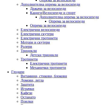
Опрема за велосипеди
Дополнителна опрема за велосипеди
Држачи за велосипеди
Кациги|Велосипеди и спорт
Дополнителна опрема за велосипеди
Опрема за велосипеди
Опрема за велосипеди
Електрични велосипеди
Електрични скутери
Електрични тротинети
Мотори и скутери
Ролери
Трицикли
Детски трицикли
Тротинети
Електрични тротинети
Механички тротинети
Глодари
Витамини, стикови, блокови
Домови, легла
Заштита
Играчки
Кафези
Останато
Поилки