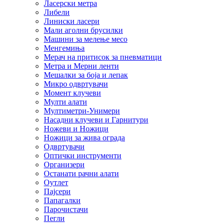
Ласерски метра
Либели
Линиски ласери
Мали аголни брусилки
Машини за мелење месо
Менгемиња
Мерач на притисок за пневматици
Метра и Мерни ленти
Мешалки за боја и лепак
Микро одвртувачи
Момент клучеви
Мулти алати
Мултиметри-Унимери
Насадни клучеви и Гарнитури
Ножеви и Ножици
Ножици за жива ограда
Одвртувачи
Оптички инструменти
Организери
Останати рачни алати
Оутлет
Пајсери
Папагалки
Парочистачи
Пегли