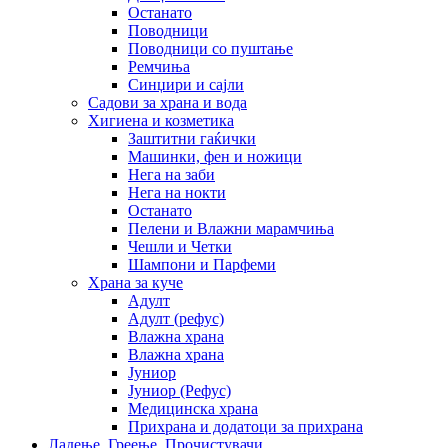
Останато
Поводници
Поводници со пуштање
Ремчиња
Синџири и сајли
Садови за храна и вода
Хигиена и козметика
Заштитни гаќички
Машинки, фен и ножици
Нега на заби
Нега на нокти
Останато
Пелени и Влажни марамчиња
Чешли и Четки
Шампони и Парфеми
Храна за куче
Адулт
Адулт (рефус)
Влажна храна
Влажна храна
Јуниор
Јуниор (Рефус)
Медицинска храна
Прихрана и додатоци за прихрана
Ладење, Греење, Прочистувачи