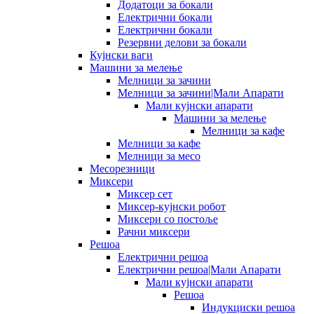
Додатоци за бокали
Електрични бокали
Електрични бокали
Резервни делови за бокали
Кујнски ваги
Машини за мелење
Мелници за зачини
Мелници за зачини|Мали Апарати
Мали кујнски апарати
Машини за мелење
Мелници за кафе
Мелници за кафе
Мелници за месо
Месорезници
Миксери
Миксер сет
Миксер-кујнски робот
Миксери со постоље
Рачни миксери
Решоа
Електрични решоа
Електрични решоа|Мали Апарати
Мали кујнски апарати
Решоа
Индукциски решоа