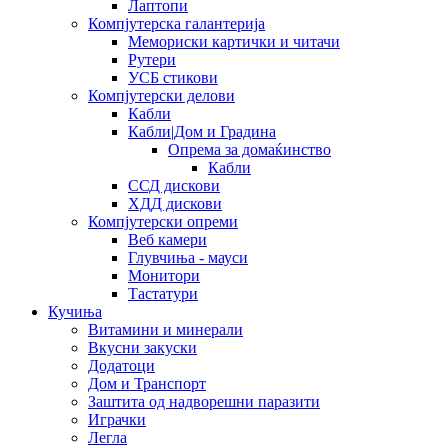
Лаптопи
Компјутерска галантерија
Мемориски картички и читачи
Рутери
УСБ стикови
Компјутерски делови
Кабли
Кабли|Дом и Градина
Опрема за домаќинство
Кабли
ССД дискови
ХДД дискови
Компјутерски опреми
Веб камери
Глувчиња - мауси
Монитори
Тастатури
Кучиња
Витамини и минерали
Вкусни закуски
Додатоци
Дом и Транспорт
Заштита од надворешни паразити
Играчки
Легла