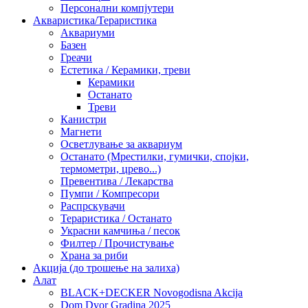
Персонални компјутери
Акваристика/Тераристика
Аквариуми
Базен
Греачи
Естетика / Керамики, треви
Керамики
Останато
Треви
Канистри
Магнети
Осветлување за аквариум
Останато (Мрестилки, гумички, спојки,
термометри, црево...)
Превентива / Лекарства
Пумпи / Компресори
Распрскувачи
Тераристика / Останато
Украсни камчиња / песок
Филтер / Прочистување
Храна за риби
Акција (до трошење на залиха)
Алат
BLACK+DECKER Novogodisna Akcija
Dom Dvor Gradina 2025