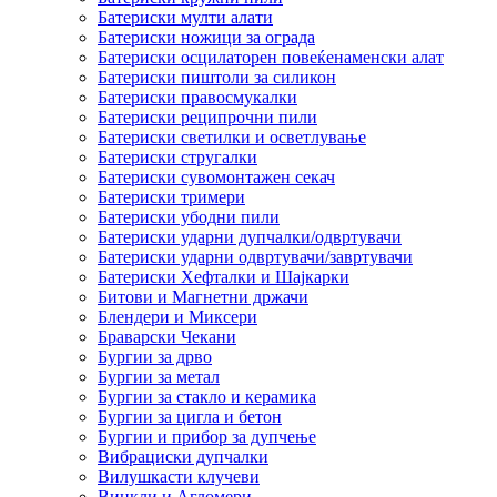
Батериски мулти алати
Батериски ножици за ограда
Батериски осцилаторен повеќенаменски алат
Батериски пиштоли за силикон
Батериски правосмукалки
Батериски реципрочни пили
Батериски светилки и осветлување
Батериски стругалки
Батериски сувомонтажен секач
Батериски тримери
Батериски убодни пили
Батериски ударни дупчалки/одвртувачи
Батериски ударни одвртувачи/завртувачи
Батериски Хефталки и Шајкарки
Битови и Магнетни држачи
Блендери и Миксери
Браварски Чекани
Бургии за дрво
Бургии за метал
Бургии за стакло и керамика
Бургии за цигла и бетон
Бургии и прибор за дупчење
Вибрациски дупчалки
Вилушкасти клучеви
Винкли и Агломери