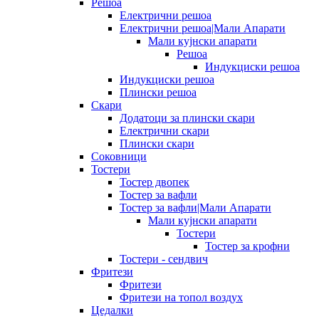
Решоа
Електрични решоа
Електрични решоа|Мали Апарати
Мали кујнски апарати
Решоа
Индукциски решоа
Индукциски решоа
Плински решоа
Скари
Додатоци за плински скари
Електрични скари
Плински скари
Соковници
Тостери
Тостер двопек
Тостер за вафли
Тостер за вафли|Мали Апарати
Мали кујнски апарати
Тостери
Тостер за крофни
Тостери - сендвич
Фритези
Фритези
Фритези на топол воздух
Цедалки