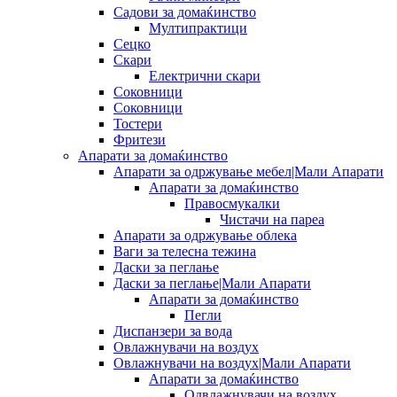
Садови за домаќинство
Мултипрактици
Сецко
Скари
Електрични скари
Соковници
Соковници
Тостери
Фритези
Апарати за домаќинство
Апарати за одржување мебел|Мали Апарати
Апарати за домаќинство
Правосмукалки
Чистачи на пареа
Апарати за одржување облека
Ваги за телесна тежина
Даски за пеглање
Даски за пеглање|Мали Апарати
Апарати за домаќинство
Пегли
Диспанзери за вода
Овлажнувачи на воздух
Овлажнувачи на воздух|Мали Апарати
Апарати за домаќинство
Одвлажнувачи на воздух