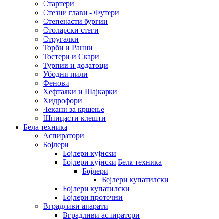
Стартери
Стезни глави - Футери
Степенасти бургии
Столарски стеги
Стругалки
Торби и Ранци
Тостери и Скари
Турпии и додатоци
Убодни пили
Фенови
Хефталки и Шајкарки
Хидрофори
Чекани за кршење
Шпицасти клешти
Бела техника
Аспиратори
Бојлери
Бојлери кујнски
Бојлери кујнски|Бела техника
Бојлери
Бојлери купатилски
Бојлери купатилски
Бојлери проточни
Вградливи апарати
Вградливи аспиратори