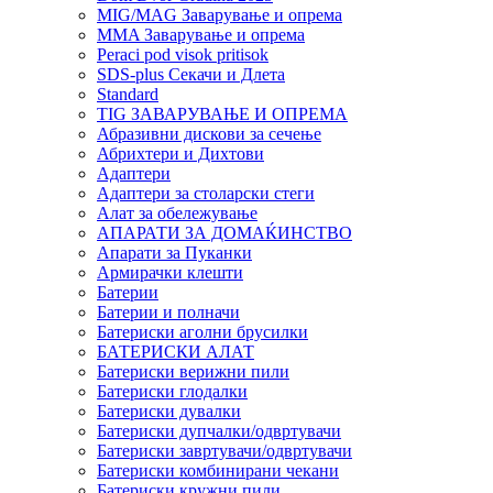
MIG/MAG Заварување и опрема
MMA Заварување и опрема
Peraci pod visok pritisok
SDS-plus Секачи и Длета
Standard
TIG ЗАВАРУВАЊЕ И ОПРЕМА
Абразивни дискови за сечење
Абрихтери и Дихтови
Адаптери
Адаптери за столарски стеги
Алат за обележување
АПАРАТИ ЗА ДОМАЌИНСТВО
Апарати за Пуканки
Армирачки клешти
Батерии
Батерии и полначи
Батериски аголни брусилки
БАТЕРИСКИ АЛАТ
Батериски верижни пили
Батериски глодалки
Батериски дувалки
Батериски дупчалки/одвртувачи
Батериски завртувачи/одвртувачи
Батериски комбинирани чекани
Батериски кружни пили