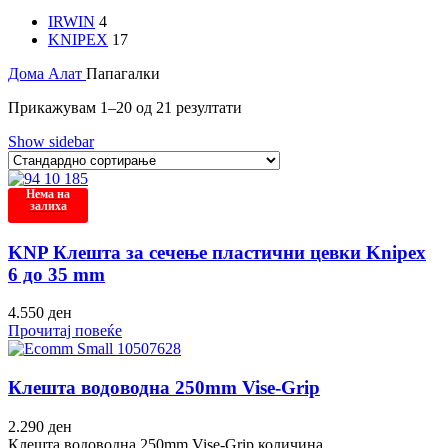
IRWIN
4
KNIPEX
17
Дома
Алат
Папагалки
Прикажувам 1–20 од 21 резултати
Show sidebar
Нема на
залиха
KNP Клешта за сечење пластични цевки Knipex
6 до 35 mm
4.550
ден
Прочитај повеќе
Клешта водоводна 250mm Vise-Grip
2.290
ден
Клешта водоводна 250mm Vise-Grip количина