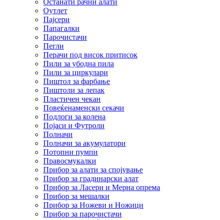
Останати рачни алати
Оутлет
Пајсери
Папагалки
Парочистачи
Пегли
Перачи под висок притисок
Пили за убодна пила
Пили за циркулари
Пиштол за фарбање
Пиштоли за лепак
Пластичен чекан
Повеќенаменски секачи
Подлоги за колена
Појаси и Футроли
Полначи
Полначи за акумулатори
Потопни пумпи
Правосмукалки
Прибор за алати за спојување
Прибор за градинарски алат
Прибор за Ласери и Мерна опрема
Прибор за мешалки
Прибор за Ножеви и Ножици
Прибор за парочистачи