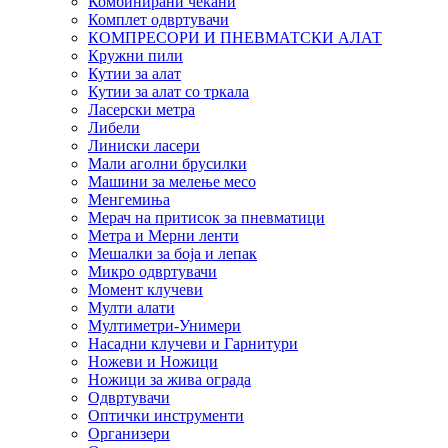
Комбинирани чекани
Комплет одвртувачи
КОМПРЕСОРИ И ПНЕВМАТСКИ АЛАТ
Кружни пили
Кутии за алат
Кутии за алат со тркала
Ласерски метра
Либели
Линиски ласери
Мали аголни брусилки
Машини за мелење месо
Менгемиња
Мерач на притисок за пневматици
Метра и Мерни ленти
Мешалки за боја и лепак
Микро одвртувачи
Момент клучеви
Мулти алати
Мултиметри-Унимери
Насадни клучеви и Гарнитури
Ножеви и Ножици
Ножици за жива ограда
Одвртувачи
Оптички инструменти
Организери