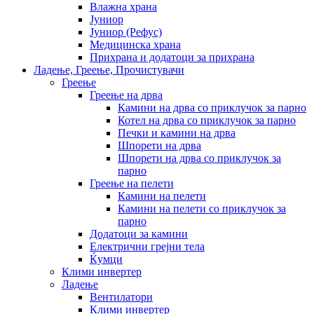
Влажна храна
Јуниор
Јуниор (Рефус)
Медицинска храна
Прихрана и додатоци за прихрана
Ладење, Греење, Прочистувачи
Греење
Греење на дрва
Камини на дрва со приклучок за парно
Котел на дрва со приклучок за парно
Печки и камини на дрва
Шпорети на дрва
Шпорети на дрва со приклучок за
парно
Греење на пелети
Камини на пелети
Камини на пелети со приклучок за
парно
Додатоци за камини
Електрични грејни тела
Ќумци
Клими инвертер
Ладење
Вентилатори
Клими инвертер