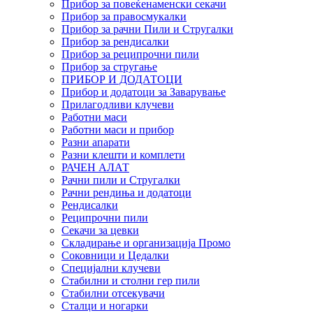
Прибор за повеќенаменски секачи
Прибор за правосмукалки
Прибор за рачни Пили и Стругалки
Прибор за рендисалки
Прибор за реципрочни пили
Прибор за стругање
ПРИБОР И ДОДАТОЦИ
Прибор и додатоци за Заварување
Прилагодливи клучеви
Работни маси
Работни маси и прибор
Разни апарати
Разни клешти и комплети
РАЧЕН АЛАТ
Рачни пили и Стругалки
Рачни рендиња и додатоци
Рендисалки
Реципрочни пили
Секачи за цевки
Складирање и организација Промо
Соковници и Цедалки
Специјални клучеви
Стабилни и столни гер пили
Стабилни отсекувачи
Сталци и ногарки