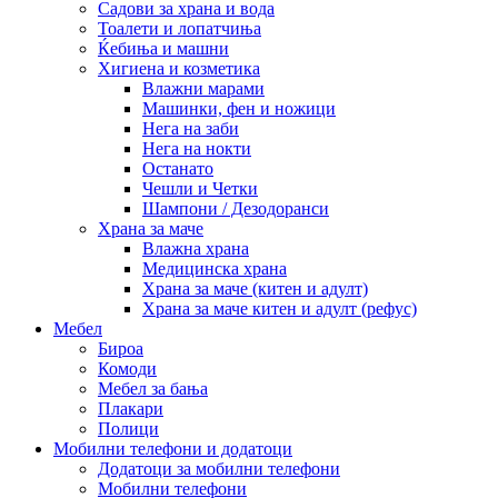
Садови за храна и вода
Тоалети и лопатчиња
Ќебиња и машни
Хигиена и козметика
Влажни марами
Машинки, фен и ножици
Нега на заби
Нега на нокти
Останато
Чешли и Четки
Шампони / Дезодоранси
Храна за маче
Влажна храна
Медицинска храна
Храна за маче (китен и адулт)
Храна за маче китен и адулт (рефус)
Мебел
Бироа
Комоди
Мебел за бања
Плакари
Полици
Мобилни телефони и додатоци
Додатоци за мобилни телефони
Мобилни телефони