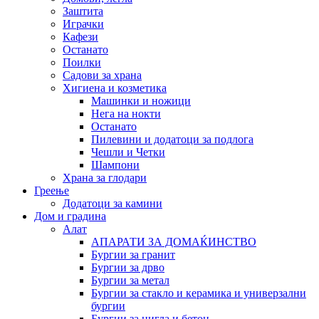
Заштита
Играчки
Кафези
Останато
Поилки
Садови за храна
Хигиена и козметика
Машинки и ножици
Нега на нокти
Останато
Пилевини и додатоци за подлога
Чешли и Четки
Шампони
Храна за глодари
Греење
Додатоци за камини
Дом и градина
Алат
АПАРАТИ ЗА ДОМАЌИНСТВО
Бургии за гранит
Бургии за дрво
Бургии за метал
Бургии за стакло и керамика и универзални
бургии
Бургии за цигла и бетон