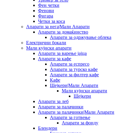
Фен четки
Фенови
Фигара
Четки за коса
Апарати за нега|Мали Апарати
Апарати за домаќинство
Апарати за одржување облека
Електрични бокали
Мали кујнски апарати
Апарати за варење јајца
Апарати за кафе
Апарати за еспресо
Апарати за турско кафе
Апарати за филтер кафе
Кафе
Шејкери|Мали Апарати
Мали кујнски апарати
Шејкери
Апарати за леб
Апарати за палачинки
Апарати за палачинки|Мали Апарати
Апарати за готвење
Апарати за фонду
Блендери