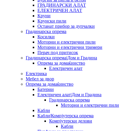
ГРАДИНАРСКИ АЛАТ
ЕЛЕКТРИЧЕН АЛАТ
Круни
Крунски пили
Останат прибор за дупчалки
Градинарска опрема
Косилки
Моторни и електрични пили
Моторни и електрични тримери
Перач под притисок
Градинарска опрема|Дом и Градина
Опрема за домаќинство
Електричен алат
Електрика
Мебел за двор
Опрема за домаќинство
Батерии
Електричен алат|Дом и Градина
Градинарска опрема
Моторни и електрични пили
Кабли
Кабли|Компјутерска опрема
Компјутерски делови
Кабли