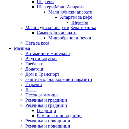
Шејкери
Шејкери|Мали Апарати
Мали кујнски апарати
Апарати за кафе
Шејкери
Мали кујнски апарати|Бела техника
Самостојни апарати
Микробранови печки
Нега за коса
Мачиња
Витамини и минерали
Вкусни закуски
Гребалки
Додатоци
Дом и Транспорт
Заштита од надворешни паразити
Играчки
Легла
Песок за мачиња
Ремчиња и градници
Ремчиња и градници
Градници
Ремчиња и поводници
Ремчиња и поводници
Ремчиња и поводници