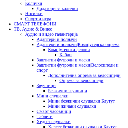
Колички
Додатоци за колички
Носилки
Спорт и игра
СМАРТ ТЕЛЕФОНИ
ТВ, Аудио & Видео
Аудио и видео галантерија
Адаптери и полначи
Адаптери и полначи|Компјутерска опрема
Компјутерски делови
Кабли
Заштитни футроли и маски
Заштитни футроли и маски|Велосипеди и
спорт
Дополнителна опрема за велосипеди
Опрема за велосипеди
Звучници
Безжични звучници
Мини слушалки
Мини безжични слушалки Блутут
Мини жичани слушалки
Смарт часовници
Таблети
Хедсет слушалки
Хедсет безжични слушалки Блутут