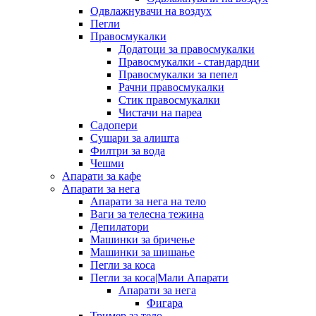
Одвлажнувачи на воздух
Пегли
Правосмукалки
Додатоци за правосмукалки
Правосмукалки - стандардни
Правосмукалки за пепел
Рачни правосмукалки
Стик правосмукалки
Чистачи на пареа
Садопери
Сушари за алишта
Филтри за вода
Чешми
Апарати за кафе
Апарати за нега
Апарати за нега на тело
Ваги за телесна тежина
Депилатори
Машинки за бричење
Машинки за шишање
Пегли за коса
Пегли за коса|Мали Апарати
Апарати за нега
Фигара
Тример за тело