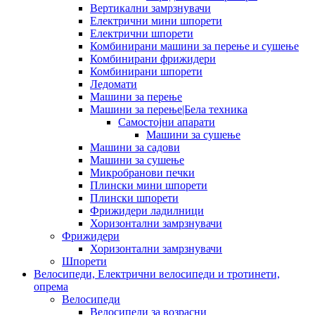
Вертикални замрзнувачи
Електрични мини шпорети
Електрични шпорети
Комбинирани машини за перење и сушење
Комбинирани фрижидери
Комбинирани шпорети
Ледомати
Машини за перење
Машини за перење|Бела техника
Самостојни апарати
Машини за сушење
Машини за садови
Машини за сушење
Микробранови печки
Плински мини шпорети
Плински шпорети
Фрижидери ладилници
Хоризонтални замрзнувачи
Фрижидери
Хоризонтални замрзнувачи
Шпорети
Велосипеди, Електрични велосипеди и тротинети,
опрема
Велосипеди
Велосипеди за возрасни