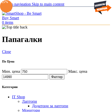
-15%
Skip to navigation
Skip to main content
Menu
0
items
Папагалки
Close
По Цена
Мин. цена
Макс. цена
Филтер
Категории
IT Shop
Лаптопи
Додатоци за лаптопи
Монитори