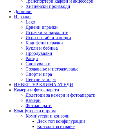
Транспортери кафези и акцесоари
Хигиенски производи
Дронови
Играчки
Lego
Дрвени играчки
Играчки за најмалите
Игри на табли и коцки
Кадифени играчки
Кукли и бебиња
Проодувалки
Ранци
Сложувалки
Создавање и истражување
Спорт и игра
Центри за игра
ИНВЕРТЕР КЛИМА УРЕДИ
Камери и фотоапарати
Додатоци за камери и фотоапарати
Камери
Фотоапарати
Компјутерска опрема
Компјутери и конзоли
Деск топ конфигурации
Конзоли за играње