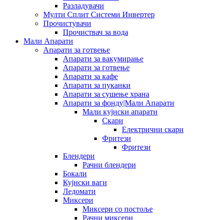
Разладувачи
Мулти Сплит Системи Инвертер
Прочистувачи
Прочиствач за вода
Мали Апарати
Апарати за готвење
Апарати за вакумирање
Апарати за готвење
Апарати за кафе
Апарати за пуканки
Апарати за сушење храна
Апарати за фонду|Мали Апарати
Мали кујнски апарати
Скари
Електрични скари
Фритези
Фритези
Блендери
Рачни блендери
Бокали
Кујнски ваги
Ледомати
Миксери
Миксери со постоље
Рачни миксери