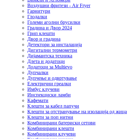
Воздушни фритези - Air Fryer
Гарнитури
Глодалки
Големи аголни брусилки
Градина и Двор 2024
Грип клешти
Двор и градина
Детектори за инсталација
Дигитални термометри
Дијамантска техника
Длета и додатоци
Додатоци за Multievo
Дупчалки
Дупчење и одвртување
Електрични греалки
Имбус клучеви
Инспекциски ламби
Кафемати
Клешти за кабел папучи
Клешти за отстранување на изолација од жица
Клешти за поп нитни
Комбинирани батериски сетови
Комбинирани клешти
Комбинирани клучеви