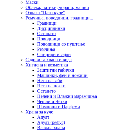
Маски
Облека, патики, чорапи, машни
Ознака "Пази куче"
Ремчиња, поводници, градници...
Градници
Дисциплинки
Останато
Поводници
Поводници со пуштање
Ремчиња
Синџири и сајли
Садови за храна и вода
Хигиена и козметика
Заштитни гаќички
Машинки, фен и ножици
Нега на заби
Нега на нокти
Останато
Пелени и Влажни марамчиња
Чешли и Четки
Шампони и Парфеми
Храна за куче
Адулт
Адулт (рефус)
Влажна храна