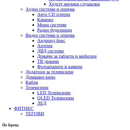
Хедсет жичани слушалки
Аудио системи и опрема
Авто CD плеери
Караоке
Мини системи
Радио будилници
Видео системи и опрема
Андроид бокс
Антени
ДВД системи
Држачи за таблети и мобилни
ТВ држачи
Фотоапарати и камери
Додатоци за телевизори
Домашно кино
Кабли
Телевизори
LED Телевизори
QLED Телевизори
ЛЕД
ФИТНЕС
ТЕГОВИ
По Бренд