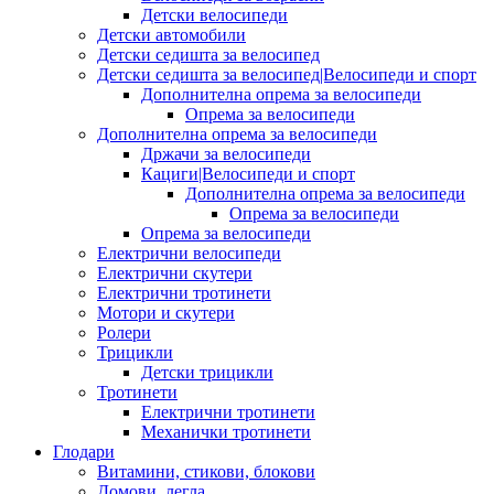
Детски велосипеди
Детски автомобили
Детски седишта за велосипед
Детски седишта за велосипед|Велосипеди и спорт
Дополнителна опрема за велосипеди
Опрема за велосипеди
Дополнителна опрема за велосипеди
Држачи за велосипеди
Кациги|Велосипеди и спорт
Дополнителна опрема за велосипеди
Опрема за велосипеди
Опрема за велосипеди
Електрични велосипеди
Електрични скутери
Електрични тротинети
Мотори и скутери
Ролери
Трицикли
Детски трицикли
Тротинети
Електрични тротинети
Механички тротинети
Глодари
Витамини, стикови, блокови
Домови, легла