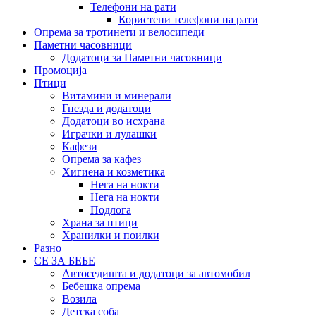
Телефони на рати
Користени телефони на рати
Опрема за тротинети и велосипеди
Паметни часовници
Додатоци за Паметни часовници
Промоција
Птици
Витамини и минерали
Гнезда и додатоци
Додатоци во исхрана
Играчки и лулашки
Кафези
Опрема за кафез
Хигиена и козметика
Нега на нокти
Нега на нокти
Подлога
Храна за птици
Хранилки и поилки
Разно
СЕ ЗА БЕБЕ
Автоседишта и додатоци за автомобил
Бебешка опрема
Возила
Детска соба