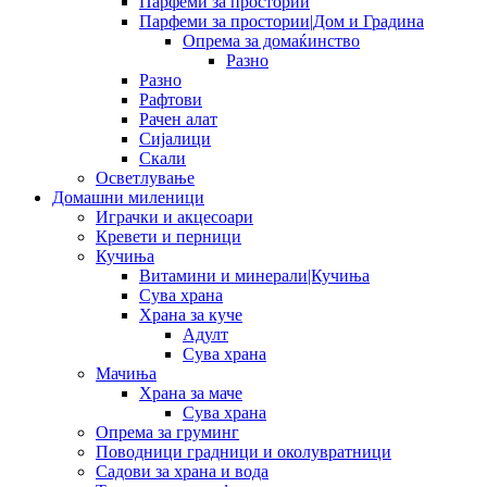
Парфеми за простории
Парфеми за простории|Дом и Градина
Опрема за домаќинство
Разно
Разно
Рафтови
Рачен алат
Сијалици
Скали
Осветлување
Домашни миленици
Играчки и акцесоари
Кревети и перници
Кучиња
Витамини и минерали|Кучиња
Сува храна
Храна за куче
Адулт
Сува храна
Мачиња
Храна за маче
Сува храна
Опрема за груминг
Поводници градници и околувратници
Садови за храна и вода