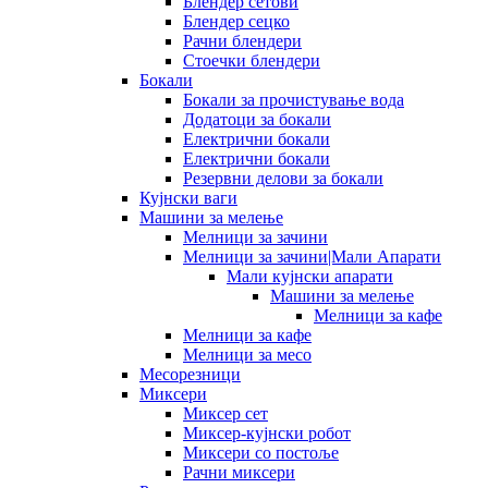
Блендер сетови
Блендер сецко
Рачни блендери
Стоечки блендери
Бокали
Бокали за прочистување вода
Додатоци за бокали
Електрични бокали
Електрични бокали
Резервни делови за бокали
Кујнски ваги
Машини за мелење
Мелници за зачини
Мелници за зачини|Мали Апарати
Мали кујнски апарати
Машини за мелење
Мелници за кафе
Мелници за кафе
Мелници за месо
Месорезници
Миксери
Миксер сет
Миксер-кујнски робот
Миксери со постоље
Рачни миксери