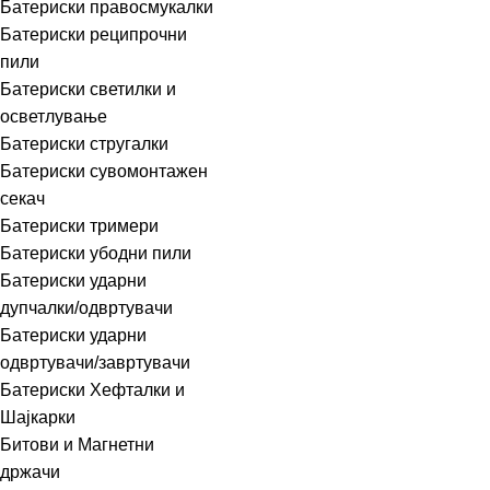
Батериски правосмукалки
Батериски реципрочни
пили
Батериски светилки и
осветлување
Батериски стругалки
Батериски сувомонтажен
секач
Батериски тримери
Батериски убодни пили
Батериски ударни
дупчалки/одвртувачи
Батериски ударни
одвртувачи/завртувачи
Батериски Хефталки и
Шајкарки
Битови и Магнетни
држачи