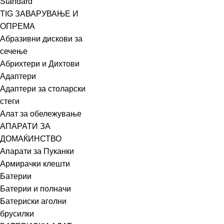
Standard
TIG ЗАВАРУВАЊЕ И
ОПРЕМА
Абразивни дискови за
сечење
Абрихтери и Дихтови
Адаптери
Адаптери за столарски
стеги
Алат за обележување
АПАРАТИ ЗА
ДОМАЌИНСТВО
Апарати за Пуканки
Армирачки клешти
Батерии
Батерии и полначи
Батериски аголни
брусилки