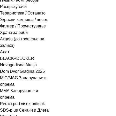
Пумпи / Компресори
Распрскувачи
Тераристика / Останато
Украсни камчиња / песок
Филтер / Прочистување
Храна за риби
Акција (до трошење на
залиха)
Алат
BLACK+DECKER
Novogodisna Akcija
Dom Dvor Gradina 2025
MIG/MAG Заварување и
опрема
MMA Заварување и
опрема
Peraci pod visok pritisok
SDS-plus Секачи и Длета