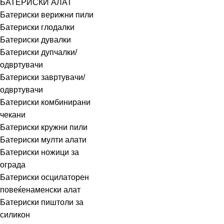
БАТЕРИСКИ АЛАТ
Батериски верижни пили
Батериски глодалки
Батериски дувалки
Батериски дупчалки/
одвртувачи
Батериски завртувачи/
одвртувачи
Батериски комбинирани
чекани
Батериски кружни пили
Батериски мулти алати
Батериски ножици за
ограда
Батериски осцилаторен
повеќенаменски алат
Батериски пиштоли за
силикон