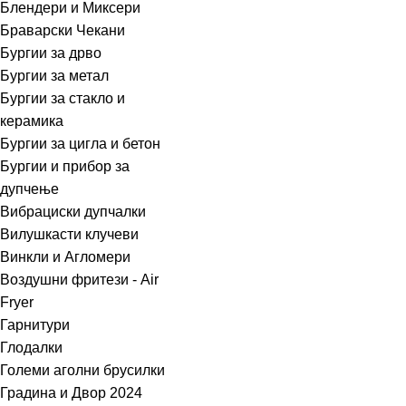
Блендери и Миксери
Браварски Чекани
Бургии за дрво
Бургии за метал
Бургии за стакло и
керамика
Бургии за цигла и бетон
Бургии и прибор за
дупчење
Вибрациски дупчалки
Вилушкасти клучеви
Винкли и Агломери
Воздушни фритези - Air
Fryer
Гарнитури
Глодалки
Големи аголни брусилки
Градина и Двор 2024