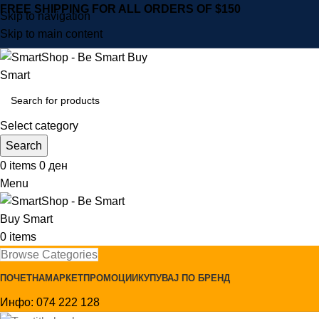
FREE SHIPPING FOR ALL ORDERS OF $150
Skip to navigation
Skip to main content
Select category
Search
0
items
0
ден
Menu
0
items
Browse Categories
ПОЧЕТНА
МАРКЕТ
ПРОМОЦИИ
КУПУВАЈ ПО БРЕНД
Инфо: 074 222 128