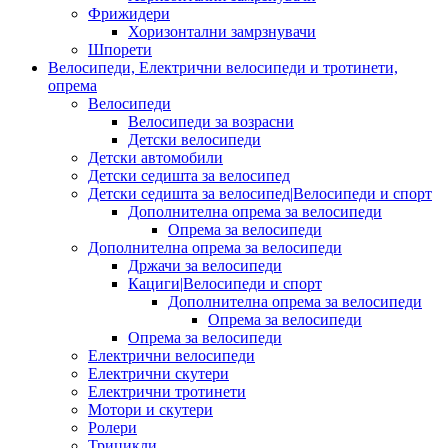
Фрижидери
Хоризонтални замрзнувачи
Шпорети
Велосипеди, Електрични велосипеди и тротинети,
опрема
Велосипеди
Велосипеди за возрасни
Детски велосипеди
Детски автомобили
Детски седишта за велосипед
Детски седишта за велосипед|Велосипеди и спорт
Дополнителна опрема за велосипеди
Опрема за велосипеди
Дополнителна опрема за велосипеди
Држачи за велосипеди
Кациги|Велосипеди и спорт
Дополнителна опрема за велосипеди
Опрема за велосипеди
Опрема за велосипеди
Електрични велосипеди
Електрични скутери
Електрични тротинети
Мотори и скутери
Ролери
Трицикли