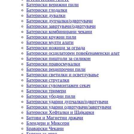
Батериски верижни пили
Батериски глодалки
Батериски дувалки
Батериски дупчалки/одвртувачи
Батериски завртувачи/одвртувачи
Батериски комбинирани чекани
Батериски кружни пили
Батериски мулти алати
Батериски ножици за ограда
Батериски осцилаторен повеќенаменски алат
Батериски пиштоли за силикон
Батериски правосмукалки
Батериски реципрочни пили
Батериски светилки и осветлување
Батериски стругалки
Батериски сувомонтажен секач
Батериски тримери
Батериски убодни пили
Батериски ударни дупчалки/одвртувачи
Батериски ударни одвртувачи/завртувачи
Батериски Хефталки и Шајкарки
Битови и Магнетни држачи
Блендери и Миксери
Браварски Чекани
Бургии за дрво