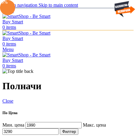
-9%
Skip to navigation
Skip to main content
Menu
0
items
0
items
Menu
0
items
Полначи
Close
По Цена
Мин. цена
Макс. цена
Филтер