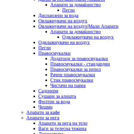
Апарати за домаќинство
Пегли
Диспанзери за вода
Овлажнувачи на воздух
Овлажнувачи на воздух|Мали Апарати
Апарати за домаќинство
Одвлажнувачи на воздух
Одвлажнувачи на воздух
Пегли
Правосмукалки
Додатоци за правосмукалки
Правосмукалки - стандардни
Правосмукалки за пепел
Рачни правосмукалки
Стик правосмукалки
Чистачи на пареа
Садопери
Сушари за алишта
Филтри за вода
Чешми
Апарати за кафе
Апарати за нега
Апарати за нега на тело
Ваги за телесна тежина
Депилатори