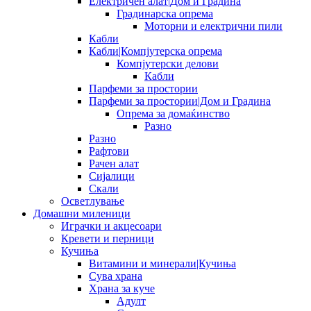
Електричен алат|Дом и Градина
Градинарска опрема
Моторни и електрични пили
Кабли
Кабли|Компјутерска опрема
Компјутерски делови
Кабли
Парфеми за простории
Парфеми за простории|Дом и Градина
Опрема за домаќинство
Разно
Разно
Рафтови
Рачен алат
Сијалици
Скали
Осветлување
Домашни миленици
Играчки и акцесоари
Кревети и перници
Кучиња
Витамини и минерали|Кучиња
Сува храна
Храна за куче
Адулт