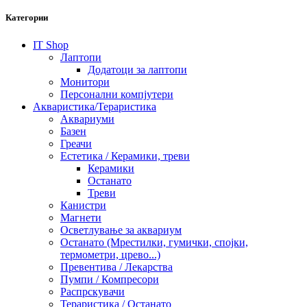
Категории
IT Shop
Лаптопи
Додатоци за лаптопи
Монитори
Персонални компјутери
Акваристика/Тераристика
Аквариуми
Базен
Греачи
Естетика / Керамики, треви
Керамики
Останато
Треви
Канистри
Магнети
Осветлување за аквариум
Останато (Мрестилки, гумички, спојки,
термометри, црево...)
Превентива / Лекарства
Пумпи / Компресори
Распрскувачи
Тераристика / Останато