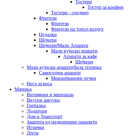
Тостери
Тостер за крофни
Тостери - сендвич
Фритези
Фритези
Фритези на топол воздух
Цедалки
Шејкери
Шејкери|Мали Апарати
Мали кујнски апарати
Апарати за кафе
Шејкери
Мали кујнски апарати|Бела техника
Самостојни апарати
Микробранови печки
Нега за коса
Мачиња
Витамини и минерали
Вкусни закуски
Гребалки
Додатоци
Дом и Транспорт
Заштита од надворешни паразити
Играчки
Легла