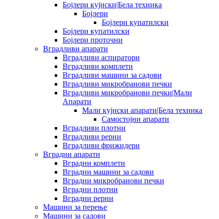
Бојлери кујнски|Бела техника
Бојлери
Бојлери купатилски
Бојлери купатилски
Бојлери проточни
Вградливи апарати
Вградливи аспиратори
Вградливи комплети
Вградливи машини за садови
Вградливи микробранови печки
Вградливи микробранови печки|Мали
Апарати
Мали кујнски апарати|Бела техника
Самостојни апарати
Вградливи плотни
Вградливи рерни
Вградливи фрижидери
Вградни апарати
Вградни комплети
Вградни машини за садови
Вградни микробранови печки
Вградни плотни
Вградни рерни
Машини за перење
Машини за садови