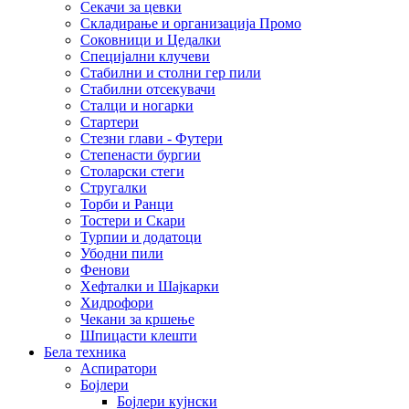
Секачи за цевки
Складирање и организација Промо
Соковници и Цедалки
Специјални клучеви
Стабилни и столни гер пили
Стабилни отсекувачи
Сталци и ногарки
Стартери
Стезни глави - Футери
Степенасти бургии
Столарски стеги
Стругалки
Торби и Ранци
Тостери и Скари
Турпии и додатоци
Убодни пили
Фенови
Хефталки и Шајкарки
Хидрофори
Чекани за кршење
Шпицасти клешти
Бела техника
Аспиратори
Бојлери
Бојлери кујнски