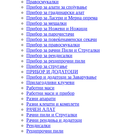
Правосмукалки
Прибор за алати за спојување
Прибор за градинарски алат
Прибор за Ласери и Мерна опрема
Прибор за мешалки
Прибор за Ножеви и Ножици
Прибор за парочистачи
Прибор за повеќенаменски секачи
Прибор за правосмукалки
Прибор за рачни Пили и Стругалки
Прибор за рендисалки
Прибор за реципрочни пили
Прибор за стругање
ПРИБОР И ДОДАТОЦИ
Прибор и додатоци за Заварување
Прилагодливи клучеви
Работни маси
Работни маси и прибор
Разни апарати
Разни клешти и комплети
РАЧЕН АЛАТ
Рачни пили и Стругалки
Рачни рендиња и додатоци
Рендисалки
Реципрочни пили