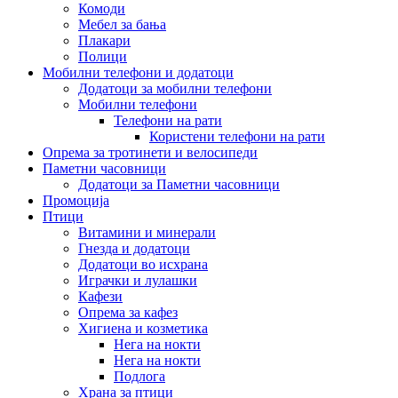
Комоди
Мебел за бања
Плакари
Полици
Мобилни телефони и додатоци
Додатоци за мобилни телефони
Мобилни телефони
Телефони на рати
Користени телефони на рати
Опрема за тротинети и велосипеди
Паметни часовници
Додатоци за Паметни часовници
Промоција
Птици
Витамини и минерали
Гнезда и додатоци
Додатоци во исхрана
Играчки и лулашки
Кафези
Опрема за кафез
Хигиена и козметика
Нега на нокти
Нега на нокти
Подлога
Храна за птици