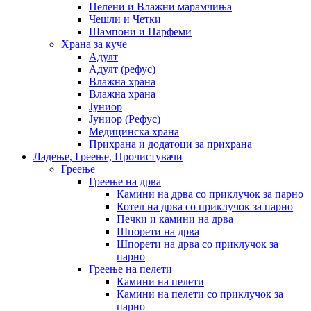
Пелени и Влажни марамчиња
Чешли и Четки
Шампони и Парфеми
Храна за куче
Адулт
Адулт (рефус)
Влажна храна
Влажна храна
Јуниор
Јуниор (Рефус)
Медицинска храна
Прихрана и додатоци за прихрана
Ладење, Греење, Прочистувачи
Греење
Греење на дрва
Камини на дрва со приклучок за парно
Котел на дрва со приклучок за парно
Печки и камини на дрва
Шпорети на дрва
Шпорети на дрва со приклучок за
парно
Греење на пелети
Камини на пелети
Камини на пелети со приклучок за
парно