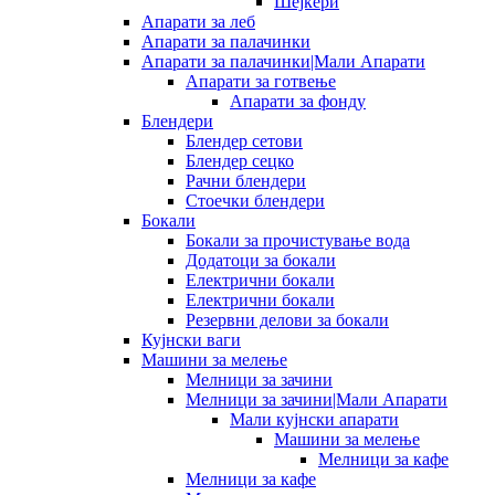
Шејкери
Апарати за леб
Апарати за палачинки
Апарати за палачинки|Мали Апарати
Апарати за готвење
Апарати за фонду
Блендери
Блендер сетови
Блендер сецко
Рачни блендери
Стоечки блендери
Бокали
Бокали за прочистување вода
Додатоци за бокали
Електрични бокали
Електрични бокали
Резервни делови за бокали
Кујнски ваги
Машини за мелење
Мелници за зачини
Мелници за зачини|Мали Апарати
Мали кујнски апарати
Машини за мелење
Мелници за кафе
Мелници за кафе