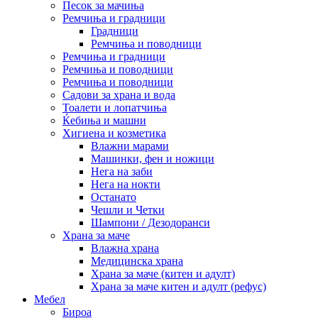
Песок за мачиња
Ремчиња и градници
Градници
Ремчиња и поводници
Ремчиња и градници
Ремчиња и поводници
Ремчиња и поводници
Садови за храна и вода
Тоалети и лопатчиња
Ќебиња и машни
Хигиена и козметика
Влажни марами
Машинки, фен и ножици
Нега на заби
Нега на нокти
Останато
Чешли и Четки
Шампони / Дезодоранси
Храна за маче
Влажна храна
Медицинска храна
Храна за маче (китен и адулт)
Храна за маче китен и адулт (рефус)
Мебел
Бироа