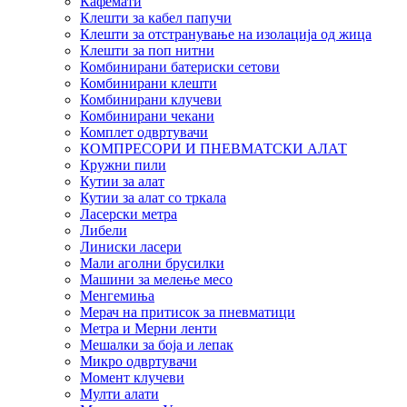
Кафемати
Клешти за кабел папучи
Клешти за отстранување на изолација од жица
Клешти за поп нитни
Комбинирани батериски сетови
Комбинирани клешти
Комбинирани клучеви
Комбинирани чекани
Комплет одвртувачи
КОМПРЕСОРИ И ПНЕВМАТСКИ АЛАТ
Кружни пили
Кутии за алат
Кутии за алат со тркала
Ласерски метра
Либели
Линиски ласери
Мали аголни брусилки
Машини за мелење месо
Менгемиња
Мерач на притисок за пневматици
Метра и Мерни ленти
Мешалки за боја и лепак
Микро одвртувачи
Момент клучеви
Мулти алати