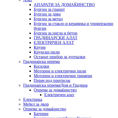
АПАРАТИ ЗА ДОМАЌИНСТВО
Бургии за гранит
Бургии за дрво
Бургии за метал
Бургии за стакло и керамика и универзални
бургии
Бургии за цигла и бетон
ГРАДИНАРСКИ АЛАТ
ЕЛЕКТРИЧЕН АЛАТ
Круни
Крунски пили
Останат прибор за дупчалки
Градинарска опрема
Косилки
Моторни и електрични пили
Моторни и електрични тримери
Перач под притисок
Градинарска опрема|Дом и Градина
Опрема за домаќинство
Електричен алат
Електрика
Мебел за двор
Опрема за домаќинство
Батерии