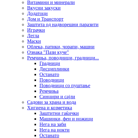
Витамини и минерали
Вкусни закуски
Додатоци
Дом и Транспорт
Заштита од надворешни паразити
Играчки
Легла
Маски
Облека, патики, чорапи, машни
Ознака "Пази куче"
Ремчиња, поводници, градници...
Градници
Дисциплинки
Останато
Поводници
Поводници со пуштање
Ремчиња
Синџири и сајли
Садови за храна и вода
Хигиена и козметика
Заштитни гаќички
Машинки, фен и ножици
Нега на заби
Нега на нокти
Останато