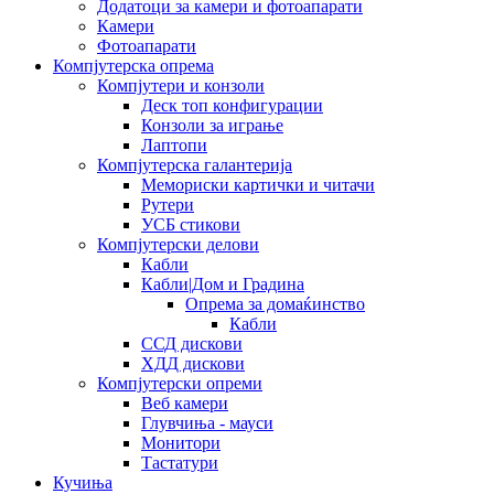
Додатоци за камери и фотоапарати
Камери
Фотоапарати
Компјутерска опрема
Компјутери и конзоли
Деск топ конфигурации
Конзоли за играње
Лаптопи
Компјутерска галантерија
Мемориски картички и читачи
Рутери
УСБ стикови
Компјутерски делови
Кабли
Кабли|Дом и Градина
Опрема за домаќинство
Кабли
ССД дискови
ХДД дискови
Компјутерски опреми
Веб камери
Глувчиња - мауси
Монитори
Тастатури
Кучиња