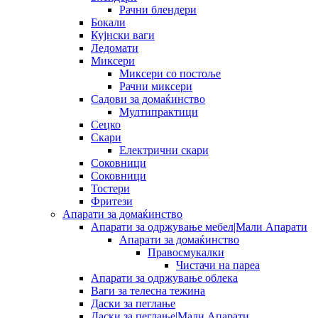
Рачни блендери
Бокали
Кујнски ваги
Ледомати
Миксери
Миксери со постоље
Рачни миксери
Садови за домаќинство
Мултипрактици
Сецко
Скари
Електрични скари
Соковници
Соковници
Тостери
Фритези
Апарати за домаќинство
Апарати за одржување мебел|Мали Апарати
Апарати за домаќинство
Правосмукалки
Чистачи на пареа
Апарати за одржување облека
Ваги за телесна тежина
Даски за пеглање
Даски за пеглање|Мали Апарати