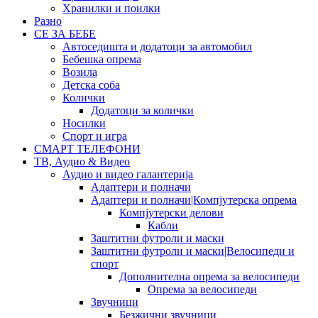
Хранилки и поилки
Разно
СЕ ЗА БЕБЕ
Автоседишта и додатоци за автомобил
Бебешка опрема
Возила
Детска соба
Колички
Додатоци за колички
Носилки
Спорт и игра
СМАРТ ТЕЛЕФОНИ
ТВ, Аудио & Видео
Аудио и видео галантерија
Адаптери и полначи
Адаптери и полначи|Компјутерска опрема
Компјутерски делови
Кабли
Заштитни футроли и маски
Заштитни футроли и маски|Велосипеди и
спорт
Дополнителна опрема за велосипеди
Опрема за велосипеди
Звучници
Безжични звучници