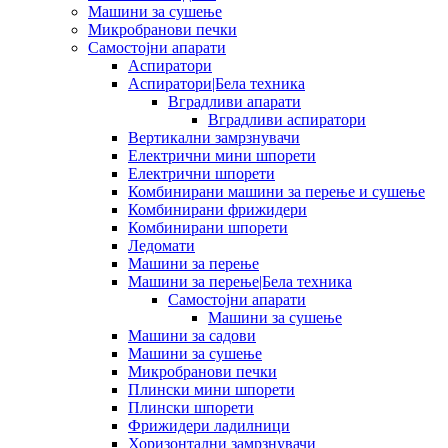
Машини за сушење
Микробранови печки
Самостојни апарати
Аспиратори
Аспиратори|Бела техника
Вградливи апарати
Вградливи аспиратори
Вертикални замрзнувачи
Електрични мини шпорети
Електрични шпорети
Комбинирани машини за перење и сушење
Комбинирани фрижидери
Комбинирани шпорети
Ледомати
Машини за перење
Машини за перење|Бела техника
Самостојни апарати
Машини за сушење
Машини за садови
Машини за сушење
Микробранови печки
Плински мини шпорети
Плински шпорети
Фрижидери ладилници
Хоризонтални замрзнувачи