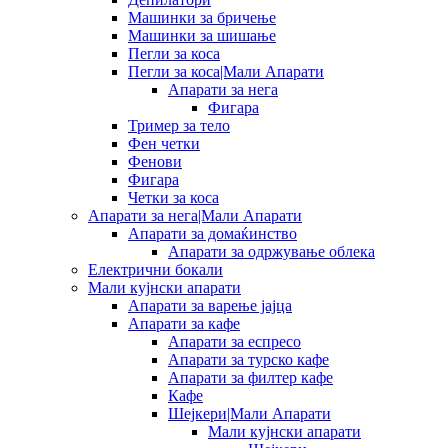
Машинки за бричење
Машинки за шишање
Пегли за коса
Пегли за коса|Мали Апарати
Апарати за нега
Фигара
Тример за тело
Фен четки
Фенови
Фигара
Четки за коса
Апарати за нега|Мали Апарати
Апарати за домаќинство
Апарати за одржување облека
Електрични бокали
Мали кујнски апарати
Апарати за варење јајца
Апарати за кафе
Апарати за еспресо
Апарати за турско кафе
Апарати за филтер кафе
Кафе
Шејкери|Мали Апарати
Мали кујнски апарати