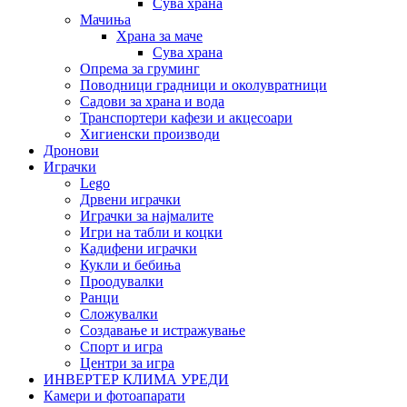
Сува храна
Мачиња
Храна за маче
Сува храна
Опрема за груминг
Поводници градници и околувратници
Садови за храна и вода
Транспортери кафези и акцесоари
Хигиенски производи
Дронови
Играчки
Lego
Дрвени играчки
Играчки за најмалите
Игри на табли и коцки
Кадифени играчки
Кукли и бебиња
Проодувалки
Ранци
Сложувалки
Создавање и истражување
Спорт и игра
Центри за игра
ИНВЕРТЕР КЛИМА УРЕДИ
Камери и фотоапарати