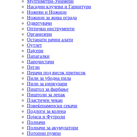
Мултиметри-Унимери
Насадни клучеви и Гарнитури
Ножеви и Ножици
Ножици за жива ограда
Одвртувачи
Оптички инструменти
Организери
Останати рачни алати
Оутлет
Пајсери
Папагалки
Парочистачи
Пегли
Перачи под висок притисок
Пили за убодна пила
Пили за циркулари
Пиштол за фарбање
Пиштоли за лепак
Пластичен чекан
Повеќенаменски секачи
Подлоги за колена
Појаси и Футроли
Полначи
Полначи за акумулатори
Потопни пумпи