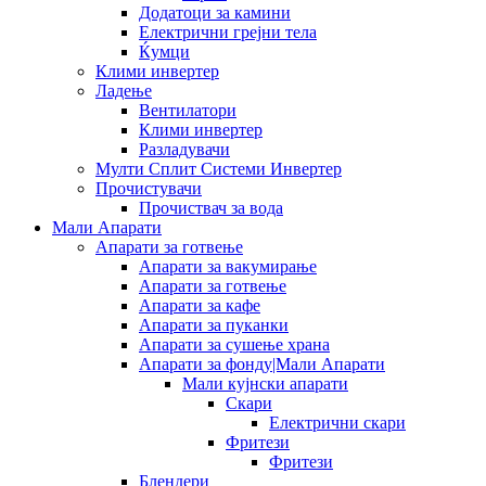
Додатоци за камини
Електрични грејни тела
Ќумци
Клими инвертер
Ладење
Вентилатори
Клими инвертер
Разладувачи
Мулти Сплит Системи Инвертер
Прочистувачи
Прочиствач за вода
Мали Апарати
Апарати за готвење
Апарати за вакумирање
Апарати за готвење
Апарати за кафе
Апарати за пуканки
Апарати за сушење храна
Апарати за фонду|Мали Апарати
Мали кујнски апарати
Скари
Електрични скари
Фритези
Фритези
Блендери