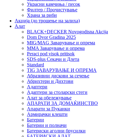
Украсни камчиња / песок
Филтер / Прочистување
Храна за риби
Акција (до трошење на залиха)
Алат
BLACK+DECKER Novogodisna Akcija
Dom Dvor Gradina 2025
MIG/MAG Заварување и опрема
MMA Заварување и опрема
Peraci pod visok pritisok
SDS-plus Секачи и Длета
Standard
TIG ЗАВАРУВАЊЕ И ОПРЕМА
Абразивни дискови за сечење
Абрихтери и Дихтови
Адаптери
Адаптери за столарски стеги
Алат за обележување
АПАРАТИ ЗА ДОМАЌИНСТВО
Апарати за Пуканки
Армирачки клешти
Батерии
Батерии и полначи
Батериски аголни брусилки
БАТЕРИСКИ АЛАТ