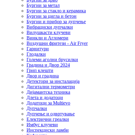
Бургии за метал
Бургии за стакло и керамика
Бургии за цигла и бетон
Бургии и прибор за дупчење
Вибрациски дупчалки
Вилушкасти клучеви
Винкли и Агломери
Воздушни фритези - Air Fryer
Гарнитури
Глодалки
Големи аголни брусилки
Градина и Двор 2024
Грип клешти
Двор и градина
Детектори за инсталација
Дигитални термометри
Дијамантска техника
Длета и додатоци
Додатоци за Multievo
Дупчалки
Дупчење и одвртување
Електрични греалки
Имбус клучеви
Инспекциски ламби