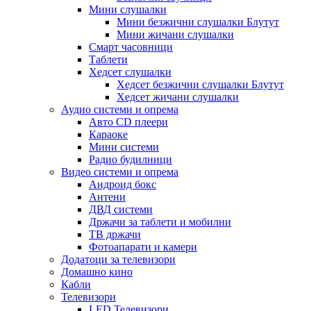
Мини слушалки
Мини безжични слушалки Блутут
Мини жичани слушалки
Смарт часовници
Таблети
Хедсет слушалки
Хедсет безжични слушалки Блутут
Хедсет жичани слушалки
Аудио системи и опрема
Авто CD плеери
Караоке
Мини системи
Радио будилници
Видео системи и опрема
Андроид бокс
Антени
ДВД системи
Држачи за таблети и мобилни
ТВ држачи
Фотоапарати и камери
Додатоци за телевизори
Домашно кино
Кабли
Телевизори
LED Телевизори