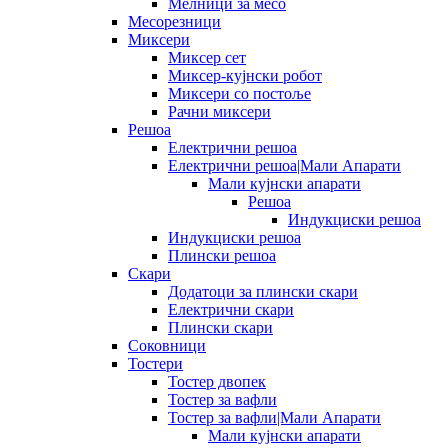
Мелници за месо
Месорезници
Миксери
Миксер сет
Миксер-кујнски робот
Миксери со постоље
Рачни миксери
Решоа
Електрични решоа
Електрични решоа|Мали Апарати
Мали кујнски апарати
Решоа
Индукциски решоа
Индукциски решоа
Плински решоа
Скари
Додатоци за плински скари
Електрични скари
Плински скари
Соковници
Тостери
Тостер двопек
Тостер за вафли
Тостер за вафли|Мали Апарати
Мали кујнски апарати