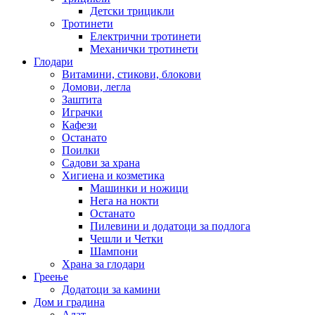
Детски трицикли
Тротинети
Електрични тротинети
Механички тротинети
Глодари
Витамини, стикови, блокови
Домови, легла
Заштита
Играчки
Кафези
Останато
Поилки
Садови за храна
Хигиена и козметика
Машинки и ножици
Нега на нокти
Останато
Пилевини и додатоци за подлога
Чешли и Четки
Шампони
Храна за глодари
Греење
Додатоци за камини
Дом и градина
Алат