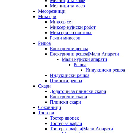
Мелници за кафе
Мелници за месо
Месорезници
Миксери
Миксер сет
Миксер-кујнски робот
Миксери со постоље
Рачни миксери
Решоа
Електрични решоа
Електрични решоа|Мали Апарати
Мали кујнски апарати
Решоа
Индукциски решоа
Индукциски решоа
Плински решоа
Скари
Додатоци за плински скари
Електрични скари
Плински скари
Соковници
Тостери
Тостер двопек
Тостер за вафли
Тостер за вафли|Мали Апарати