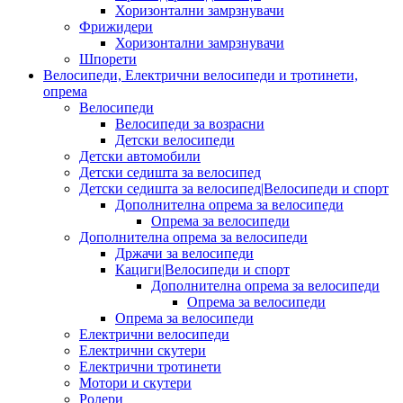
Хоризонтални замрзнувачи
Фрижидери
Хоризонтални замрзнувачи
Шпорети
Велосипеди, Електрични велосипеди и тротинети,
опрема
Велосипеди
Велосипеди за возрасни
Детски велосипеди
Детски автомобили
Детски седишта за велосипед
Детски седишта за велосипед|Велосипеди и спорт
Дополнителна опрема за велосипеди
Опрема за велосипеди
Дополнителна опрема за велосипеди
Држачи за велосипеди
Кациги|Велосипеди и спорт
Дополнителна опрема за велосипеди
Опрема за велосипеди
Опрема за велосипеди
Електрични велосипеди
Електрични скутери
Електрични тротинети
Мотори и скутери
Ролери