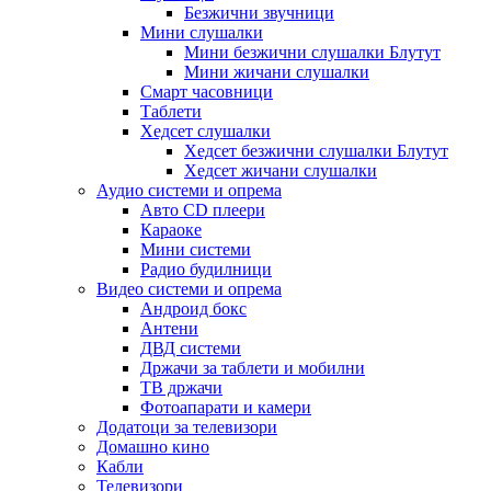
Безжични звучници
Мини слушалки
Мини безжични слушалки Блутут
Мини жичани слушалки
Смарт часовници
Таблети
Хедсет слушалки
Хедсет безжични слушалки Блутут
Хедсет жичани слушалки
Аудио системи и опрема
Авто CD плеери
Караоке
Мини системи
Радио будилници
Видео системи и опрема
Андроид бокс
Антени
ДВД системи
Држачи за таблети и мобилни
ТВ држачи
Фотоапарати и камери
Додатоци за телевизори
Домашно кино
Кабли
Телевизори