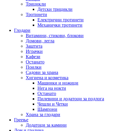
Трицикли
Детски трицикли
Тротинети
Електрични тротинети
Механички тротинети
Глодари
Витамини, стикови, блокови
Домови, легла
Заштита
Играчки
Кафези
Останато
Поилки
Садови за храна
Хигиена и козметика
Машинки и ножици
Нега на нокти
Останато
Пилевини и додатоци за подлога
Чешли и Четки
Шампони
Храна за глодари
Греење
Додатоци за камини
Дом и градина