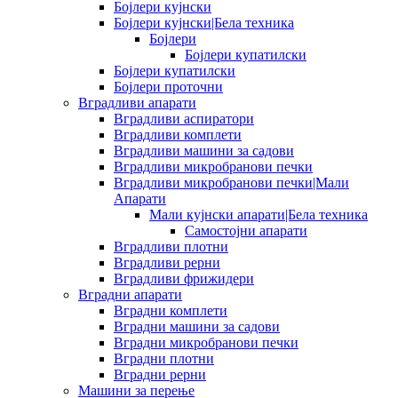
Бојлери кујнски
Бојлери кујнски|Бела техника
Бојлери
Бојлери купатилски
Бојлери купатилски
Бојлери проточни
Вградливи апарати
Вградливи аспиратори
Вградливи комплети
Вградливи машини за садови
Вградливи микробранови печки
Вградливи микробранови печки|Мали
Апарати
Мали кујнски апарати|Бела техника
Самостојни апарати
Вградливи плотни
Вградливи рерни
Вградливи фрижидери
Вградни апарати
Вградни комплети
Вградни машини за садови
Вградни микробранови печки
Вградни плотни
Вградни рерни
Машини за перење