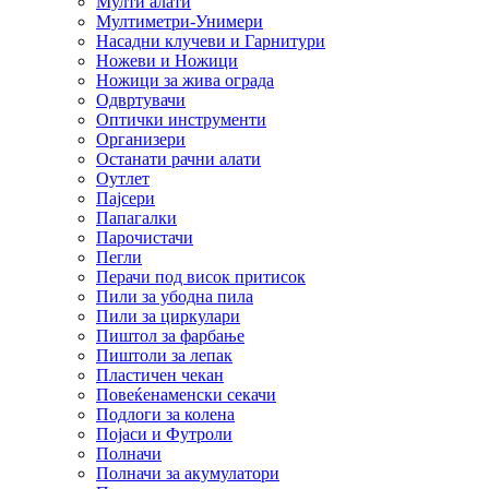
Мулти алати
Мултиметри-Унимери
Насадни клучеви и Гарнитури
Ножеви и Ножици
Ножици за жива ограда
Одвртувачи
Оптички инструменти
Организери
Останати рачни алати
Оутлет
Пајсери
Папагалки
Парочистачи
Пегли
Перачи под висок притисок
Пили за убодна пила
Пили за циркулари
Пиштол за фарбање
Пиштоли за лепак
Пластичен чекан
Повеќенаменски секачи
Подлоги за колена
Појаси и Футроли
Полначи
Полначи за акумулатори