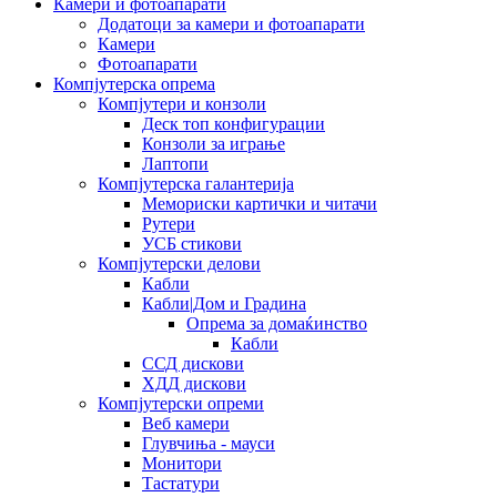
Камери и фотоапарати
Додатоци за камери и фотоапарати
Камери
Фотоапарати
Компјутерска опрема
Компјутери и конзоли
Деск топ конфигурации
Конзоли за играње
Лаптопи
Компјутерска галантерија
Мемориски картички и читачи
Рутери
УСБ стикови
Компјутерски делови
Кабли
Кабли|Дом и Градина
Опрема за домаќинство
Кабли
ССД дискови
ХДД дискови
Компјутерски опреми
Веб камери
Глувчиња - мауси
Монитори
Тастатури