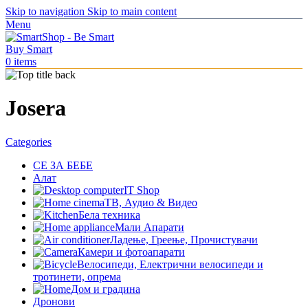
Skip to navigation
Skip to main content
Menu
0
items
Josera
Categories
СЕ ЗА БЕБЕ
Алат
IT Shop
ТВ, Аудио & Видео
Бела техника
Мали Апарати
Ладење, Греење, Прочистувачи
Камери и фотоапарати
Велосипеди, Електрични велосипеди и
тротинети, опрема
Дом и градина
Дронови