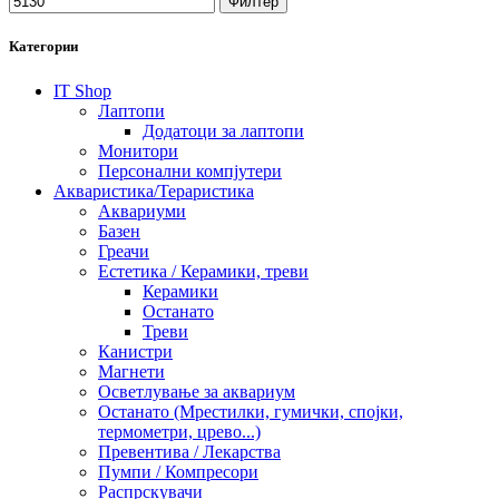
Филтер
Категории
IT Shop
Лаптопи
Додатоци за лаптопи
Монитори
Персонални компјутери
Акваристика/Тераристика
Аквариуми
Базен
Греачи
Естетика / Керамики, треви
Керамики
Останато
Треви
Канистри
Магнети
Осветлување за аквариум
Останато (Мрестилки, гумички, спојки,
термометри, црево...)
Превентива / Лекарства
Пумпи / Компресори
Распрскувачи