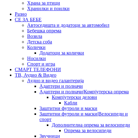
Храна за птици
Хранилки и поилки
Разно
СЕ ЗА БЕБЕ
Автоседишта и додатоци за автомобил
Бебешка опрема
Возила
Детска соба
Колички
Додатоци за колички
Носилки
Спорт и игра
СМАРТ ТЕЛЕФОНИ
ТВ, Аудио & Видео
Аудио и видео галантерија
Адаптери и полначи
Адаптери и полначи|Компјутерска опрема
Компјутерски делови
Кабли
Заштитни футроли и маски
Заштитни футроли и маски|Велосипеди и
спорт
Дополнителна опрема за велосипеди
Опрема за велосипеди
Звучници