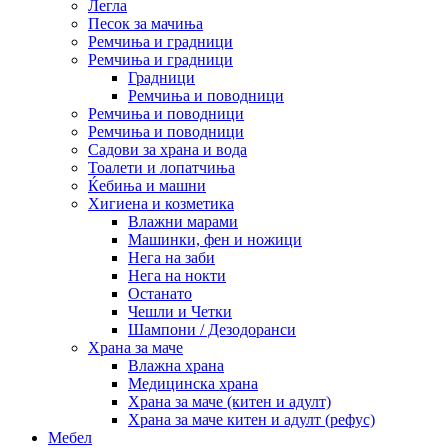
Легла
Песок за мачиња
Ремчиња и градници
Ремчиња и градници
Градници
Ремчиња и поводници
Ремчиња и поводници
Ремчиња и поводници
Садови за храна и вода
Тоалети и лопатчиња
Ќебиња и машни
Хигиена и козметика
Влажни марами
Машинки, фен и ножици
Нега на заби
Нега на нокти
Останато
Чешли и Четки
Шампони / Дезодоранси
Храна за маче
Влажна храна
Медицинска храна
Храна за маче (китен и адулт)
Храна за маче китен и адулт (рефус)
Мебел