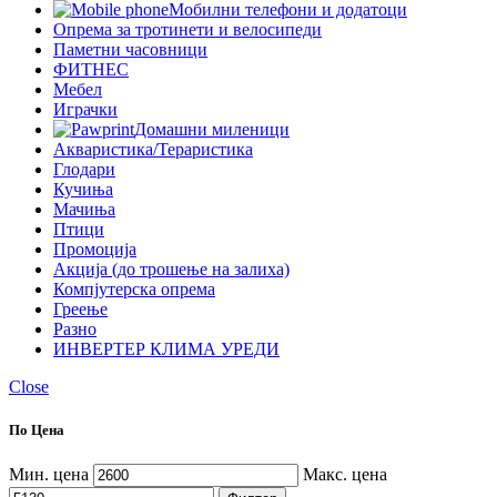
Мобилни телефони и додатоци
Опрема за тротинети и велосипеди
Паметни часовници
ФИТНЕС
Мебел
Играчки
Домашни миленици
Акваристика/Тераристика
Глодари
Кучиња
Мачиња
Птици
Промоција
Акција (до трошење на залиха)
Компјутерска опрема
Греење
Разно
ИНВЕРТЕР КЛИМА УРЕДИ
Close
По Цена
Мин. цена
Макс. цена