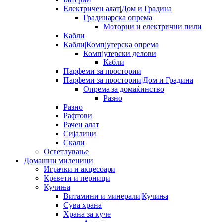
Електричен алат|Дом и Градина
Градинарска опрема
Моторни и електрични пили
Кабли
Кабли|Компјутерска опрема
Компјутерски делови
Кабли
Парфеми за простории
Парфеми за простории|Дом и Градина
Опрема за домаќинство
Разно
Разно
Рафтови
Рачен алат
Сијалици
Скали
Осветлување
Домашни миленици
Играчки и акцесоари
Кревети и перници
Кучиња
Витамини и минерали|Кучиња
Сува храна
Храна за куче