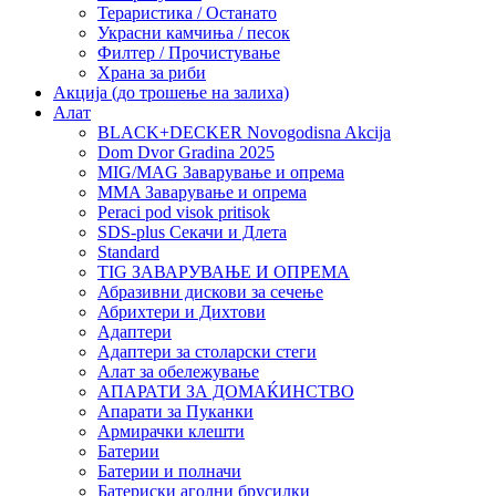
Тераристика / Останато
Украсни камчиња / песок
Филтер / Прочистување
Храна за риби
Акција (до трошење на залиха)
Алат
BLACK+DECKER Novogodisna Akcija
Dom Dvor Gradina 2025
MIG/MAG Заварување и опрема
MMA Заварување и опрема
Peraci pod visok pritisok
SDS-plus Секачи и Длета
Standard
TIG ЗАВАРУВАЊЕ И ОПРЕМА
Абразивни дискови за сечење
Абрихтери и Дихтови
Адаптери
Адаптери за столарски стеги
Алат за обележување
АПАРАТИ ЗА ДОМАЌИНСТВО
Апарати за Пуканки
Армирачки клешти
Батерии
Батерии и полначи
Батериски аголни брусилки