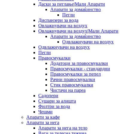
Даски за пеглање|Мали Апарати
Апарати за домаќинство
Пегли
Диспанзери за вода
Овлажнувачи на воздух
Овлажнувачи на воздух|Мали Апарати
Апарати за домаќинство
Одвлажнувачи на воздух
Одвлажнувачи на воздух
Пегли
Правосмукалки
Додатоци за правосмукалки
Правосмукалки - стандардни
Правосмукалки за пепел
Рачни правосмукалки
Стик правосмукалки
Чистачи на пареа
Садопери
Сушари за алишта
Филтри за вода
Чешми
Апарати за кафе
Апарати за нега
Апарати за нега на тело
Ваги за телесна тежина