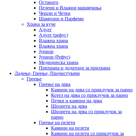
Останато
Пелени и Влажни марамчиња
Чешли и Четки
Шампони и Парфеми
Храна за куче
Адулт
Адулт (рефус)
Влажна храна
Влажна храна
Јуниор
Јуниор (Рефус)
Медицинска храна
Прихрана и додатоци за прихрана
Ладење, Греење, Прочистувачи
Греење
Греење на дрва
Камини на дрва со приклучок за парно
Котел на дрва со приклучок за парно
Печки и камини на дрва
Шпорети на дрва
Шпорети на дрва со приклучок за
парно
Греење на пелети
Камини на пелети
Камини на пелети со приклучок за