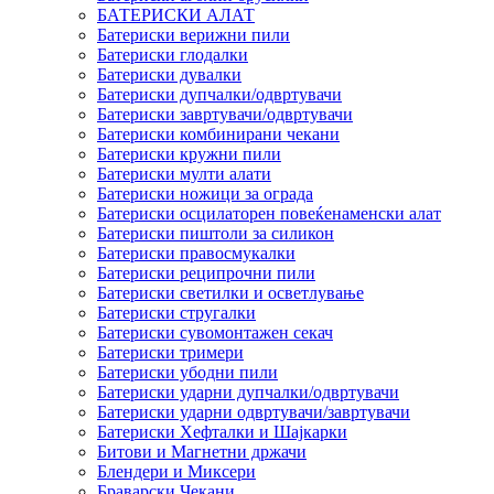
БАТЕРИСКИ АЛАТ
Батериски верижни пили
Батериски глодалки
Батериски дувалки
Батериски дупчалки/одвртувачи
Батериски завртувачи/одвртувачи
Батериски комбинирани чекани
Батериски кружни пили
Батериски мулти алати
Батериски ножици за ограда
Батериски осцилаторен повеќенаменски алат
Батериски пиштоли за силикон
Батериски правосмукалки
Батериски реципрочни пили
Батериски светилки и осветлување
Батериски стругалки
Батериски сувомонтажен секач
Батериски тримери
Батериски убодни пили
Батериски ударни дупчалки/одвртувачи
Батериски ударни одвртувачи/завртувачи
Батериски Хефталки и Шајкарки
Битови и Магнетни држачи
Блендери и Миксери
Браварски Чекани