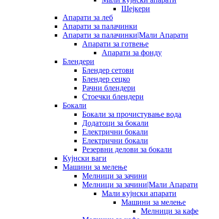
Шејкери
Апарати за леб
Апарати за палачинки
Апарати за палачинки|Мали Апарати
Апарати за готвење
Апарати за фонду
Блендери
Блендер сетови
Блендер сецко
Рачни блендери
Стоечки блендери
Бокали
Бокали за прочистување вода
Додатоци за бокали
Електрични бокали
Електрични бокали
Резервни делови за бокали
Кујнски ваги
Машини за мелење
Мелници за зачини
Мелници за зачини|Мали Апарати
Мали кујнски апарати
Машини за мелење
Мелници за кафе