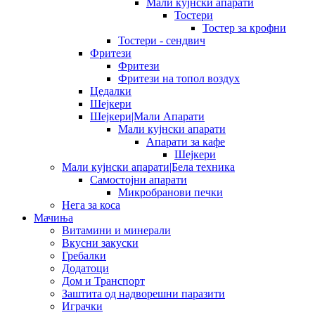
Мали кујнски апарати
Тостери
Тостер за крофни
Тостери - сендвич
Фритези
Фритези
Фритези на топол воздух
Цедалки
Шејкери
Шејкери|Мали Апарати
Мали кујнски апарати
Апарати за кафе
Шејкери
Мали кујнски апарати|Бела техника
Самостојни апарати
Микробранови печки
Нега за коса
Мачиња
Витамини и минерали
Вкусни закуски
Гребалки
Додатоци
Дом и Транспорт
Заштита од надворешни паразити
Играчки