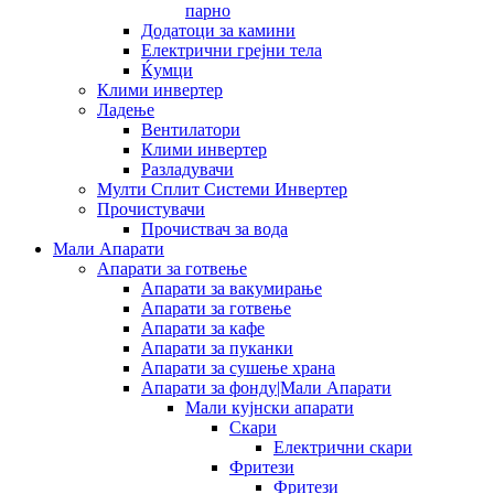
парно
Додатоци за камини
Електрични грејни тела
Ќумци
Клими инвертер
Ладење
Вентилатори
Клими инвертер
Разладувачи
Мулти Сплит Системи Инвертер
Прочистувачи
Прочиствач за вода
Мали Апарати
Апарати за готвење
Апарати за вакумирање
Апарати за готвење
Апарати за кафе
Апарати за пуканки
Апарати за сушење храна
Апарати за фонду|Мали Апарати
Мали кујнски апарати
Скари
Електрични скари
Фритези
Фритези