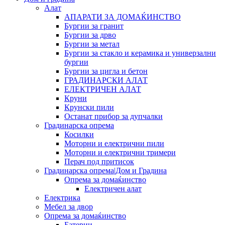
Алат
АПАРАТИ ЗА ДОМАЌИНСТВО
Бургии за гранит
Бургии за дрво
Бургии за метал
Бургии за стакло и керамика и универзални
бургии
Бургии за цигла и бетон
ГРАДИНАРСКИ АЛАТ
ЕЛЕКТРИЧЕН АЛАТ
Круни
Крунски пили
Останат прибор за дупчалки
Градинарска опрема
Косилки
Моторни и електрични пили
Моторни и електрични тримери
Перач под притисок
Градинарска опрема|Дом и Градина
Опрема за домаќинство
Електричен алат
Електрика
Мебел за двор
Опрема за домаќинство
Батерии