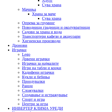
Адулт
Сува храна
Мачиња
Храна за маче
Сува храна
Опрема за груминг
Поводници градници и околувратници
Садови за храна и вода
Транспортери кафези и акцесоари
Хигиенски производи
Дронови
Играчки
Lego
Дрвени играчки
Играчки за најмалите
Игри на табли и коцки
Кадифени играчки
Кукли и бебиња
Проодувалки
Ранци
Сложувалки
Создавање и истражување
Спорт и игра
Центри за игра
ИНВЕРТЕР КЛИМА УРЕДИ