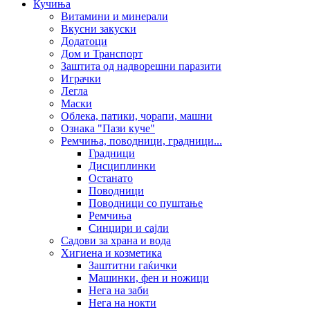
Кучиња
Витамини и минерали
Вкусни закуски
Додатоци
Дом и Транспорт
Заштита од надворешни паразити
Играчки
Легла
Маски
Облека, патики, чорапи, машни
Ознака "Пази куче"
Ремчиња, поводници, градници...
Градници
Дисциплинки
Останато
Поводници
Поводници со пуштање
Ремчиња
Синџири и сајли
Садови за храна и вода
Хигиена и козметика
Заштитни гаќички
Машинки, фен и ножици
Нега на заби
Нега на нокти