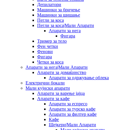
Депилатори
Машинки за бричење
Машинки за шишање
Пегли за коса
Пегли за коса|Мали Апарати
Апарати за нега
Фигара
Тример за тело
Фен четки
Фенови
Фигара
Четки за коса
Апарати за нега|Мали Апарати
Апарати за домаќинство
Апарати за одржување облека
Електрични бокали
Мали кујнски апарати
Апарати за варење јајца
Апарати за кафе
Апарати за еспресо
Апарати за турско кафе
Апарати за филтер кафе
Кафе
Шејкери|Мали Апарати
Мали кујнски апарати