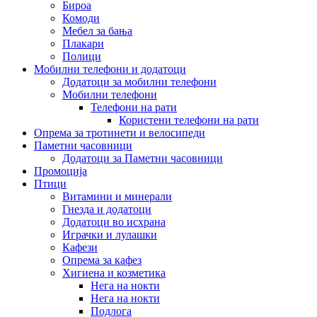
Бироа
Комоди
Мебел за бања
Плакари
Полици
Мобилни телефони и додатоци
Додатоци за мобилни телефони
Мобилни телефони
Телефони на рати
Користени телефони на рати
Опрема за тротинети и велосипеди
Паметни часовници
Додатоци за Паметни часовници
Промоција
Птици
Витамини и минерали
Гнезда и додатоци
Додатоци во исхрана
Играчки и лулашки
Кафези
Опрема за кафез
Хигиена и козметика
Нега на нокти
Нега на нокти
Подлога