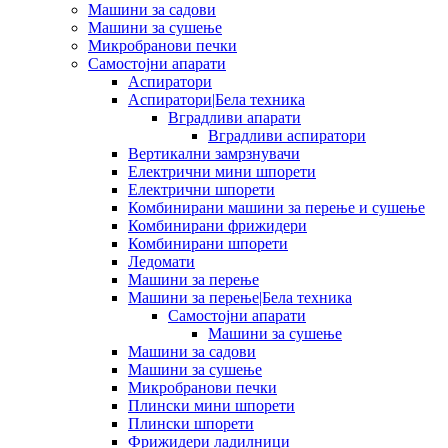
Машини за садови
Машини за сушење
Микробранови печки
Самостојни апарати
Аспиратори
Аспиратори|Бела техника
Вградливи апарати
Вградливи аспиратори
Вертикални замрзнувачи
Електрични мини шпорети
Електрични шпорети
Комбинирани машини за перење и сушење
Комбинирани фрижидери
Комбинирани шпорети
Ледомати
Машини за перење
Машини за перење|Бела техника
Самостојни апарати
Машини за сушење
Машини за садови
Машини за сушење
Микробранови печки
Плински мини шпорети
Плински шпорети
Фрижидери ладилници