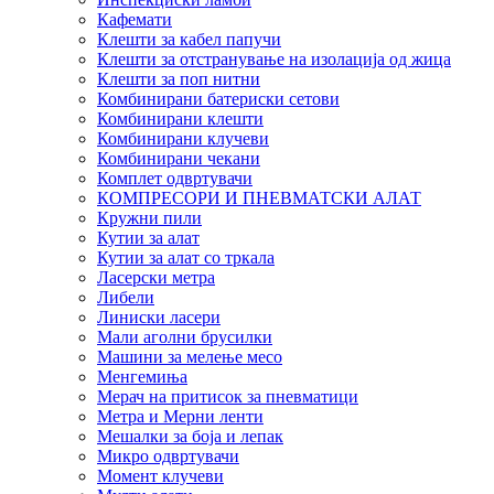
Кафемати
Клешти за кабел папучи
Клешти за отстранување на изолација од жица
Клешти за поп нитни
Комбинирани батериски сетови
Комбинирани клешти
Комбинирани клучеви
Комбинирани чекани
Комплет одвртувачи
КОМПРЕСОРИ И ПНЕВМАТСКИ АЛАТ
Кружни пили
Кутии за алат
Кутии за алат со тркала
Ласерски метра
Либели
Линиски ласери
Мали аголни брусилки
Машини за мелење месо
Менгемиња
Мерач на притисок за пневматици
Метра и Мерни ленти
Мешалки за боја и лепак
Микро одвртувачи
Момент клучеви