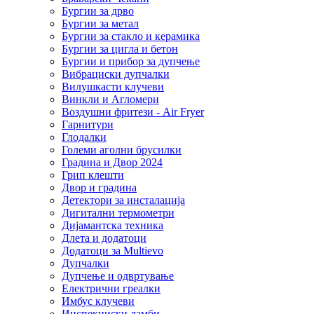
Бургии за дрво
Бургии за метал
Бургии за стакло и керамика
Бургии за цигла и бетон
Бургии и прибор за дупчење
Вибрациски дупчалки
Вилушкасти клучеви
Винкли и Агломери
Воздушни фритези - Air Fryer
Гарнитури
Глодалки
Големи аголни брусилки
Градина и Двор 2024
Грип клешти
Двор и градина
Детектори за инсталација
Дигитални термометри
Дијамантска техника
Длета и додатоци
Додатоци за Multievo
Дупчалки
Дупчење и одвртување
Електрични греалки
Имбус клучеви
Инспекциски ламби