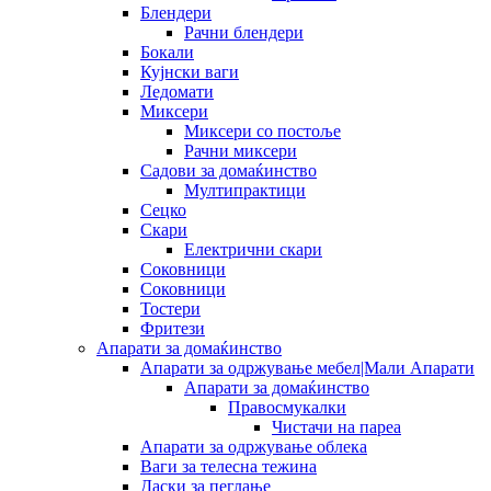
Блендери
Рачни блендери
Бокали
Кујнски ваги
Ледомати
Миксери
Миксери со постоље
Рачни миксери
Садови за домаќинство
Мултипрактици
Сецко
Скари
Електрични скари
Соковници
Соковници
Тостери
Фритези
Апарати за домаќинство
Апарати за одржување мебел|Мали Апарати
Апарати за домаќинство
Правосмукалки
Чистачи на пареа
Апарати за одржување облека
Ваги за телесна тежина
Даски за пеглање