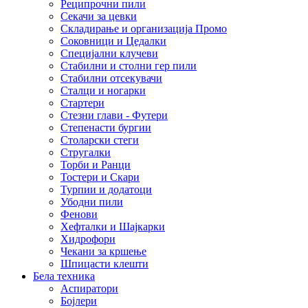
Реципрочни пили
Секачи за цевки
Складирање и организација Промо
Соковници и Цедалки
Специјални клучеви
Стабилни и столни гер пили
Стабилни отсекувачи
Сталци и ногарки
Стартери
Стезни глави - Футери
Степенасти бургии
Столарски стеги
Стругалки
Торби и Ранци
Тостери и Скари
Турпии и додатоци
Убодни пили
Фенови
Хефталки и Шајкарки
Хидрофори
Чекани за кршење
Шпицасти клешти
Бела техника
Аспиратори
Бојлери