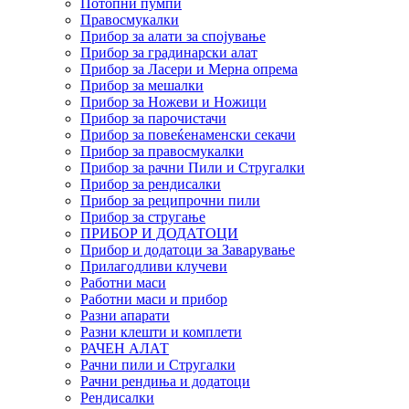
Потопни пумпи
Правосмукалки
Прибор за алати за спојување
Прибор за градинарски алат
Прибор за Ласери и Мерна опрема
Прибор за мешалки
Прибор за Ножеви и Ножици
Прибор за парочистачи
Прибор за повеќенаменски секачи
Прибор за правосмукалки
Прибор за рачни Пили и Стругалки
Прибор за рендисалки
Прибор за реципрочни пили
Прибор за стругање
ПРИБОР И ДОДАТОЦИ
Прибор и додатоци за Заварување
Прилагодливи клучеви
Работни маси
Работни маси и прибор
Разни апарати
Разни клешти и комплети
РАЧЕН АЛАТ
Рачни пили и Стругалки
Рачни рендиња и додатоци
Рендисалки