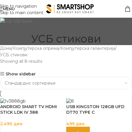
Skip to navigation
MENU
Skip to main content
УСБ стикови
Дома
Компјутерска опрема
Компјутерска галантерија
УСБ стикови
Showing all 8 results
Show sidebar
ANDROID SMART TV HDMI
USB KINGSTON 128GB UFD
STICK LDK IV 388
DT70 TYPE C
2.490
ден
499
ден