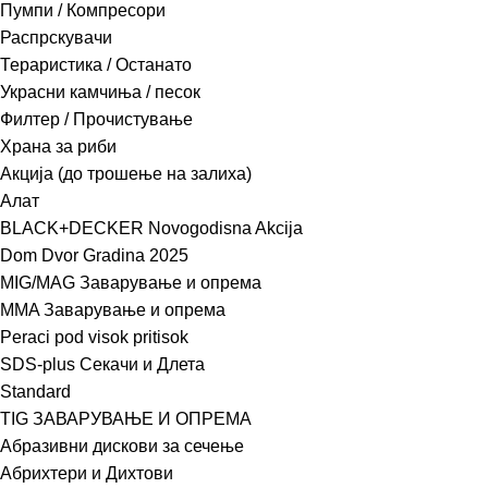
Пумпи / Компресори
Распрскувачи
Тераристика / Останато
Украсни камчиња / песок
Филтер / Прочистување
Храна за риби
Акција (до трошење на залиха)
Алат
BLACK+DECKER Novogodisna Akcija
Dom Dvor Gradina 2025
MIG/MAG Заварување и опрема
MMA Заварување и опрема
Peraci pod visok pritisok
SDS-plus Секачи и Длета
Standard
TIG ЗАВАРУВАЊЕ И ОПРЕМА
Абразивни дискови за сечење
Абрихтери и Дихтови