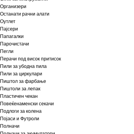
Организери
Останати рачни алати
Оутлет
Пајсери
Папагалки
Парочистачи
Пегли
Перачи под висок притисок
Пили за убодна пила
Пили за циркулари
Пиштол за фарбање
Пиштоли за лепак
Пластичен чекан
Повеќенаменски секачи
Подлоги за колена
Појаси и Футроли
Полначи
Полначи за акумулатори