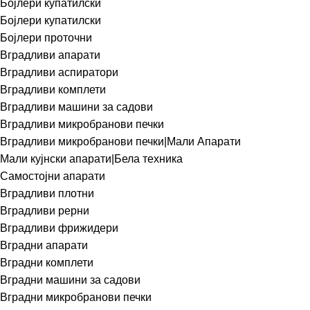
Бојлери купатилски
Бојлери купатилски
Бојлери проточни
Вградливи апарати
Вградливи аспиратори
Вградливи комплети
Вградливи машини за садови
Вградливи микробранови печки
Вградливи микробранови печки|Мали Апарати
Мали кујнски апарати|Бела техника
Самостојни апарати
Вградливи плотни
Вградливи рерни
Вградливи фрижидери
Вградни апарати
Вградни комплети
Вградни машини за садови
Вградни микробранови печки