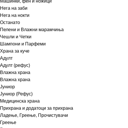
Машинки, фен и ножици
Нега на заби
Нега на нокти
Останато
Пелени и Влажни марамчиња
Чешли и Четки
Шампони и Парфеми
Храна за куче
Адулт
Адулт (рефус)
Влажна храна
Влажна храна
Јуниор
Јуниор (Рефус)
Медицинска храна
Прихрана и додатоци за прихрана
Ладење, Греење, Прочистувачи
Греење