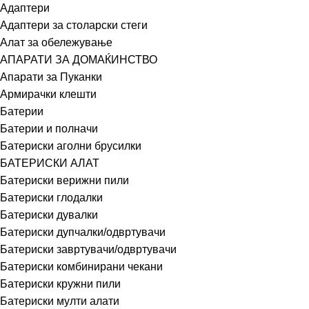
Адаптери
Адаптери за столарски стеги
Алат за обележување
АПАРАТИ ЗА ДОМАЌИНСТВО
Апарати за Пуканки
Армирачки клешти
Батерии
Батерии и полначи
Батериски аголни брусилки
БАТЕРИСКИ АЛАТ
Батериски верижни пили
Батериски глодалки
Батериски дувалки
Батериски дупчалки/одвртувачи
Батериски завртувачи/одвртувачи
Батериски комбинирани чекани
Батериски кружни пили
Батериски мулти алати