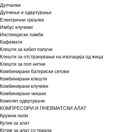
Дупчалки
Дупчење и одвртување
Електрични греалки
Имбус клучеви
Инспекциски ламби
Кафемати
Клешти за кабел папучи
Клешти за отстранување на изолација од жица
Клешти за поп нитни
Комбинирани батериски сетови
Комбинирани клешти
Комбинирани клучеви
Комбинирани чекани
Комплет одвртувачи
КОМПРЕСОРИ И ПНЕВМАТСКИ АЛАТ
Кружни пили
Кутии за алат
Кутии за алат со тркала