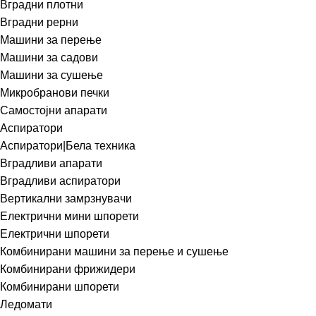
Вградни плотни
Вградни рерни
Машини за перење
Машини за садови
Машини за сушење
Микробранови печки
Самостојни апарати
Аспиратори
Аспиратори|Бела техника
Вградливи апарати
Вградливи аспиратори
Вертикални замрзнувачи
Електрични мини шпорети
Електрични шпорети
Комбинирани машини за перење и сушење
Комбинирани фрижидери
Комбинирани шпорети
Ледомати