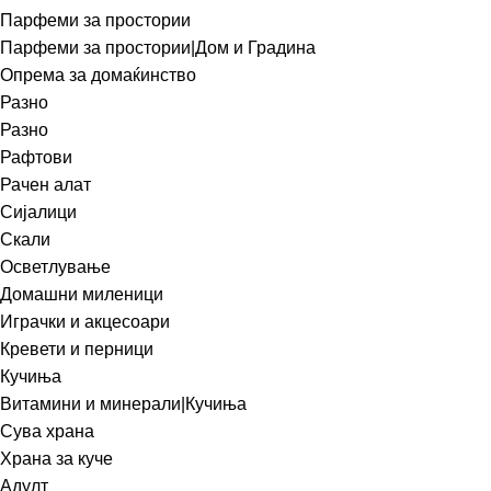
Парфеми за простории
Парфеми за простории|Дом и Градина
Опрема за домаќинство
Разно
Разно
Рафтови
Рачен алат
Сијалици
Скали
Осветлување
Домашни миленици
Играчки и акцесоари
Кревети и перници
Кучиња
Витамини и минерали|Кучиња
Сува храна
Храна за куче
Адулт