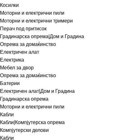
Косилки
Моторни и електрични пили
Моторни и електрични тримери
Перач под притисок
Градинарска опрема|Дом и Градина
Опрема за домаќинство
Електричен алат
Електрика
Мебел за двор
Опрема за домаќинство
Батерии
Електричен алат|Дом и Градина
Градинарска опрема
Моторни и електрични пили
Кабли
Кабли|Компјутерска опрема
Компјутерски делови
Кабли