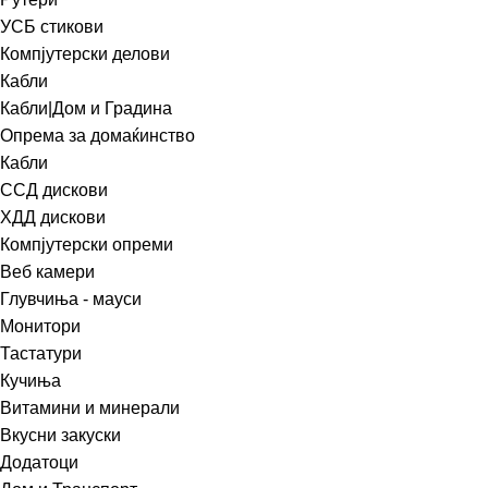
УСБ стикови
Компјутерски делови
Кабли
Кабли|Дом и Градина
Опрема за домаќинство
Кабли
ССД дискови
ХДД дискови
Компјутерски опреми
Веб камери
Глувчиња - мауси
Монитори
Тастатури
Кучиња
Витамини и минерали
Вкусни закуски
Додатоци