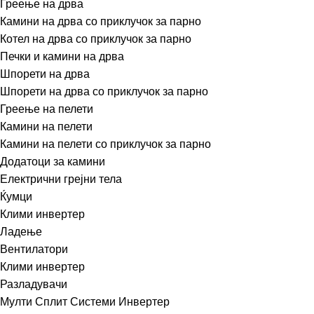
Греење на дрва
Камини на дрва со приклучок за парно
Котел на дрва со приклучок за парно
Печки и камини на дрва
Шпорети на дрва
Шпорети на дрва со приклучок за парно
Греење на пелети
Камини на пелети
Камини на пелети со приклучок за парно
Додатоци за камини
Електрични грејни тела
Ќумци
Клими инвертер
Ладење
Вентилатори
Клими инвертер
Разладувачи
Мулти Сплит Системи Инвертер