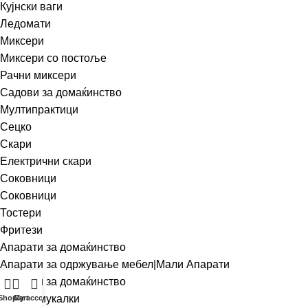
Кујнски ваги
Ледомати
Миксери
Миксери со постоље
Рачни миксери
Садови за домаќинство
Мултипрактици
Сецко
Скари
Електрични скари
Соковници
Соковници
Тостери
Фритези
Апарати за домаќинство
Апарати за одржување мебел|Мали Апарати
Апарати за домаќинство
Правосмукалки
Shop
Cart
My account