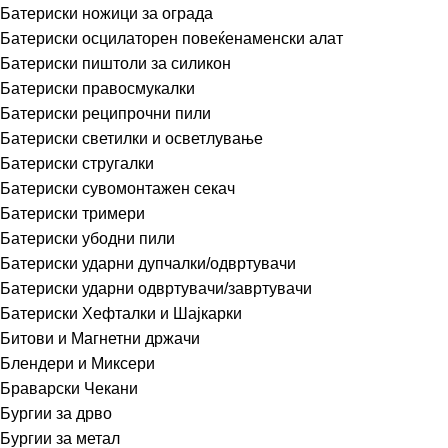
Батериски ножици за ограда
Батериски осцилаторен повеќенаменски алат
Батериски пиштоли за силикон
Батериски правосмукалки
Батериски реципрочни пили
Батериски светилки и осветлување
Батериски стругалки
Батериски сувомонтажен секач
Батериски тримери
Батериски убодни пили
Батериски ударни дупчалки/одвртувачи
Батериски ударни одвртувачи/завртувачи
Батериски Хефталки и Шајкарки
Битови и Магнетни држачи
Блендери и Миксери
Браварски Чекани
Бургии за дрво
Бургии за метал