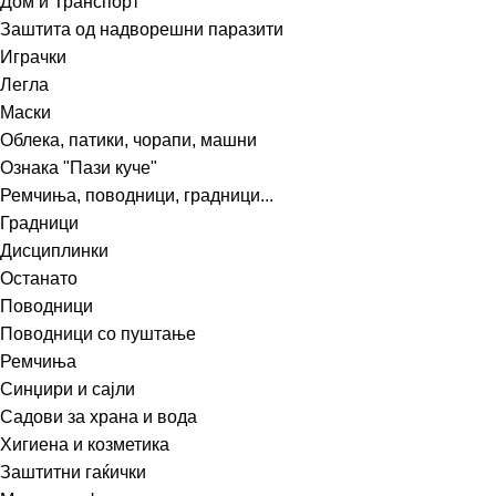
Дом и Транспорт
Заштита од надворешни паразити
Играчки
Легла
Маски
Облека, патики, чорапи, машни
Ознака "Пази куче"
Ремчиња, поводници, градници...
Градници
Дисциплинки
Останато
Поводници
Поводници со пуштање
Ремчиња
Синџири и сајли
Садови за храна и вода
Хигиена и козметика
Заштитни гаќички