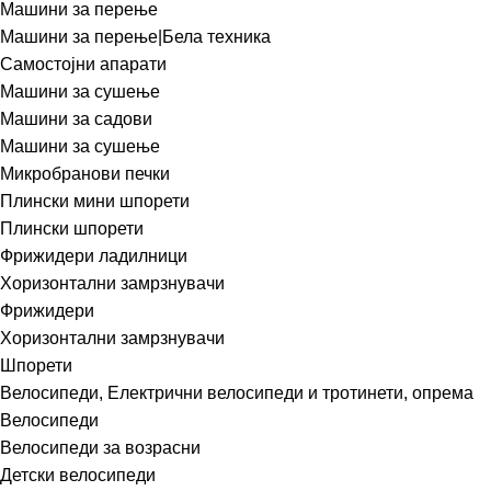
Машини за перење
Машини за перење|Бела техника
Самостојни апарати
Машини за сушење
Машини за садови
Машини за сушење
Микробранови печки
Плински мини шпорети
Плински шпорети
Фрижидери ладилници
Хоризонтални замрзнувачи
Фрижидери
Хоризонтални замрзнувачи
Шпорети
Велосипеди, Електрични велосипеди и тротинети, опрема
Велосипеди
Велосипеди за возрасни
Детски велосипеди