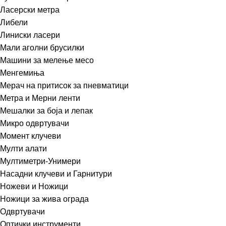
Ласерски метра
Либели
Линиски ласери
Мали аголни брусилки
Машини за мелење месо
Менгемиња
Мерач на притисок за пневматици
Метра и Мерни ленти
Мешалки за боја и лепак
Микро одвртувачи
Момент клучеви
Мулти алати
Мултиметри-Унимери
Насадни клучеви и Гарнитури
Ножеви и Ножици
Ножици за жива ограда
Одвртувачи
Оптички инструменти