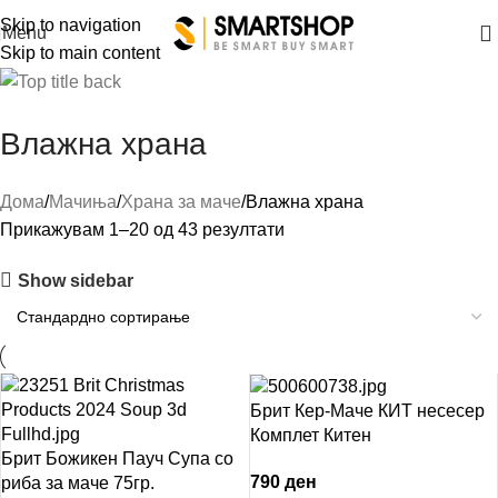
Skip to navigation
Menu
Skip to main content
Влажна храна
Дома
Мачиња
Храна за маче
Влажна храна
Прикажувам 1–20 од 43 резултати
Show sidebar
Брит Кер-Маче КИТ несесер
Комплет Китен
Брит Божикен Пауч Супа со
790
ден
риба за маче 75гр.