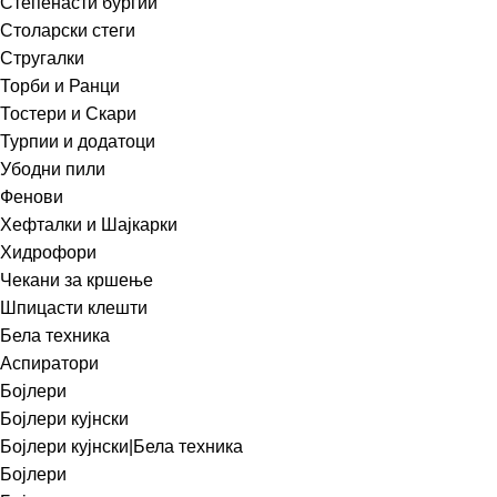
Степенасти бургии
Столарски стеги
Стругалки
Торби и Ранци
Тостери и Скари
Турпии и додатоци
Убодни пили
Фенови
Хефталки и Шајкарки
Хидрофори
Чекани за кршење
Шпицасти клешти
Бела техника
Аспиратори
Бојлери
Бојлери кујнски
Бојлери кујнски|Бела техника
Бојлери