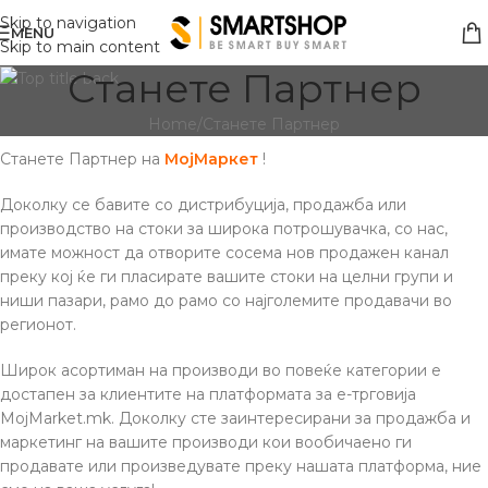
Skip to navigation
MENU
Skip to main content
Станете Партнер
Home
Станете Партнер
Станете Партнер на
МојМаркет
!
Доколку се бавите со дистрибуција, продажба или
производство на стоки за широка потрошувачка, со нас,
имате можност да отворите сосема нов продажен канал
преку кој ќе ги пласирате вашите стоки на целни групи и
ниши пазари, рамо до рамо со најголемите продавачи во
регионот.
Широк асортиман на производи во повеќе категории е
достапен за клиентите на платформата за е-трговија
MojMarket.mk. Доколку сте заинтересирани за продажба и
маркетинг на вашите производи кои вообичаено ги
продавате или произведувате преку нашата платформа, ние