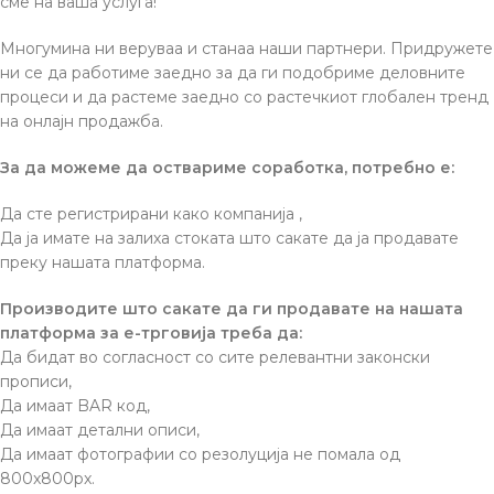
сме на ваша услуга!
Многумина ни веруваа и станаа наши партнери. Придружете
ни се да работиме заедно за да ги подобриме деловните
процеси и да растеме заедно со растечкиот глобален тренд
на онлајн продажба.
За да можеме да оствариме соработка, потребно е:
Да сте регистрирани како компанија ,
Да ја имате на залиха стоката што сакате да ја продавате
преку нашата платформа.
Производите што сакате да ги продавате на нашата
платформа за е-трговија треба да:
Да бидат во согласност со сите релевантни законски
прописи,
Да имаат BAR код,
Да имаат детални описи,
Да имаат фотографии со резолуција не помала од
800x800px.