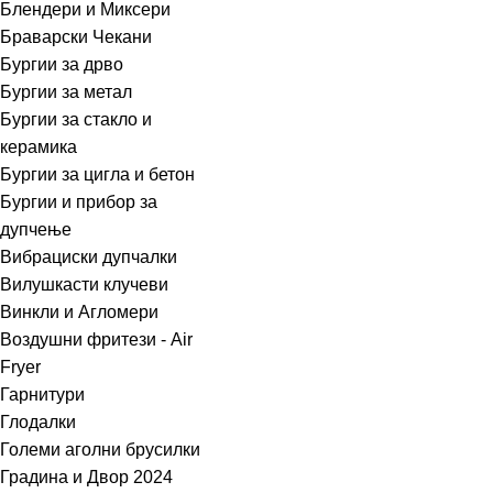
Блендери и Миксери
Браварски Чекани
Бургии за дрво
Бургии за метал
Бургии за стакло и
керамика
Бургии за цигла и бетон
Бургии и прибор за
дупчење
Вибрациски дупчалки
Вилушкасти клучеви
Винкли и Агломери
Воздушни фритези - Air
Fryer
Гарнитури
Глодалки
Големи аголни брусилки
Градина и Двор 2024