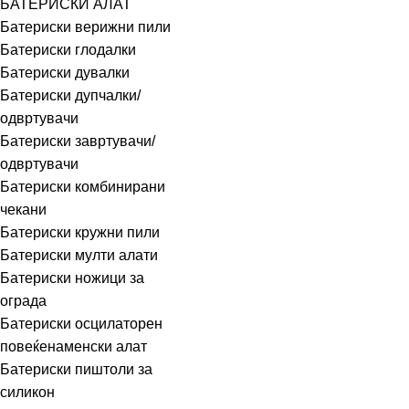
БАТЕРИСКИ АЛАТ
Батериски верижни пили
Батериски глодалки
Батериски дувалки
Батериски дупчалки/
одвртувачи
Батериски завртувачи/
одвртувачи
Батериски комбинирани
чекани
Батериски кружни пили
Батериски мулти алати
Батериски ножици за
ограда
Батериски осцилаторен
повеќенаменски алат
Батериски пиштоли за
силикон