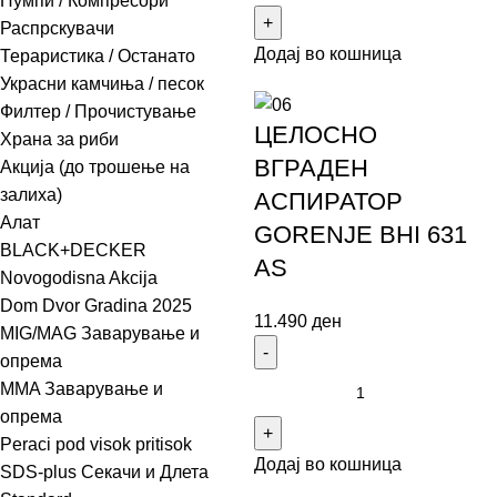
Пумпи / Компресори
Распрскувачи
Додај во кошница
Тераристика / Останато
Украсни камчиња / песок
Филтер / Прочистување
ЦЕЛОСНО
Храна за риби
ВГРАДЕН
Акција (до трошење на
залиха)
АСПИРАТОР
Алат
GORENJE BHI 631
BLACK+DECKER
AS
Novogodisna Akcija
Dom Dvor Gradina 2025
11.490
ден
MIG/MAG Заварување и
опрема
MMA Заварување и
опрема
Peraci pod visok pritisok
Додај во кошница
SDS-plus Секачи и Длета