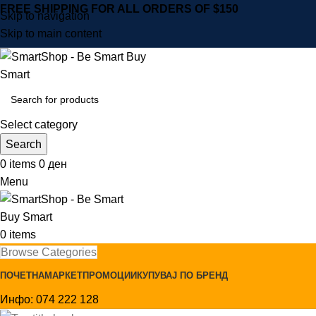
FREE SHIPPING FOR ALL ORDERS OF $150
Skip to navigation
Skip to main content
Select category
Search
0
items
0
ден
Menu
0
items
Browse Categories
ПОЧЕТНА
МАРКЕТ
ПРОМОЦИИ
КУПУВАЈ ПО БРЕНД
Инфо: 074 222 128