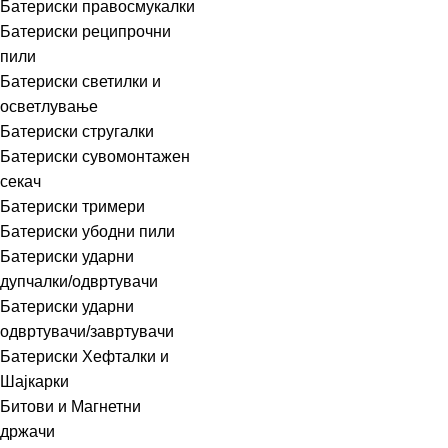
Батериски правосмукалки
Батериски реципрочни
пили
Батериски светилки и
осветлување
Батериски стругалки
Батериски сувомонтажен
секач
Батериски тримери
Батериски убодни пили
Батериски ударни
дупчалки/одвртувачи
Батериски ударни
одвртувачи/завртувачи
Батериски Хефталки и
Шајкарки
Битови и Магнетни
држачи