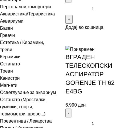
Персонални компјутери
Акваристика/Тераристика
Аквариуми
Додај во кошница
Базен
Греачи
Естетика / Керамики,
треви
ВГРАДЕН
Керамики
Останато
ТЕЛЕСКОПСКИ
Треви
АСПИРАТОР
Канистри
GORENJE TH 62
Магнети
E4BG
Осветлување за аквариум
Останато (Мрестилки,
6.990
ден
гумички, спојки,
термометри, црево...)
Превентива / Лекарства