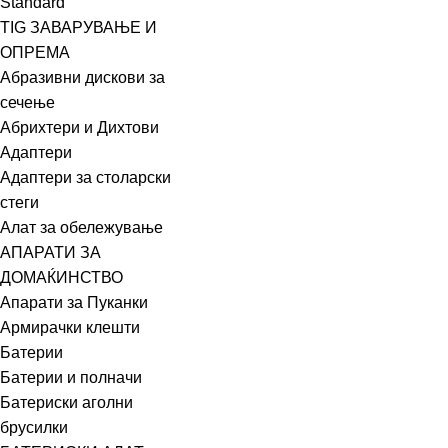
Standard
TIG ЗАВАРУВАЊЕ И
ОПРЕМА
Абразивни дискови за
сечење
Абрихтери и Дихтови
Адаптери
Адаптери за столарски
стеги
Алат за обележување
АПАРАТИ ЗА
ДОМАЌИНСТВО
Апарати за Пуканки
Армирачки клешти
Батерии
Батерии и полначи
Батериски аголни
брусилки