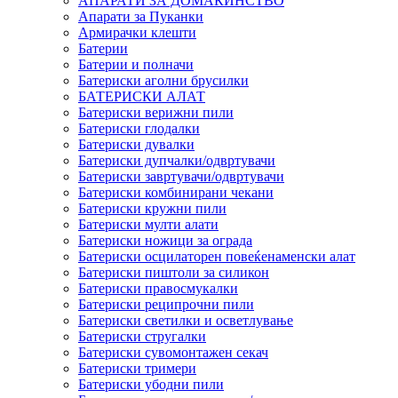
АПАРАТИ ЗА ДОМАЌИНСТВО
Апарати за Пуканки
Армирачки клешти
Батерии
Батерии и полначи
Батериски аголни брусилки
БАТЕРИСКИ АЛАТ
Батериски верижни пили
Батериски глодалки
Батериски дувалки
Батериски дупчалки/одвртувачи
Батериски завртувачи/одвртувачи
Батериски комбинирани чекани
Батериски кружни пили
Батериски мулти алати
Батериски ножици за ограда
Батериски осцилаторен повеќенаменски алат
Батериски пиштоли за силикон
Батериски правосмукалки
Батериски реципрочни пили
Батериски светилки и осветлување
Батериски стругалки
Батериски сувомонтажен секач
Батериски тримери
Батериски убодни пили