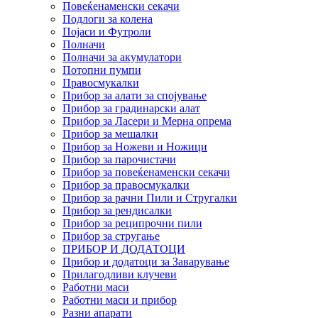
Повеќенаменски секачи
Подлоги за колена
Појаси и Футроли
Полначи
Полначи за акумулатори
Потопни пумпи
Правосмукалки
Прибор за алати за спојување
Прибор за градинарски алат
Прибор за Ласери и Мерна опрема
Прибор за мешалки
Прибор за Ножеви и Ножици
Прибор за парочистачи
Прибор за повеќенаменски секачи
Прибор за правосмукалки
Прибор за рачни Пили и Стругалки
Прибор за рендисалки
Прибор за реципрочни пили
Прибор за стругање
ПРИБОР И ДОДАТОЦИ
Прибор и додатоци за Заварување
Прилагодливи клучеви
Работни маси
Работни маси и прибор
Разни апарати