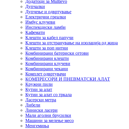
Додатоци за Multievo
Дупчалки
Дупчење и одвртување
Електрични греалки
Имбус клучеви
Инспекциски ламби
Кафемати
Клешти за кабел папучи
Клешти за отстранување на изолација од жица
Клешти за поп нитни
Комбинирани батериски сетови
Комбинирани клешти
Комбинирани клучеви
Комбинирани чекани
Комплет одвртувачи
КОМПРЕСОРИ И ПНЕВМАТСКИ АЛАТ
Кружни пили
Кутии за алат
Кутии за алат со тркала
Ласерски метра
Либели
Линиски ласери
Мали аголни брусилки
Машини за мелење месо
Менгемиња