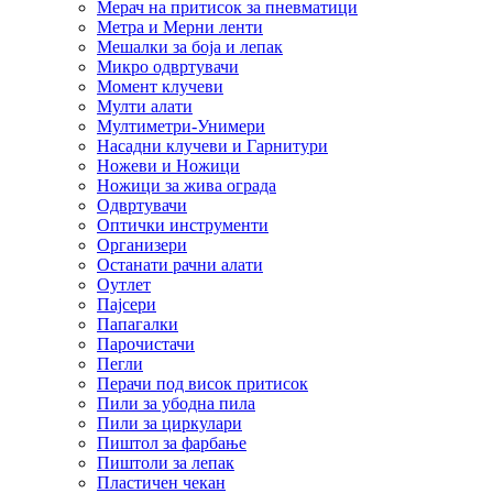
Мерач на притисок за пневматици
Метра и Мерни ленти
Мешалки за боја и лепак
Микро одвртувачи
Момент клучеви
Мулти алати
Мултиметри-Унимери
Насадни клучеви и Гарнитури
Ножеви и Ножици
Ножици за жива ограда
Одвртувачи
Оптички инструменти
Организери
Останати рачни алати
Оутлет
Пајсери
Папагалки
Парочистачи
Пегли
Перачи под висок притисок
Пили за убодна пила
Пили за циркулари
Пиштол за фарбање
Пиштоли за лепак
Пластичен чекан