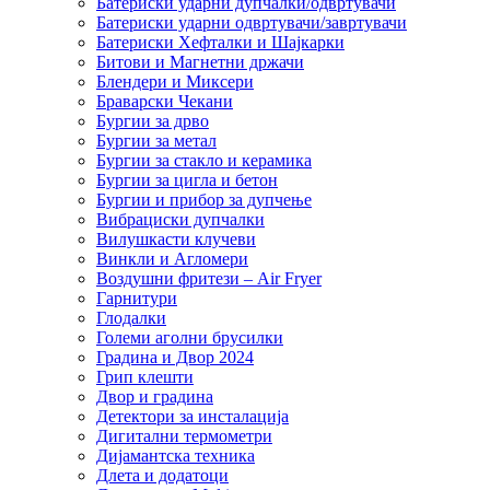
Батериски ударни дупчалки/одвртувачи
Батериски ударни одвртувачи/завртувачи
Батериски Хефталки и Шајкарки
Битови и Магнетни држачи
Блендери и Миксери
Браварски Чекани
Бургии за дрво
Бургии за метал
Бургии за стакло и керамика
Бургии за цигла и бетон
Бургии и прибор за дупчење
Вибрациски дупчалки
Вилушкасти клучеви
Винкли и Агломери
Воздушни фритези – Air Fryer
Гарнитури
Глодалки
Големи аголни брусилки
Градина и Двор 2024
Грип клешти
Двор и градина
Детектори за инсталација
Дигитални термометри
Дијамантска техника
Длета и додатоци