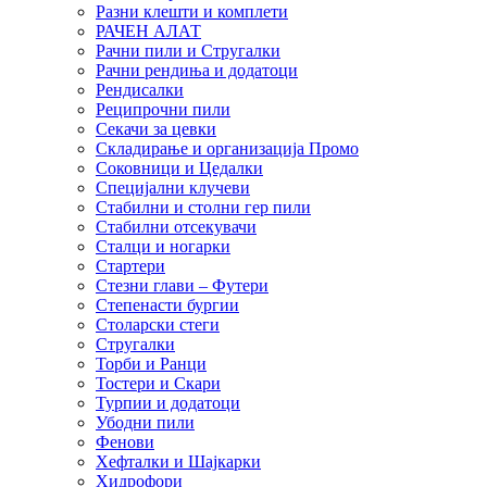
Разни клешти и комплети
РАЧЕН АЛАТ
Рачни пили и Стругалки
Рачни рендиња и додатоци
Рендисалки
Реципрочни пили
Секачи за цевки
Складирање и организација Промо
Соковници и Цедалки
Специјални клучеви
Стабилни и столни гер пили
Стабилни отсекувачи
Сталци и ногарки
Стартери
Стезни глави – Футери
Степенасти бургии
Столарски стеги
Стругалки
Торби и Ранци
Тостери и Скари
Турпии и додатоци
Убодни пили
Фенови
Хефталки и Шајкарки
Хидрофори