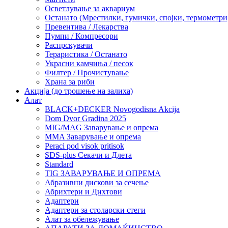
Осветлување за аквариум
Останато (Мрестилки, гумички, спојки, термометр
Превентива / Лекарства
Пумпи / Компресори
Распрскувачи
Тераристика / Останато
Украсни камчиња / песок
Филтер / Прочистување
Храна за риби
Акција (до трошење на залиха)
Алат
BLACK+DECKER Novogodisna Akcija
Dom Dvor Gradina 2025
MIG/MAG Заварување и опрема
MMA Заварување и опрема
Peraci pod visok pritisok
SDS-plus Секачи и Длета
Standard
TIG ЗАВАРУВАЊЕ И ОПРЕМА
Абразивни дискови за сечење
Абрихтери и Дихтови
Адаптери
Адаптери за столарски стеги
Алат за обележување