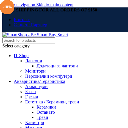
Skip to navigation
Skip to main content
-10%
-10%
-10%
-10%
-10%
-10%
-10%
-10%
-10%
-10%
-10%
-10%
-10%
-10%
-10%
-10%
-10%
-10%
-10%
-10%
FREE SHIPPING FOR ALL ORDERS OF $150
Контакт
Станете Партнер
Select category
IT Shop
Лаптопи
Додатоци за лаптопи
Монитори
Персонални компјутери
Акваристика/Тераристика
Аквариуми
Базен
Греачи
Естетика / Керамики, треви
Керамики
Останато
Треви
Канистри
Магнети