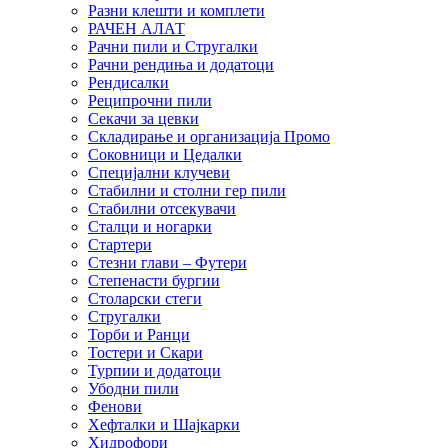
Разни клешти и комплети
РАЧЕН АЛАТ
Рачни пили и Стругалки
Рачни рендиња и додатоци
Рендисалки
Реципрочни пили
Секачи за цевки
Складирање и организација Промо
Соковници и Цедалки
Специјални клучеви
Стабилни и столни гер пили
Стабилни отсекувачи
Сталци и ногарки
Стартери
Стезни глави – Футери
Степенасти бургии
Столарски стеги
Стругалки
Торби и Ранци
Тостери и Скари
Турпии и додатоци
Убодни пили
Фенови
Хефталки и Шајкарки
Хидрофори