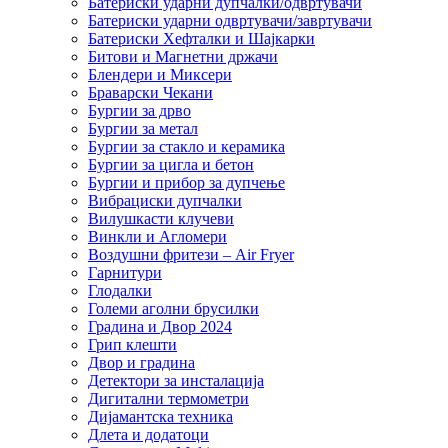
Батериски ударни дупчалки/одвртувачи
Батериски ударни одвртувачи/завртувачи
Батериски Хефталки и Шајкарки
Битови и Магнетни држачи
Блендери и Миксери
Браварски Чекани
Бургии за дрво
Бургии за метал
Бургии за стакло и керамика
Бургии за цигла и бетон
Бургии и прибор за дупчење
Вибрациски дупчалки
Вилушкасти клучеви
Винкли и Агломери
Воздушни фритези – Air Fryer
Гарнитури
Глодалки
Големи аголни брусилки
Градина и Двор 2024
Грип клешти
Двор и градина
Детектори за инсталација
Дигитални термометри
Дијамантска техника
Длета и додатоци