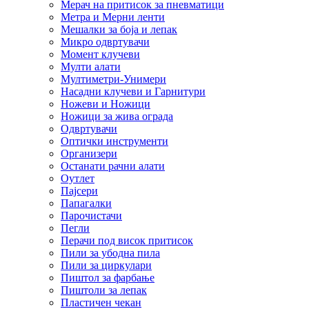
Мерач на притисок за пневматици
Метра и Мерни ленти
Мешалки за боја и лепак
Микро одвртувачи
Момент клучеви
Мулти алати
Мултиметри-Унимери
Насадни клучеви и Гарнитури
Ножеви и Ножици
Ножици за жива ограда
Одвртувачи
Оптички инструменти
Организери
Останати рачни алати
Оутлет
Пајсери
Папагалки
Парочистачи
Пегли
Перачи под висок притисок
Пили за убодна пила
Пили за циркулари
Пиштол за фарбање
Пиштоли за лепак
Пластичен чекан