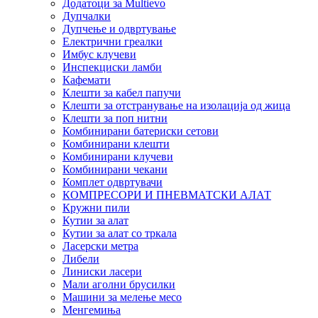
Додатоци за Multievo
Дупчалки
Дупчење и одвртување
Електрични греалки
Имбус клучеви
Инспекциски ламби
Кафемати
Клешти за кабел папучи
Клешти за отстранување на изолација од жица
Клешти за поп нитни
Комбинирани батериски сетови
Комбинирани клешти
Комбинирани клучеви
Комбинирани чекани
Комплет одвртувачи
КОМПРЕСОРИ И ПНЕВМАТСКИ АЛАТ
Кружни пили
Кутии за алат
Кутии за алат со тркала
Ласерски метра
Либели
Линиски ласери
Мали аголни брусилки
Машини за мелење месо
Менгемиња