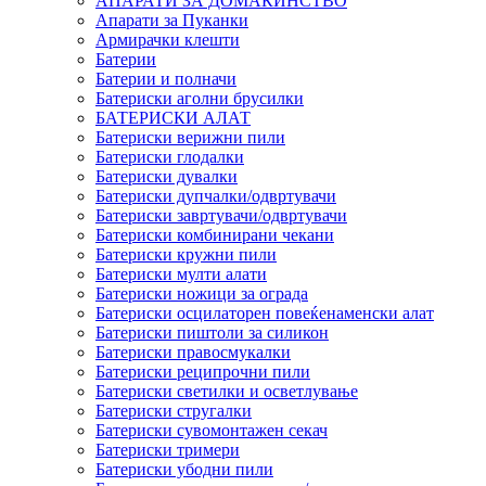
АПАРАТИ ЗА ДОМАЌИНСТВО
Апарати за Пуканки
Армирачки клешти
Батерии
Батерии и полначи
Батериски аголни брусилки
БАТЕРИСКИ АЛАТ
Батериски верижни пили
Батериски глодалки
Батериски дувалки
Батериски дупчалки/одвртувачи
Батериски завртувачи/одвртувачи
Батериски комбинирани чекани
Батериски кружни пили
Батериски мулти алати
Батериски ножици за ограда
Батериски осцилаторен повеќенаменски алат
Батериски пиштоли за силикон
Батериски правосмукалки
Батериски реципрочни пили
Батериски светилки и осветлување
Батериски стругалки
Батериски сувомонтажен секач
Батериски тримери
Батериски убодни пили