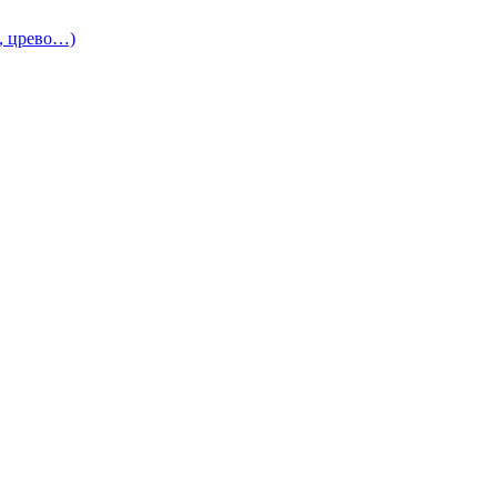
и, црево…)