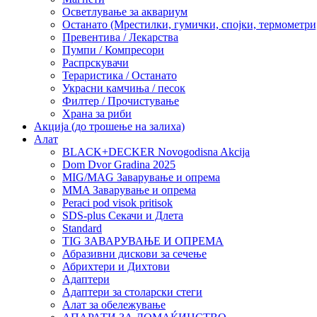
Осветлување за аквариум
Останато (Мрестилки, гумички, спојки, термометр
Превентива / Лекарства
Пумпи / Компресори
Распрскувачи
Тераристика / Останато
Украсни камчиња / песок
Филтер / Прочистување
Храна за риби
Акција (до трошење на залиха)
Алат
BLACK+DECKER Novogodisna Akcija
Dom Dvor Gradina 2025
MIG/MAG Заварување и опрема
MMA Заварување и опрема
Peraci pod visok pritisok
SDS-plus Секачи и Длета
Standard
TIG ЗАВАРУВАЊЕ И ОПРЕМА
Абразивни дискови за сечење
Абрихтери и Дихтови
Адаптери
Адаптери за столарски стеги
Алат за обележување