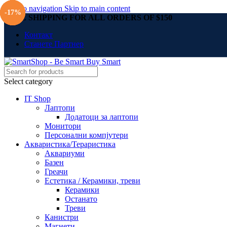
Skip to navigation
Skip to main content
-31%
-24%
-16%
-23%
-17%
FREE SHIPPING FOR ALL ORDERS OF $150
Контакт
Станете Партнер
Select category
IT Shop
Лаптопи
Додатоци за лаптопи
Монитори
Персонални компјутери
Акваристика/Тераристика
Аквариуми
Базен
Греачи
Естетика / Керамики, треви
Керамики
Останато
Треви
Канистри
Магнети