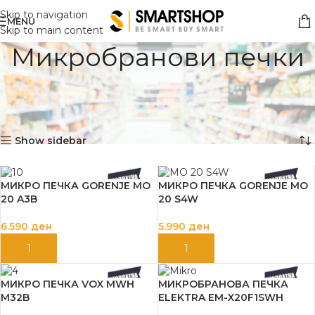
Skip to navigation
MENU
Skip to main content
Микробранови печки
Дома
Бела техника
Самостојни апарати
Микробранови печки
Showing all 10 results
Show sidebar
МИКРО ПЕЧКА GORENJE MO
МИКРО ПЕЧКА GORENJE MO
20 A3B
20 S4W
6.590
ден
5.990
ден
ДОДАЈ ВО КОШНИЦА
ДОДАЈ ВО КОШНИЦА
МИКРО ПЕЧКА VOX MWH
МИКРОБРАНОВА ПЕЧКА
M32B
ELEKTRA EM-X20F1SWH