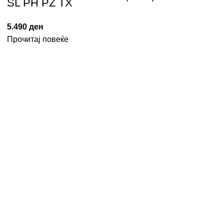
SL PH PZ TX
5.490
ден
Прочитај повеќе