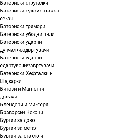
Батериски стругалки
Батериски сувомонтажен
секач
Батериски тримери
Батериски убодни пили
Батериски ударни
дупчалки/одвртувачи
Батериски ударни
одвртувачи/завртувачи
Батериски Хефталки и
Шајкарки
Битови и Магнетни
држачи
Блендери и Миксери
Браварски Чекани
Бургии за дрво
Бургии за метал
Бургии за стакло и