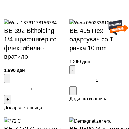
ВЕ 392 Bitholding
ВЕ 495 Hex
1/4 шрафцигер со
одвртувач со Т
флексибилно
рачка 10 mm
вратило
1.290
ден
1.990
ден
Додај во кошница
Додај во кошница
ВЕ 7772 C Крцкало
ВЕ 9500 Магнетизер