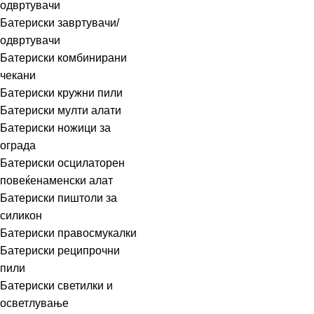
одвртувачи
Батериски завртувачи/
одвртувачи
Батериски комбинирани
чекани
Батериски кружни пили
Батериски мулти алати
Батериски ножици за
ограда
Батериски осцилаторен
повеќенаменски алат
Батериски пиштоли за
силикон
Батериски правосмукалки
Батериски реципрочни
пили
Батериски светилки и
осветлување