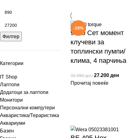
-20%
-15%
-15%
-15%
-15%
-15%
9530 Сет момент
Филтер
клучеви за
топлински пумпи/
клима, 4 парчиња
Категории
27.200
ден
33.990
ден
IT Shop
Прочитај повеќе
Лаптопи
Додатоци за лаптопи
Монитори
Персонални компјутери
Акваристика/Тераристика
Аквариуми
Базен
ВЕ 495 Hex