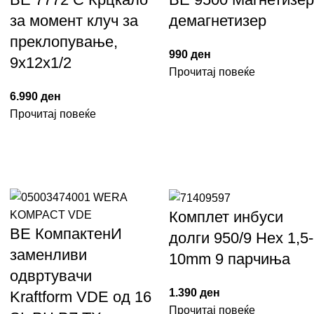
за момент клуч за
демагнетизер
преклопување,
990
ден
9x12x1/2
Прочитај повеќе
6.990
ден
Прочитај повеќе
Комплет инбуси
ВЕ КомпактенИ
долги 950/9 Hex 1,5-
заменливи
10mm 9 парчиња
одвртувачи
1.390
ден
Kraftform VDE од 16
Прочитај повеќе