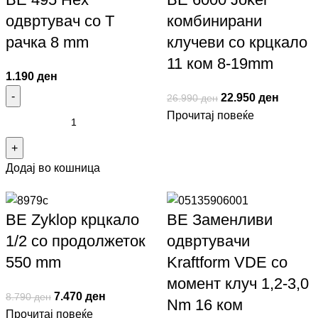
одвртувач со Т
комбинирани
рачка 8 mm
клучеви со крцкало
11 ком 8-19mm
1.190
ден
22.950
ден
26.990
ден
Прочитај повеќе
Додај во кошница
ВЕ Zyklop крцкало
ВЕ Заменливи
1/2 со продолжеток
одвртувачи
550 mm
Kraftform VDE со
момент клуч 1,2-3,0
7.470
ден
8.790
ден
Nm 16 ком
Прочитај повеќе