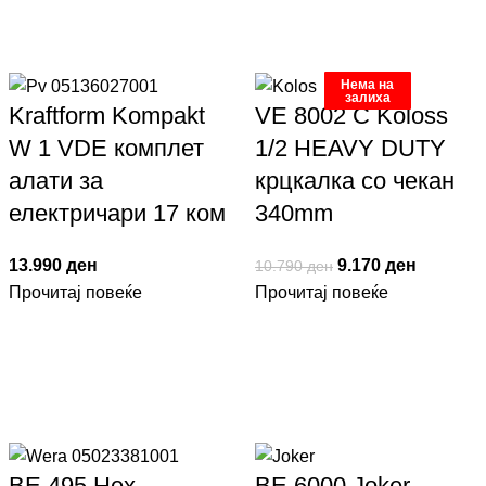
Нема на
Нема на
Нема на
Нема на
Нема на
Нема на
Нема на
Нема на
Нема на
Нема на
Нема на
Нема на
залиха
залиха
залиха
залиха
залиха
залиха
залиха
залиха
залиха
залиха
залиха
залиха
Kraftform Kompakt
VE 8002 C Koloss
W 1 VDE комплет
1/2 HEAVY DUTY
алати за
крцкалка со чекан
електричари 17 ком
340mm
13.990
ден
9.170
ден
10.790
ден
Прочитај повеќе
Прочитај повеќе
ВЕ 495 Hex
ВЕ 6000 Joker