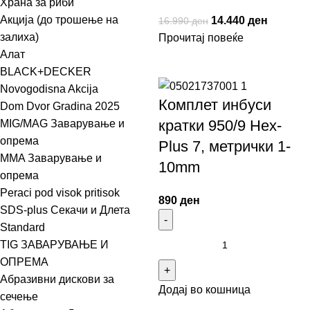
Храна за риби
Акција (до трошење на
14.440
ден
16.990
ден
залиха)
Прочитај повеќе
Алат
BLACK+DECKER
Novogodisna Akcija
Комплет инбуси
Dom Dvor Gradina 2025
кратки 950/9 Hex-
MIG/MAG Заварување и
опрема
Plus 7, метрички 1-
MMA Заварување и
10mm
опрема
Peraci pod visok pritisok
890
ден
SDS-plus Секачи и Длета
Standard
TIG ЗАВАРУВАЊЕ И
ОПРЕМА
Абразивни дискови за
Додај во кошница
сечење