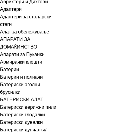
Абрихтери и Дихтови
Адаптери
Адаптери за столарски
стеги
Алат за обележување
АПАРАТИ ЗА
ДОМАЌИНСТВО
Апарати за Пуканки
Армирачки клешти
Батерии
Батерии и полначи
Батериски аголни
брусилки
БАТЕРИСКИ АЛАТ
Батериски верижни пили
Батериски глодалки
Батериски дувалки
Батериски дупчалки/