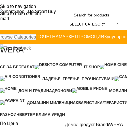
Skip to navigation
Skip to main content
SELECT CATEGORY
ПОЧЕТНА
МАРКЕТ
ПРОМОЦИИ
Купувај по
rowse Categories
WERA
СЕ ЗА БЕБЕ
АЛАТ
IT SHOP
ЛАДЕЊЕ, ГРЕЕЊЕ, ПРОЧИСТУВАЧИ
ДОМ И ГРАДИНА
ДРОНОВИ
МОБИЛН
ДОМАШНИ МИЛЕНИЦИ
АКВАРИСТИКА/ТЕРАРИСТ
РАЗНО
ИНВЕРТЕР КЛИМА УРЕДИ
По Цена
Дома
Продукт Brand
WERA