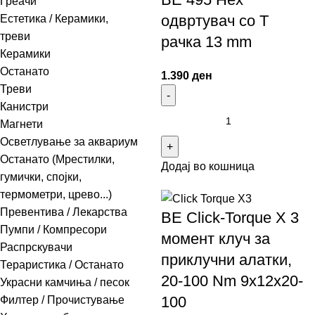
Греачи
одвртувач со Т
Естетика / Керамики,
треви
рачка 13 mm
Керамики
Останато
1.390
ден
Треви
Канистри
Магнети
Осветлување за аквариум
Останато (Мрестилки,
Додај во кошница
гумички, спојки,
термометри, црево...)
Превентива / Лекарства
ВЕ Click-Torque X 3
Пумпи / Компресори
момент клуч за
Распрскувачи
приклучни алатки,
Тераристика / Останато
20-100 Nm 9x12x20-
Украсни камчиња / песок
100
Филтер / Прочистување